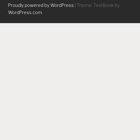
Proudly powered by WordPress
|
Theme: TextBook by
WordPress.com
.