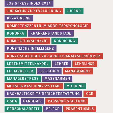
JOB STRESS INDEX 2014
JUDIKATUR ZUR EVALUIERUNG
JUGEND
KFZA ONLINE
KOMPETENZZENTRUM ARBEITSPSYCHOLOGIE
KORUNKA
KRANKENSTANDSTAGE
KUMULATIONSPRINZIP
KÜNDIGUNG
KÜNSTLICHE INTELLIGENZ
KURZFRAGEBOGEN ZUR ARBEITSANALYSE PRÜMPER
LEBENSMITTELHANDEL
LEHRER
LEHRLINGE
LEIHARBEITER
LEITFADEN
MANAGEMENT
MANAGERSTRESS
MASSNAHMEN
MENSCH-MASCHINE-SYSTEME
MOBBING
NACHHALTIGKEITS-BERICHTERTATTUNG
ÖGB
OSHA
PANDEMIE
PAUSENGESTALTUNG
PERSONALARBEIT
PFLEGE
PRÄSENTISMUS