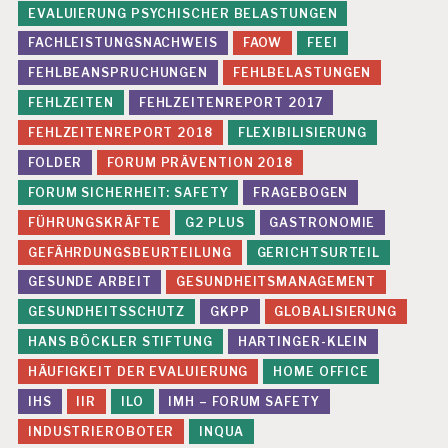
EVALUIERUNG PSYCHISCHER BELASTUNGEN
FACHLEISTUNGSNACHWEIS
FAOW
FEEI
FEHLBEANSPRUCHUNGEN
FEHLBELASTUNGEN
FEHLZEITEN
FEHLZEITENREPORT 2017
FEHLZEITENREPORT 2018
FLEXIBILISIERUNG
FOLDER
FORUM PRÄVENTION 2018
FORUM SICHERHEIT: SAFETY
FRAGEBOGEN
FÜHRUNGSKRÄFTE
G2 PLUS
GASTRONOMIE
GEFÄHRDUNGSBEURTEILUNG
GERICHTSURTEIL
GESUNDE ARBEIT
GESUNDHEITSMANAGEMENT
GESUNDHEITSSCHUTZ
GKPP
GLOBALISIERUNG
HANS BÖCKLER STIFTUNG
HARTINGER-KLEIN
HÄUFIGKEIT DER EVALUIERUNG
HOME OFFICE
IHS
IIR
ILO
IMH – FORUM SAFETY
INDUSTRIEROBOTER
INQUA