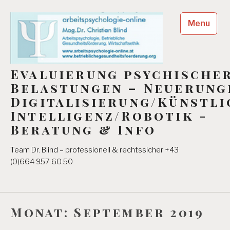
Skip
to
Menu
content
Evaluierung psychische
Belastungen – Neuerung
Digitalisierung/Künstli
Intelligenz/Robotik -
Beratung & Info
Team Dr. Blind – professionell & rechtssicher +43
(0)664 957 60 50
Monat:
September 2019