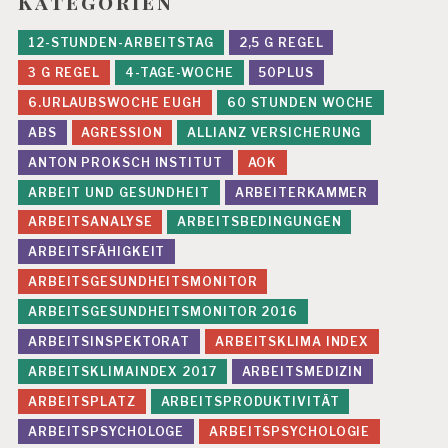
Kategorien
12-STUNDEN-ARBEITSTAG
2,5 G REGEL
3 G REGEL
4-TAGE-WOCHE
50PLUS
6.URLAUBSWOCHE EUGH
60 STUNDEN WOCHE
ABS
AGRESSION
ALLIANZ VERSICHERUNG
ANTON PROKSCH INSTITUT
AOK
ARBEIT UND GESUNDHEIT
ARBEITERKAMMER
ARBEITSANALYSE
ARBEITSBEDINGUNGEN
ARBEITSFÄHIGKEIT
ARBEITSGESUNDHEITSMONITOR
ARBEITSGESUNDHEITSMONITOR 2016
ARBEITSINSPEKTORAT
ARBEITSKLIMA INDEX
ARBEITSKLIMAINDEX 2017
ARBEITSMEDIZIN
ARBEITSPLATZ
ARBEITSPRODUKTIVITÄT
ARBEITSPSYCHOLOGE
ARBEITSPSYCHOLOGIE