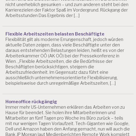
nicht unerheblich gesunken – und zum anderen steht bei den
Karrierezielen der Faktor Spaß im Vordergrund. Rückgang der
Arbeitsstunden Das Ergebnis der […]
Flexible Arbeitszeiten belasten Beschäftigte
Flexibilität gilt als moderne Errungenschaft, jedoch würden
aktuelle Daten zeigen, dass viele Beschäftigte unter den
daraus entstehenden Belastungen leiden, heißt es von der
Arbeiterkammer OÖ (AK OÖ) bei der Pressekonferenz in
Wien. „Flexible Arbeitszeiten, die die Bedürfnisse der
Beschäftigten berücksichtigen, steigern die
Arbeitszufriedenheit. Im Gegensatz dazu führt eine
ausschließlich unternehmensorientierte Flexibilisierung,
beispielsweise durch unregelmäßige Arbeitszeiten, […]
Homeoffice rückgängig
Immer mehr US-Unternehmen erklären das Arbeiten von zu
Hause für beendet. Sie holen ihre Mitarbeiterinnen und
Mitarbeiter an fünf Tagen pro Woche ins Büro zurück – teils
mit nur wenigen Tagen Vorlaufzeit. Tech-Giganten wie Google,
Dell und Amazon haben den Anfang gemacht, nun will auch die
Bank JP Morgan laut Medienberichten Remote Work komplett