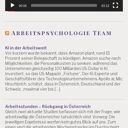
00:00
03:12
Arbeitspsychologie Team
KI in der Arbeitswelt
Vor kurzem wurde bekannt, dass Amazon plant, rund 15
Prozent seiner Belegschaft zu kündigen. Amazon suche nach
Möglichkeiten, die Personalkosten zu senken, während das
Unternehmen gleichzeitig 100 Milliarden US-Dollar in KI
investiert, so das US-Magazin „Fortune“. Der KI-Experte und
Geschäftsführer des Technologieunternehmens Apollo.ai, Mic
Hirschbrich, schätzt, dass in Österreich, Deutschland und der
Schweiz „maximal vier bis […]
Arbeitsstunden – Rückgang in Österreich
Gleich zwei aktuelle Studien befassen sich mit der Frage, wie
arbeitswillig die Österreicher tatsächlich sind. Vorweg: Die
jeweiligen Ergebnisse werfen kein gutes Blick auf uns. Zum
einen sind die arbeitenden Wochenstunden im Durchschnitt