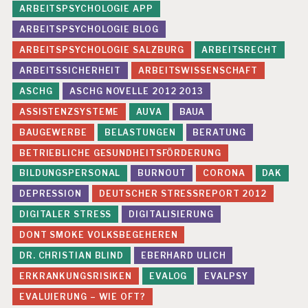
ARBEITSPSYCHOLOGIE APP
ARBEITSPSYCHOLOGIE BLOG
ARBEITSPSYCHOLOGIE SALZBURG
ARBEITSRECHT
ARBEITSSICHERHEIT
ARBEITSWISSENSCHAFT
ASCHG
ASCHG NOVELLE 2012 2013
ASSISTENZSYSTEME
AUVA
BAUA
BAUGEWERBE
BELASTUNGEN
BERATUNG
BETRIEBLICHE GESUNDHEITSFÖRDERUNG
BILDUNGSPERSONAL
BURNOUT
CORONA
DAK
DEPRESSION
DEUTSCHER STRESSREPORT 2012
DIGITALER STRESS
DIGITALISIERUNG
DONT SMOKE VOLKSBEGEHEREN
DR. CHRISTIAN BLIND
EBERHARD ULICH
ERKRANKUNGSRISIKEN
EVALOG
EVALPSY
EVALUIERUNG – WIE OFT?