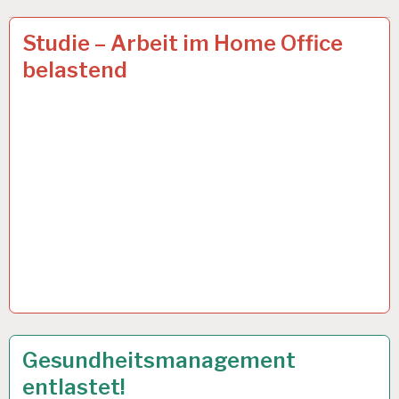
AOK…
25 SEP. 2019
Studie – Arbeit im Home Office
belastend
ARBEIT
13 SEP. 2019
Gesundheitsmanagement
UND
entlastet!
GESUNDHEIT…