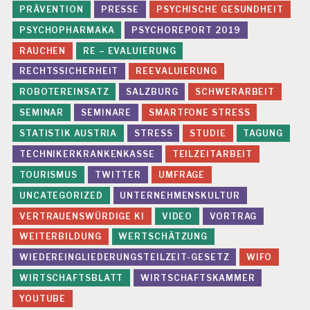
PRÄVENTION
PRESSE
PSYCHISCHE GESUNDHEIT
PSYCHOPHARMAKA
PSYCHOREPORT 2019
RAUCHEN
RE – EVALUIERUNG
RECHTSSICHERHEIT
REEVALUIERUNG
ROBOTEREINSATZ
SALZBURG
SCHWERARBEIT
SEMINAR
SEMINARE
SMARTFONE STRESS
STATISTIK AUSTRIA
STRESS
STUDIE
TAGUNG
TECHNIKERKRANKENKASSE
TEILZEITARBEIT
TOURISMUS
TWITTER
UMFRAGE
UNCATEGORIZED
UNTERNEHMENSKULTUR
VERTRAUENSWÜRDIGE KI
VIDEO
VORTRAG
WEITERBILDUNG
WERTSCHÄTZUNG
WIEDEREINGLIEDERUNGSTEILZEIT-GESETZ
WIFO
WIRTSCHAFTSBLATT
WIRTSCHAFTSKAMMER
YOUTUBE