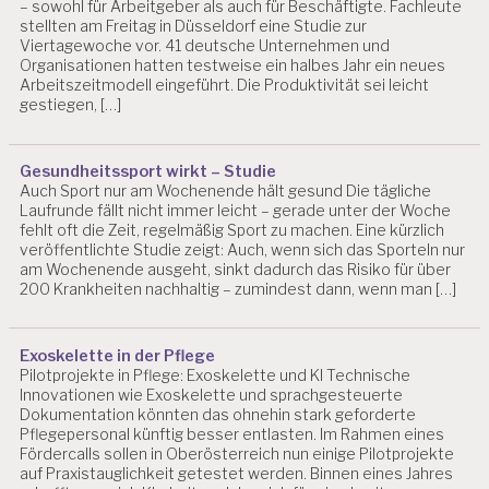
– sowohl für Arbeitgeber als auch für Beschäftigte. Fachleute
stellten am Freitag in Düsseldorf eine Studie zur
Viertagewoche vor. 41 deutsche Unternehmen und
Organisationen hatten testweise ein halbes Jahr ein neues
Arbeitszeitmodell eingeführt. Die Produktivität sei leicht
gestiegen, […]
Gesundheitssport wirkt – Studie
Auch Sport nur am Wochenende hält gesund Die tägliche
Laufrunde fällt nicht immer leicht – gerade unter der Woche
fehlt oft die Zeit, regelmäßig Sport zu machen. Eine kürzlich
veröffentlichte Studie zeigt: Auch, wenn sich das Sporteln nur
am Wochenende ausgeht, sinkt dadurch das Risiko für über
200 Krankheiten nachhaltig – zumindest dann, wenn man […]
Exoskelette in der Pflege
Pilotprojekte in Pflege: Exoskelette und KI Technische
Innovationen wie Exoskelette und sprachgesteuerte
Dokumentation könnten das ohnehin stark geforderte
Pflegepersonal künftig besser entlasten. Im Rahmen eines
Fördercalls sollen in Oberösterreich nun einige Pilotprojekte
auf Praxistauglichkeit getestet werden. Binnen eines Jahres