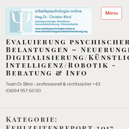
Skip
to
Menu
content
Evaluierung psychische
Belastungen – Neuerung
Digitalisierung/Künstli
Intelligenz/Robotik -
Beratung & Info
Team Dr. Blind – professionell & rechtssicher +43
(0)664 957 60 50
Kategorie:
Fehlzeitenreport 2017