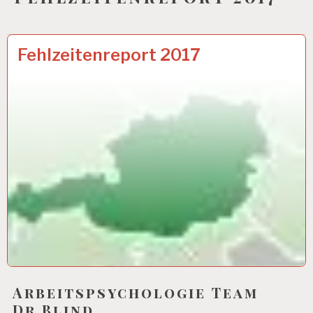
ARBEIT
17 NOV. 2017
Fehlzeitenreport 2017
UND
GESUNDHEIT…
Arbeitspsychologie Team
Dr.Blind