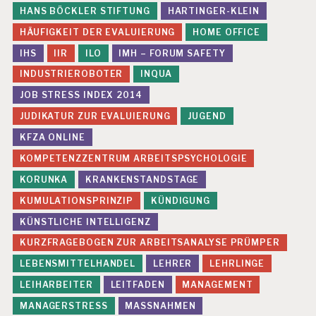
HANS BÖCKLER STIFTUNG
HARTINGER-KLEIN
HÄUFIGKEIT DER EVALUIERUNG
HOME OFFICE
IHS
IIR
ILO
IMH – FORUM SAFETY
INDUSTRIEROBOTER
INQUA
JOB STRESS INDEX 2014
JUDIKATUR ZUR EVALUIERUNG
JUGEND
KFZA ONLINE
KOMPETENZZENTRUM ARBEITSPSYCHOLOGIE
KORUNKA
KRANKENSTANDSTAGE
KUMULATIONSPRINZIP
KÜNDIGUNG
KÜNSTLICHE INTELLIGENZ
KURZFRAGEBOGEN ZUR ARBEITSANALYSE PRÜMPER
LEBENSMITTELHANDEL
LEHRER
LEHRLINGE
LEIHARBEITER
LEITFADEN
MANAGEMENT
MANAGERSTRESS
MASSNAHMEN