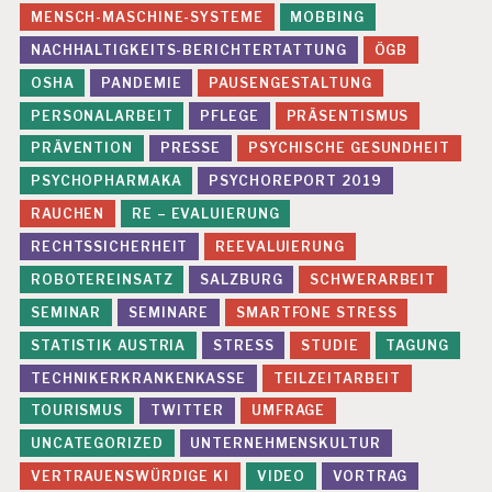
MENSCH-MASCHINE-SYSTEME
MOBBING
NACHHALTIGKEITS-BERICHTERTATTUNG
ÖGB
OSHA
PANDEMIE
PAUSENGESTALTUNG
PERSONALARBEIT
PFLEGE
PRÄSENTISMUS
PRÄVENTION
PRESSE
PSYCHISCHE GESUNDHEIT
PSYCHOPHARMAKA
PSYCHOREPORT 2019
RAUCHEN
RE – EVALUIERUNG
RECHTSSICHERHEIT
REEVALUIERUNG
ROBOTEREINSATZ
SALZBURG
SCHWERARBEIT
SEMINAR
SEMINARE
SMARTFONE STRESS
STATISTIK AUSTRIA
STRESS
STUDIE
TAGUNG
TECHNIKERKRANKENKASSE
TEILZEITARBEIT
TOURISMUS
TWITTER
UMFRAGE
UNCATEGORIZED
UNTERNEHMENSKULTUR
VERTRAUENSWÜRDIGE KI
VIDEO
VORTRAG