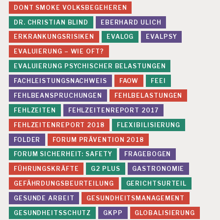
DONT SMOKE VOLKSBEGEHEREN
DR. CHRISTIAN BLIND
EBERHARD ULICH
ERKRANKUNGSRISIKEN
EVALOG
EVALPSY
EVALUIERUNG – WIE OFT?
EVALUIERUNG PSYCHISCHER BELASTUNGEN
FACHLEISTUNGSNACHWEIS
FAOW
FEEI
FEHLBEANSPRUCHUNGEN
FEHLBELASTUNGEN
FEHLZEITEN
FEHLZEITENREPORT 2017
FEHLZEITENREPORT 2018
FLEXIBILISIERUNG
FOLDER
FORUM PRÄVENTION 2018
FORUM SICHERHEIT: SAFETY
FRAGEBOGEN
FÜHRUNGSKRÄFTE
G2 PLUS
GASTRONOMIE
GEFÄHRDUNGSBEURTEILUNG
GERICHTSURTEIL
GESUNDE ARBEIT
GESUNDHEITSMANAGEMENT
GESUNDHEITSSCHUTZ
GKPP
GLOBALISIERUNG