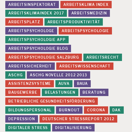
ARBEITSINSPEKTORAT
ARBEITSKLIMA INDEX
ARBEITSKLIMAINDEX 2017
ARBEITSMEDIZIN
ARBEITSPLATZ
ARBEITSPRODUKTIVITÄT
ARBEITSPSYCHOLOGE
ARBEITSPSYCHOLOGIE
ARBEITSPSYCHOLOGIE APP
ARBEITSPSYCHOLOGIE BLOG
ARBEITSPSYCHOLOGIE SALZBURG
ARBEITSRECHT
ARBEITSSICHERHEIT
ARBEITSWISSENSCHAFT
ASCHG
ASCHG NOVELLE 2012 2013
ASSISTENZSYSTEME
AUVA
BAUA
BAUGEWERBE
BELASTUNGEN
BERATUNG
BETRIEBLICHE GESUNDHEITSFÖRDERUNG
BILDUNGSPERSONAL
BURNOUT
CORONA
DAK
DEPRESSION
DEUTSCHER STRESSREPORT 2012
DIGITALER STRESS
DIGITALISIERUNG