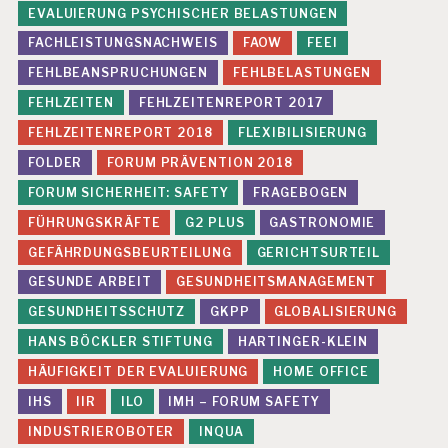
EVALUIERUNG PSYCHISCHER BELASTUNGEN
FACHLEISTUNGSNACHWEIS
FAOW
FEEI
FEHLBEANSPRUCHUNGEN
FEHLBELASTUNGEN
FEHLZEITEN
FEHLZEITENREPORT 2017
FEHLZEITENREPORT 2018
FLEXIBILISIERUNG
FOLDER
FORUM PRÄVENTION 2018
FORUM SICHERHEIT: SAFETY
FRAGEBOGEN
FÜHRUNGSKRÄFTE
G2 PLUS
GASTRONOMIE
GEFÄHRDUNGSBEURTEILUNG
GERICHTSURTEIL
GESUNDE ARBEIT
GESUNDHEITSMANAGEMENT
GESUNDHEITSSCHUTZ
GKPP
GLOBALISIERUNG
HANS BÖCKLER STIFTUNG
HARTINGER-KLEIN
HÄUFIGKEIT DER EVALUIERUNG
HOME OFFICE
IHS
IIR
ILO
IMH – FORUM SAFETY
INDUSTRIEROBOTER
INQUA