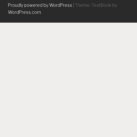
Proudly powered by WordPress
|
Theme: TextBook by
WordPress.com
.