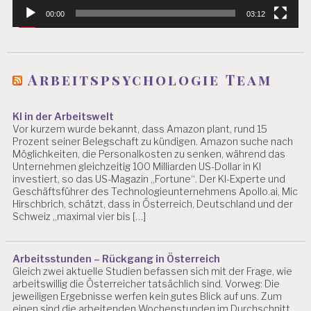
00:00
03:12
Arbeitspsychologie Team
KI in der Arbeitswelt
Vor kurzem wurde bekannt, dass Amazon plant, rund 15
Prozent seiner Belegschaft zu kündigen. Amazon suche nach
Möglichkeiten, die Personalkosten zu senken, während das
Unternehmen gleichzeitig 100 Milliarden US-Dollar in KI
investiert, so das US-Magazin „Fortune“. Der KI-Experte und
Geschäftsführer des Technologieunternehmens Apollo.ai, Mic
Hirschbrich, schätzt, dass in Österreich, Deutschland und der
Schweiz „maximal vier bis […]
Arbeitsstunden – Rückgang in Österreich
Gleich zwei aktuelle Studien befassen sich mit der Frage, wie
arbeitswillig die Österreicher tatsächlich sind. Vorweg: Die
jeweiligen Ergebnisse werfen kein gutes Blick auf uns. Zum
einen sind die arbeitenden Wochenstunden im Durchschnitt