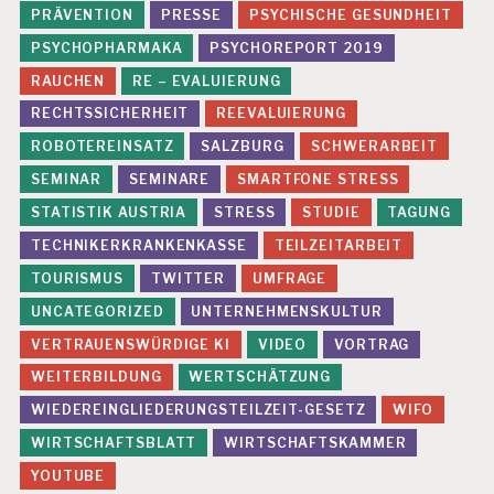
PRÄVENTION
PRESSE
PSYCHISCHE GESUNDHEIT
PSYCHOPHARMAKA
PSYCHOREPORT 2019
RAUCHEN
RE – EVALUIERUNG
RECHTSSICHERHEIT
REEVALUIERUNG
ROBOTEREINSATZ
SALZBURG
SCHWERARBEIT
SEMINAR
SEMINARE
SMARTFONE STRESS
STATISTIK AUSTRIA
STRESS
STUDIE
TAGUNG
TECHNIKERKRANKENKASSE
TEILZEITARBEIT
TOURISMUS
TWITTER
UMFRAGE
UNCATEGORIZED
UNTERNEHMENSKULTUR
VERTRAUENSWÜRDIGE KI
VIDEO
VORTRAG
WEITERBILDUNG
WERTSCHÄTZUNG
WIEDEREINGLIEDERUNGSTEILZEIT-GESETZ
WIFO
WIRTSCHAFTSBLATT
WIRTSCHAFTSKAMMER
YOUTUBE