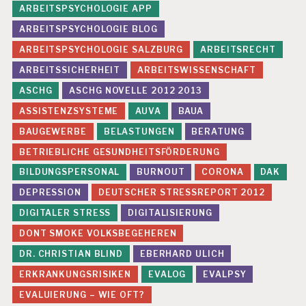
ARBEITSPSYCHOLOGIE APP
ARBEITSPSYCHOLOGIE BLOG
ARBEITSPSYCHOLOGIE SALZBURG
ARBEITSRECHT
ARBEITSSICHERHEIT
ARBEITSWISSENSCHAFT
ASCHG
ASCHG NOVELLE 2012 2013
ASSISTENZSYSTEME
AUVA
BAUA
BAUGEWERBE
BELASTUNGEN
BERATUNG
BETRIEBLICHE GESUNDHEITSFÖRDERUNG
BILDUNGSPERSONAL
BURNOUT
CORONA
DAK
DEPRESSION
DEUTSCHER STRESSREPORT 2012
DIGITALER STRESS
DIGITALISIERUNG
DONT SMOKE VOLKSBEGEHEREN
DR. CHRISTIAN BLIND
EBERHARD ULICH
ERKRANKUNGSRISIKEN
EVALOG
EVALPSY
EVALUIERUNG – WIE OFT?