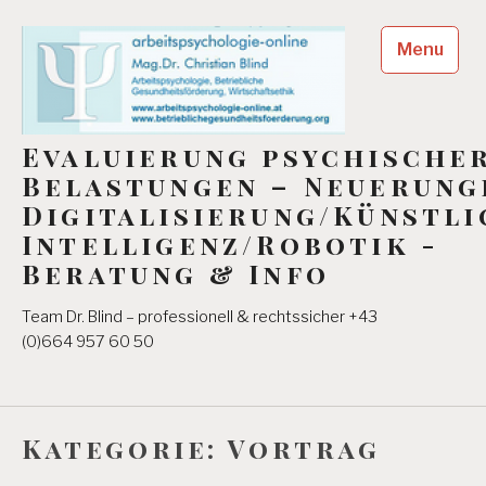
Skip
to
Menu
content
Evaluierung psychische
Belastungen – Neuerung
Digitalisierung/Künstli
Intelligenz/Robotik -
Beratung & Info
Team Dr. Blind – professionell & rechtssicher +43
(0)664 957 60 50
Kategorie:
Vortrag