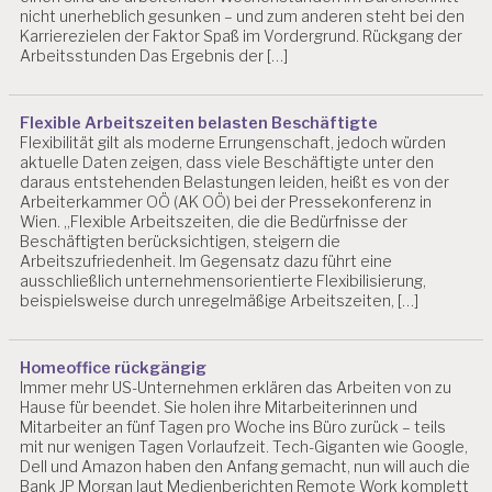
nicht unerheblich gesunken – und zum anderen steht bei den
Karrierezielen der Faktor Spaß im Vordergrund. Rückgang der
Arbeitsstunden Das Ergebnis der […]
Flexible Arbeitszeiten belasten Beschäftigte
Flexibilität gilt als moderne Errungenschaft, jedoch würden
aktuelle Daten zeigen, dass viele Beschäftigte unter den
daraus entstehenden Belastungen leiden, heißt es von der
Arbeiterkammer OÖ (AK OÖ) bei der Pressekonferenz in
Wien. „Flexible Arbeitszeiten, die die Bedürfnisse der
Beschäftigten berücksichtigen, steigern die
Arbeitszufriedenheit. Im Gegensatz dazu führt eine
ausschließlich unternehmensorientierte Flexibilisierung,
beispielsweise durch unregelmäßige Arbeitszeiten, […]
Homeoffice rückgängig
Immer mehr US-Unternehmen erklären das Arbeiten von zu
Hause für beendet. Sie holen ihre Mitarbeiterinnen und
Mitarbeiter an fünf Tagen pro Woche ins Büro zurück – teils
mit nur wenigen Tagen Vorlaufzeit. Tech-Giganten wie Google,
Dell und Amazon haben den Anfang gemacht, nun will auch die
Bank JP Morgan laut Medienberichten Remote Work komplett