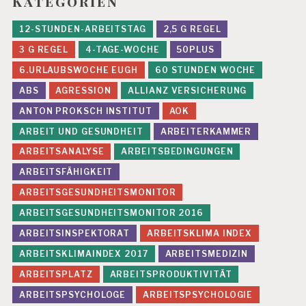
Kategorien
12-STUNDEN-ARBEITSTAG
2,5 G REGEL
3 G REGEL
4-TAGE-WOCHE
50PLUS
6.URLAUBSWOCHE EUGH
60 STUNDEN WOCHE
ABS
AGRESSION
ALLIANZ VERSICHERUNG
ANTON PROKSCH INSTITUT
AOK
ARBEIT UND GESUNDHEIT
ARBEITERKAMMER
ARBEITSANALYSE
ARBEITSBEDINGUNGEN
ARBEITSFÄHIGKEIT
ARBEITSGESUNDHEITSMONITOR
ARBEITSGESUNDHEITSMONITOR 2016
ARBEITSINSPEKTORAT
ARBEITSKLIMA INDEX
ARBEITSKLIMAINDEX 2017
ARBEITSMEDIZIN
ARBEITSPLATZ
ARBEITSPRODUKTIVITÄT
ARBEITSPSYCHOLOGE
ARBEITSPSYCHOLOGIE