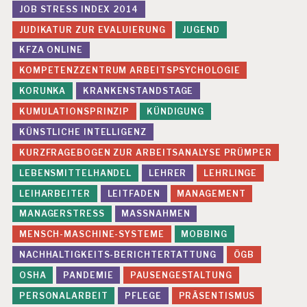
JOB STRESS INDEX 2014
JUDIKATUR ZUR EVALUIERUNG
JUGEND
KFZA ONLINE
KOMPETENZZENTRUM ARBEITSPSYCHOLOGIE
KORUNKA
KRANKENSTANDSTAGE
KUMULATIONSPRINZIP
KÜNDIGUNG
KÜNSTLICHE INTELLIGENZ
KURZFRAGEBOGEN ZUR ARBEITSANALYSE PRÜMPER
LEBENSMITTELHANDEL
LEHRER
LEHRLINGE
LEIHARBEITER
LEITFADEN
MANAGEMENT
MANAGERSTRESS
MASSNAHMEN
MENSCH-MASCHINE-SYSTEME
MOBBING
NACHHALTIGKEITS-BERICHTERTATTUNG
ÖGB
OSHA
PANDEMIE
PAUSENGESTALTUNG
PERSONALARBEIT
PFLEGE
PRÄSENTISMUS