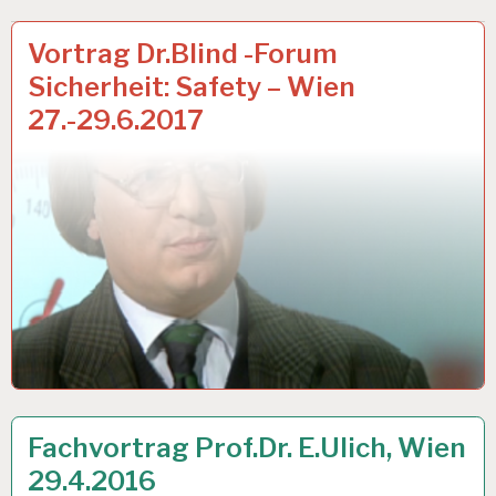
ARBEIT
31 MÄRZ 2017
Vortrag Dr.Blind -Forum
UND
Sicherheit: Safety – Wien
GESUNDHEIT…
27.-29.6.2017
ARBEITSANALYSE…
27 APR. 2016
Fachvortrag Prof.Dr. E.Ulich, Wien
29.4.2016