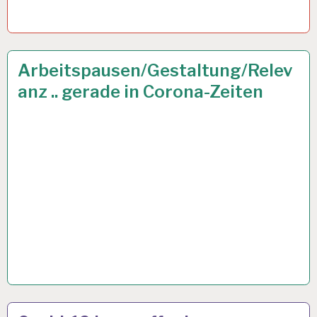
12-
28 AUG. 2020
Arbeitspausen/Gestaltung/Relev
STUNDEN-
anz .. gerade in Corona-Zeiten
ARBEITSTAG…
50PLUS…
23 JULI 2020