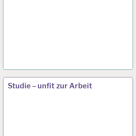
50PLUS…
19 APR. 2021
Studie – unfit zur Arbeit