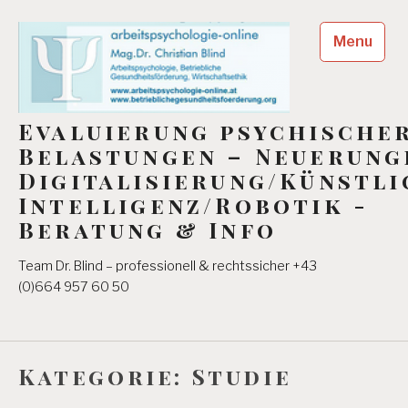
Skip
to
Menu
content
Evaluierung psychische
Belastungen – Neuerung
Digitalisierung/Künstli
Intelligenz/Robotik -
Beratung & Info
Team Dr. Blind – professionell & rechtssicher +43
(0)664 957 60 50
Kategorie:
Studie