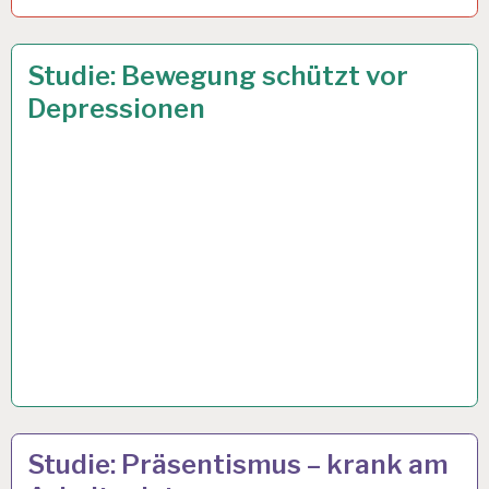
ARBEIT
24 JAN. 2019
Studie: Bewegung schützt vor
UND
Depressionen
GESUNDHEIT…
12-
19 DEZ. 2018
Studie: Präsentismus – krank am
STUNDEN-