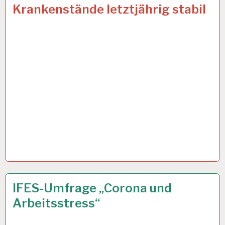
12-
28 DEZ. 2022
Krankenstände letztjährig stabil
STUNDEN-
ARBEITSTAG…
3
23 NOV. 2021
IFES-Umfrage „Corona und
G
Arbeitsstress“
REGEL…