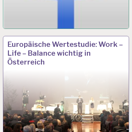
ARBEIT
30 OKT. 2018
Europäische Wertestudie: Work –
UND
Life – Balance wichtig in
GESUNDHEIT…
Österreich