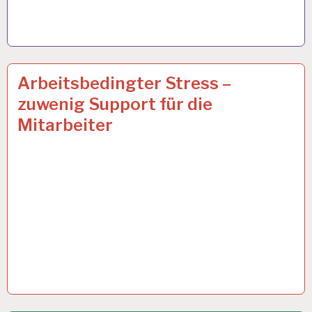
12-
8 JAN. 2024
Arbeitsbedingter Stress –
STUNDEN-
zuwenig Support für die
ARBEITSTAG…
Mitarbeiter