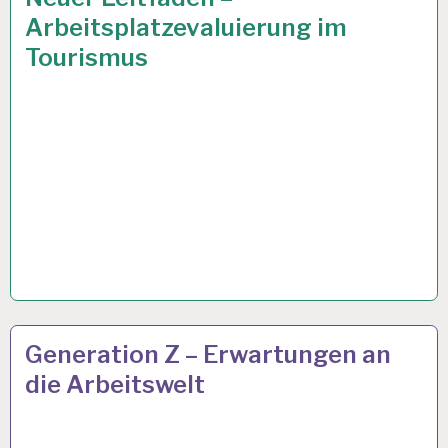
UND
Arbeitsplatzevaluierung im
GESUNDHEIT…
Tourismus
ARBEIT
8 OKT. 2019
Generation Z – Erwartungen an
UND
die Arbeitswelt
GESUNDHEIT…