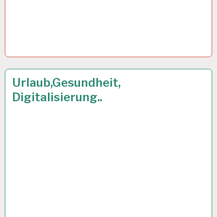
12-
23 AUG. 2019
Urlaub,Gesundheit,
STUNDEN-
Digitalisierung..
ARBEITSTAG…