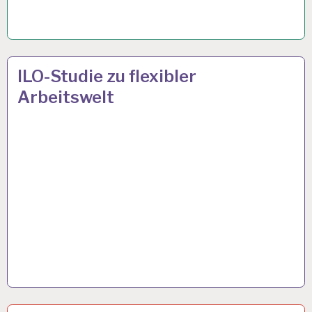
4-
9 JAN. 2023
ILO-Studie zu flexibler
TAGE-
Arbeitswelt
WOCHE…