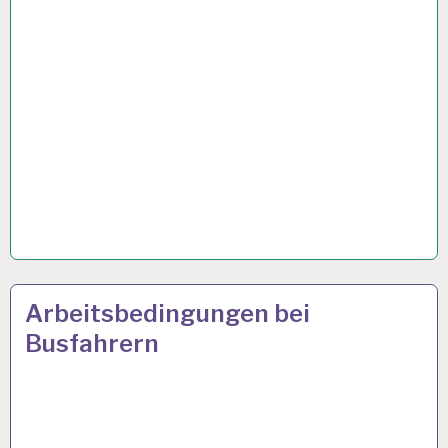
ARBEIT
16 JAN. 2025
Arbeitsbedingungen bei
UND
Busfahrern
GESUNDHEIT…