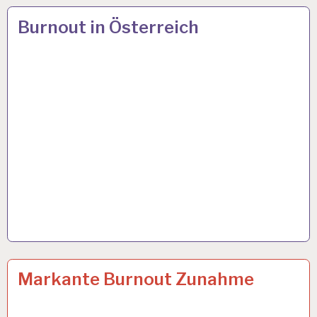
12-
14 APR. 2024
Burnout in Österreich
STUNDEN-
ARBEITSTAG…
12-
13 MÄRZ 2024
Markante Burnout Zunahme
STUNDEN-
ARBEITSTAG…