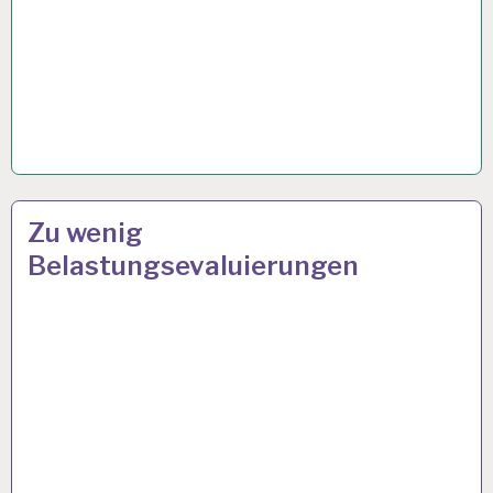
50PLUS…
18 JAN. 2024
Zu wenig
Belastungsevaluierungen