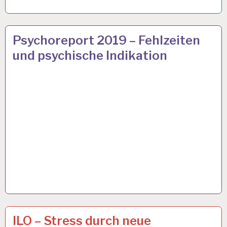
12-
26 JULI 2019
Psychoreport 2019 – Fehlzeiten
STUNDEN-
und psychische Indikation
ARBEITSTAG…
12-
19 APR. 2019
ILO – Stress durch neue
STUNDEN-