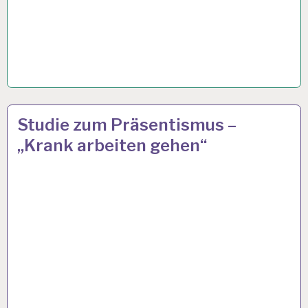
12-
28 OKT. 2019
Studie zum Präsentismus –
STUNDEN-
„Krank arbeiten gehen“
ARBEITSTAG…