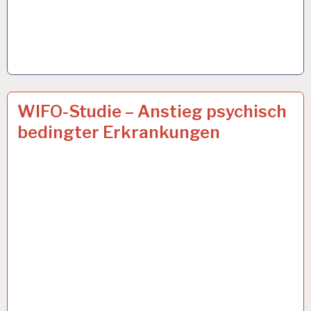
ARBEIT
4 FEB. 2019
WIFO-Studie – Anstieg psychisch
UND
bedingter Erkrankungen
GESUNDHEIT…