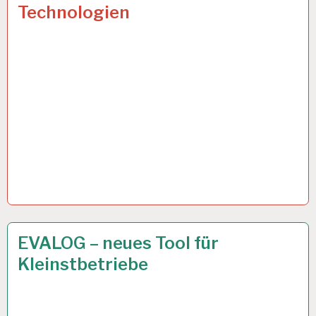
Technologien
ARBEITSTAG…
ARBEIT
15 MÄRZ 2019
EVALOG – neues Tool für
UND
Kleinstbetriebe
GESUNDHEIT…