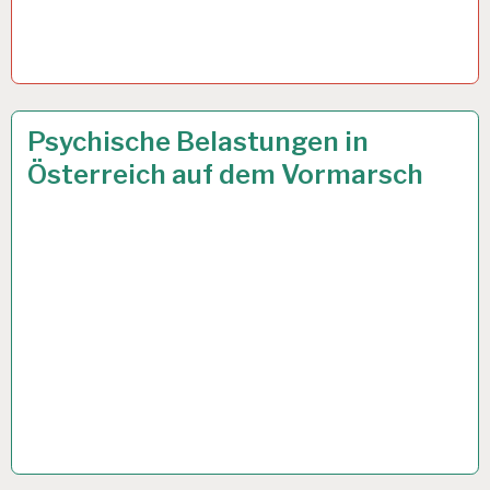
6.URLAUBSWOCHE
7 AUG. 2024
Psychische Belastungen in
EUGH…
Österreich auf dem Vormarsch