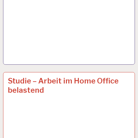
AOK…
25 SEP. 2019
Studie – Arbeit im Home Office
belastend