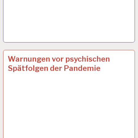
ARBEIT
6 APR. 2021
Warnungen vor psychischen
UND
Spätfolgen der Pandemie
GESUNDHEIT…