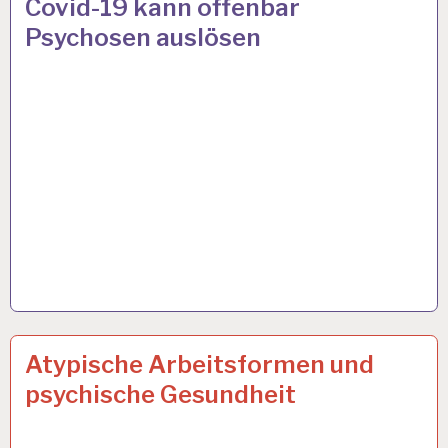
Covid-19 kann offenbar
Psychosen auslösen
ARBEIT
27 JAN. 2020
Atypische Arbeitsformen und
UND
psychische Gesundheit
GESUNDHEIT…