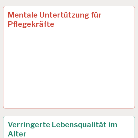
12-
17 FEB. 2025
Mentale Untertützung für
STUNDEN-
Pflegekräfte
ARBEITSTAG…
ARBEIT
16 JAN. 2025
Verringerte Lebensqualität im
UND
Alter
GESUNDHEIT…