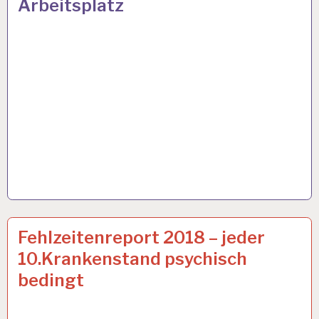
Arbeitsplatz
ARBEITSTAG…
12-
12 DEZ. 2018
Fehlzeitenreport 2018 – jeder
STUNDEN-
10.Krankenstand psychisch
ARBEITSTAG…
bedingt