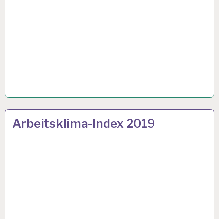
12-
20 FEB. 2019
Arbeitsklima-Index 2019
STUNDEN-
ARBEITSTAG…