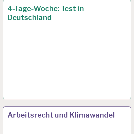
4-
22 SEP. 2023
4-Tage-Woche: Test in
TAGE-
Deutschland
WOCHE…
12-
26 JULI 2023
Arbeitsrecht und Klimawandel
STUNDEN-
ARBEITSTAG…