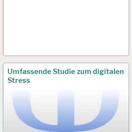
12-
20 NOV. 2018
Umfassende Studie zum digitalen
STUNDEN-
Stress
ARBEITSTAG…