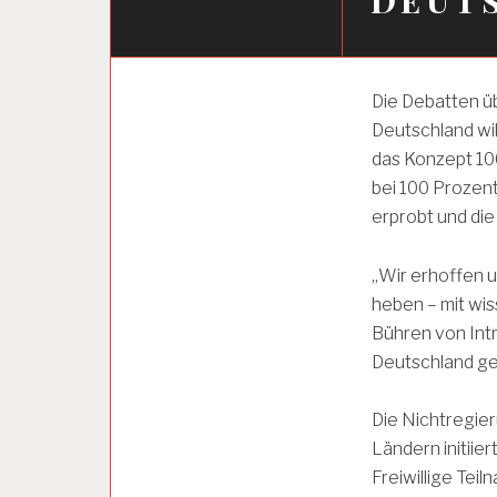
4
Die Debatten ü
-
Deutschland wil
T
A
das Konzept 100
G
bei 100 Prozen
E
erprobt und di
-
W
O
„Wir erhoffen 
C
H
heben – mit wi
E
Bühren von Intra
Deutschland ge
A
R
Die Nichtregier
B
Ländern initiier
E
I
Freiwillige Te
T