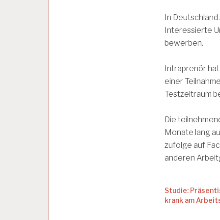
U
In Deutschland s
N
D
Interessierte 
G
bewerben.
E
S
U
Intraprenör hat
N
einer Teilnahme
D
H
Testzeitraum b
E
I
Die teilnehmen
T
Monate lang aus
zufolge auf Fa
A
anderen Arbeit
R
B
E
I
Studie: Präsent
T
krank am Arbeit
S
B