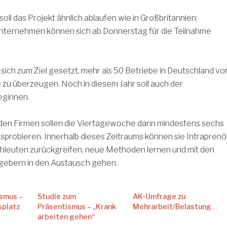
oll das Projekt ähnlich ablaufen wie in Großbritannien:
Unternehmen können sich ab Donnerstag für die Teilnahme
 sich zum Ziel gesetzt, mehr als 50 Betriebe in Deutschland vo
 zu überzeugen. Noch in diesem Jahr soll auch der
eginnen.
den Firmen sollen die Viertagewoche dann mindestens sechs
probieren. Innerhalb dieses Zeitraums können sie Intraprenö
chleuten zurückgreifen, neue Methoden lernen und mit den
gebern in den Austausch gehen.
ismus –
Studie zum
AK-Umfrage zu
splatz
Präsentismus – „Krank
Mehrarbeit/Belastungen
arbeiten gehen“