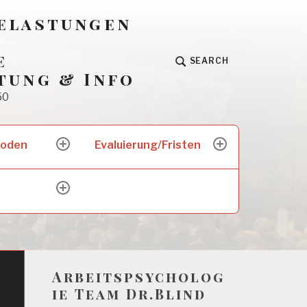
Belastungen
e
SEARCH
tung & Info
50
hoden
Evaluierung/Fristen
expand
expand
child
child
menu
menu
expand
child
menu
Arbeitspsycholog
ie Team Dr.Blind