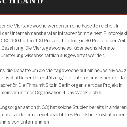
ber die Viertagewoche werden um eine Facette reicher. In
l der Unternehmensberater Intraprenör mit einem Pilotprojek
-80-100 testen: 100 Prozent Leistung in 80 Prozent der Zeit
t Bezahlung. Die Viertagewoche soll über sechs Monate
e Umstellung wissenschaftlich ausgewertet werden.
uns, die Debatte um die Viertagewoche auf ein neues Niveau z
ssenschaftlicher Unterstützung“, so Unternehmensberater Ja
prenör. Die Firma mit Sitz in Berlin organisiert das Projekt in
meinsam mit der Organisation 4 Day Week Global.
ungsorganisation (NGO) hat solche Studien bereits in anderen
t, unter anderem ein viel beachtetes Projekt in Großbritannien.
ilnahme von Unternehmen