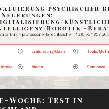
valuierung psychischer 
 Neuerungen:
igitalisierung/Künstlich
ntelligenz/Robotik -Bera
m Dr. Blind – professionell & rechtssicher +43 (0)664 957 60 
Evaluierung/Basis
Tools/Met
expand
expand
child
child
menu
menu
Urteile
Media
Seminare
expand
expand
child
child
menu
menu
e-Woche: Test in
schland