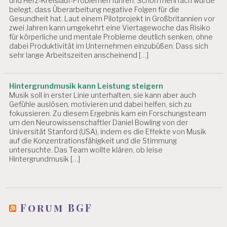
und Herz-Kreislauf-Problemen führen. Schon mehrfach wurde
belegt, dass Überarbeitung negative Folgen für die
Gesundheit hat. Laut einem Pilotprojekt in Großbritannien vor
zwei Jahren kann umgekehrt eine Viertagewoche das Risiko
für körperliche und mentale Probleme deutlich senken, ohne
dabei Produktivität im Unternehmen einzubüßen. Dass sich
sehr lange Arbeitszeiten anscheinend […]
Hintergrundmusik kann Leistung steigern
Musik soll in erster Linie unterhalten, sie kann aber auch
Gefühle auslösen, motivieren und dabei helfen, sich zu
fokussieren. Zu diesem Ergebnis kam ein Forschungsteam
um den Neurowissenschaftler Daniel Bowling von der
Universität Stanford (USA), indem es die Effekte von Musik
auf die Konzentrationsfähigkeit und die Stimmung
untersuchte. Das Team wollte klären, ob leise
Hintergrundmusik […]
Forum BGF