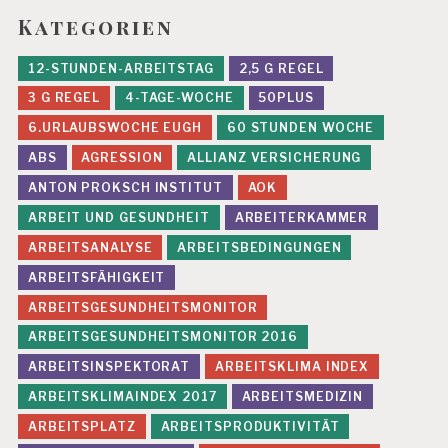
Kategorien
12-STUNDEN-ARBEITSTAG
2,5 G REGEL
3 G REGEL
4-TAGE-WOCHE
50PLUS
6.URLAUBSWOCHE EUGH
60 STUNDEN WOCHE
ABS
AGRESSION
ALLIANZ VERSICHERUNG
ANTON PROKSCH INSTITUT
AOK
ARBEIT UND GESUNDHEIT
ARBEITERKAMMER
ARBEITSANALYSE
ARBEITSBEDINGUNGEN
ARBEITSFÄHIGKEIT
ARBEITSGESUNDHEITSMONITOR
ARBEITSGESUNDHEITSMONITOR 2016
ARBEITSINSPEKTORAT
ARBEITSKLIMA INDEX
ARBEITSKLIMAINDEX 2017
ARBEITSMEDIZIN
ARBEITSPLATZ
ARBEITSPRODUKTIVITÄT