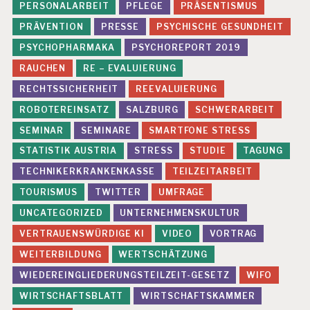
PERSONALARBEIT
PFLEGE
PRÄSENTISMUS
PRÄVENTION
PRESSE
PSYCHISCHE GESUNDHEIT
PSYCHOPHARMAKA
PSYCHOREPORT 2019
RAUCHEN
RE – EVALUIERUNG
RECHTSSICHERHEIT
REEVALUIERUNG
ROBOTEREINSATZ
SALZBURG
SCHWERARBEIT
SEMINAR
SEMINARE
SMARTFONE STRESS
STATISTIK AUSTRIA
STRESS
STUDIE
TAGUNG
TECHNIKERKRANKENKASSE
TEILZEITARBEIT
TOURISMUS
TWITTER
UMFRAGE
UNCATEGORIZED
UNTERNEHMENSKULTUR
VERTRAUENSWÜRDIGE KI
VIDEO
VORTRAG
WEITERBILDUNG
WERTSCHÄTZUNG
WIEDEREINGLIEDERUNGSTEILZEIT-GESETZ
WIFO
WIRTSCHAFTSBLATT
WIRTSCHAFTSKAMMER