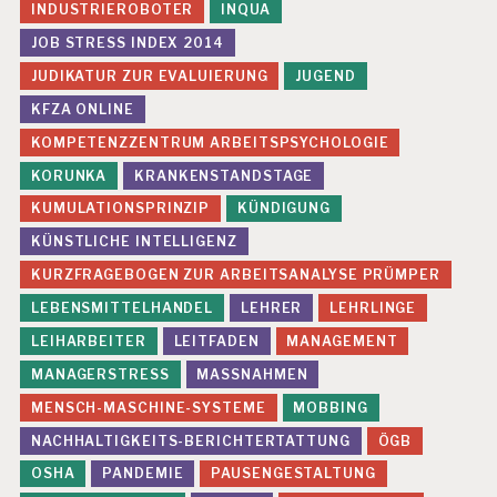
INDUSTRIEROBOTER
INQUA
JOB STRESS INDEX 2014
JUDIKATUR ZUR EVALUIERUNG
JUGEND
KFZA ONLINE
KOMPETENZZENTRUM ARBEITSPSYCHOLOGIE
KORUNKA
KRANKENSTANDSTAGE
KUMULATIONSPRINZIP
KÜNDIGUNG
KÜNSTLICHE INTELLIGENZ
KURZFRAGEBOGEN ZUR ARBEITSANALYSE PRÜMPER
LEBENSMITTELHANDEL
LEHRER
LEHRLINGE
LEIHARBEITER
LEITFADEN
MANAGEMENT
MANAGERSTRESS
MASSNAHMEN
MENSCH-MASCHINE-SYSTEME
MOBBING
NACHHALTIGKEITS-BERICHTERTATTUNG
ÖGB
OSHA
PANDEMIE
PAUSENGESTALTUNG