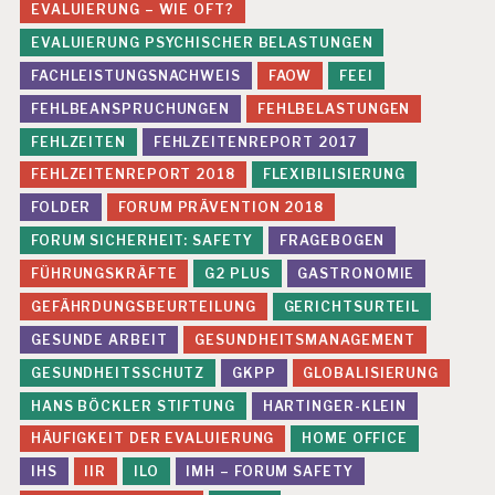
EVALUIERUNG – WIE OFT?
EVALUIERUNG PSYCHISCHER BELASTUNGEN
FACHLEISTUNGSNACHWEIS
FAOW
FEEI
FEHLBEANSPRUCHUNGEN
FEHLBELASTUNGEN
FEHLZEITEN
FEHLZEITENREPORT 2017
FEHLZEITENREPORT 2018
FLEXIBILISIERUNG
FOLDER
FORUM PRÄVENTION 2018
FORUM SICHERHEIT: SAFETY
FRAGEBOGEN
FÜHRUNGSKRÄFTE
G2 PLUS
GASTRONOMIE
GEFÄHRDUNGSBEURTEILUNG
GERICHTSURTEIL
GESUNDE ARBEIT
GESUNDHEITSMANAGEMENT
GESUNDHEITSSCHUTZ
GKPP
GLOBALISIERUNG
HANS BÖCKLER STIFTUNG
HARTINGER-KLEIN
HÄUFIGKEIT DER EVALUIERUNG
HOME OFFICE
IHS
IIR
ILO
IMH – FORUM SAFETY