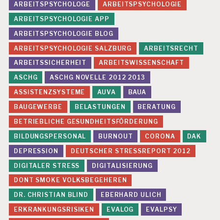
ARBEITSPSYCHOLOGE
ARBEITSPSYCHOLOGIE
ARBEITSPSYCHOLOGIE APP
ARBEITSPSYCHOLOGIE BLOG
ARBEITSPSYCHOLOGIE SALZBURG
ARBEITSRECHT
ARBEITSSICHERHEIT
ARBEITSWISSENSCHAFT
ASCHG
ASCHG NOVELLE 2012 2013
ASSISTENZSYSTEME
AUVA
BAUA
BAUGEWERBE
BELASTUNGEN
BERATUNG
BETRIEBLICHE GESUNDHEITSFÖRDERUNG
BILDUNGSPERSONAL
BURNOUT
CORONA
DAK
DEPRESSION
DEUTSCHER STRESSREPORT 2012
DIGITALER STRESS
DIGITALISIERUNG
DONT SMOKE VOLKSBEGEHEREN
DR. CHRISTIAN BLIND
EBERHARD ULICH
ERKRANKUNGSRISIKEN
EVALOG
EVALPSY