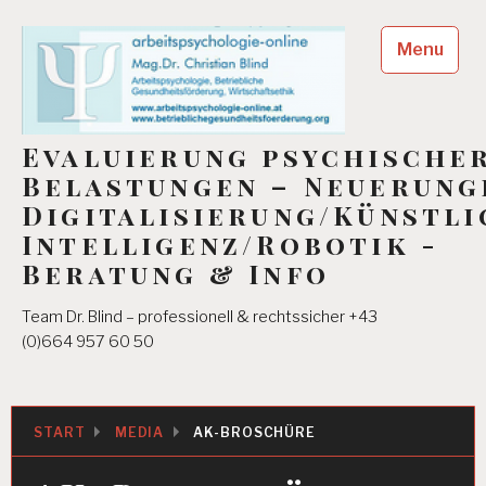
Skip
to
Menu
content
Evaluierung psychische
Belastungen – Neuerung
Digitalisierung/Künstli
Intelligenz/Robotik -
Beratung & Info
Team Dr. Blind – professionell & rechtssicher +43
(0)664 957 60 50
START
MEDIA
AK-BROSCHÜRE