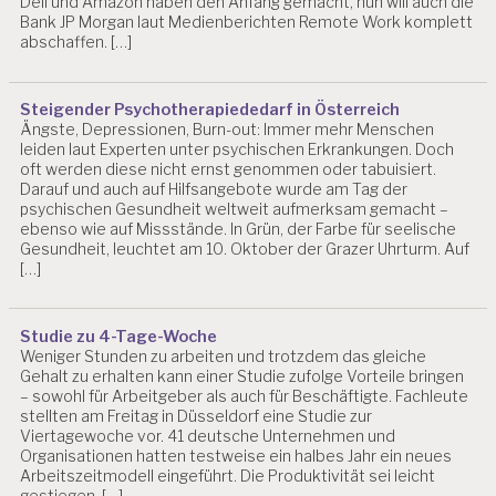
Dell und Amazon haben den Anfang gemacht, nun will auch die
Bank JP Morgan laut Medienberichten Remote Work komplett
abschaffen. […]
Steigender Psychotherapiededarf in Österreich
Ängste, Depressionen, Burn-out: Immer mehr Menschen
leiden laut Experten unter psychischen Erkrankungen. Doch
oft werden diese nicht ernst genommen oder tabuisiert.
Darauf und auch auf Hilfsangebote wurde am Tag der
psychischen Gesundheit weltweit aufmerksam gemacht –
ebenso wie auf Missstände. In Grün, der Farbe für seelische
Gesundheit, leuchtet am 10. Oktober der Grazer Uhrturm. Auf
[…]
Studie zu 4-Tage-Woche
Weniger Stunden zu arbeiten und trotzdem das gleiche
Gehalt zu erhalten kann einer Studie zufolge Vorteile bringen
– sowohl für Arbeitgeber als auch für Beschäftigte. Fachleute
stellten am Freitag in Düsseldorf eine Studie zur
Viertagewoche vor. 41 deutsche Unternehmen und
Organisationen hatten testweise ein halbes Jahr ein neues
Arbeitszeitmodell eingeführt. Die Produktivität sei leicht
gestiegen, […]