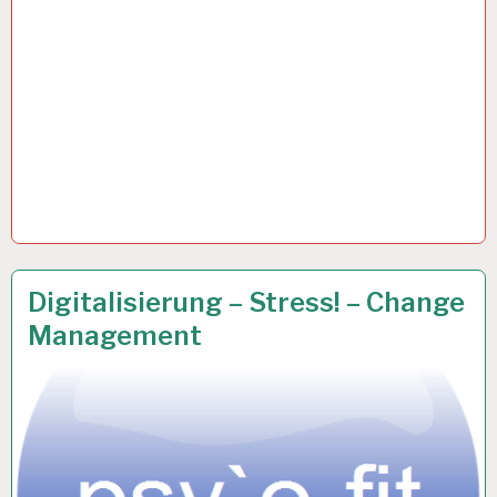
12-
24 APR. 2018
Digitalisierung – Stress! – Change
STUNDEN-
Management
ARBEITSTAG…