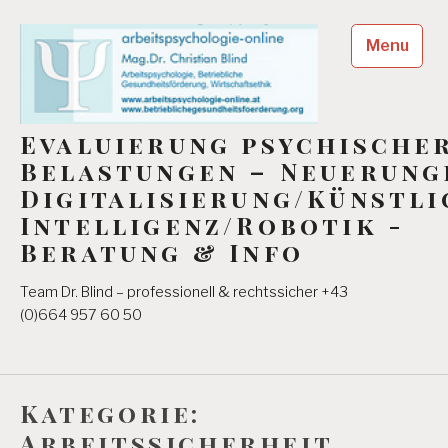
Skip
to
Menu
content
Evaluierung psychische
Belastungen – Neuerung
Digitalisierung/Künstli
Intelligenz/Robotik -
Beratung & Info
Team Dr. Blind – professionell & rechtssicher +43
(0)664 957 60 50
Kategorie:
Arbeitssicherheit