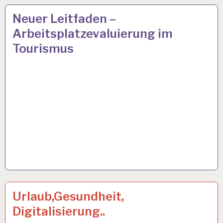
ARBEIT
8 OKT. 2019
Neuer Leitfaden –
UND
Arbeitsplatzevaluierung im
GESUNDHEIT…
Tourismus
12-
23 AUG. 2019
Urlaub,Gesundheit,
STUNDEN-
Digitalisierung..
ARBEITSTAG…