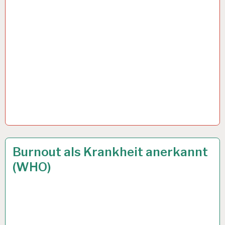
12-
27 MAI 2019
Burnout als Krankheit anerkannt
STUNDEN-
(WHO)
ARBEITSTAG…