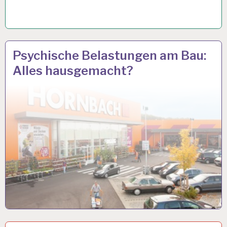
12-
15 OKT. 2018
Psychische Belastungen am Bau:
STUNDEN-
Alles hausgemacht?
ARBEITSTAG…