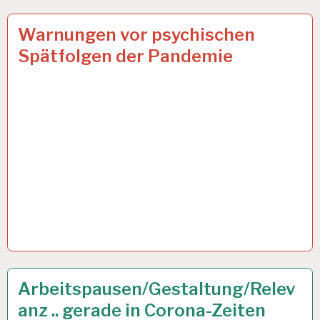
ARBEIT
6 APR. 2021
Warnungen vor psychischen
UND
Spätfolgen der Pandemie
GESUNDHEIT…
12-
28 AUG. 2020
Arbeitspausen/Gestaltung/Relev
STUNDEN-
anz .. gerade in Corona-Zeiten
ARBEITSTAG…