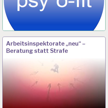
ARBEIT
24 APR. 2018
Arbeitsinspektorate „neu“ –
UND
Beratung statt Strafe
GESUNDHEIT…