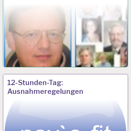
12-
16 JULI 2018
12-Stunden-Tag:
STUNDEN-
Ausnahmeregelungen
ARBEITSTAG…