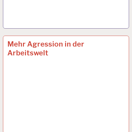
AGRESSION…
14 JULI 2022
Mehr Agression in der
Arbeitswelt