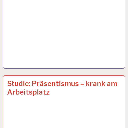
12-
19 DEZ. 2018
Studie: Präsentismus – krank am
STUNDEN-
Arbeitsplatz
ARBEITSTAG…