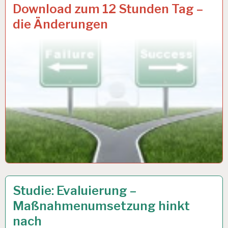
12-
27 SEP. 2018
Download zum 12 Stunden Tag –
STUNDEN-
die Änderungen
ARBEITSTAG…
12-
23 AUG. 2018
Studie: Evaluierung –
STUNDEN-
Maßnahmenumsetzung hinkt
ARBEITSTAG…
nach