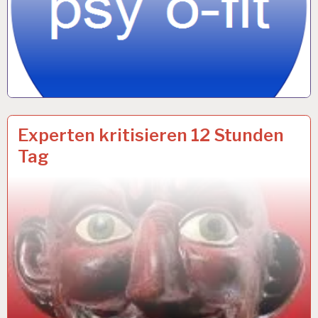
12-
28 JUNI 2018
Experten kritisieren 12 Stunden
STUNDEN-
Tag
ARBEITSTAG…