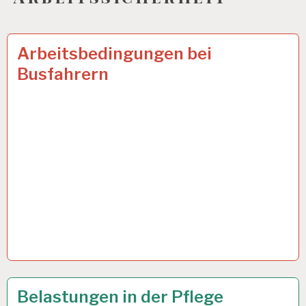
ARBEIT
16 JAN. 2025
Arbeitsbedingungen bei
UND
Busfahrern
GESUNDHEIT…
12-
11 NOV. 2024
Belastungen in der Pflege
STUNDEN-