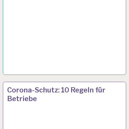
50PLUS…
17 APR. 2020
Corona-Schutz: 10 Regeln für
Betriebe