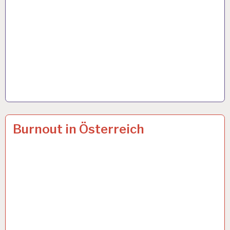
12-
14 APR. 2024
Burnout in Österreich
STUNDEN-
ARBEITSTAG…