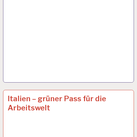
50PLUS…
15 OKT. 2021
Italien – grüner Pass für die
Arbeitswelt