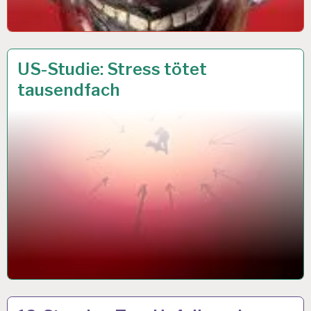
12-
16 JUNI 2018
US-Studie: Stress tötet
STUNDEN-
tausendfach
ARBEITSTAG…
12-
13 JUNI 2018