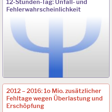
12-Stunden-Tag: Unfall- und
STUNDEN-
Fehlerwahrscheinlichkeit
ARBEITSTAG…
12-
7 MAI 2018
2012 – 2016: 1o Mio. zusätzlicher
STUNDEN-
Fehltage wegen Überlastung und
ARBEITSTAG…
Erschöpfung