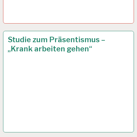
12-
28 OKT. 2019
Studie zum Präsentismus –
STUNDEN-
„Krank arbeiten gehen“
ARBEITSTAG…