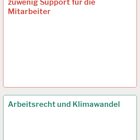
zuwenig Support für die
ARBEITSTAG…
Mitarbeiter
12-
26 JULI 2023
Arbeitsrecht und Klimawandel
STUNDEN-
ARBEITSTAG…