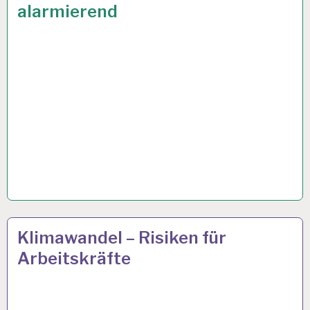
alarmierend
ARBEITSTAG…
50PLUS…
25 APR. 2024
Klimawandel – Risiken für
Arbeitskräfte