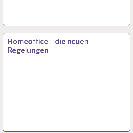
ARBEIT
6 APR. 2021
Homeoffice – die neuen
UND
Regelungen
GESUNDHEIT…