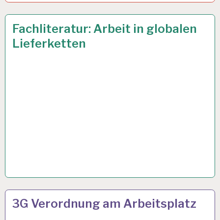
ARBEIT
12 MAI 2022
Fachliteratur: Arbeit in globalen
UND
Lieferketten
GESUNDHEIT…
ARBEIT
26 OKT. 2021
3G Verordnung am Arbeitsplatz
UND
GESUNDHEIT…