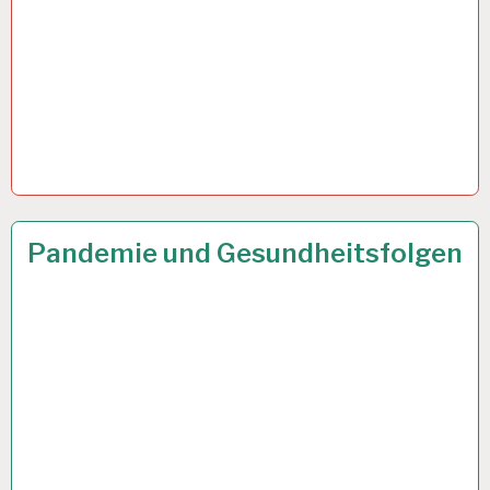
50PLUS…
23 SEP. 2021
Pandemie und Gesundheitsfolgen