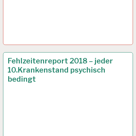
12-
12 DEZ. 2018
Fehlzeitenreport 2018 – jeder
STUNDEN-
10.Krankenstand psychisch
ARBEITSTAG…
bedingt