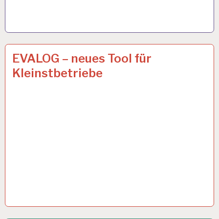
ARBEIT
15 MÄRZ 2019
EVALOG – neues Tool für
UND
Kleinstbetriebe
GESUNDHEIT…