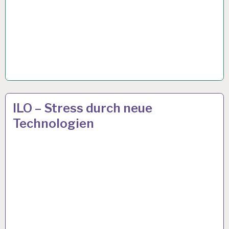
12-
19 APR. 2019
ILO – Stress durch neue
STUNDEN-
Technologien
ARBEITSTAG…