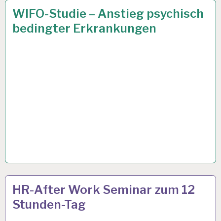
ARBEIT
4 FEB. 2019
WIFO-Studie – Anstieg psychisch
UND
bedingter Erkrankungen
GESUNDHEIT…
12-
29 JAN. 2019
HR-After Work Seminar zum 12
STUNDEN-
Stunden-Tag
ARBEITSTAG…