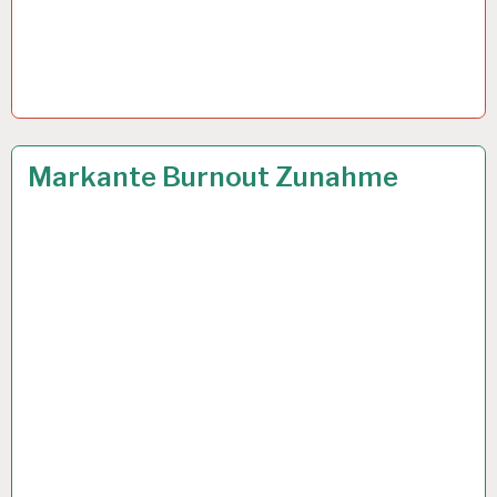
12-
13 MÄRZ 2024
Markante Burnout Zunahme
STUNDEN-
ARBEITSTAG…