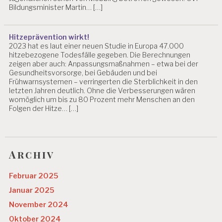
G
Bildungsminister Martin… […]
L
EI
Hitzeprävention wirkt!
T
2023 hat es laut einer neuen Studie in Europa 47.000
F
hitzebezogene Todesfälle gegeben. Die Berechnungen
A
zeigen aber auch: Anpassungsmaßnahmen – etwa bei der
D
Gesundheitsvorsorge, bei Gebäuden und bei
E
Frühwarnsystemen – verringerten die Sterblichkeit in den
N
letzten Jahren deutlich. Ohne die Verbesserungen wären
womöglich um bis zu 80 Prozent mehr Menschen an den
M
Folgen der Hitze… […]
A
SS
N
A
H
Archiv
M
E
Februar 2025
N
Januar 2025
P
November 2024
R
Oktober 2024