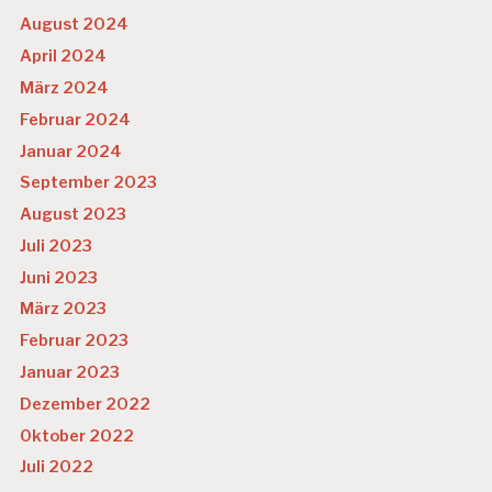
Ä
V
August 2024
E
April 2024
N
T
März 2024
I
Februar 2024
O
N
Januar 2024
September 2023
P
S
August 2023
Y
Juli 2023
C
H
Juni 2023
IS
März 2023
C
H
Februar 2023
E
Januar 2023
G
E
Dezember 2022
S
Oktober 2022
U
N
Juli 2022
D