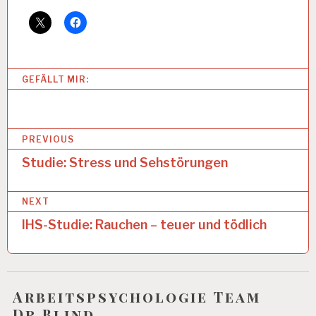
1
2
-
S
T
U
GEFÄLLT MIR:
N
D
E
N
B
-
PREVIOUS
A
e
Studie: Stress und Sehstörungen
R
B
i
EI
NEXT
t
T
S
IHS-Studie: Rauchen – teuer und tödlich
r
T
A
a
G
g
6
Arbeitspsychologie Team
0
s
S
Dr.Blind