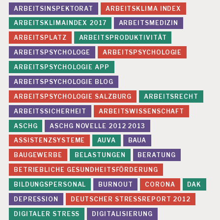
R
ARBEITSINSPEKTORAT
ARBEITSKLIMA INDEX
N
O
ARBEITSKLIMAINDEX 2017
ARBEITSMEDIZIN
U
ARBEITSPLATZ
ARBEITSPRODUKTIVITÄT
T
ARBEITSPSYCHOLOGE
ARBEITSPSYCHOLOGIE
D
R.
ARBEITSPSYCHOLOGIE APP
C
ARBEITSPSYCHOLOGIE BLOG
H
R
ARBEITSPSYCHOLOGIE SALZBURG
ARBEITSRECHT
IS
ARBEITSSICHERHEIT
ARBEITSWISSENSCHAFT
T
I
ASCHG
ASCHG NOVELLE 2012 2013
A
N
ASSISTENZSYSTEME
AUVA
BAUA
B
BAUGEWERBE
BELASTUNGEN
BERATUNG
LI
N
BETRIEBLICHE GESUNDHEITSFÖRDERUNG
D
BILDUNGSPERSONAL
BURNOUT
CORONA
DAK
E
DEPRESSION
DEUTSCHER STRESSREPORT 2012
V
A
DIGITALER STRESS
DIGITALISIERUNG