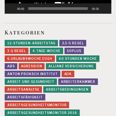
A
F
00:00
00:35
T
A
S
Kategorien
C
H
G
12-STUNDEN-ARBEITSTAG
2,5 G REGEL
B
3 G REGEL
4-TAGE-WOCHE
50PLUS
E
6.URLAUBSWOCHE EUGH
60 STUNDEN WOCHE
L
A
ABS
AGRESSION
ALLIANZ VERSICHERUNG
S
ANTON PROKSCH INSTITUT
AOK
T
U
ARBEIT UND GESUNDHEIT
ARBEITERKAMMER
N
G
ARBEITSANALYSE
ARBEITSBEDINGUNGEN
E
ARBEITSFÄHIGKEIT
N
ARBEITSGESUNDHEITSMONITOR
B
U
ARBEITSGESUNDHEITSMONITOR 2016