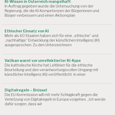
KI-Wissen in Österreich mangelhaft
N
In Auftrag gegeben wurde die Untersuchung von der
D
Regierung, die die KI-Kompetenzen der Bürgerinnen und
H
Bürger verbessern und einen Aktionsplan
EI
T
A
Ethischer Einsatz von KI
Mehr als 60 Staaten haben sich für eine „ethische“ und
R
„nachhaltige“ Entwicklung der künstlichen Intelligenz (KI)
B
ausgesprochen. Zu den Unterzeichnern
EI
T
S
A
Vatikan warnt vor unreflektierter KI-Kype
Die katholische Kirche hat Leitlinien für die ethische
N
Beurteilung und den verantwortungsvollen Umgang mit
A
künstlicher Intelligenz (KI) veröffentlicht. In einer
L
Y
S
E
Digitalregeln – Brüssel
Die EU-Kommission will mit mehr Schlagkraft gegen die
A
Verletzung von Digitalregeln in Europa vorgehen. „Ich werde
R
dafür sorgen, dass wir
B
EI