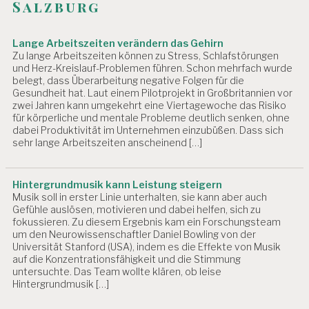
Salzburg
N
G
S
Lange Arbeitszeiten verändern das Gehirn
B
Zu lange Arbeitszeiten können zu Stress, Schlafstörungen
E
und Herz-Kreislauf-Problemen führen. Schon mehrfach wurde
U
belegt, dass Überarbeitung negative Folgen für die
R
Gesundheit hat. Laut einem Pilotprojekt in Großbritannien vor
T
zwei Jahren kann umgekehrt eine Viertagewoche das Risiko
EI
für körperliche und mentale Probleme deutlich senken, ohne
L
dabei Produktivität im Unternehmen einzubüßen. Dass sich
sehr lange Arbeitszeiten anscheinend […]
U
N
G
Hintergrundmusik kann Leistung steigern
G
Musik soll in erster Linie unterhalten, sie kann aber auch
E
Gefühle auslösen, motivieren und dabei helfen, sich zu
S
fokussieren. Zu diesem Ergebnis kam ein Forschungsteam
U
um den Neurowissenschaftler Daniel Bowling von der
N
Universität Stanford (USA), indem es die Effekte von Musik
D
auf die Konzentrationsfähigkeit und die Stimmung
E
untersuchte. Das Team wollte klären, ob leise
Hintergrundmusik […]
A
R