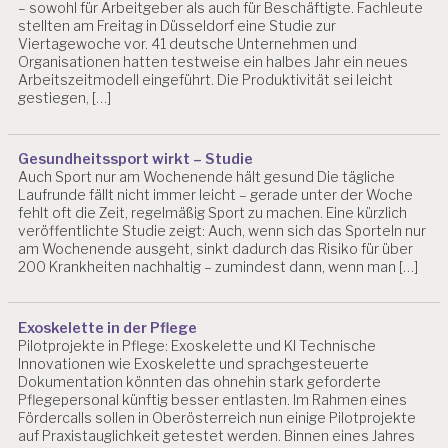
P
– sowohl für Arbeitgeber als auch für Beschäftigte. Fachleute
S
stellten am Freitag in Düsseldorf eine Studie zur
Y
Viertagewoche vor. 41 deutsche Unternehmen und
C
Organisationen hatten testweise ein halbes Jahr ein neues
H
Arbeitszeitmodell eingeführt. Die Produktivität sei leicht
O
gestiegen, […]
L
O
G
Gesundheitssport wirkt – Studie
IE
Auch Sport nur am Wochenende hält gesund Die tägliche
S
Laufrunde fällt nicht immer leicht – gerade unter der Woche
A
fehlt oft die Zeit, regelmäßig Sport zu machen. Eine kürzlich
L
veröffentlichte Studie zeigt: Auch, wenn sich das Sporteln nur
am Wochenende ausgeht, sinkt dadurch das Risiko für über
Z
200 Krankheiten nachhaltig – zumindest dann, wenn man […]
B
U
R
G
Exoskelette in der Pflege
Pilotprojekte in Pflege: Exoskelette und KI Technische
A
Innovationen wie Exoskelette und sprachgesteuerte
R
Dokumentation könnten das ohnehin stark geforderte
B
Pflegepersonal künftig besser entlasten. Im Rahmen eines
EI
Fördercalls sollen in Oberösterreich nun einige Pilotprojekte
T
auf Praxistauglichkeit getestet werden. Binnen eines Jahres