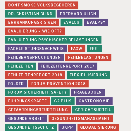
L
DONT SMOKE VOLKSBEGEHEREN
U
IE
DR. CHRISTIAN BLIND
EBERHARD ULICH
R
ERKRANKUNGSRISIKEN
EVALOG
EVALPSY
U
N
EVALUIERUNG – WIE OFT?
G
EVALUIERUNG PSYCHISCHER BELASTUNGEN
-
W
FACHLEISTUNGSNACHWEIS
FAOW
FEEI
IE
O
FEHLBEANSPRUCHUNGEN
FEHLBELASTUNGEN
F
FEHLZEITEN
FEHLZEITENREPORT 2017
T
?
FEHLZEITENREPORT 2018
FLEXIBILISIERUNG
E
FOLDER
FORUM PRÄVENTION 2018
V
FORUM SICHERHEIT: SAFETY
FRAGEBOGEN
A
L
FÜHRUNGSKRÄFTE
G2 PLUS
GASTRONOMIE
U
GEFÄHRDUNGSBEURTEILUNG
GERICHTSURTEIL
IE
R
GESUNDE ARBEIT
GESUNDHEITSMANAGEMENT
U
GESUNDHEITSSCHUTZ
GKPP
GLOBALISIERUNG
N