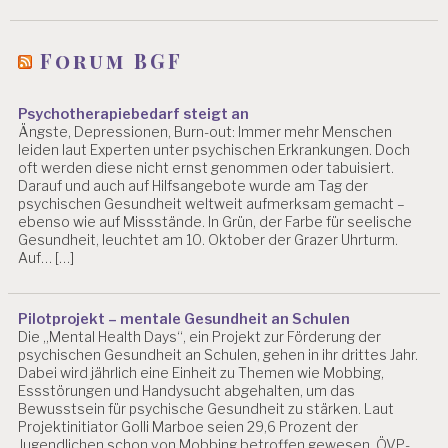
B
EI
T
Forum BGF
H
Ä
U
Psychotherapiebedarf steigt an
FI
Ängste, Depressionen, Burn-out: Immer mehr Menschen
leiden laut Experten unter psychischen Erkrankungen. Doch
G
oft werden diese nicht ernst genommen oder tabuisiert.
K
Darauf und auch auf Hilfsangebote wurde am Tag der
EI
psychischen Gesundheit weltweit aufmerksam gemacht –
T
ebenso wie auf Missstände. In Grün, der Farbe für seelische
D
Gesundheit, leuchtet am 10. Oktober der Grazer Uhrturm.
E
Auf… […]
R
E
V
Pilotprojekt – mentale Gesundheit an Schulen
A
Die „Mental Health Days“, ein Projekt zur Förderung der
L
psychischen Gesundheit an Schulen, gehen in ihr drittes Jahr.
U
Dabei wird jährlich eine Einheit zu Themen wie Mobbing,
IE
Essstörungen und Handysucht abgehalten, um das
R
Bewusstsein für psychische Gesundheit zu stärken. Laut
U
Projektinitiator Golli Marboe seien 29,6 Prozent der
N
Jugendlichen schon von Mobbing betroffen gewesen. ÖVP-