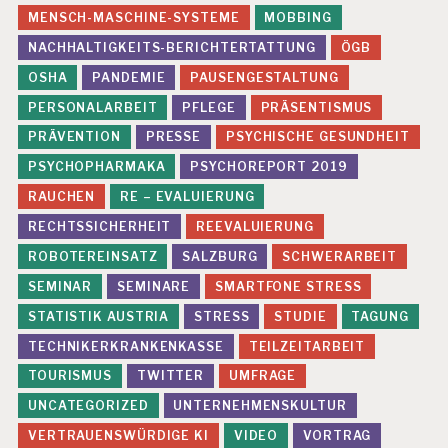
E
MENSCH-MASCHINE-SYSTEME
MOBBING
H
NACHHALTIGKEITS-BERICHTERTATTUNG
ÖGB
L
B
OSHA
PANDEMIE
PAUSENGESTALTUNG
E
PERSONALARBEIT
PFLEGE
PRÄSENTISMUS
A
N
PRÄVENTION
PRESSE
PSYCHISCHE GESUNDHEIT
S
P
PSYCHOPHARMAKA
PSYCHOREPORT 2019
R
RAUCHEN
RE – EVALUIERUNG
U
C
RECHTSSICHERHEIT
REEVALUIERUNG
H
ROBOTEREINSATZ
SALZBURG
SCHWERARBEIT
U
N
SEMINAR
SEMINARE
SMARTFONE STRESS
G
STATISTIK AUSTRIA
STRESS
STUDIE
TAGUNG
E
N
TECHNIKERKRANKENKASSE
TEILZEITARBEIT
F
TOURISMUS
TWITTER
UMFRAGE
E
UNCATEGORIZED
UNTERNEHMENSKULTUR
H
L
VERTRAUENSWÜRDIGE KI
VIDEO
VORTRAG
Z