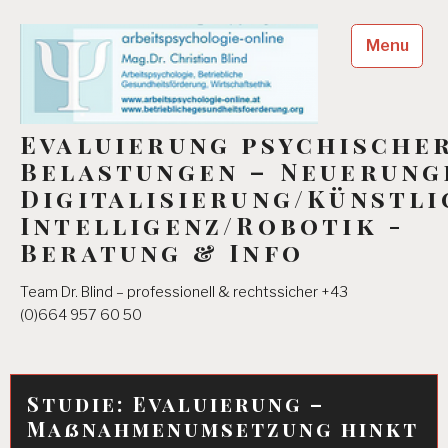
Skip
to
Menu
content
Evaluierung psychische
Belastungen – Neuerung
Digitalisierung/Künstli
Intelligenz/Robotik -
Beratung & Info
Team Dr. Blind – professionell & rechtssicher +43
(0)664 957 60 50
Studie: Evaluierung –
Maßnahmenumsetzung hinkt