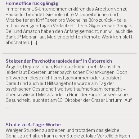
Homeoffice rückgängig
T
Immer mehr US-Unternehmen erklären das Arbeiten von zu
S
Hause für beendet. Sie holen ihre Mitarbeiterinnen und
P
Mitarbeiter an fünf Tagen pro Woche ins Büro zurück – teils
S
mit nur wenigen Tagen Vorlaufzeit. Tech-Giganten wie Google,
Y
Dell und Amazon haben den Anfang gemacht, nun will auch die
C
Bank JP Morgan laut Medienberichten Remote Work komplett
H
abschaffen. […]
O
L
O
Steigender Psychotherapiededarf in Österreich
G
Ängste, Depressionen, Burn-out: Immer mehr Menschen
IE
leiden laut Experten unter psychischen Erkrankungen. Doch
B
oft werden diese nicht ernst genommen oder tabuisiert.
L
Darauf und auch auf Hilfsangebote wurde am Tag der
O
psychischen Gesundheit weltweit aufmerksam gemacht –
G
ebenso wie auf Missstände. In Grün, der Farbe für seelische
Gesundheit, leuchtet am 10. Oktober der Grazer Uhrturm. Auf
A
[…]
R
B
EI
Studie zu 4-Tage-Woche
T
Weniger Stunden zu arbeiten und trotzdem das gleiche
S
Gehalt zu erhalten kann einer Studie zufolge Vorteile bringen