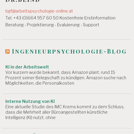
n
T
U
bgf@arbeitspsychologie-online.at
a
N
Tel. +43 (0)664 957 60 50 Kostenfreie Erstinformation
D
v
E
Beratung - Projektierung - Evaluierung - Support
N
i
W
g
O
C
Ingenieurpsychologie-Blog
a
H
E
t
KI in der Arbeitswelt
A
i
Vor kurzem wurde bekannt, dass Amazon plant, rund 15
R
Prozent seiner Belegschaft zu kündigen. Amazon suche nach
B
o
Möglichkeiten, die Personalkosten
EI
n
T
U
Interne Nutzung von KI
N
Eine aktuelle Studie des IMC Krems kommt zu dem Schluss,
D
dass die Mehrheit aller Büroangestellten künstliche
G
Intelligenz (KI) nutzt, ohne
E
S
U