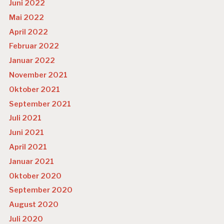
H
Juni 2022
EI
Mai 2022
T
April 2022
R
Februar 2022
E
-
Januar 2022
E
November 2021
V
A
Oktober 2021
L
September 2021
U
IE
Juli 2021
R
Juni 2021
U
N
April 2021
G
Januar 2021
R
Oktober 2020
E
E
September 2020
V
August 2020
A
L
Juli 2020