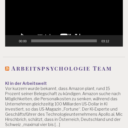
H
O
L
O
G
E
A
00:00
03:12
R
B
EI
T
Arbeitspsychologie Team
S
P
S
KI in der Arbeitswelt
Y
Vor kurzem wurde bekannt, dass Amazon plant, rund 15
C
Prozent seiner Belegschaft zu kündigen. Amazon suche nach
H
Möglichkeiten, die Personalkosten zu senken, während das
O
Unternehmen gleichzeitig 100 Milliarden US-Dollar in KI
L
investiert, so das US-Magazin „Fortune“. Der KI-Experte und
O
Geschäftsführer des Technologieunternehmens Apollo.ai, Mic
G
Hirschbrich, schätzt, dass in Österreich, Deutschland und der
IE
Schweiz „maximal vier bis […]