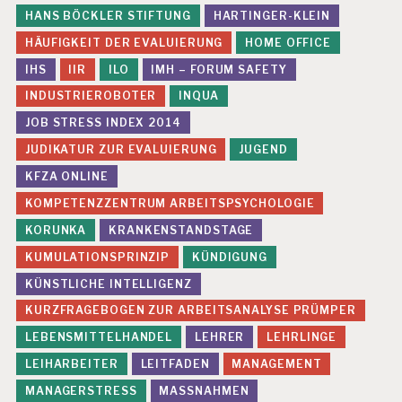
G
HANS BÖCKLER STIFTUNG
HARTINGER-KLEIN
P
S
HÄUFIGKEIT DER EVALUIERUNG
HOME OFFICE
Y
IHS
IIR
ILO
IMH – FORUM SAFETY
C
H
INDUSTRIEROBOTER
INQUA
IS
JOB STRESS INDEX 2014
C
H
JUDIKATUR ZUR EVALUIERUNG
JUGEND
E
KFZA ONLINE
R
B
KOMPETENZZENTRUM ARBEITSPSYCHOLOGIE
E
L
KORUNKA
KRANKENSTANDSTAGE
A
KUMULATIONSPRINZIP
KÜNDIGUNG
S
T
KÜNSTLICHE INTELLIGENZ
U
KURZFRAGEBOGEN ZUR ARBEITSANALYSE PRÜMPER
N
G
LEBENSMITTELHANDEL
LEHRER
LEHRLINGE
E
LEIHARBEITER
LEITFADEN
MANAGEMENT
N
MANAGERSTRESS
MASSNAHMEN
F