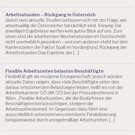
A
R
Arbeitsstunden – Rückgang in Österreich
B
Gleich zwei aktuelle Studien befassen sich mit der Frage, wie
EI
arbeitswillig die Österreicher tatsächlich sind. Vorweg: Die
T
jeweiligen Ergebnisse werfen kein gutes Blick auf uns. Zum
S
einen sind die arbeitenden Wochenstunden im Durchschnitt
P
nicht unerheblich gesunken – und zum anderen steht bei den
S
Karrierezielen der Faktor Spaß im Vordergrund. Rückgang der
Y
Arbeitsstunden Das Ergebnis der […]
C
H
O
Flexible Arbeitszeiten belasten Beschäftigte
L
Flexibilität gilt als moderne Errungenschaft, jedoch würden
O
aktuelle Daten zeigen, dass viele Beschäftigte unter den
G
daraus entstehenden Belastungen leiden, heißt es von der
IE
Arbeiterkammer OÖ (AK OÖ) bei der Pressekonferenz in
A
Wien. „Flexible Arbeitszeiten, die die Bedürfnisse der
P
Beschäftigten berücksichtigen, steigern die
P
Arbeitszufriedenheit. Im Gegensatz dazu führt eine
ausschließlich unternehmensorientierte Flexibilisierung,
A
beispielsweise durch unregelmäßige Arbeitszeiten, […]
R
B
EI