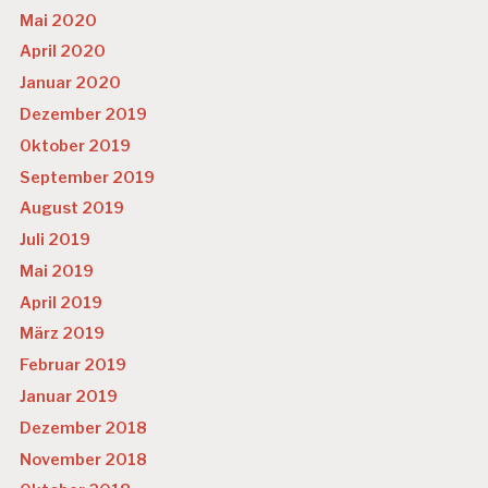
U
Mai 2020
IE
R
April 2020
U
Januar 2020
N
G
Dezember 2019
Oktober 2019
S
T
September 2019
U
August 2019
D
IE
Juli 2019
Mai 2019
April 2019
März 2019
Februar 2019
Januar 2019
Dezember 2018
November 2018