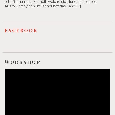
erhofft man sich Klarheit, welche sich für eine breitere
S
Ausrollung eignen. Im Jänner hat das Land […]
SI
C
H
E
R
facebook
H
EI
T
A
R
B
Workshop
EI
T
Video-
S
Player
W
IS
S
E
N
S
C
H