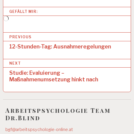
T
U
GEFÄLLT MIR:
N
D
Wird
E
geladen …
N
B
-
PREVIOUS
A
e
12-Stunden-Tag: Ausnahmeregelungen
R
B
i
E
NEXT
t
I
T
Studie: Evaluierung –
r
S
Maßnahmenumsetzung hinkt nach
T
a
A
G
g
4
s
-
Arbeitspsychologie Team
n
T
Dr.Blind
A
a
G
bgf@arbeitspsychologie-online.at
E