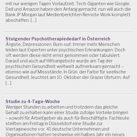
mit nur wenigen Tagen Vorlaufzeit. Tech-Giganten wie Google,
T
Dell und Amazon haben den Anfang gemacht, nun will auch die
S
Bank JP Morgan laut Medienberichten Remote Work komplett
P
abschaffen. […]
S
Y
C
Steigender Psychotherapiededarf in Österreich
H
Ängste, Depressionen, Burn-out: Immer mehr Menschen
O
leiden laut Experten unter psychischen Erkrankungen. Doch
L
oft werden diese nicht ernst genommen oder tabuisiert.
O
Darauf und auch auf Hilfsangebote wurde am Tag der
G
psychischen Gesundheit weltweit aufmerksam gemacht –
I
ebenso wie auf Missstände. In Grün, der Farbe für seelische
E
Gesundheit, leuchtet am 10. Oktober der Grazer Uhrturm. Auf
A
[…]
P
P
Studie zu 4-Tage-Woche
A
Weniger Stunden zu arbeiten und trotzdem das gleiche
R
Gehalt zu erhalten kann einer Studie zufolge Vorteile bringen
B
– sowohl für Arbeitgeber als auch für Beschäftigte. Fachleute
E
stellten am Freitag in Düsseldorf eine Studie zur
I
Viertagewoche vor. 41 deutsche Unternehmen und
T
Organisationen hatten testweise ein halbes Jahr ein neues