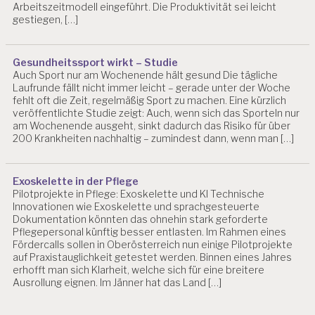
S
Arbeitszeitmodell eingeführt. Die Produktivität sei leicht
P
gestiegen, […]
S
Y
C
Gesundheitssport wirkt – Studie
H
Auch Sport nur am Wochenende hält gesund Die tägliche
O
Laufrunde fällt nicht immer leicht – gerade unter der Woche
L
fehlt oft die Zeit, regelmäßig Sport zu machen. Eine kürzlich
O
veröffentlichte Studie zeigt: Auch, wenn sich das Sporteln nur
G
am Wochenende ausgeht, sinkt dadurch das Risiko für über
I
200 Krankheiten nachhaltig – zumindest dann, wenn man […]
E
B
L
Exoskelette in der Pflege
O
Pilotprojekte in Pflege: Exoskelette und KI Technische
G
Innovationen wie Exoskelette und sprachgesteuerte
Dokumentation könnten das ohnehin stark geforderte
B
Pflegepersonal künftig besser entlasten. Im Rahmen eines
E
Fördercalls sollen in Oberösterreich nun einige Pilotprojekte
L
auf Praxistauglichkeit getestet werden. Binnen eines Jahres
A
erhofft man sich Klarheit, welche sich für eine breitere
S
Ausrollung eignen. Im Jänner hat das Land […]
T
U