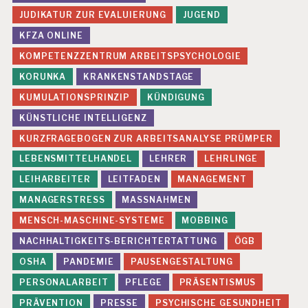
H
JUDIKATUR ZUR EVALUIERUNG
JUGEND
U
KFZA ONLINE
N
G
KOMPETENZZENTRUM ARBEITSPSYCHOLOGIE
E
KORUNKA
KRANKENSTANDSTAGE
N
KUMULATIONSPRINZIP
KÜNDIGUNG
G
E
KÜNSTLICHE INTELLIGENZ
S
KURZFRAGEBOGEN ZUR ARBEITSANALYSE PRÜMPER
U
N
LEBENSMITTELHANDEL
LEHRER
LEHRLINGE
D
LEIHARBEITER
LEITFADEN
MANAGEMENT
H
E
MANAGERSTRESS
MASSNAHMEN
I
T
MENSCH-MASCHINE-SYSTEME
MOBBING
S
NACHHALTIGKEITS-BERICHTERTATTUNG
ÖGB
S
C
OSHA
PANDEMIE
PAUSENGESTALTUNG
H
PERSONALARBEIT
PFLEGE
PRÄSENTISMUS
U
T
PRÄVENTION
PRESSE
PSYCHISCHE GESUNDHEIT