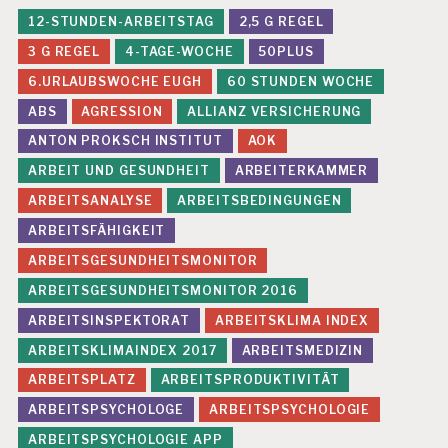
N
12-STUNDEN-ARBEITSTAG
2,5 G REGEL
B
LI
3 G REGEL
4-TAGE-WOCHE
50PLUS
N
6.URLAUBSWOCHE EUGH
60 STUNDEN WOCHE
D
ABS
AGRESSION
ALLIANZ VERSICHERUNG
E
R
ANTON PROKSCH INSTITUT
AOK
K
ARBEIT UND GESUNDHEIT
ARBEITERKAMMER
R
A
ARBEITSANALYSE
ARBEITSBEDINGUNGEN
N
ARBEITSFÄHIGKEIT
K
U
ARBEITSGESUNDHEITSMONITOR
N
G
ARBEITSGESUNDHEITSMONITOR 2016
S
ARBEITSINSPEKTORAT
ARBEITSKLIMA INDEX
R
I
ARBEITSKLIMAINDEX 2017
ARBEITSMEDIZIN
S
ARBEITSPLATZ
ARBEITSPRODUKTIVITÄT
I
K
ARBEITSPSYCHOLOGE
ARBEITSPSYCHOLOGIE
E
ARBEITSPSYCHOLOGIE APP
N