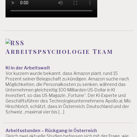
G
K
E
I
T
A
R
Arbeitspsychologie Team
B
E
I
T
KI in der Arbeitswelt
Vor kurzem wurde bekannt, dass Amazon plant, rund 15
S
Prozent seiner Belegschaft zu kündigen. Amazon suche nach
P
Möglichkeiten, die Personalkosten zu senken, während das
S
Unternehmen gleichzeitig 100 Milliarden US-Dollar in KI
Y
investiert, so das US-Magazin „Fortune“. Der KI-Experte und
C
Geschäftsführer des Technologieunternehmens Apollo.ai, Mic
H
Hirschbrich, schätzt, dass in Österreich, Deutschland und der
O
Schweiz „maximal vier bis […]
L
O
G
Arbeitsstunden – Rückgang in Österreich
E
Gleich zwei aktuelle Studien befassen sich mit der Frage, wie