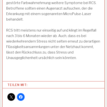
gestörte Farbwahrnehmung weitere Symptome bei RCS.
Betroffene sollten einen Augenarzt aufsuchen, der die
Erkrankung mit einem sogenannten MicroPulse-Laser
behandelt.
RCS tritt meistens nur einseitig auf und klingt im Regelfall
nach 3 bis 6 Monaten wieder ab. Auch, dass es bei
wiederkehrendem Stress nicht selten erneut zu derartigen
Flüssigkeitsansammlungen unter der Netzhaut kommt,
lässt den Rückschluss zu, dass Stress und
Unausgeglichenheit ursächlich sein könnten.
Categories:
TEILEN MIT:
1
2
-
S