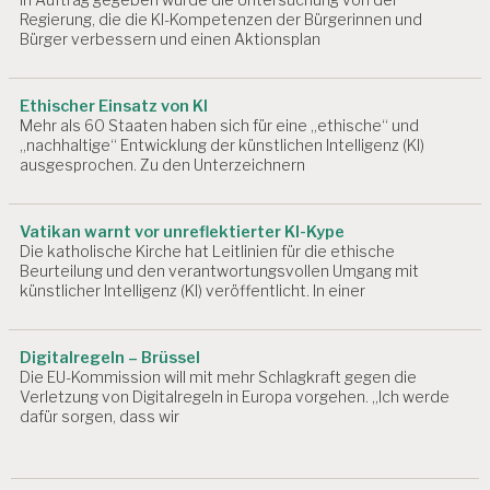
B
Regierung, die die KI-Kompetenzen der Bürgerinnen und
E
Bürger verbessern und einen Aktionsplan
I
T
U
Ethischer Einsatz von KI
N
Mehr als 60 Staaten haben sich für eine „ethische“ und
D
„nachhaltige“ Entwicklung der künstlichen Intelligenz (KI)
G
ausgesprochen. Zu den Unterzeichnern
E
S
U
Vatikan warnt vor unreflektierter KI-Kype
N
Die katholische Kirche hat Leitlinien für die ethische
D
Beurteilung und den verantwortungsvollen Umgang mit
H
künstlicher Intelligenz (KI) veröffentlicht. In einer
E
I
T
Digitalregeln – Brüssel
Die EU-Kommission will mit mehr Schlagkraft gegen die
A
Verletzung von Digitalregeln in Europa vorgehen. „Ich werde
R
dafür sorgen, dass wir
B
E
I
T