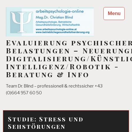
Skip
to
Menu
content
Evaluierung psychische
Belastungen – Neuerung
Digitalisierung/Künstli
Intelligenz/Robotik -
Beratung & Info
Team Dr. Blind – professionell & rechtssicher +43
(0)664 957 60 50
Studie: Stress und
Sehstörungen