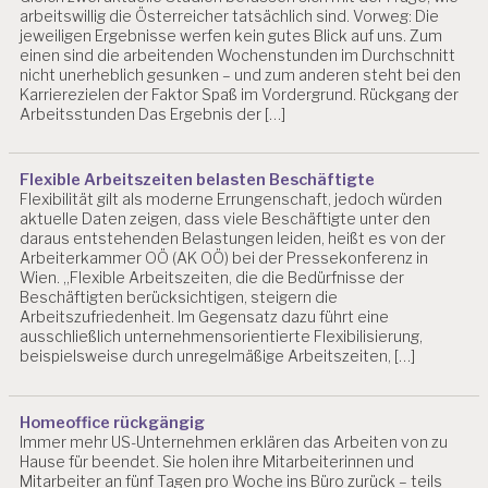
arbeitswillig die Österreicher tatsächlich sind. Vorweg: Die
A
jeweiligen Ergebnisse werfen kein gutes Blick auf uns. Zum
R
einen sind die arbeitenden Wochenstunden im Durchschnitt
B
nicht unerheblich gesunken – und zum anderen steht bei den
E
Karrierezielen der Faktor Spaß im Vordergrund. Rückgang der
I
Arbeitsstunden Das Ergebnis der […]
T
S
P
Flexible Arbeitszeiten belasten Beschäftigte
S
Flexibilität gilt als moderne Errungenschaft, jedoch würden
Y
aktuelle Daten zeigen, dass viele Beschäftigte unter den
C
daraus entstehenden Belastungen leiden, heißt es von der
H
Arbeiterkammer OÖ (AK OÖ) bei der Pressekonferenz in
O
Wien. „Flexible Arbeitszeiten, die die Bedürfnisse der
L
Beschäftigten berücksichtigen, steigern die
O
Arbeitszufriedenheit. Im Gegensatz dazu führt eine
G
ausschließlich unternehmensorientierte Flexibilisierung,
I
beispielsweise durch unregelmäßige Arbeitszeiten, […]
E
A
Homeoffice rückgängig
R
Immer mehr US-Unternehmen erklären das Arbeiten von zu
B
Hause für beendet. Sie holen ihre Mitarbeiterinnen und
E
Mitarbeiter an fünf Tagen pro Woche ins Büro zurück – teils
I