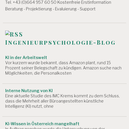
v
Tel. +43 (0)664 957 60 50 Kostenfreie Erstinformation
-
W
i
Beratung - Projektierung - Evaluierung - Support
O
g
C
H
a
E
t
6
Ingenieurpsychologie-Blog
0
i
S
T
o
KI in der Arbeitswelt
U
Vor kurzem wurde bekannt, dass Amazon plant, rund 15
n
N
Prozent seiner Belegschaft zu kündigen. Amazon suche nach
D
Möglichkeiten, die Personalkosten
E
N
W
Interne Nutzung von KI
O
Eine aktuelle Studie des IMC Krems kommt zu dem Schluss,
C
dass die Mehrheit aller Büroangestellten künstliche
H
Intelligenz (KI) nutzt, ohne
E
A
KI-Wissen in Österreich mangelhaft
R
In Auftrag gegeben wurde die Untersuchung von der