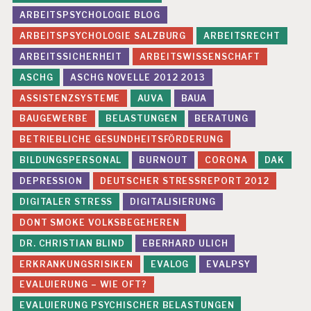
ARBEITSPSYCHOLOGIE BLOG
E
V
ARBEITSPSYCHOLOGIE SALZBURG
ARBEITSRECHT
A
ARBEITSSICHERHEIT
ARBEITSWISSENSCHAFT
L
U
ASCHG
ASCHG NOVELLE 2012 2013
I
E
ASSISTENZSYSTEME
AUVA
BAUA
R
BAUGEWERBE
BELASTUNGEN
BERATUNG
U
N
BETRIEBLICHE GESUNDHEITSFÖRDERUNG
G
BILDUNGSPERSONAL
BURNOUT
CORONA
DAK
P
S
DEPRESSION
DEUTSCHER STRESSREPORT 2012
Y
DIGITALER STRESS
DIGITALISIERUNG
C
H
DONT SMOKE VOLKSBEGEHEREN
I
S
DR. CHRISTIAN BLIND
EBERHARD ULICH
C
ERKRANKUNGSRISIKEN
EVALOG
EVALPSY
H
E
EVALUIERUNG – WIE OFT?
R
EVALUIERUNG PSYCHISCHER BELASTUNGEN
B