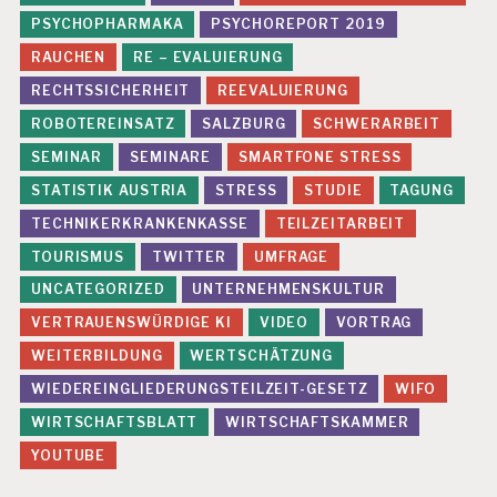
Z
PSYCHOPHARMAKA
PSYCHOREPORT 2019
M
RAUCHEN
RE – EVALUIERUNG
A
N
RECHTSSICHERHEIT
REEVALUIERUNG
A
ROBOTEREINSATZ
SALZBURG
SCHWERARBEIT
G
E
SEMINAR
SEMINARE
SMARTFONE STRESS
R
S
STATISTIK AUSTRIA
STRESS
STUDIE
TAGUNG
T
TECHNIKERKRANKENKASSE
TEILZEITARBEIT
R
E
TOURISMUS
TWITTER
UMFRAGE
S
UNCATEGORIZED
UNTERNEHMENSKULTUR
S
VERTRAUENSWÜRDIGE KI
VIDEO
VORTRAG
P
R
WEITERBILDUNG
WERTSCHÄTZUNG
Ä
WIEDEREINGLIEDERUNGSTEILZEIT-GESETZ
WIFO
V
E
WIRTSCHAFTSBLATT
WIRTSCHAFTSKAMMER
N
YOUTUBE
T
I