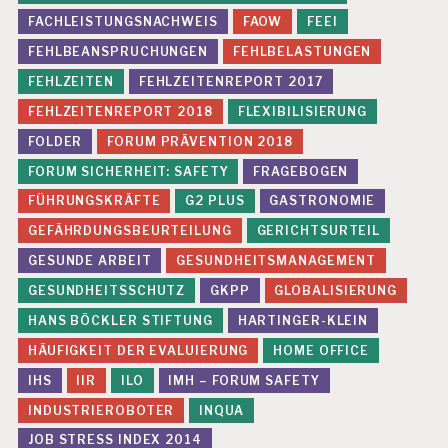
E
FACHLEISTUNGSNACHWEIS
FAOW
FEEI
L
FEHLBEANSPRUCHUNGEN
FEHLBELASTUNGEN
A
S
FEHLZEITEN
FEHLZEITENREPORT 2017
T
U
FEHLZEITENREPORT 2018
FLEXIBILISIERUNG
N
FOLDER
FORUM PRÄVENTION 2018
G
E
FORUM SICHERHEIT: SAFETY
FRAGEBOGEN
N
FÜHRUNGSKRÄFTE
G2 PLUS
GASTRONOMIE
F
GEFÄHRDUNGSBEURTEILUNG
GERICHTSURTEIL
E
H
GESUNDE ARBEIT
GESUNDHEITSMANAGEMENT
L
GESUNDHEITSSCHUTZ
GKPP
GLOBALISIERUNG
B
E
HANS BÖCKLER STIFTUNG
HARTINGER-KLEIN
A
HÄUFIGKEIT DER EVALUIERUNG
HOME OFFICE
N
S
IHS
IIR
ILO
IMH – FORUM SAFETY
P
R
INDUSTRIEROBOTER
INQUA
U
JOB STRESS INDEX 2014
C