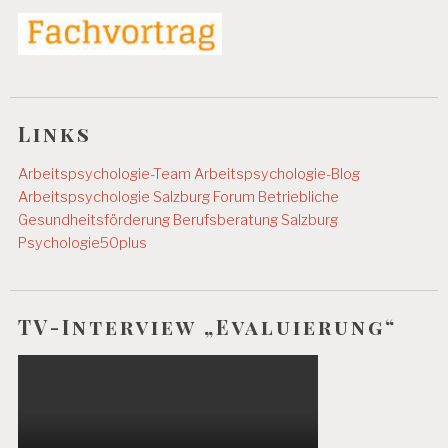
S
B
E
D
I
N
G
Links
U
N
Arbeitspsychologie-Team
Arbeitspsychologie-Blog
G
Arbeitspsychologie Salzburg
Forum Betriebliche
E
Gesundheitsförderung
Berufsberatung Salzburg
N
Psychologie50plus
A
R
B
E
TV-Interview „Evaluierung“
I
T
S
F
Ä
H
I