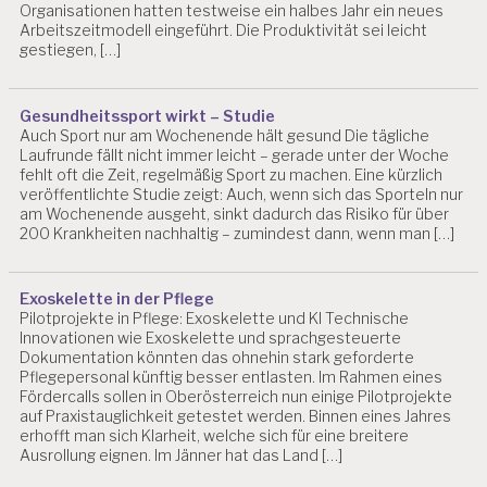
Organisationen hatten testweise ein halbes Jahr ein neues
Arbeitszeitmodell eingeführt. Die Produktivität sei leicht
gestiegen, […]
Gesundheitssport wirkt – Studie
Auch Sport nur am Wochenende hält gesund Die tägliche
Laufrunde fällt nicht immer leicht – gerade unter der Woche
fehlt oft die Zeit, regelmäßig Sport zu machen. Eine kürzlich
veröffentlichte Studie zeigt: Auch, wenn sich das Sporteln nur
am Wochenende ausgeht, sinkt dadurch das Risiko für über
200 Krankheiten nachhaltig – zumindest dann, wenn man […]
Exoskelette in der Pflege
Pilotprojekte in Pflege: Exoskelette und KI Technische
Innovationen wie Exoskelette und sprachgesteuerte
Dokumentation könnten das ohnehin stark geforderte
Pflegepersonal künftig besser entlasten. Im Rahmen eines
Fördercalls sollen in Oberösterreich nun einige Pilotprojekte
auf Praxistauglichkeit getestet werden. Binnen eines Jahres
erhofft man sich Klarheit, welche sich für eine breitere
Ausrollung eignen. Im Jänner hat das Land […]