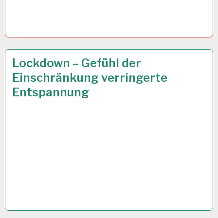
ARBEIT
25 JUNI 2021
Lockdown – Gefühl der
UND
Einschränkung verringerte
GESUNDHEIT…
Entspannung