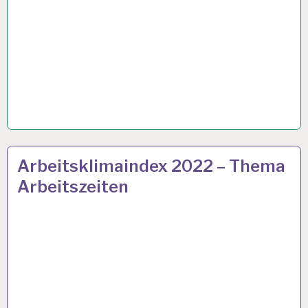
50PLUS…
24 JUNI 2022
Arbeitsklimaindex 2022 – Thema
Arbeitszeiten