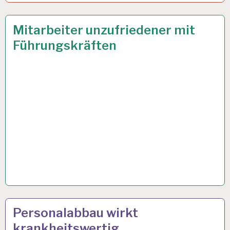
50PLUS…
8 APR. 2022
Mitarbeiter unzufriedener mit
Führungskräften
ARBEIT
17 FEB. 2022
Personalabbau wirkt
UND
krankheitswertig
GESUNDHEIT…