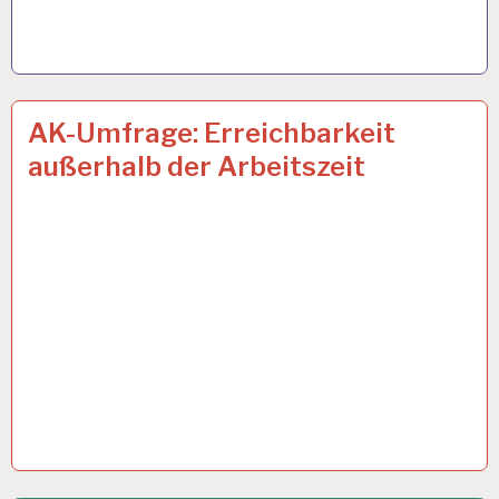
12-
10 APR. 2018
AK-Umfrage: Erreichbarkeit
STUNDEN-
außerhalb der Arbeitszeit
ARBEITSTAG…