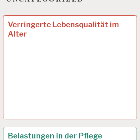
ARBEIT
16 JAN. 2025
Verringerte Lebensqualität im
UND
Alter
GESUNDHEIT…
12-
11 NOV. 2024
Belastungen in der Pflege
STUNDEN-