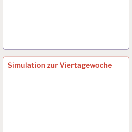
4-
14 JULI 2021
Simulation zur Viertagewoche
TAGE-
WOCHE…