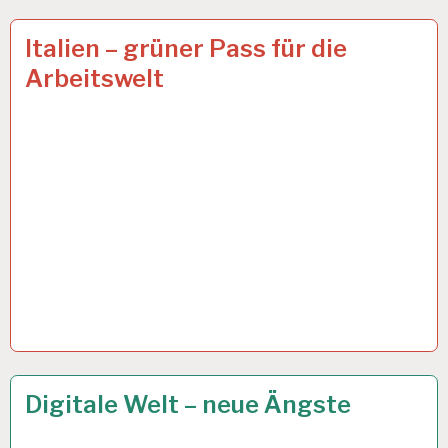
50PLUS…
15 OKT. 2021
Italien – grüner Pass für die
Arbeitswelt
ARBEIT
6 OKT. 2021
Digitale Welt – neue Ängste
UND
GESUNDHEIT…