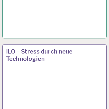
12-
19 APR. 2019
ILO – Stress durch neue
STUNDEN-
Technologien
ARBEITSTAG…