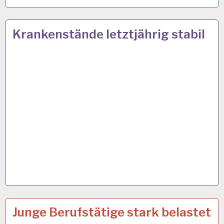
12-
28 DEZ. 2022
Krankenstände letztjährig stabil
STUNDEN-
ARBEITSTAG…
ARBEIT
4 OKT. 2022
Junge Berufstätige stark belastet
UND