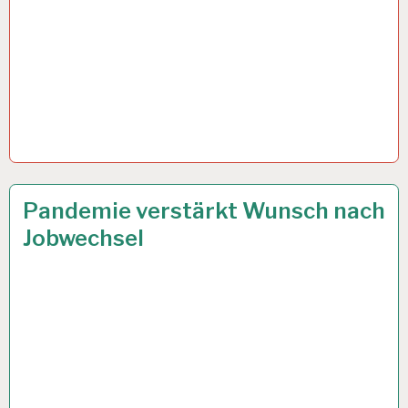
2,5
19 JAN. 2022
Pandemie verstärkt Wunsch nach
G
Jobwechsel
REGEL…