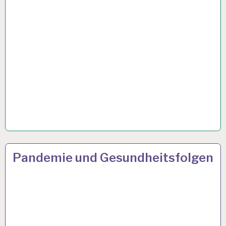
50PLUS…
23 SEP. 2021
Pandemie und Gesundheitsfolgen