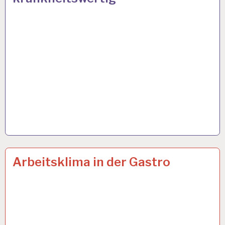
ARBEITSBEDINGUNGEN…
17 FEB. 2022
Arbeitsklima in der Gastro