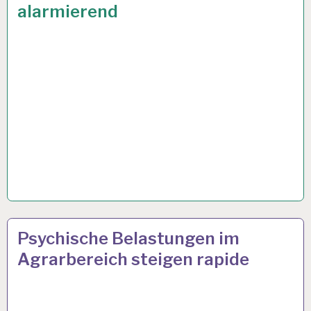
alarmierend
ARBEITSTAG…
12-
9 AUG. 2023
Psychische Belastungen im
STUNDEN-
Agrarbereich steigen rapide
ARBEITSTAG…