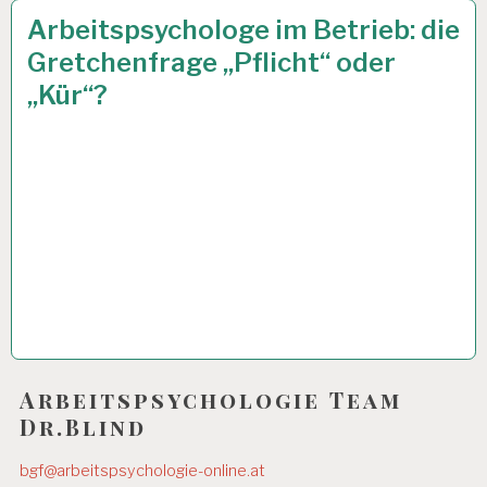
ARBEITSANALYSE…
10 JAN. 2013
Arbeitspsychologe im Betrieb: die
Gretchenfrage „Pflicht“ oder
„Kür“?
Arbeitspsychologie Team
Dr.Blind
bgf@arbeitspsychologie-online.at