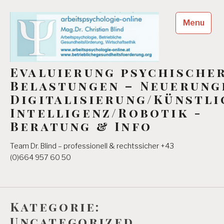
Skip
to
Menu
content
Evaluierung psychische
Belastungen – Neuerung
Digitalisierung/Künstli
Intelligenz/Robotik -
Beratung & Info
Team Dr. Blind – professionell & rechtssicher +43
(0)664 957 60 50
Kategorie:
Uncategorized