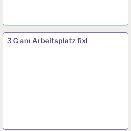
50PLUS…
19 OKT. 2021
3 G am Arbeitsplatz fix!