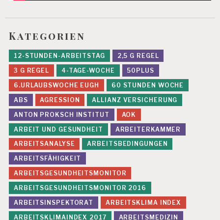
Kategorien
12-STUNDEN-ARBEITSTAG
2,5 G REGEL
3 G REGEL
4-TAGE-WOCHE
50PLUS
6.URLAUBSWOCHE EUGH
60 STUNDEN WOCHE
ABS
AGRESSION
ALLIANZ VERSICHERUNG
ANTON PROKSCH INSTITUT
AOK
ARBEIT UND GESUNDHEIT
ARBEITERKAMMER
ARBEITSANALYSE
ARBEITSBEDINGUNGEN
ARBEITSFÄHIGKEIT
ARBEITSGESUNDHEITSMONITOR
ARBEITSGESUNDHEITSMONITOR 2016
ARBEITSINSPEKTORAT
ARBEITSKLIMA INDEX
ARBEITSKLIMAINDEX 2017
ARBEITSMEDIZIN