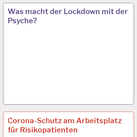
ARBEIT
19 JAN. 2021
Was macht der Lockdown mit der
UND
Psyche?
GESUNDHEIT…
UNCATEGORIZED
7 MAI 2020
Corona-Schutz am Arbeitsplatz
für Risikopatienten