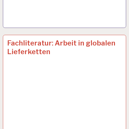
ARBEIT
12 MAI 2022
Fachliteratur: Arbeit in globalen
UND
Lieferketten
GESUNDHEIT…