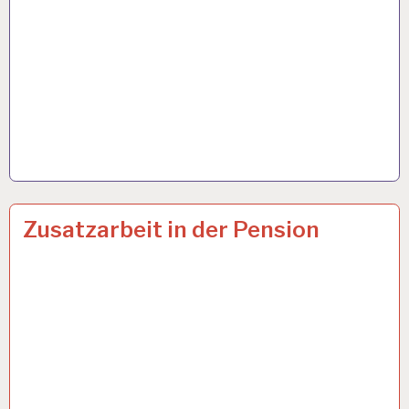
50PLUS…
10 MÄRZ 2023
Zusatzarbeit in der Pension