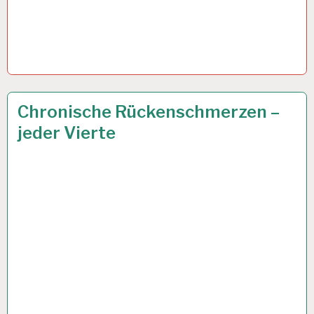
12-
3 FEB. 2023
Chronische Rückenschmerzen –
STUNDEN-
jeder Vierte
ARBEITSTAG…