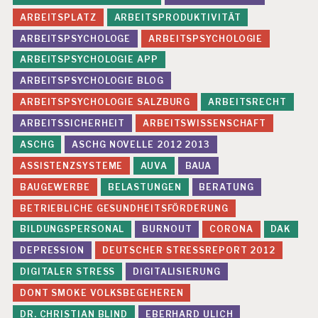
ARBEITSPLATZ
ARBEITSPRODUKTIVITÄT
ARBEITSPSYCHOLOGE
ARBEITSPSYCHOLOGIE
ARBEITSPSYCHOLOGIE APP
ARBEITSPSYCHOLOGIE BLOG
ARBEITSPSYCHOLOGIE SALZBURG
ARBEITSRECHT
ARBEITSSICHERHEIT
ARBEITSWISSENSCHAFT
ASCHG
ASCHG NOVELLE 2012 2013
ASSISTENZSYSTEME
AUVA
BAUA
BAUGEWERBE
BELASTUNGEN
BERATUNG
BETRIEBLICHE GESUNDHEITSFÖRDERUNG
BILDUNGSPERSONAL
BURNOUT
CORONA
DAK
DEPRESSION
DEUTSCHER STRESSREPORT 2012
DIGITALER STRESS
DIGITALISIERUNG
DONT SMOKE VOLKSBEGEHEREN
DR. CHRISTIAN BLIND
EBERHARD ULICH