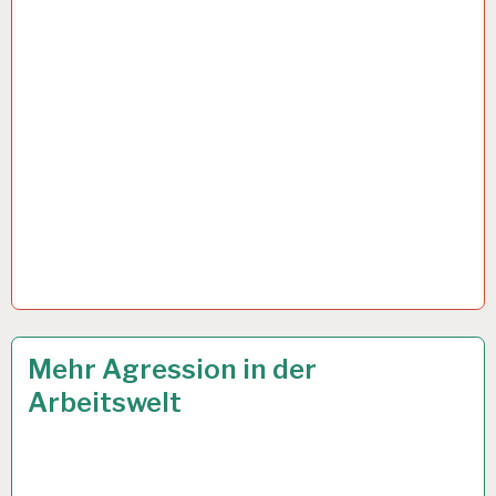
GESUNDHEIT…
AGRESSION…
14 JULI 2022
Mehr Agression in der
Arbeitswelt