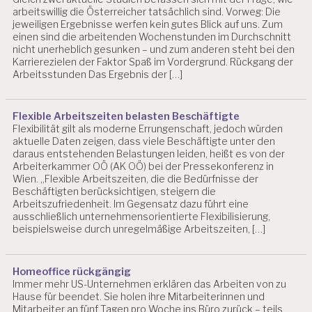
N
arbeitswillig die Österreicher tatsächlich sind. Vorweg: Die
jeweiligen Ergebnisse werfen kein gutes Blick auf uns. Zum
D
einen sind die arbeitenden Wochenstunden im Durchschnitt
I
nicht unerheblich gesunken – und zum anderen steht bei den
G
Karrierezielen der Faktor Spaß im Vordergrund. Rückgang der
I
Arbeitsstunden Das Ergebnis der […]
T
A
L
Flexible Arbeitszeiten belasten Beschäftigte
E
Flexibilität gilt als moderne Errungenschaft, jedoch würden
R
aktuelle Daten zeigen, dass viele Beschäftigte unter den
S
daraus entstehenden Belastungen leiden, heißt es von der
Arbeiterkammer OÖ (AK OÖ) bei der Pressekonferenz in
T
Wien. „Flexible Arbeitszeiten, die die Bedürfnisse der
R
Beschäftigten berücksichtigen, steigern die
E
Arbeitszufriedenheit. Im Gegensatz dazu führt eine
S
ausschließlich unternehmensorientierte Flexibilisierung,
S
beispielsweise durch unregelmäßige Arbeitszeiten, […]
F
L
E
Homeoffice rückgängig
X
Immer mehr US-Unternehmen erklären das Arbeiten von zu
I
Hause für beendet. Sie holen ihre Mitarbeiterinnen und
Mitarbeiter an fünf Tagen pro Woche ins Büro zurück – teils
B