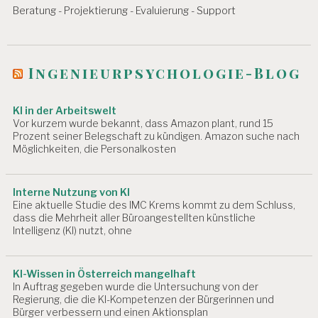
Beratung - Projektierung - Evaluierung - Support
T
S
G
E
S
Ingenieurpsychologie-Blog
U
N
D
KI in der Arbeitswelt
H
Vor kurzem wurde bekannt, dass Amazon plant, rund 15
E
Prozent seiner Belegschaft zu kündigen. Amazon suche nach
I
Möglichkeiten, die Personalkosten
T
S
M
Interne Nutzung von KI
O
Eine aktuelle Studie des IMC Krems kommt zu dem Schluss,
N
dass die Mehrheit aller Büroangestellten künstliche
I
Intelligenz (KI) nutzt, ohne
T
O
R
KI-Wissen in Österreich mangelhaft
2
In Auftrag gegeben wurde die Untersuchung von der
0
Regierung, die die KI-Kompetenzen der Bürgerinnen und
1
Bürger verbessern und einen Aktionsplan