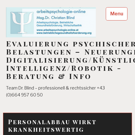
Skip
to
Menu
content
Evaluierung psychische
Belastungen – Neuerung
Digitalisierung/Künstli
Intelligenz/Robotik -
Beratung & Info
Team Dr. Blind – professionell & rechtssicher +43
(0)664 957 60 50
Personalabbau wirkt
krankheitswertig