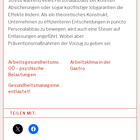
Stress während eines Personalabbaus sei, könnten
Absicherungen oder sogar kurzfristige Jobgarantien die
Effekte lindern. Als ein theoretisches Konstrukt,
Unternehmen zu effizienteren Entscheidungen in puncto
Personalabbau zu bewegen, wird auch eine Steuer auf
Entlassungen angeführt. Wobei aber
Präventionsmaßnahmen der Vorzug zu geben sei.
Arbeitsgesundheitsmonitor
Arbeitsklima in der
OÖ – psychische
Gastro
Belastungen
Gesundheitsmanagement
entlastet!
Categories:
TEILEN MIT:
A
R
B
E