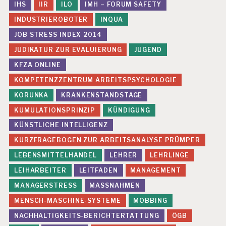
IHS
IIR
ILO
IMH – FORUM SAFETY
INDUSTRIEROBOTER
INQUA
JOB STRESS INDEX 2014
JUDIKATUR ZUR EVALUIERUNG
JUGEND
KFZA ONLINE
KOMPETENZZENTRUM ARBEITSPSYCHOLOGIE
KORUNKA
KRANKENSTANDSTAGE
KUMULATIONSPRINZIP
KÜNDIGUNG
KÜNSTLICHE INTELLIGENZ
KURZFRAGEBOGEN ZUR ARBEITSANALYSE PRÜMPER
LEBENSMITTELHANDEL
LEHRER
LEHRLINGE
LEIHARBEITER
LEITFADEN
MANAGEMENT
MANAGERSTRESS
MASSNAHMEN
MENSCH-MASCHINE-SYSTEME
MOBBING
NACHHALTIGKEITS-BERICHTERTATTUNG
ÖGB