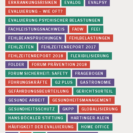
ERKRANKUNGSRISIKEN
EVALOG
EVALPSY
EVALUIERUNG – WIE OFT?
EVALUIERUNG PSYCHISCHER BELASTUNGEN
FACHLEISTUNGSNACHWEIS
FAOW
FEEI
FEHLBEANSPRUCHUNGEN
FEHLBELASTUNGEN
FEHLZEITEN
FEHLZEITENREPORT 2017
FEHLZEITENREPORT 2018
FLEXIBILISIERUNG
FOLDER
FORUM PRÄVENTION 2018
FORUM SICHERHEIT: SAFETY
FRAGEBOGEN
FÜHRUNGSKRÄFTE
G2 PLUS
GASTRONOMIE
GEFÄHRDUNGSBEURTEILUNG
GERICHTSURTEIL
GESUNDE ARBEIT
GESUNDHEITSMANAGEMENT
GESUNDHEITSSCHUTZ
GKPP
GLOBALISIERUNG
HANS BÖCKLER STIFTUNG
HARTINGER-KLEIN
HÄUFIGKEIT DER EVALUIERUNG
HOME OFFICE