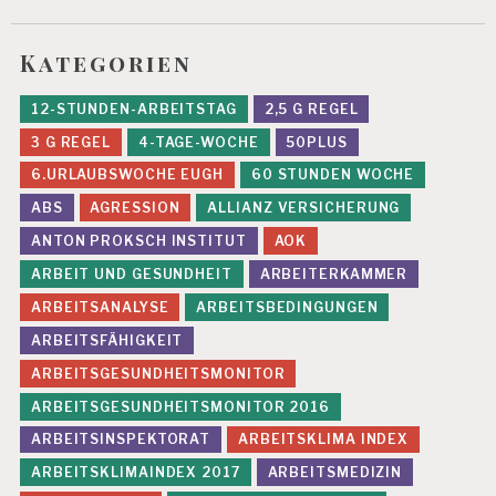
U
N
Kategorien
C
A
T
12-STUNDEN-ARBEITSTAG
2,5 G REGEL
E
3 G REGEL
4-TAGE-WOCHE
50PLUS
G
O
6.URLAUBSWOCHE EUGH
60 STUNDEN WOCHE
R
ABS
AGRESSION
ALLIANZ VERSICHERUNG
I
Z
ANTON PROKSCH INSTITUT
AOK
E
D
ARBEIT UND GESUNDHEIT
ARBEITERKAMMER
ARBEITSANALYSE
ARBEITSBEDINGUNGEN
ARBEITSFÄHIGKEIT
ARBEITSGESUNDHEITSMONITOR
ARBEITSGESUNDHEITSMONITOR 2016
ARBEITSINSPEKTORAT
ARBEITSKLIMA INDEX
ARBEITSKLIMAINDEX 2017
ARBEITSMEDIZIN