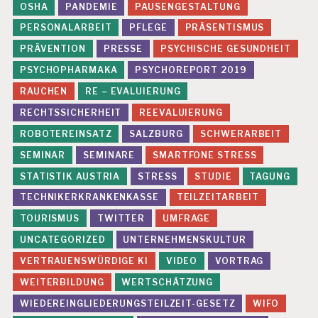
OSHA
PANDEMIE
PAUSENGESTALTUNG
PERSONALARBEIT
PFLEGE
PRÄSENTISMUS
PRÄVENTION
PRESSE
PSYCHISCHE GESUNDHEIT
PSYCHOPHARMAKA
PSYCHOREPORT 2019
RAUCHEN
RE – EVALUIERUNG
RECHTSSICHERHEIT
REEVALUIERUNG
ROBOTEREINSATZ
SALZBURG
SCHWERARBEIT
SEMINAR
SEMINARE
SMARTFONE STRESS
STATISTIK AUSTRIA
STRESS
STUDIE
TAGUNG
TECHNIKERKRANKENKASSE
TEILZEITARBEIT
TOURISMUS
TWITTER
UMFRAGE
UNCATEGORIZED
UNTERNEHMENSKULTUR
VERTRAUENSWÜRDIGE KI
VIDEO
VORTRAG
WEITERBILDUNG
WERTSCHÄTZUNG
WIEDEREINGLIEDERUNGSTEILZEIT-GESETZ
WIFO