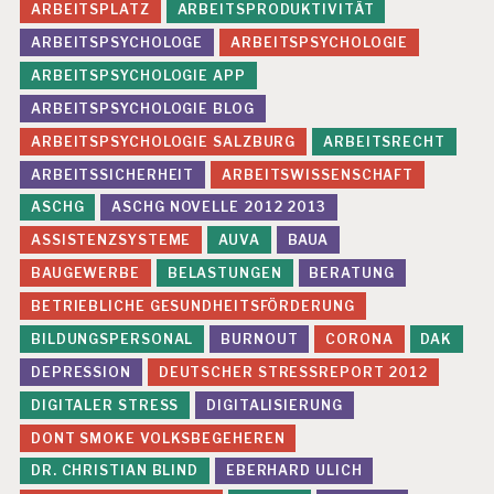
ARBEITSPLATZ
ARBEITSPRODUKTIVITÄT
ARBEITSPSYCHOLOGE
ARBEITSPSYCHOLOGIE
ARBEITSPSYCHOLOGIE APP
ARBEITSPSYCHOLOGIE BLOG
ARBEITSPSYCHOLOGIE SALZBURG
ARBEITSRECHT
ARBEITSSICHERHEIT
ARBEITSWISSENSCHAFT
ASCHG
ASCHG NOVELLE 2012 2013
ASSISTENZSYSTEME
AUVA
BAUA
BAUGEWERBE
BELASTUNGEN
BERATUNG
BETRIEBLICHE GESUNDHEITSFÖRDERUNG
BILDUNGSPERSONAL
BURNOUT
CORONA
DAK
DEPRESSION
DEUTSCHER STRESSREPORT 2012
DIGITALER STRESS
DIGITALISIERUNG
DONT SMOKE VOLKSBEGEHEREN
DR. CHRISTIAN BLIND
EBERHARD ULICH