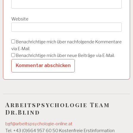
N
A
Website
R
B
E
I
Benachrichtige mich über nachfolgende Kommentare
T
via E-Mail.
S
F
Benachrichtige mich über neue Beiträge via E-Mail.
Ä
H
I
G
K
E
I
T
Arbeitspsychologie Team
A
Dr.Blind
R
B
bgf@arbeitspsychologie-online.at
E
Tel. +43 (0)664 957 60 50 Kostenfreie Erstinformation
I