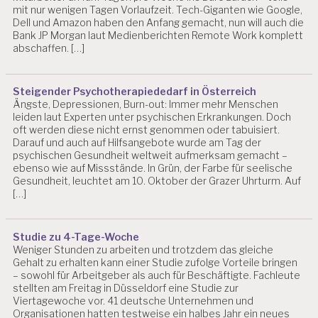
mit nur wenigen Tagen Vorlaufzeit. Tech-Giganten wie Google,
I
Dell und Amazon haben den Anfang gemacht, nun will auch die
L
Bank JP Morgan laut Medienberichten Remote Work komplett
I
abschaffen. […]
S
I
E
Steigender Psychotherapiededarf in Österreich
R
Ängste, Depressionen, Burn-out: Immer mehr Menschen
U
leiden laut Experten unter psychischen Erkrankungen. Doch
N
oft werden diese nicht ernst genommen oder tabuisiert.
G
Darauf und auch auf Hilfsangebote wurde am Tag der
psychischen Gesundheit weltweit aufmerksam gemacht –
M
ebenso wie auf Missstände. In Grün, der Farbe für seelische
A
Gesundheit, leuchtet am 10. Oktober der Grazer Uhrturm. Auf
N
[…]
A
G
E
Studie zu 4-Tage-Woche
R
Weniger Stunden zu arbeiten und trotzdem das gleiche
S
Gehalt zu erhalten kann einer Studie zufolge Vorteile bringen
T
– sowohl für Arbeitgeber als auch für Beschäftigte. Fachleute
R
stellten am Freitag in Düsseldorf eine Studie zur
E
Viertagewoche vor. 41 deutsche Unternehmen und
S
Organisationen hatten testweise ein halbes Jahr ein neues
S