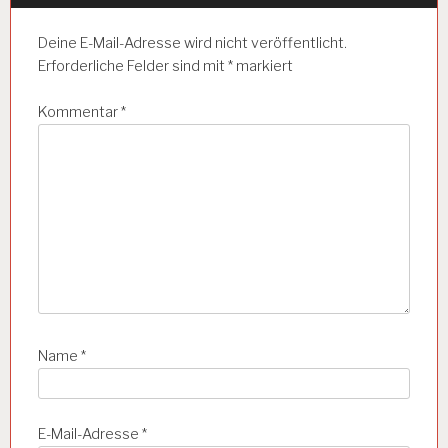
v
N
A
i
Deine E-Mail-Adresse wird nicht veröffentlicht.
L
Erforderliche Felder sind mit
*
markiert
g
Y
S
a
E
Kommentar
*
t
A
R
i
B
E
o
I
n
T
S
B
E
D
I
N
Name
*
G
U
N
G
E-Mail-Adresse
*
E