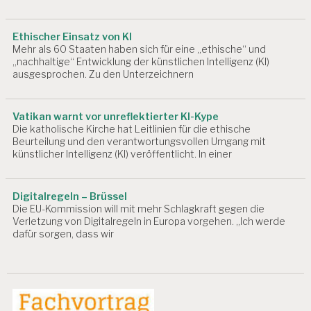
6
A
Ethischer Einsatz von KI
R
Mehr als 60 Staaten haben sich für eine „ethische“ und
B
„nachhaltige“ Entwicklung der künstlichen Intelligenz (KI)
E
ausgesprochen. Zu den Unterzeichnern
I
T
S
Vatikan warnt vor unreflektierter KI-Kype
P
Die katholische Kirche hat Leitlinien für die ethische
S
Beurteilung und den verantwortungsvollen Umgang mit
Y
künstlicher Intelligenz (KI) veröffentlicht. In einer
C
H
O
Digitalregeln – Brüssel
L
Die EU-Kommission will mit mehr Schlagkraft gegen die
O
Verletzung von Digitalregeln in Europa vorgehen. „Ich werde
G
dafür sorgen, dass wir
E
A
R
B
E