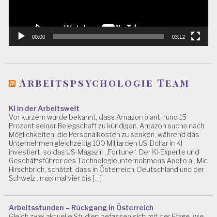
Y
C
H
O
00:00
03:12
L
O
G
I
E
Arbeitspsychologie Team
B
L
O
KI in der Arbeitswelt
G
Vor kurzem wurde bekannt, dass Amazon plant, rund 15
Prozent seiner Belegschaft zu kündigen. Amazon suche nach
B
Möglichkeiten, die Personalkosten zu senken, während das
E
Unternehmen gleichzeitig 100 Milliarden US-Dollar in KI
L
investiert, so das US-Magazin „Fortune“. Der KI-Experte und
A
Geschäftsführer des Technologieunternehmens Apollo.ai, Mic
S
Hirschbrich, schätzt, dass in Österreich, Deutschland und der
Schweiz „maximal vier bis […]
T
U
N
G
Arbeitsstunden – Rückgang in Österreich
E
Gleich zwei aktuelle Studien befassen sich mit der Frage, wie