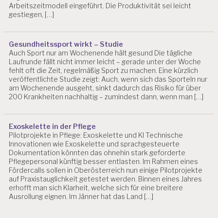
Arbeitszeitmodell eingeführt. Die Produktivität sei leicht
gestiegen, […]
M
A
SS
Gesundheitssport wirkt – Studie
N
Auch Sport nur am Wochenende hält gesund Die tägliche
A
Laufrunde fällt nicht immer leicht – gerade unter der Woche
H
fehlt oft die Zeit, regelmäßig Sport zu machen. Eine kürzlich
M
veröffentlichte Studie zeigt: Auch, wenn sich das Sporteln nur
E
am Wochenende ausgeht, sinkt dadurch das Risiko für über
N
200 Krankheiten nachhaltig – zumindest dann, wenn man […]
P
E
Exoskelette in der Pflege
R
Pilotprojekte in Pflege: Exoskelette und KI Technische
Innovationen wie Exoskelette und sprachgesteuerte
S
Dokumentation könnten das ohnehin stark geforderte
O
Pflegepersonal künftig besser entlasten. Im Rahmen eines
N
Fördercalls sollen in Oberösterreich nun einige Pilotprojekte
A
auf Praxistauglichkeit getestet werden. Binnen eines Jahres
L
erhofft man sich Klarheit, welche sich für eine breitere
A
Ausrollung eignen. Im Jänner hat das Land […]
R
B
E