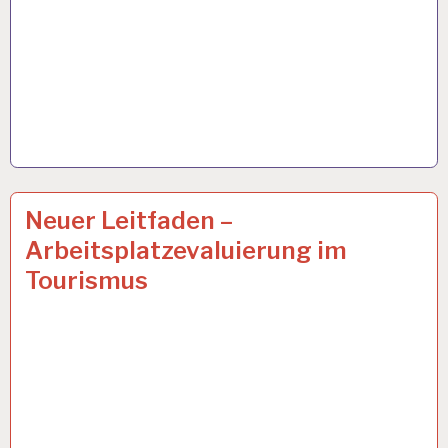
ARBEIT
8 OKT. 2019
Neuer Leitfaden –
UND
Arbeitsplatzevaluierung im
GESUNDHEIT…
Tourismus