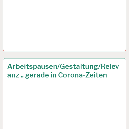
12-
28 AUG. 2020
Arbeitspausen/Gestaltung/Relev
STUNDEN-
anz .. gerade in Corona-Zeiten
ARBEITSTAG…