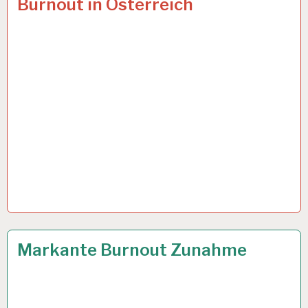
Burnout in Österreich
STUNDEN-
ARBEITSTAG…
12-
13 MÄRZ 2024
Markante Burnout Zunahme
STUNDEN-
ARBEITSTAG…