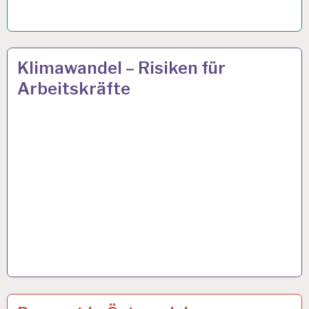
50PLUS…
25 APR. 2024
Klimawandel – Risiken für
Arbeitskräfte
12-
14 APR. 2024