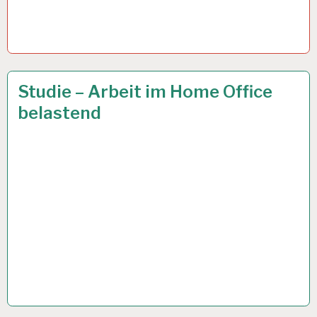
AOK…
25 SEP. 2019
Studie – Arbeit im Home Office
belastend