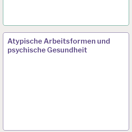
ARBEIT
27 JAN. 2020
Atypische Arbeitsformen und
UND
psychische Gesundheit
GESUNDHEIT…