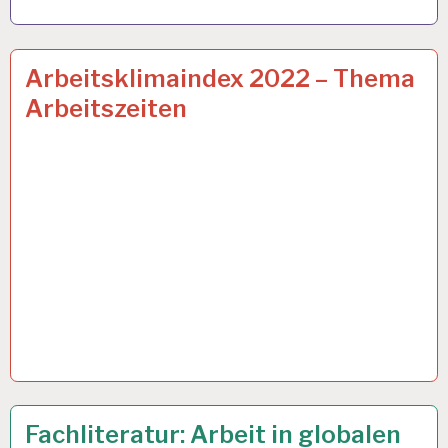
50PLUS…
24 JUNI 2022
Arbeitsklimaindex 2022 – Thema
Arbeitszeiten
ARBEIT
12 MAI 2022
Fachliteratur: Arbeit in globalen
UND