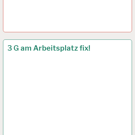
50PLUS…
19 OKT. 2021
3 G am Arbeitsplatz fix!