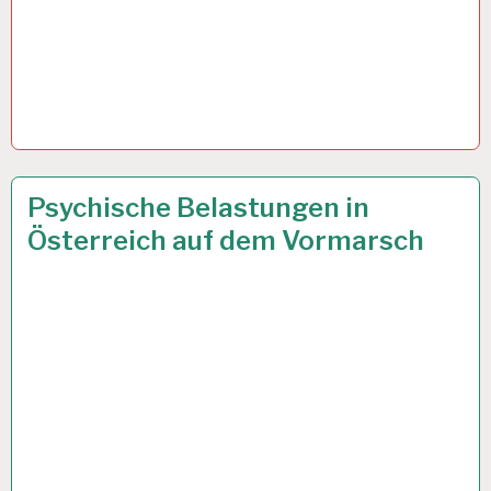
6.URLAUBSWOCHE
7 AUG. 2024
Psychische Belastungen in
EUGH…
Österreich auf dem Vormarsch