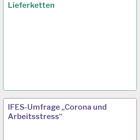
Lieferketten
GESUNDHEIT…
3
23 NOV. 2021
IFES-Umfrage „Corona und
G
Arbeitsstress“
REGEL…