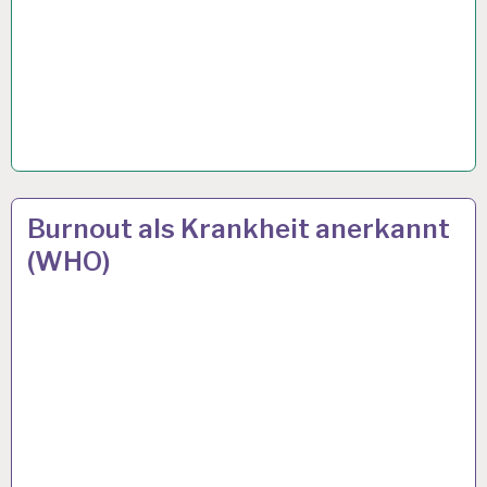
12-
27 MAI 2019
Burnout als Krankheit anerkannt
STUNDEN-
(WHO)
ARBEITSTAG…