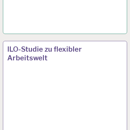
4-
9 JAN. 2023
ILO-Studie zu flexibler
TAGE-
Arbeitswelt
WOCHE…