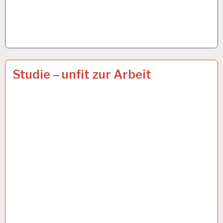
50PLUS…
19 APR. 2021
Studie – unfit zur Arbeit