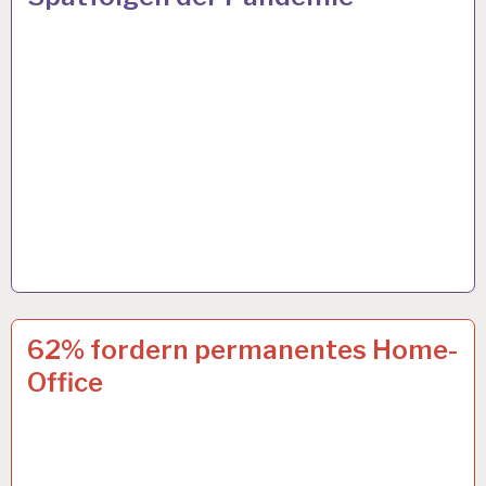
4-
17 SEP. 2020
62% fordern permanentes Home-
TAGE-
Office
WOCHE…