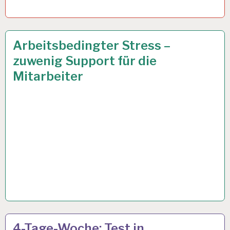
12-
8 JAN. 2024
Arbeitsbedingter Stress –
STUNDEN-
zuwenig Support für die
ARBEITSTAG…
Mitarbeiter
4-
22 SEP. 2023
4-Tage-Woche: Test in