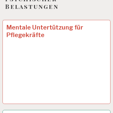
Belastungen
12-
17 FEB. 2025
Mentale Untertützung für
STUNDEN-
Pflegekräfte
ARBEITSTAG…