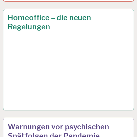
ARBEIT
6 APR. 2021
Homeoffice – die neuen
UND
Regelungen
GESUNDHEIT…
ARBEIT
6 APR. 2021
Warnungen vor psychischen
UND
Spätfolgen der Pandemie
GESUNDHEIT…