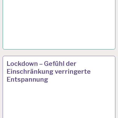
ARBEIT
25 JUNI 2021
Lockdown – Gefühl der
UND
Einschränkung verringerte
GESUNDHEIT…
Entspannung