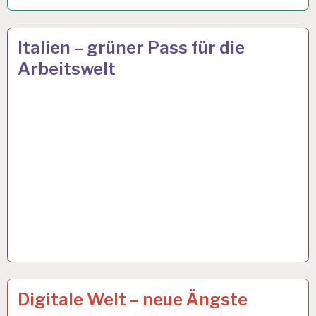
50PLUS…
15 OKT. 2021
Italien – grüner Pass für die
Arbeitswelt
ARBEIT
6 OKT. 2021
Digitale Welt – neue Ängste
UND