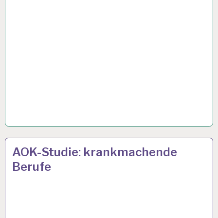
50PLUS…
23 OKT. 2019
AOK-Studie: krankmachende
Berufe