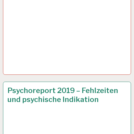
12-
26 JULI 2019
Psychoreport 2019 – Fehlzeiten
STUNDEN-
und psychische Indikation
ARBEITSTAG…