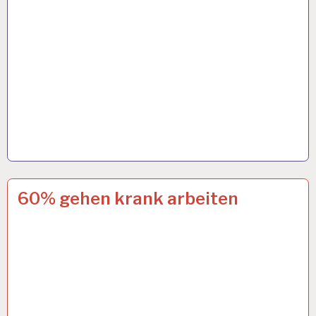
12-
4 OKT. 2024
60% gehen krank arbeiten
STUNDEN-
ARBEITSTAG…