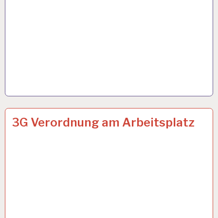
ARBEIT
26 OKT. 2021
3G Verordnung am Arbeitsplatz
UND
GESUNDHEIT…