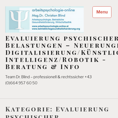
Skip
to
Menu
content
Evaluierung psychische
Belastungen – Neuerung
Digitalisierung/Künstli
Intelligenz/Robotik -
Beratung & Info
Team Dr. Blind – professionell & rechtssicher +43
(0)664 957 60 50
Kategorie:
Evaluierung
psychischer