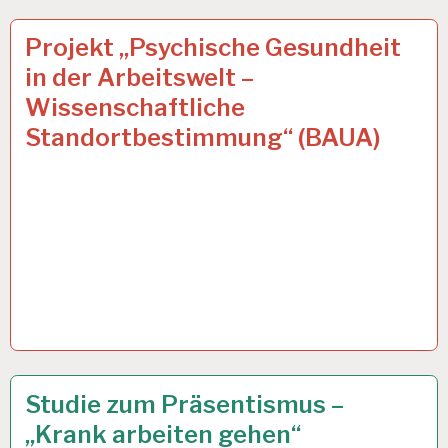
ARBEITSANALYSE…
12 DEZ. 2019
Projekt „Psychische Gesundheit
in der Arbeitswelt –
Wissenschaftliche
Standortbestimmung“ (BAUA)
12-
28 OKT. 2019
Studie zum Präsentismus –
STUNDEN-
„Krank arbeiten gehen“
ARBEITSTAG…