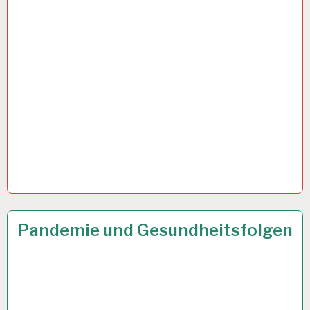
GESUNDHEIT…
50PLUS…
23 SEP. 2021
Pandemie und Gesundheitsfolgen