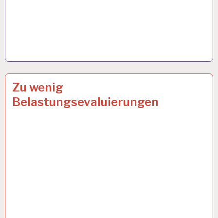
50PLUS…
18 JAN. 2024
Zu wenig
Belastungsevaluierungen