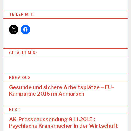
Categories:
TEILEN MIT:
A
R
B
EI
T
S
GEFÄLLT MIR:
F
Ä
H
I
B
G
PREVIOUS
K
e
Gesunde und sichere Arbeitsplätze – EU-
EI
T
Kampagne 2016 im Anmarsch
i
A
t
R
NEXT
r
B
AK-Presseaussendung 9.11.2015 :
EI
a
T
Psychische Krankmacher in der Wirtschaft
SI