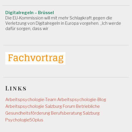
S
C
Digitalregeln – Brüssel
H
Die EU-Kommission will mit mehr Schlagkraft gegen die
A
Verletzung von Digitalregeln in Europa vorgehen. „Ich werde
F
dafür sorgen, dass wir
T
B
U
R
N
O
U
T
D
Links
A
K
Arbeitspsychologie-Team
Arbeitspsychologie-Blog
D
Arbeitspsychologie Salzburg
Forum Betriebliche
R.
Gesundheitsförderung
Berufsberatung Salzburg
C
Psychologie50plus
H
R