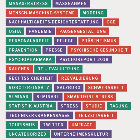
MANAGERSTRESS
MASSNAHMEN
MENSCH-MASCHINE-SYSTEME
MOBBING
NACHHALTIGKEITS-BERICHTERTATTUNG
ÖGB
OSHA
PANDEMIE
PAUSENGESTALTUNG
PERSONALARBEIT
PFLEGE
PRÄSENTISMUS
PRÄVENTION
PRESSE
PSYCHISCHE GESUNDHEIT
PSYCHOPHARMAKA
PSYCHOREPORT 2019
RAUCHEN
RE – EVALUIERUNG
RECHTSSICHERHEIT
REEVALUIERUNG
ROBOTEREINSATZ
SALZBURG
SCHWERARBEIT
SEMINAR
SEMINARE
SMARTFONE STRESS
STATISTIK AUSTRIA
STRESS
STUDIE
TAGUNG
TECHNIKERKRANKENKASSE
TEILZEITARBEIT
TOURISMUS
TWITTER
UMFRAGE
UNCATEGORIZED
UNTERNEHMENSKULTUR