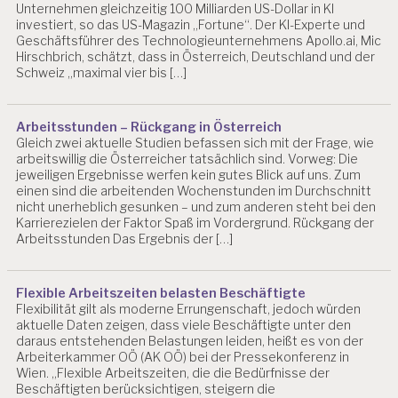
H
Unternehmen gleichzeitig 100 Milliarden US-Dollar in KI
IS
investiert, so das US-Magazin „Fortune“. Der KI-Experte und
C
Geschäftsführer des Technologieunternehmens Apollo.ai, Mic
H
Hirschbrich, schätzt, dass in Österreich, Deutschland und der
Schweiz „maximal vier bis […]
E
R
B
E
Arbeitsstunden – Rückgang in Österreich
L
Gleich zwei aktuelle Studien befassen sich mit der Frage, wie
A
arbeitswillig die Österreicher tatsächlich sind. Vorweg: Die
S
jeweiligen Ergebnisse werfen kein gutes Blick auf uns. Zum
einen sind die arbeitenden Wochenstunden im Durchschnitt
T
nicht unerheblich gesunken – und zum anderen steht bei den
U
Karrierezielen der Faktor Spaß im Vordergrund. Rückgang der
N
Arbeitsstunden Das Ergebnis der […]
G
E
N
Flexible Arbeitszeiten belasten Beschäftigte
F
Flexibilität gilt als moderne Errungenschaft, jedoch würden
E
aktuelle Daten zeigen, dass viele Beschäftigte unter den
H
daraus entstehenden Belastungen leiden, heißt es von der
L
Arbeiterkammer OÖ (AK OÖ) bei der Pressekonferenz in
Wien. „Flexible Arbeitszeiten, die die Bedürfnisse der
Z
Beschäftigten berücksichtigen, steigern die
EI