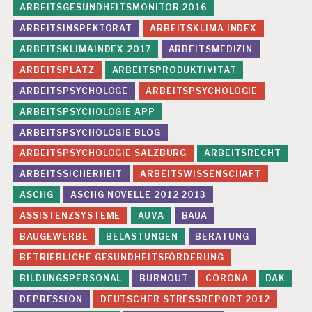
ARBEITSGESUNDHEITSMONITOR 2016
ARBEITSINSPEKTORAT
ARBEITSKLIMA INDEX
ARBEITSKLIMAINDEX 2017
ARBEITSMEDIZIN
ARBEITSPLATZ
ARBEITSPRODUKTIVITÄT
ARBEITSPSYCHOLOGE
ARBEITSPSYCHOLOGIE
ARBEITSPSYCHOLOGIE APP
ARBEITSPSYCHOLOGIE BLOG
ARBEITSPSYCHOLOGIE SALZBURG
ARBEITSRECHT
ARBEITSSICHERHEIT
ARBEITSWISSENSCHAFT
ASCHG
ASCHG NOVELLE 2012 2013
ASSISTENZSYSTEME
AUVA
BAUA
BAUGEWERBE
BELASTUNGEN
BERATUNG
BETRIEBLICHE GESUNDHEITSFÖRDERUNG
BILDUNGSPERSONAL
BURNOUT
CORONA
DAK
DEPRESSION
DEUTSCHER STRESSREPORT 2012