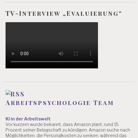
IS
T
TV-Interview „Evaluierung“
I
A
N
B
LI
N
D
E
V
A
L
U
IE
R
U
Arbeitspsychologie Team
N
G
P
KI in der Arbeitswelt
S
Vor kurzem wurde bekannt, dass Amazon plant, rund 15
Y
Prozent seiner Belegschaft zu kündigen. Amazon suche nach
C
Möglichkeiten, die Personalkosten zu senken, während das