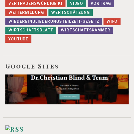
VERTRAUENSWÜRDIGE KI
VIDEO
VORTRAG
WEITERBILDUNG
WERTSCHÄTZUNG
WIEDEREINGLIEDERUNGSTEILZEIT-GESETZ
WIFO
WIRTSCHAFTSBLATT
WIRTSCHAFTSKAMMER
YOUTUBE
Google Sites