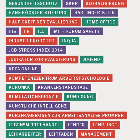
GESUNDHEITSSCHUTZ
GKPP
GLOBALISIERUNG
HANS BÖCKLER STIFTUNG
HARTINGER-KLEIN
HÄUFIGKEIT DER EVALUIERUNG
HOME OFFICE
IHS
IIR
ILO
IMH – FORUM SAFETY
INDUSTRIEROBOTER
INQUA
JOB STRESS INDEX 2014
JUDIKATUR ZUR EVALUIERUNG
JUGEND
KFZA ONLINE
KOMPETENZZENTRUM ARBEITSPSYCHOLOGIE
KORUNKA
KRANKENSTANDSTAGE
KUMULATIONSPRINZIP
KÜNDIGUNG
KÜNSTLICHE INTELLIGENZ
KURZFRAGEBOGEN ZUR ARBEITSANALYSE PRÜMPER
LEBENSMITTELHANDEL
LEHRER
LEHRLINGE
LEIHARBEITER
LEITFADEN
MANAGEMENT