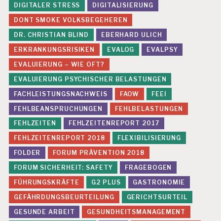
DIGITALER STRESS
DIGITALISIERUNG
DONT SMOKE VOLKSBEGEHEREN
DR. CHRISTIAN BLIND
EBERHARD ULICH
ERKRANKUNGSRISIKEN
EVALOG
EVALPSY
EVALUIERUNG – WIE OFT?
EVALUIERUNG PSYCHISCHER BELASTUNGEN
FACHLEISTUNGSNACHWEIS
FAOW
FEEI
FEHLBEANSPRUCHUNGEN
FEHLBELASTUNGEN
FEHLZEITEN
FEHLZEITENREPORT 2017
FEHLZEITENREPORT 2018
FLEXIBILISIERUNG
FOLDER
FORUM PRÄVENTION 2018
FORUM SICHERHEIT: SAFETY
FRAGEBOGEN
FÜHRUNGSKRÄFTE
G2 PLUS
GASTRONOMIE
GEFÄHRDUNGSBEURTEILUNG
GERICHTSURTEIL
GESUNDE ARBEIT
GESUNDHEITSMANAGEMENT