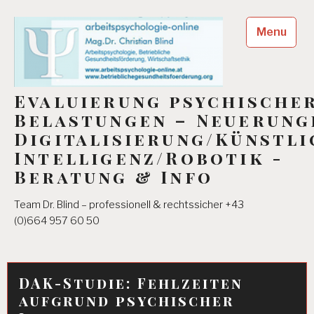
Skip
to
Menu
content
Evaluierung psychische
Belastungen – Neuerung
Digitalisierung/Künstli
Intelligenz/Robotik -
Beratung & Info
Team Dr. Blind – professionell & rechtssicher +43
(0)664 957 60 50
DAK-Studie: Fehlzeiten
aufgrund psychischer