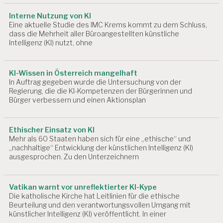
L
O
Interne Nutzung von KI
G
Eine aktuelle Studie des IMC Krems kommt zu dem Schluss,
IE
dass die Mehrheit aller Büroangestellten künstliche
S
Intelligenz (KI) nutzt, ohne
A
L
Z
KI-Wissen in Österreich mangelhaft
B
In Auftrag gegeben wurde die Untersuchung von der
U
Regierung, die die KI-Kompetenzen der Bürgerinnen und
R
Bürger verbessern und einen Aktionsplan
G
A
Ethischer Einsatz von KI
R
Mehr als 60 Staaten haben sich für eine „ethische“ und
B
„nachhaltige“ Entwicklung der künstlichen Intelligenz (KI)
EI
ausgesprochen. Zu den Unterzeichnern
T
S
W
Vatikan warnt vor unreflektierter KI-Kype
IS
Die katholische Kirche hat Leitlinien für die ethische
S
Beurteilung und den verantwortungsvollen Umgang mit
E
künstlicher Intelligenz (KI) veröffentlicht. In einer
N