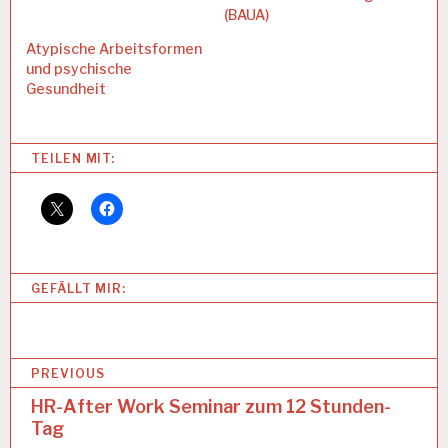
(BAUA)
Atypische Arbeitsformen
und psychische
Gesundheit
Categories:
TEILEN MIT:
A
R
B
EI
T
U
GEFÄLLT MIR:
N
D
G
E
B
S
PREVIOUS
U
e
HR-After Work Seminar zum 12 Stunden-
N
D
Tag
i
H