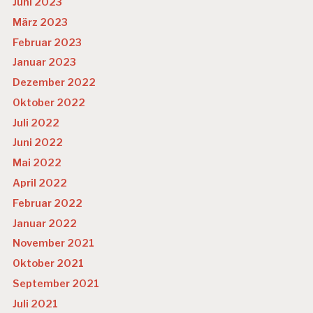
Juni 2023
R
März 2023
S
T
Februar 2023
R
Januar 2023
E
S
Dezember 2022
S
Oktober 2022
P
Juli 2022
E
R
Juni 2022
S
Mai 2022
O
N
April 2022
A
Februar 2022
L
A
Januar 2022
R
November 2021
B
EI
Oktober 2021
T
September 2021
P
Juli 2021
R