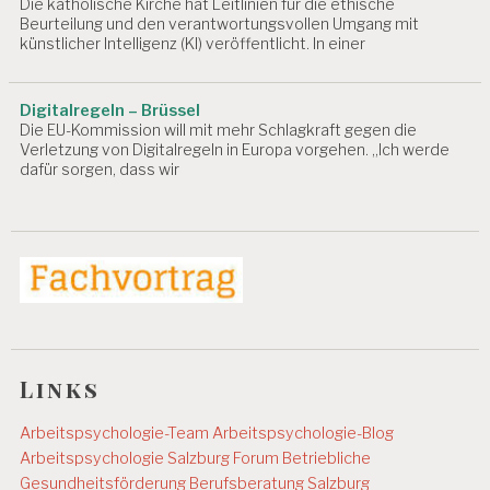
Die katholische Kirche hat Leitlinien für die ethische
T
Beurteilung und den verantwortungsvollen Umgang mit
künstlicher Intelligenz (KI) veröffentlicht. In einer
A
R
B
Digitalregeln – Brüssel
EI
Die EU-Kommission will mit mehr Schlagkraft gegen die
T
Verletzung von Digitalregeln in Europa vorgehen. „Ich werde
SI
dafür sorgen, dass wir
N
S
P
E
K
T
O
R
A
T
Links
A
R
Arbeitspsychologie-Team
Arbeitspsychologie-Blog
B
Arbeitspsychologie Salzburg
Forum Betriebliche
EI
Gesundheitsförderung
Berufsberatung Salzburg
T