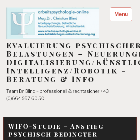
Skip
to
Menu
content
Evaluierung psychische
Belastungen – Neuerung
Digitalisierung/Künstli
Intelligenz/Robotik -
Beratung & Info
Team Dr. Blind – professionell & rechtssicher +43
(0)664 957 60 50
WIFO-Studie – Anstieg
psychisch bedingter