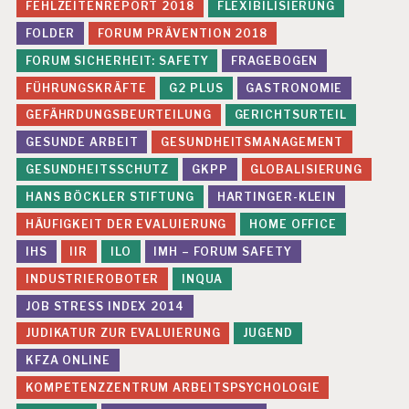
FEHLZEITENREPORT 2018
FLEXIBILISIERUNG
IS
T
FOLDER
FORUM PRÄVENTION 2018
I
FORUM SICHERHEIT: SAFETY
FRAGEBOGEN
A
N
FÜHRUNGSKRÄFTE
G2 PLUS
GASTRONOMIE
B
GEFÄHRDUNGSBEURTEILUNG
GERICHTSURTEIL
LI
N
GESUNDE ARBEIT
GESUNDHEITSMANAGEMENT
D
GESUNDHEITSSCHUTZ
GKPP
GLOBALISIERUNG
E
HANS BÖCKLER STIFTUNG
HARTINGER-KLEIN
R
K
HÄUFIGKEIT DER EVALUIERUNG
HOME OFFICE
R
IHS
IIR
ILO
IMH – FORUM SAFETY
A
N
INDUSTRIEROBOTER
INQUA
K
U
JOB STRESS INDEX 2014
N
JUDIKATUR ZUR EVALUIERUNG
JUGEND
G
S
KFZA ONLINE
R
KOMPETENZZENTRUM ARBEITSPSYCHOLOGIE
IS
I