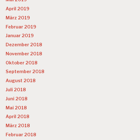
E
April 2019
G
E
März 2019
S
Februar 2019
U
N
Januar 2019
D
Dezember 2018
H
EI
November 2018
T
Oktober 2018
S
September 2018
T
R
August 2018
E
Juli 2018
S
S
Juni 2018
Mai 2018
S
T
April 2018
U
März 2018
D
IE
Februar 2018