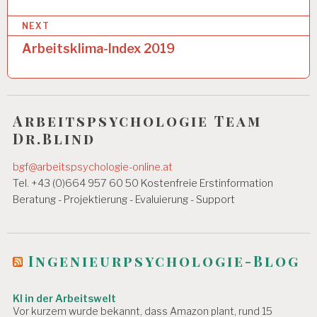
t
EI
T
NEXT
r
Arbeitsklima-Index 2019
A
a
R
B
g
EI
T
s
S
Arbeitspsychologie Team
n
A
Dr.Blind
N
a
A
bgf@arbeitspsychologie-online.at
L
v
Tel. +43 (0)664 957 60 50 Kostenfreie Erstinformation
Y
S
i
Beratung - Projektierung - Evaluierung - Support
E
g
A
a
R
Ingenieurpsychologie-Blog
B
t
EI
T
i
KI in der Arbeitswelt
S
Vor kurzem wurde bekannt, dass Amazon plant, rund 15
B