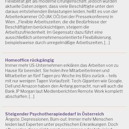
Flexibilität gilt als moderne Errungenschaft, jedoch würden
EI
aktuelle Daten zeigen, dass viele Beschäftigte unter den
T
daraus entstehenden Belastungen leiden, heißt es von der
S
Arbeiterkammer OÖ (AK OÖ) bei der Pressekonferenz in
P
Wien. „Flexible Arbeitszeiten, die die Bedürfnisse der
S
Beschäftigten berücksichtigen, steigern die
Y
Arbeitszufriedenheit. Im Gegensatz dazu führt eine
C
ausschließlich unternehmensorientierte Flexibilisierung,
H
beispielsweise durch unregelmäßige Arbeitszeiten, […]
O
L
O
Homeoffice rückgängig
G
Immer mehr US-Unternehmen erklären das Arbeiten von zu
IE
Hause für beendet. Sie holen ihre Mitarbeiterinnen und
Mitarbeiter an fünf Tagen pro Woche ins Büro zurück – teils
A
mit nur wenigen Tagen Vorlaufzeit. Tech-Giganten wie Google,
R
Dell und Amazon haben den Anfang gemacht, nun will auch die
B
Bank JP Morgan laut Medienberichten Remote Work komplett
EI
abschaffen. […]
T
S
P
Steigender Psychotherapiededarf in Österreich
S
Ängste, Depressionen, Burn-out: Immer mehr Menschen
Y
leiden laut Experten unter psychischen Erkrankungen. Doch
C