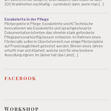
E
200 Krankheiten nachhaltig – zumindest dann, wenn man […]
R
H
EI
Exoskelette in der Pflege
T
Pilotprojekte in Pflege: Exoskelette und KI Technische
Innovationen wie Exoskelette und sprachgesteuerte
B
Dokumentation könnten das ohnehin stark geforderte
E
Pflegepersonal künftig besser entlasten. Im Rahmen eines
L
Fördercalls sollen in Oberösterreich nun einige Pilotprojekte
A
auf Praxistauglichkeit getestet werden. Binnen eines Jahres
S
erhofft man sich Klarheit, welche sich für eine breitere
T
Ausrollung eignen. Im Jänner hat das Land […]
U
N
G
E
facebook
N
B
E
R
A
T
Workshop
U