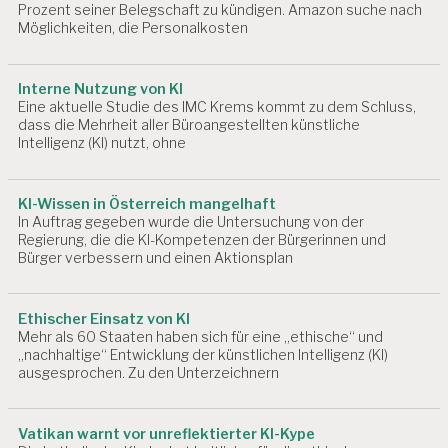
o
Prozent seiner Belegschaft zu kündigen. Amazon suche nach
E
Möglichkeiten, die Personalkosten
n
D
I
N
Interne Nutzung von KI
G
Eine aktuelle Studie des IMC Krems kommt zu dem Schluss,
U
dass die Mehrheit aller Büroangestellten künstliche
N
Intelligenz (KI) nutzt, ohne
G
E
N
KI-Wissen in Österreich mangelhaft
A
In Auftrag gegeben wurde die Untersuchung von der
R
Regierung, die die KI-Kompetenzen der Bürgerinnen und
Bürger verbessern und einen Aktionsplan
B
EI
T
S
Ethischer Einsatz von KI
F
Mehr als 60 Staaten haben sich für eine „ethische“ und
Ä
„nachhaltige“ Entwicklung der künstlichen Intelligenz (KI)
H
ausgesprochen. Zu den Unterzeichnern
I
G
K
Vatikan warnt vor unreflektierter KI-Kype
EI