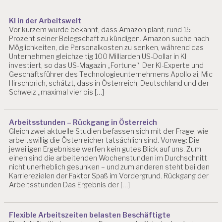
T
Ä
KI in der Arbeitswelt
T
Vor kurzem wurde bekannt, dass Amazon plant, rund 15
A
Prozent seiner Belegschaft zu kündigen. Amazon suche nach
R
Möglichkeiten, die Personalkosten zu senken, während das
Unternehmen gleichzeitig 100 Milliarden US-Dollar in KI
B
investiert, so das US-Magazin „Fortune“. Der KI-Experte und
EI
Geschäftsführer des Technologieunternehmens Apollo.ai, Mic
T
Hirschbrich, schätzt, dass in Österreich, Deutschland und der
S
Schweiz „maximal vier bis […]
P
S
Y
Arbeitsstunden – Rückgang in Österreich
C
Gleich zwei aktuelle Studien befassen sich mit der Frage, wie
H
arbeitswillig die Österreicher tatsächlich sind. Vorweg: Die
O
jeweiligen Ergebnisse werfen kein gutes Blick auf uns. Zum
L
einen sind die arbeitenden Wochenstunden im Durchschnitt
O
nicht unerheblich gesunken – und zum anderen steht bei den
G
Karrierezielen der Faktor Spaß im Vordergrund. Rückgang der
E
Arbeitsstunden Das Ergebnis der […]
A
R
B
Flexible Arbeitszeiten belasten Beschäftigte