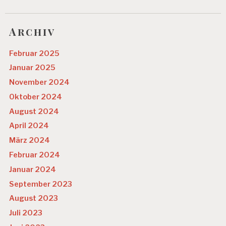
D
S
T
Archiv
A
G
Februar 2025
E
Januar 2025
M
November 2024
A
N
Oktober 2024
A
G
August 2024
E
April 2024
M
E
März 2024
N
Februar 2024
T
Januar 2024
M
September 2023
A
N
August 2023
A
Juli 2023
G
E