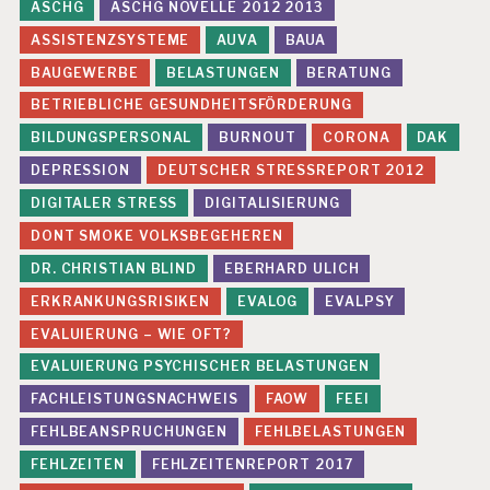
ASCHG
ASCHG NOVELLE 2012 2013
O
N
ASSISTENZSYSTEME
AUVA
BAUA
BAUGEWERBE
BELASTUNGEN
BERATUNG
D
I
BETRIEBLICHE GESUNDHEITSFÖRDERUNG
G
I
BILDUNGSPERSONAL
BURNOUT
CORONA
DAK
T
DEPRESSION
DEUTSCHER STRESSREPORT 2012
A
L
DIGITALER STRESS
DIGITALISIERUNG
E
DONT SMOKE VOLKSBEGEHEREN
R
S
DR. CHRISTIAN BLIND
EBERHARD ULICH
T
ERKRANKUNGSRISIKEN
EVALOG
EVALPSY
R
E
EVALUIERUNG – WIE OFT?
S
S
EVALUIERUNG PSYCHISCHER BELASTUNGEN
FACHLEISTUNGSNACHWEIS
FAOW
FEEI
D
R.
FEHLBEANSPRUCHUNGEN
FEHLBELASTUNGEN
C
H
FEHLZEITEN
FEHLZEITENREPORT 2017
R