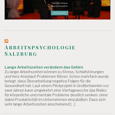
U
C
H
U
N
G
E
N
G
Arbeitspsychologie
E
Salzburg
F
Ä
H
Lange Arbeitszeiten verändern das Gehirn
R
Zu lange Arbeitszeiten können zu Stress, Schlafstörungen
D
und Herz-Kreislauf-Problemen führen. Schon mehrfach wurde
U
belegt, dass Überarbeitung negative Folgen für die
N
Gesundheit hat. Laut einem Pilotprojekt in Großbritannien vor
G
zwei Jahren kann umgekehrt eine Viertagewoche das Risiko
S
für körperliche und mentale Probleme deutlich senken, ohne
B
dabei Produktivität im Unternehmen einzubüßen. Dass sich
E
sehr lange Arbeitszeiten anscheinend […]
U
R