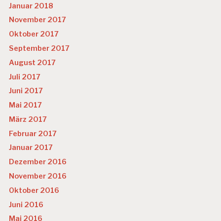
U
Januar 2018
N
November 2017
T
E
Oktober 2017
R
September 2017
N
E
August 2017
H
Juli 2017
M
E
Juni 2017
N
Mai 2017
S
K
März 2017
U
Februar 2017
L
T
Januar 2017
U
Dezember 2016
R
November 2016
W
Oktober 2016
IF
O
Juni 2016
Mai 2016