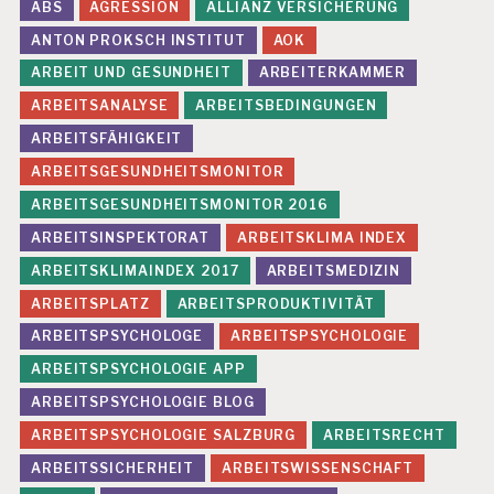
ABS
AGRESSION
ALLIANZ VERSICHERUNG
Ö
R
ANTON PROKSCH INSTITUT
AOK
D
ARBEIT UND GESUNDHEIT
ARBEITERKAMMER
E
R
ARBEITSANALYSE
ARBEITSBEDINGUNGEN
U
ARBEITSFÄHIGKEIT
N
G
ARBEITSGESUNDHEITSMONITOR
B
ARBEITSGESUNDHEITSMONITOR 2016
U
ARBEITSINSPEKTORAT
ARBEITSKLIMA INDEX
R
N
ARBEITSKLIMAINDEX 2017
ARBEITSMEDIZIN
O
ARBEITSPLATZ
ARBEITSPRODUKTIVITÄT
U
T
ARBEITSPSYCHOLOGE
ARBEITSPSYCHOLOGIE
D
ARBEITSPSYCHOLOGIE APP
E
ARBEITSPSYCHOLOGIE BLOG
P
R
ARBEITSPSYCHOLOGIE SALZBURG
ARBEITSRECHT
E
S
ARBEITSSICHERHEIT
ARBEITSWISSENSCHAFT
SI