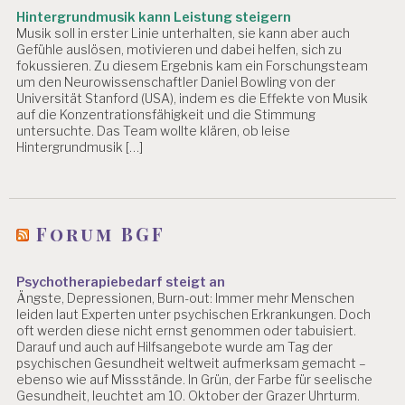
T
Hintergrundmusik kann Leistung steigern
EI
Musik soll in erster Linie unterhalten, sie kann aber auch
L
Gefühle auslösen, motivieren und dabei helfen, sich zu
U
fokussieren. Zu diesem Ergebnis kam ein Forschungsteam
N
um den Neurowissenschaftler Daniel Bowling von der
G
Universität Stanford (USA), indem es die Effekte von Musik
auf die Konzentrationsfähigkeit und die Stimmung
G
untersuchte. Das Team wollte klären, ob leise
E
Hintergrundmusik […]
S
U
N
D
Forum BGF
E
A
R
B
Psychotherapiebedarf steigt an
Ängste, Depressionen, Burn-out: Immer mehr Menschen
EI
leiden laut Experten unter psychischen Erkrankungen. Doch
T
oft werden diese nicht ernst genommen oder tabuisiert.
G
Darauf und auch auf Hilfsangebote wurde am Tag der
psychischen Gesundheit weltweit aufmerksam gemacht –
E
ebenso wie auf Missstände. In Grün, der Farbe für seelische
S
Gesundheit, leuchtet am 10. Oktober der Grazer Uhrturm.
U