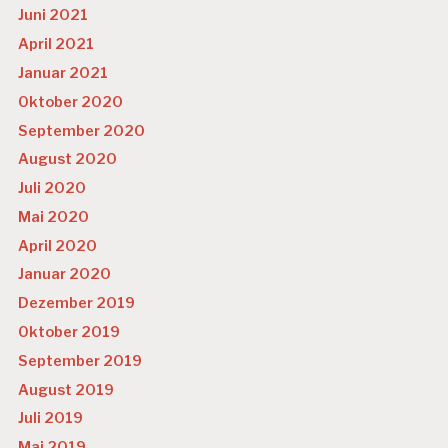
Ä
Juni 2021
V
April 2021
E
N
Januar 2021
T
Oktober 2020
I
O
September 2020
N
August 2020
P
Juli 2020
R
Mai 2020
E
S
April 2020
S
Januar 2020
E
Dezember 2019
P
S
Oktober 2019
Y
September 2019
C
H
August 2019
IS
Juli 2019
C
H
Mai 2019