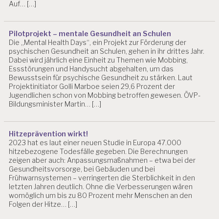
Auf… […]
N
D
H
EI
Pilotprojekt – mentale Gesundheit an Schulen
Die „Mental Health Days“, ein Projekt zur Förderung der
T
psychischen Gesundheit an Schulen, gehen in ihr drittes Jahr.
S
Dabei wird jährlich eine Einheit zu Themen wie Mobbing,
S
Essstörungen und Handysucht abgehalten, um das
C
Bewusstsein für psychische Gesundheit zu stärken. Laut
H
Projektinitiator Golli Marboe seien 29,6 Prozent der
U
Jugendlichen schon von Mobbing betroffen gewesen. ÖVP-
T
Bildungsminister Martin… […]
Z
K
R
Hitzeprävention wirkt!
2023 hat es laut einer neuen Studie in Europa 47.000
A
hitzebezogene Todesfälle gegeben. Die Berechnungen
N
zeigen aber auch: Anpassungsmaßnahmen – etwa bei der
K
Gesundheitsvorsorge, bei Gebäuden und bei
E
Frühwarnsystemen – verringerten die Sterblichkeit in den
N
letzten Jahren deutlich. Ohne die Verbesserungen wären
S
womöglich um bis zu 80 Prozent mehr Menschen an den
T
Folgen der Hitze… […]
A
N