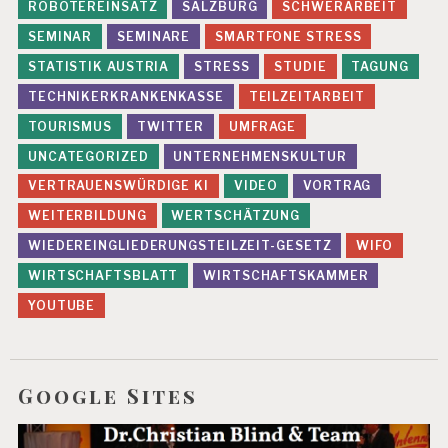
R
ROBOTEREINSATZ
SALZBURG
SCHWERARBEIT
B
SEMINAR
SEMINARE
SMARTFONE STRESS
E
L
STATISTIK AUSTRIA
STRESS
STUDIE
TAGUNG
A
TECHNIKERKRANKENKASSE
TEILZEITARBEIT
S
T
TOURISMUS
TWITTER
UMFRAGE
U
N
UNCATEGORIZED
UNTERNEHMENSKULTUR
G
VERTRAUENSWÜRDIGE KI
VIDEO
VORTRAG
E
N
WEITERBILDUNG
WERTSCHÄTZUNG
F
WIEDEREINGLIEDERUNGSTEILZEIT-GESETZ
WIFO
E
WIRTSCHAFTSBLATT
WIRTSCHAFTSKAMMER
H
L
YOUTUBE
B
E
A
N
Google Sites
S
P
R