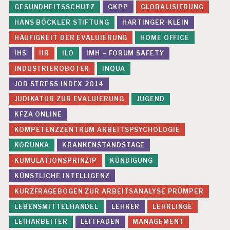
GESUNDHEITSSCHUTZ
GKPP
GLOBALISIERUNG
HANS BÖCKLER STIFTUNG
HARTINGER-KLEIN
HÄUFIGKEIT DER EVALUIERUNG
HOME OFFICE
IHS
IIR
ILO
IMH – FORUM SAFETY
INDUSTRIEROBOTER
INQUA
JOB STRESS INDEX 2014
JUDIKATUR ZUR EVALUIERUNG
JUGEND
KFZA ONLINE
KOMPETENZZENTRUM ARBEITSPSYCHOLOGIE
KORUNKA
KRANKENSTANDSTAGE
KUMULATIONSPRINZIP
KÜNDIGUNG
KÜNSTLICHE INTELLIGENZ
KURZFRAGEBOGEN ZUR ARBEITSANALYSE PRÜMPER
LEBENSMITTELHANDEL
LEHRER
LEHRLINGE
LEIHARBEITER
LEITFADEN
MANAGEMENT