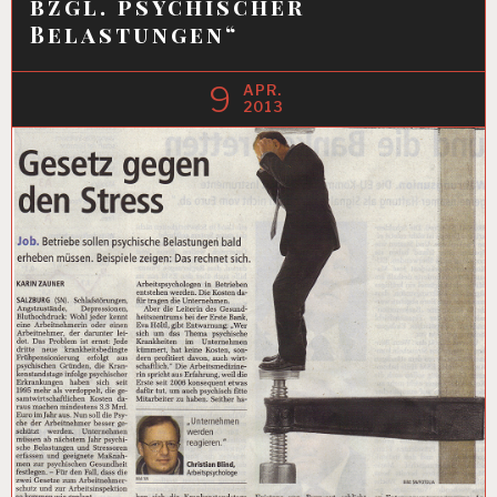
bzgl. psychischer
Belastungen“
9
APR.
2013