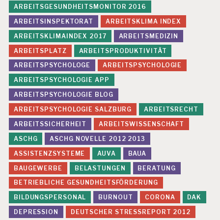
ARBEITSGESUNDHEITSMONITOR 2016
ARBEITSINSPEKTORAT
ARBEITSKLIMA INDEX
ARBEITSKLIMAINDEX 2017
ARBEITSMEDIZIN
ARBEITSPLATZ
ARBEITSPRODUKTIVITÄT
ARBEITSPSYCHOLOGE
ARBEITSPSYCHOLOGIE
ARBEITSPSYCHOLOGIE APP
ARBEITSPSYCHOLOGIE BLOG
ARBEITSPSYCHOLOGIE SALZBURG
ARBEITSRECHT
ARBEITSSICHERHEIT
ARBEITSWISSENSCHAFT
ASCHG
ASCHG NOVELLE 2012 2013
ASSISTENZSYSTEME
AUVA
BAUA
BAUGEWERBE
BELASTUNGEN
BERATUNG
BETRIEBLICHE GESUNDHEITSFÖRDERUNG
BILDUNGSPERSONAL
BURNOUT
CORONA
DAK
DEPRESSION
DEUTSCHER STRESSREPORT 2012