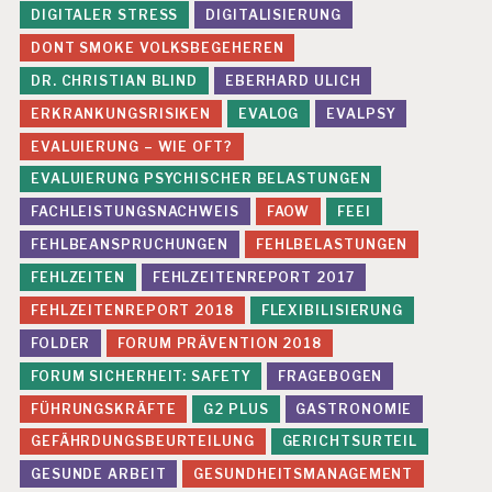
DIGITALER STRESS
DIGITALISIERUNG
DONT SMOKE VOLKSBEGEHEREN
DR. CHRISTIAN BLIND
EBERHARD ULICH
ERKRANKUNGSRISIKEN
EVALOG
EVALPSY
EVALUIERUNG – WIE OFT?
EVALUIERUNG PSYCHISCHER BELASTUNGEN
FACHLEISTUNGSNACHWEIS
FAOW
FEEI
FEHLBEANSPRUCHUNGEN
FEHLBELASTUNGEN
FEHLZEITEN
FEHLZEITENREPORT 2017
FEHLZEITENREPORT 2018
FLEXIBILISIERUNG
FOLDER
FORUM PRÄVENTION 2018
FORUM SICHERHEIT: SAFETY
FRAGEBOGEN
FÜHRUNGSKRÄFTE
G2 PLUS
GASTRONOMIE
GEFÄHRDUNGSBEURTEILUNG
GERICHTSURTEIL
GESUNDE ARBEIT
GESUNDHEITSMANAGEMENT