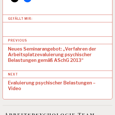
L
U
I
GEFÄLLT MIR:
E
R
U
N
B
G
PREVIOUS
P
e
Neues Seminarangebot: „Verfahren der
S
Y
Arbeitsplatzevaluierung psychischer
i
C
Belastungen gemäß ASchG 2013“
t
H
I
r
S
NEXT
C
a
Evaluierung psychischer Belastungen –
H
Video
E
g
R
s
B
E
n
L
A
Arbeitspsychologie Team