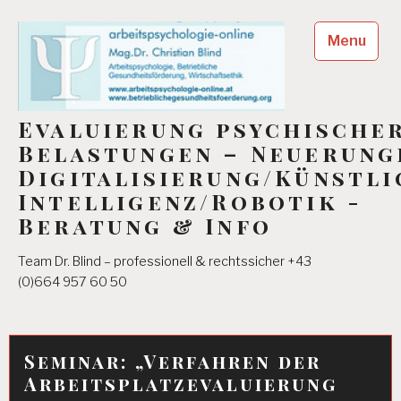
Skip
to
Menu
content
Evaluierung psychische
Belastungen – Neuerung
Digitalisierung/Künstli
Intelligenz/Robotik -
Beratung & Info
Team Dr. Blind – professionell & rechtssicher +43
(0)664 957 60 50
Seminar: „Verfahren der
Arbeitsplatzevaluierung