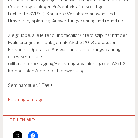
(Arbeitspsychologen,Präventivkräfte,sonstige
Fachleute,SVP`s..). Konkrete Verfahrensauswahl und
Umsetzungsplanung. Auswertungsplanung und round up.
Zielgruppe: alle leitend und fachlich/interdisziplinär mit der
Evaluierungsthematik gemäß ASchG 2013 befassten
Personen. Operative Auswahl und Umsetzungsplanung
eines Kerninhalts
(Mitarbeiterbefragung/Belastungsevaluierung) der ASchG-
kompatiblen Arbeitsplatzbewertung.
Seminardauer: 1 Tag +
Buchungsanfrage
Categories:
TEILEN MIT:
E
V
A