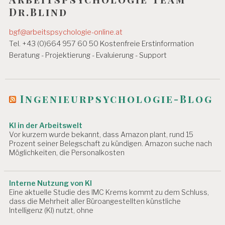
a
S
Dr.Blind
T
v
U
bgf@arbeitspsychologie-online.at
i
N
G
Tel. +43 (0)664 957 60 50 Kostenfreie Erstinformation
g
E
Beratung - Projektierung - Evaluierung - Support
N
a
t
Ingenieurpsychologie-Blog
i
o
KI in der Arbeitswelt
n
Vor kurzem wurde bekannt, dass Amazon plant, rund 15
Prozent seiner Belegschaft zu kündigen. Amazon suche nach
Möglichkeiten, die Personalkosten
Interne Nutzung von KI
Eine aktuelle Studie des IMC Krems kommt zu dem Schluss,
dass die Mehrheit aller Büroangestellten künstliche
Intelligenz (KI) nutzt, ohne