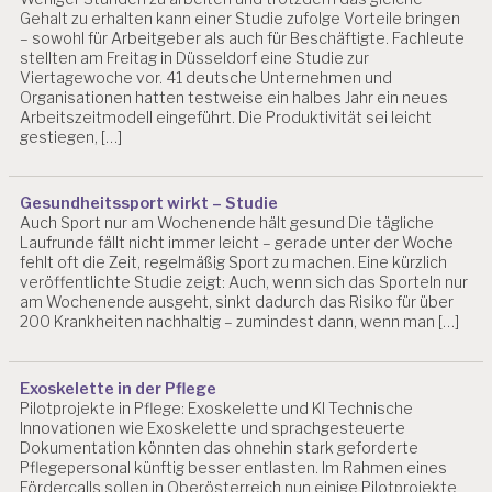
Gehalt zu erhalten kann einer Studie zufolge Vorteile bringen
– sowohl für Arbeitgeber als auch für Beschäftigte. Fachleute
stellten am Freitag in Düsseldorf eine Studie zur
Viertagewoche vor. 41 deutsche Unternehmen und
Organisationen hatten testweise ein halbes Jahr ein neues
Arbeitszeitmodell eingeführt. Die Produktivität sei leicht
gestiegen, […]
Gesundheitssport wirkt – Studie
Auch Sport nur am Wochenende hält gesund Die tägliche
Laufrunde fällt nicht immer leicht – gerade unter der Woche
fehlt oft die Zeit, regelmäßig Sport zu machen. Eine kürzlich
veröffentlichte Studie zeigt: Auch, wenn sich das Sporteln nur
am Wochenende ausgeht, sinkt dadurch das Risiko für über
200 Krankheiten nachhaltig – zumindest dann, wenn man […]
Exoskelette in der Pflege
Pilotprojekte in Pflege: Exoskelette und KI Technische
Innovationen wie Exoskelette und sprachgesteuerte
Dokumentation könnten das ohnehin stark geforderte
Pflegepersonal künftig besser entlasten. Im Rahmen eines
Fördercalls sollen in Oberösterreich nun einige Pilotprojekte