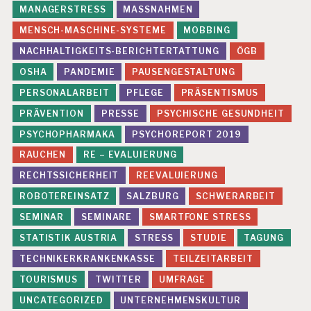
MANAGERSTRESS
MASSNAHMEN
MENSCH-MASCHINE-SYSTEME
MOBBING
NACHHALTIGKEITS-BERICHTERTATTUNG
ÖGB
OSHA
PANDEMIE
PAUSENGESTALTUNG
PERSONALARBEIT
PFLEGE
PRÄSENTISMUS
PRÄVENTION
PRESSE
PSYCHISCHE GESUNDHEIT
PSYCHOPHARMAKA
PSYCHOREPORT 2019
RAUCHEN
RE – EVALUIERUNG
RECHTSSICHERHEIT
REEVALUIERUNG
ROBOTEREINSATZ
SALZBURG
SCHWERARBEIT
SEMINAR
SEMINARE
SMARTFONE STRESS
STATISTIK AUSTRIA
STRESS
STUDIE
TAGUNG
TECHNIKERKRANKENKASSE
TEILZEITARBEIT
TOURISMUS
TWITTER
UMFRAGE
UNCATEGORIZED
UNTERNEHMENSKULTUR