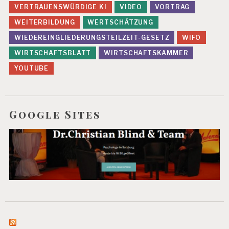
VERTRAUENSWÜRDIGE KI
VIDEO
VORTRAG
WEITERBILDUNG
WERTSCHÄTZUNG
WIEDEREINGLIEDERUNGSTEILZEIT-GESETZ
WIFO
WIRTSCHAFTSBLATT
WIRTSCHAFTSKAMMER
YOUTUBE
Google Sites