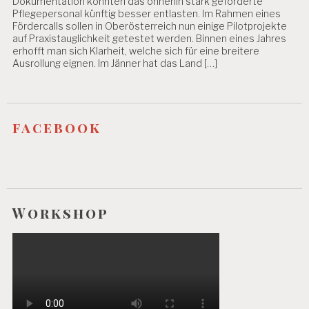
Dokumentation könnten das ohnehin stark geforderte
E
Pflegepersonal künftig besser entlasten. Im Rahmen eines
I
Fördercalls sollen in Oberösterreich nun einige Pilotprojekte
T
auf Praxistauglichkeit getestet werden. Binnen eines Jahres
F
erhofft man sich Klarheit, welche sich für eine breitere
A
Ausrollung eignen. Im Jänner hat das Land […]
D
E
N
M
facebook
A
N
A
G
E
M
Workshop
E
N
T
P
E
R
S