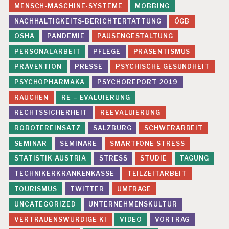
MENSCH-MASCHINE-SYSTEME
MOBBING
NACHHALTIGKEITS-BERICHTERTATTUNG
ÖGB
OSHA
PANDEMIE
PAUSENGESTALTUNG
PERSONALARBEIT
PFLEGE
PRÄSENTISMUS
PRÄVENTION
PRESSE
PSYCHISCHE GESUNDHEIT
PSYCHOPHARMAKA
PSYCHOREPORT 2019
RAUCHEN
RE – EVALUIERUNG
RECHTSSICHERHEIT
REEVALUIERUNG
ROBOTEREINSATZ
SALZBURG
SCHWERARBEIT
SEMINAR
SEMINARE
SMARTFONE STRESS
STATISTIK AUSTRIA
STRESS
STUDIE
TAGUNG
TECHNIKERKRANKENKASSE
TEILZEITARBEIT
TOURISMUS
TWITTER
UMFRAGE
UNCATEGORIZED
UNTERNEHMENSKULTUR
VERTRAUENSWÜRDIGE KI
VIDEO
VORTRAG