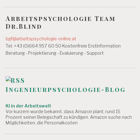
E
s
I
n
T
Arbeitspsychologie Team
S
Dr.Blind
a
I
N
v
bgf@arbeitspsychologie-online.at
S
P
i
Tel. +43 (0)664 957 60 50 Kostenfreie Erstinformation
E
Beratung - Projektierung - Evaluierung - Support
g
K
T
a
O
R
t
A
T
i
Ingenieurpsychologie-Blog
A
o
R
KI in der Arbeitswelt
n
B
Vor kurzem wurde bekannt, dass Amazon plant, rund 15
E
Prozent seiner Belegschaft zu kündigen. Amazon suche nach
I
Möglichkeiten, die Personalkosten
T
S
P