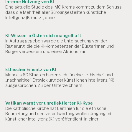
Interne Nutzung von KI
L
Eine aktuelle Studie des IMC Krems kommt zu dem Schluss,
A
dass die Mehrheit aller Büroangestellten künstliche
T
Intelligenz (KI) nutzt, ohne
Z
A
KI-Wissen in Österreich mangelhaft
R
In Auftrag gegeben wurde die Untersuchung von der
B
Regierung, die die KI-Kompetenzen der Bürgerinnen und
E
Bürger verbessern und einen Aktionsplan
I
T
S
Ethischer Einsatz von KI
P
Mehr als 60 Staaten haben sich für eine „ethische“ und
S
„nachhaltige“ Entwicklung der künstlichen Intelligenz (KI)
Y
ausgesprochen. Zu den Unterzeichnern
C
H
O
Vatikan warnt vor unreflektierter KI-Kype
L
Die katholische Kirche hat Leitlinien für die ethische
O
Beurteilung und den verantwortungsvollen Umgang mit
G
künstlicher Intelligenz (KI) veröffentlicht. In einer
I
E