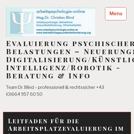
Skip
to
Menu
content
Evaluierung psychische
Belastungen – Neuerung
Digitalisierung/Künstli
Intelligenz/Robotik -
Beratung & Info
Team Dr. Blind – professionell & rechtssicher +43
(0)664 957 60 50
Leitfaden für die
Arbeitsplatzevaluierung im