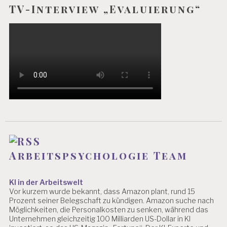
TV-Interview „Evaluierung“
E
V
A
L
U
I
E
R
U
N
G
P
S
Y
C
H
Arbeitspsychologie Team
I
S
C
KI in der Arbeitswelt
H
Vor kurzem wurde bekannt, dass Amazon plant, rund 15
E
Prozent seiner Belegschaft zu kündigen. Amazon suche nach
R
Möglichkeiten, die Personalkosten zu senken, während das
Unternehmen gleichzeitig 100 Milliarden US-Dollar in KI
B