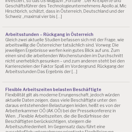
investiert, so das US-Magazin „Fortune“. Der KI-Experte und
E
Geschäftsführer des Technologieunternehmens Apollo.ai, Mic
L
Hirschbrich, schätzt, dass in Österreich, Deutschland und der
A
Schweiz „maximal vier bis […]
S
T
U
Arbeitsstunden – Rückgang in Österreich
N
Gleich zwei aktuelle Studien befassen sich mit der Frage, wie
G
arbeitswillig die Österreicher tatsächlich sind. Vorweg: Die
E
jeweiligen Ergebnisse werfen kein gutes Blick auf uns. Zum
N
einen sind die arbeitenden Wochenstunden im Durchschnitt
nicht unerheblich gesunken – und zum anderen steht bei den
G
Karrierezielen der Faktor Spaß im Vordergrund. Rückgang der
E
Arbeitsstunden Das Ergebnis der […]
F
Ä
H
R
Flexible Arbeitszeiten belasten Beschäftigte
Flexibilität gilt als moderne Errungenschaft, jedoch würden
D
aktuelle Daten zeigen, dass viele Beschäftigte unter den
U
daraus entstehenden Belastungen leiden, heißt es von der
N
Arbeiterkammer OÖ (AK OÖ) bei der Pressekonferenz in
G
Wien. „Flexible Arbeitszeiten, die die Bedürfnisse der
S
Beschäftigten berücksichtigen, steigern die
B
Arbeitszufriedenheit. Im Gegensatz dazu führt eine
E
ausschließlich unternehmensorientierte Flexibilisierung,