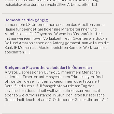
U
beispielsweise durch unregelmäßige Arbeitszeiten, […]
R
T
E
Homeoffice rückgängig
I
Immer mehr US-Unternehmen erklären das Arbeiten von zu
L
Hause für beendet. Sie holen ihre Mitarbeiterinnen und
U
Mitarbeiter an fünf Tagen pro Woche ins Büro zurück – teils
N
mit nur wenigen Tagen Vorlaufzeit. Tech-Giganten wie Google,
G
Dell und Amazon haben den Anfang gemacht, nun will auch die
Bank JP Morgan laut Medienberichten Remote Work komplett
G
abschaffen. […]
E
S
U
Steigender Psychotherapiededarf in Österreich
N
Ängste, Depressionen, Burn-out: Immer mehr Menschen
D
leiden laut Experten unter psychischen Erkrankungen. Doch
H
oft werden diese nicht ernst genommen oder tabuisiert.
E
Darauf und auch auf Hilfsangebote wurde am Tag der
I
psychischen Gesundheit weltweit aufmerksam gemacht –
T
ebenso wie auf Missstände. In Grün, der Farbe für seelische
S
Gesundheit, leuchtet am 10. Oktober der Grazer Uhrturm. Auf
S
[…]
C
H