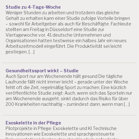
U
Studie zu 4-Tage-Woche
T
Weniger Stunden zu arbeiten und trotzdem das gleiche
Z
Gehalt zu erhalten kann einer Studie zufolge Vorteile bringen
– sowohl für Arbeitgeber als auch für Beschäftigte. Fachleute
L
stellten am Freitag in Düsseldorf eine Studie zur
E
Viertagewoche vor. 41 deutsche Unternehmen und
B
Organisationen hatten testweise ein halbes Jahr ein neues
E
Arbeitszeitmodell eingeführt. Die Produktivität sei leicht
N
gestiegen, […]
S
M
I
Gesundheitssport wirkt – Studie
T
Auch Sport nur am Wochenende hält gesund Die tägliche
T
Laufrunde fällt nicht immer leicht – gerade unter der Woche
E
fehlt oft die Zeit, regelmäßig Sport zu machen. Eine kürzlich
L
veröffentlichte Studie zeigt: Auch, wenn sich das Sporteln nur
H
am Wochenende ausgeht, sinkt dadurch das Risiko für über
A
200 Krankheiten nachhaltig – zumindest dann, wenn man […]
N
D
E
Exoskelette in der Pflege
L
Pilotprojekte in Pflege: Exoskelette und KI Technische
Innovationen wie Exoskelette und sprachgesteuerte
L