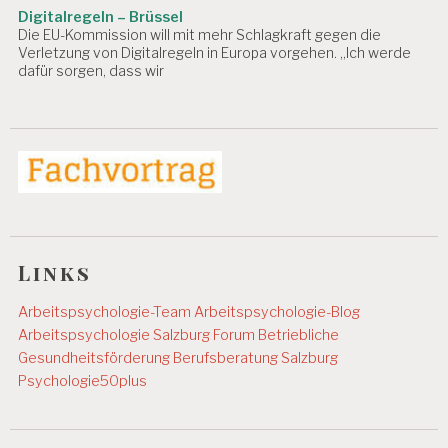
A
Digitalregeln – Brüssel
S
Die EU-Kommission will mit mehr Schlagkraft gegen die
C
Verletzung von Digitalregeln in Europa vorgehen. „Ich werde
dafür sorgen, dass wir
H
G
D
R
.
C
H
R
I
S
Links
T
I
Arbeitspsychologie-Team
Arbeitspsychologie-Blog
A
N
Arbeitspsychologie Salzburg
Forum Betriebliche
B
Gesundheitsförderung
Berufsberatung Salzburg
L
Psychologie50plus
I
N
D