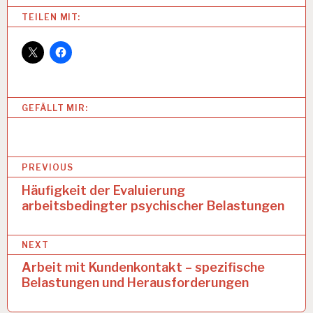
Categories:
TEILEN MIT:
A
R
B
E
I
T
GEFÄLLT MIR:
S
B
E
D
B
I
PREVIOUS
N
e
Häufigkeit der Evaluierung
G
U
arbeitsbedingter psychischer Belastungen
i
N
t
G
E
NEXT
r
N
Arbeit mit Kundenkontakt – spezifische
a
A
Belastungen und Herausforderungen
R
g
B