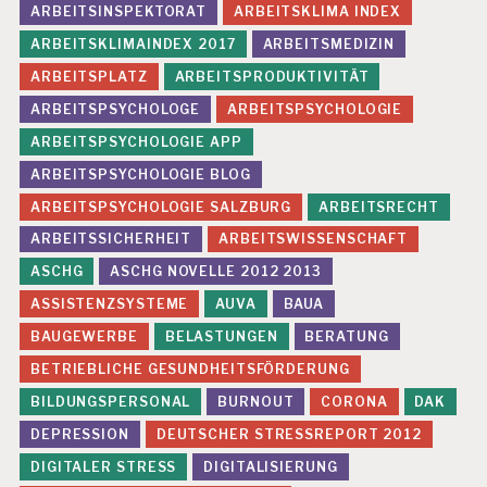
E
ARBEITSINSPEKTORAT
ARBEITSKLIMA INDEX
V
ARBEITSKLIMAINDEX 2017
ARBEITSMEDIZIN
A
L
ARBEITSPLATZ
ARBEITSPRODUKTIVITÄT
U
ARBEITSPSYCHOLOGE
ARBEITSPSYCHOLOGIE
I
E
ARBEITSPSYCHOLOGIE APP
R
ARBEITSPSYCHOLOGIE BLOG
U
N
ARBEITSPSYCHOLOGIE SALZBURG
ARBEITSRECHT
G
ARBEITSSICHERHEIT
ARBEITSWISSENSCHAFT
ASCHG
ASCHG NOVELLE 2012 2013
ASSISTENZSYSTEME
AUVA
BAUA
BAUGEWERBE
BELASTUNGEN
BERATUNG
BETRIEBLICHE GESUNDHEITSFÖRDERUNG
BILDUNGSPERSONAL
BURNOUT
CORONA
DAK
DEPRESSION
DEUTSCHER STRESSREPORT 2012
DIGITALER STRESS
DIGITALISIERUNG