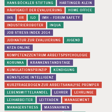
HANS BÖCKLER STIFTUNG
HARTINGER-KLEIN
HÄUFIGKEIT DER EVALUIERUNG
HOME OFFICE
IHS
IIR
ILO
IMH – FORUM SAFETY
INDUSTRIEROBOTER
INQUA
JOB STRESS INDEX 2014
JUDIKATUR ZUR EVALUIERUNG
JUGEND
KFZA ONLINE
KOMPETENZZENTRUM ARBEITSPSYCHOLOGIE
KORUNKA
KRANKENSTANDSTAGE
KUMULATIONSPRINZIP
KÜNDIGUNG
KÜNSTLICHE INTELLIGENZ
KURZFRAGEBOGEN ZUR ARBEITSANALYSE PRÜMPER
LEBENSMITTELHANDEL
LEHRER
LEHRLINGE
LEIHARBEITER
LEITFADEN
MANAGEMENT
MANAGERSTRESS
MASSNAHMEN