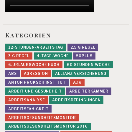
O
N
A
L
A
R
Kategorien
B
E
12-STUNDEN-ARBEITSTAG
2,5 G REGEL
I
T
3 G REGEL
4-TAGE-WOCHE
50PLUS
P
6.URLAUBSWOCHE EUGH
60 STUNDEN WOCHE
R
ABS
AGRESSION
ALLIANZ VERSICHERUNG
Ä
V
ANTON PROKSCH INSTITUT
AOK
E
N
ARBEIT UND GESUNDHEIT
ARBEITERKAMMER
T
ARBEITSANALYSE
ARBEITSBEDINGUNGEN
I
O
ARBEITSFÄHIGKEIT
N
ARBEITSGESUNDHEITSMONITOR
R
ARBEITSGESUNDHEITSMONITOR 2016
E