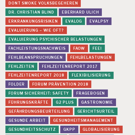
DONT SMOKE VOLKSBEGEHEREN
DR. CHRISTIAN BLIND
EBERHARD ULICH
ERKRANKUNGSRISIKEN
EVALOG
EVALPSY
EVALUIERUNG – WIE OFT?
EVALUIERUNG PSYCHISCHER BELASTUNGEN
FACHLEISTUNGSNACHWEIS
FAOW
FEEI
FEHLBEANSPRUCHUNGEN
FEHLBELASTUNGEN
FEHLZEITEN
FEHLZEITENREPORT 2017
FEHLZEITENREPORT 2018
FLEXIBILISIERUNG
FOLDER
FORUM PRÄVENTION 2018
FORUM SICHERHEIT: SAFETY
FRAGEBOGEN
FÜHRUNGSKRÄFTE
G2 PLUS
GASTRONOMIE
GEFÄHRDUNGSBEURTEILUNG
GERICHTSURTEIL
GESUNDE ARBEIT
GESUNDHEITSMANAGEMENT
GESUNDHEITSSCHUTZ
GKPP
GLOBALISIERUNG