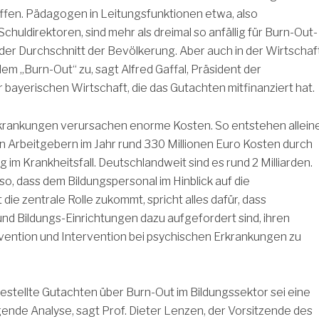
ffen. Pädagogen in Leitungsfunktionen etwa, also
chuldirektoren, sind mehr als dreimal so anfällig für Burn-Out-
er Durchschnitt der Bevölkerung. Aber auch in der Wirtschaf
em „Burn-Out“ zu, sagt Alfred Gaffal, Präsident der
 bayerischen Wirtschaft, die das Gutachten mitfinanziert hat.
krankungen verursachen enorme Kosten. So entstehen allein
n Arbeitgebern im Jahr rund 330 Millionen Euro Kosten durch
 im Krankheitsfall. Deutschlandweit sind es rund 2 Milliarden.
o, dass dem Bildungspersonal im Hinblick auf die
 die zentrale Rolle zukommt, spricht alles dafür, dass
 und Bildungs-Einrichtungen dazu aufgefordert sind, ihren
vention und Intervention bei psychischen Erkrankungen zu
stellte Gutachten über Burn-Out im Bildungssektor sei eine
ende Analyse, sagt Prof. Dieter Lenzen, der Vorsitzende des