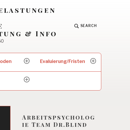
Belastungen
e
SEARCH
tung & Info
50
hoden
Evaluierung/Fristen
expand
expand
child
child
menu
menu
expand
child
menu
Arbeitspsycholog
ie Team Dr.Blind