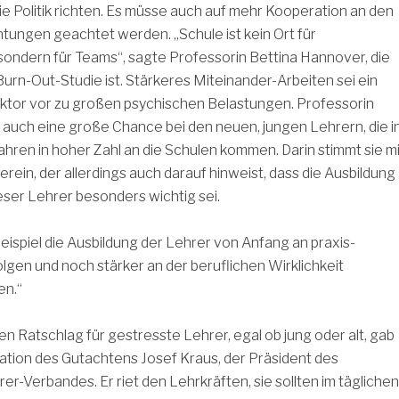
ie Politik richten. Es müsse auch auf mehr Kooperation an den
htungen geachtet werden. „Schule ist kein Ort für
sondern für Teams“, sagte Professorin Bettina Hannover, die
Burn-Out-Studie ist. Stärkeres Miteinander-Arbeiten sei ein
ktor vor zu großen psychischen Belastungen. Professorin
auch eine große Chance bei den neuen, jungen Lehrern, die i
hren in hoher Zahl an die Schulen kommen. Darin stimmt sie mi
erein, der allerdings auch darauf hinweist, dass die Ausbildung
ser Lehrer besonders wichtig sei.
ispiel die Ausbildung der Lehrer von Anfang an praxis-
gen und noch stärker an der beruflichen Wirklichkeit
en.“
en Ratschlag für gestresste Lehrer, egal ob jung oder alt, gab
ation des Gutachtens Josef Kraus, der Präsident des
r-Verbandes. Er riet den Lehrkräften, sie sollten im täglichen