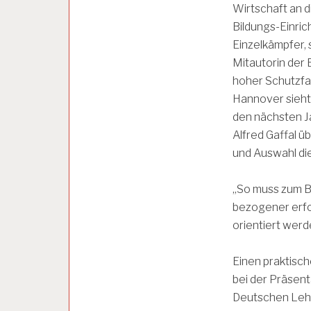
Wirtschaft an d
H
O
Bildungs-Einric
L
Einzelkämpfer, 
O
Mitautorin der 
G
I
hoher Schutzfa
E
Hannover sieht 
den nächsten Ja
A
Alfred Gaffal üb
R
und Auswahl die
B
E
I
„So muss zum Be
T
bezogener erfol
S
P
orientiert werd
S
Y
Einen praktisch
C
H
bei der Präsent
O
Deutschen Lehre
L