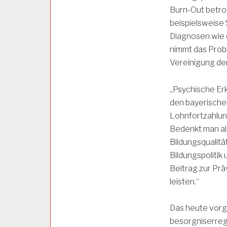
B
Burn-Out betro
E
beispielsweise S
I
Diagnosen wie d
T
S
nimmt das Probl
B
Vereinigung der
E
D
I
„Psychische Er
N
den bayerische
G
U
Lohnfortzahlung
N
Bedenkt man als
G
Bildungsqualität
E
N
Bildungspolitik
Beitrag zur Prä
leisten.“
A
R
B
Das heute vorge
E
I
besorgniserreg