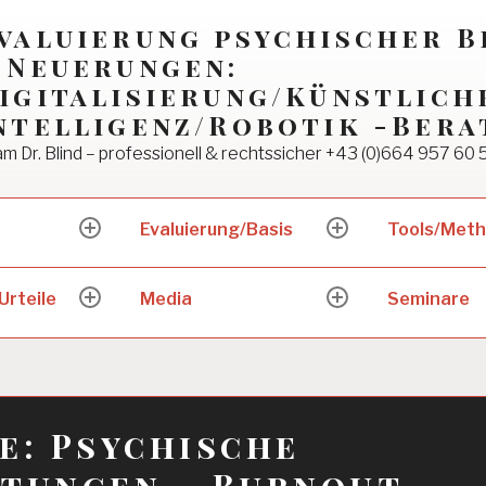
valuierung psychischer 
 Neuerungen:
igitalisierung/Künstlich
ntelligenz/Robotik -Bera
m Dr. Blind – professionell & rechtssicher +43 (0)664 957 60 
Evaluierung/Basis
Tools/Met
expand
expand
child
child
menu
menu
Urteile
Media
Seminare
expand
expand
child
child
menu
menu
e: Psychische
tungen – Burnout –