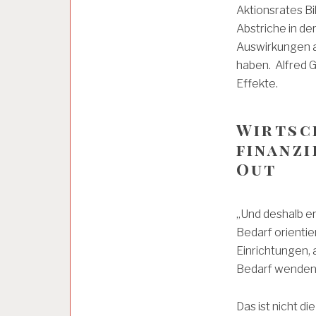
T
Aktionsrates Bi
S
Abstriche in de
F
Ä
Auswirkungen 
H
haben. Alfred G
I
Effekte.
G
K
E
Wirtsc
I
T
finanz
Out
A
R
B
„Und deshalb e
E
Bedarf orienti
I
T
Einrichtungen, 
S
Bedarf wenden
P
S
Y
Das ist nicht di
C