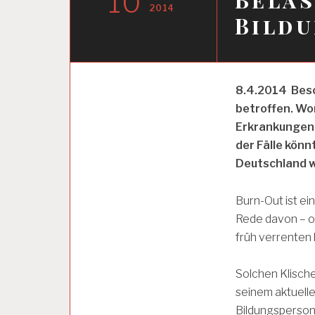
10
2014
Bild
A
8.4.2014 Beso
R
betroffen. Wor
B
E
Erkrankungen 
I
der Fälle könn
T
Deutschland w
S
A
N
Burn-Out ist e
A
L
Rede davon – of
Y
früh verrenten 
S
E
Solchen Klische
seinem aktuell
A
Bildungspersona
R