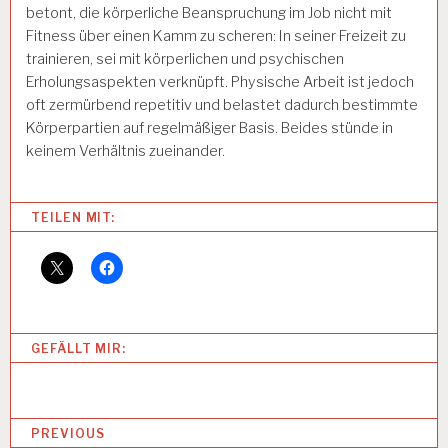
betont, die körperliche Beanspruchung im Job nicht mit
Fitness über einen Kamm zu scheren: In seiner Freizeit zu
trainieren, sei mit körperlichen und psychischen
Erholungsaspekten verknüpft. Physische Arbeit ist jedoch
oft zermürbend repetitiv und belastet dadurch bestimmte
Körperpartien auf regelmäßiger Basis. Beides stünde in
keinem Verhältnis zueinander.
Categories:
TEILEN MIT:
1
2
-
S
T
U
GEFÄLLT MIR:
N
D
E
N
B
-
PREVIOUS
A