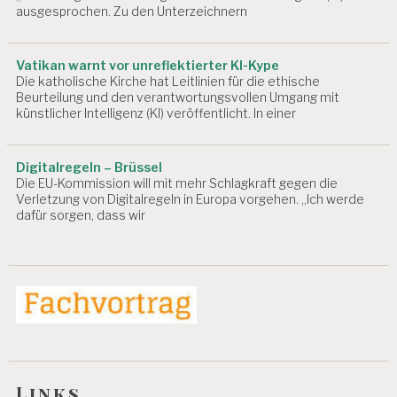
S
ausgesprochen. Zu den Unterzeichnern
B
E
D
Vatikan warnt vor unreflektierter KI-Kype
I
Die katholische Kirche hat Leitlinien für die ethische
N
Beurteilung und den verantwortungsvollen Umgang mit
G
künstlicher Intelligenz (KI) veröffentlicht. In einer
U
N
G
Digitalregeln – Brüssel
E
Die EU-Kommission will mit mehr Schlagkraft gegen die
N
Verletzung von Digitalregeln in Europa vorgehen. „Ich werde
dafür sorgen, dass wir
A
R
B
EI
T
S
F
Ä
H
I
G
Links