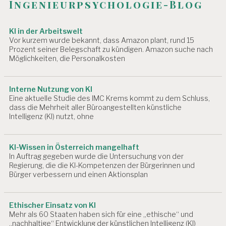
Ingenieurpsychologie-Blog
A
i
R
B
o
KI in der Arbeitswelt
EI
Vor kurzem wurde bekannt, dass Amazon plant, rund 15
n
T
Prozent seiner Belegschaft zu kündigen. Amazon suche nach
U
Möglichkeiten, die Personalkosten
N
D
G
Interne Nutzung von KI
E
Eine aktuelle Studie des IMC Krems kommt zu dem Schluss,
S
dass die Mehrheit aller Büroangestellten künstliche
U
Intelligenz (KI) nutzt, ohne
N
D
H
KI-Wissen in Österreich mangelhaft
EI
In Auftrag gegeben wurde die Untersuchung von der
T
Regierung, die die KI-Kompetenzen der Bürgerinnen und
Bürger verbessern und einen Aktionsplan
A
R
B
Ethischer Einsatz von KI
EI
Mehr als 60 Staaten haben sich für eine „ethische“ und
T
„nachhaltige“ Entwicklung der künstlichen Intelligenz (KI)