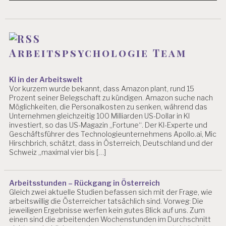
S
Y
C
H
O
Arbeitspsychologie Team
L
O
G
KI in der Arbeitswelt
IE
Vor kurzem wurde bekannt, dass Amazon plant, rund 15
B
Prozent seiner Belegschaft zu kündigen. Amazon suche nach
L
Möglichkeiten, die Personalkosten zu senken, während das
O
Unternehmen gleichzeitig 100 Milliarden US-Dollar in KI
G
investiert, so das US-Magazin „Fortune“. Der KI-Experte und
Geschäftsführer des Technologieunternehmens Apollo.ai, Mic
A
Hirschbrich, schätzt, dass in Österreich, Deutschland und der
R
Schweiz „maximal vier bis […]
B
EI
T
Arbeitsstunden – Rückgang in Österreich
S
Gleich zwei aktuelle Studien befassen sich mit der Frage, wie
W
arbeitswillig die Österreicher tatsächlich sind. Vorweg: Die
IS
jeweiligen Ergebnisse werfen kein gutes Blick auf uns. Zum
S
einen sind die arbeitenden Wochenstunden im Durchschnitt
E