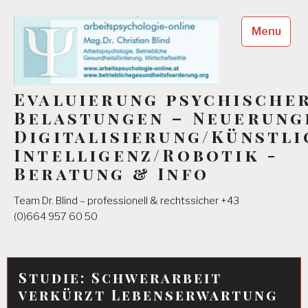
Skip
to
Menu
content
Evaluierung psychische
Belastungen – Neuerung
Digitalisierung/Künstli
Intelligenz/Robotik -
Beratung & Info
Team Dr. Blind – professionell & rechtssicher +43
(0)664 957 60 50
Studie: Schwerarbeit
verkürzt Lebenserwartung