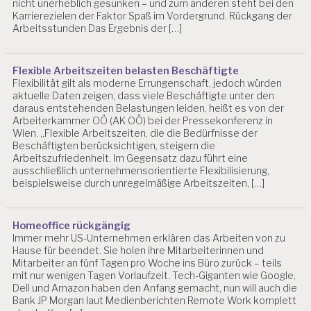
nicht unerheblich gesunken – und zum anderen steht bei den
N
Karrierezielen der Faktor Spaß im Vordergrund. Rückgang der
S
Arbeitsstunden Das Ergebnis der […]
C
H
A
Flexible Arbeitszeiten belasten Beschäftigte
F
Flexibilität gilt als moderne Errungenschaft, jedoch würden
T
aktuelle Daten zeigen, dass viele Beschäftigte unter den
daraus entstehenden Belastungen leiden, heißt es von der
B
Arbeiterkammer OÖ (AK OÖ) bei der Pressekonferenz in
A
Wien. „Flexible Arbeitszeiten, die die Bedürfnisse der
U
Beschäftigten berücksichtigen, steigern die
G
Arbeitszufriedenheit. Im Gegensatz dazu führt eine
E
ausschließlich unternehmensorientierte Flexibilisierung,
W
beispielsweise durch unregelmäßige Arbeitszeiten, […]
E
R
B
Homeoffice rückgängig
E
Immer mehr US-Unternehmen erklären das Arbeiten von zu
Hause für beendet. Sie holen ihre Mitarbeiterinnen und
B
Mitarbeiter an fünf Tagen pro Woche ins Büro zurück – teils
E
mit nur wenigen Tagen Vorlaufzeit. Tech-Giganten wie Google,
L
Dell und Amazon haben den Anfang gemacht, nun will auch die
A
Bank JP Morgan laut Medienberichten Remote Work komplett
S