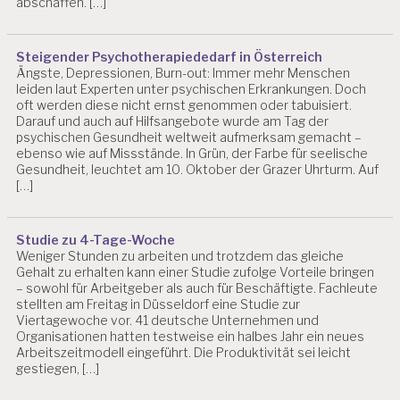
abschaffen. […]
T
U
N
Steigender Psychotherapiededarf in Österreich
G
Ängste, Depressionen, Burn-out: Immer mehr Menschen
E
leiden laut Experten unter psychischen Erkrankungen. Doch
N
oft werden diese nicht ernst genommen oder tabuisiert.
Darauf und auch auf Hilfsangebote wurde am Tag der
D
psychischen Gesundheit weltweit aufmerksam gemacht –
R.
ebenso wie auf Missstände. In Grün, der Farbe für seelische
C
Gesundheit, leuchtet am 10. Oktober der Grazer Uhrturm. Auf
H
[…]
R
IS
T
Studie zu 4-Tage-Woche
I
Weniger Stunden zu arbeiten und trotzdem das gleiche
A
Gehalt zu erhalten kann einer Studie zufolge Vorteile bringen
N
– sowohl für Arbeitgeber als auch für Beschäftigte. Fachleute
B
stellten am Freitag in Düsseldorf eine Studie zur
LI
Viertagewoche vor. 41 deutsche Unternehmen und
N
Organisationen hatten testweise ein halbes Jahr ein neues
D
Arbeitszeitmodell eingeführt. Die Produktivität sei leicht
gestiegen, […]
E
R