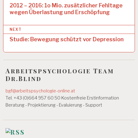
e
2012 – 2016: 1o Mio. zusätzlicher Fehltage
R
B
wegen Überlastung und Erschöpfung
i
EI
t
T
S
NEXT
r
T
Studie: Bewegung schützt vor Depression
A
a
G
g
6
0
s
S
Arbeitspsychologie Team
n
T
Dr.Blind
U
a
N
bgf@arbeitspsychologie-online.at
D
v
Tel. +43 (0)664 957 60 50 Kostenfreie Erstinformation
E
N
i
Beratung - Projektierung - Evaluierung - Support
W
g
O
C
a
H
E
t