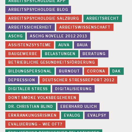
U
ARBEITSPSYCHOLOGIE APP
N
ARBEITSPSYCHOLOGIE BLOG
D
E
ARBEITSPSYCHOLOGIE SALZBURG
ARBEITSRECHT
A
ARBEITSSICHERHEIT
ARBEITSWISSENSCHAFT
R
B
ASCHG
ASCHG NOVELLE 2012 2013
EI
ASSISTENZSYSTEME
AUVA
BAUA
T
BAUGEWERBE
BELASTUNGEN
BERATUNG
G
E
BETRIEBLICHE GESUNDHEITSFÖRDERUNG
S
BILDUNGSPERSONAL
BURNOUT
CORONA
DAK
U
N
DEPRESSION
DEUTSCHER STRESSREPORT 2012
D
H
DIGITALER STRESS
DIGITALISIERUNG
EI
DONT SMOKE VOLKSBEGEHEREN
T
S
DR. CHRISTIAN BLIND
EBERHARD ULICH
S
ERKRANKUNGSRISIKEN
EVALOG
EVALPSY
C
H
EVALUIERUNG – WIE OFT?
U