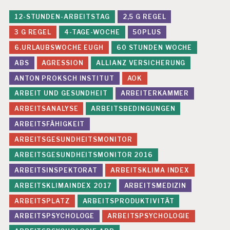
F
12-STUNDEN-ARBEITSTAG
2,5 G REGEL
E
H
3 G REGEL
4-TAGE-WOCHE
50PLUS
L
6.URLAUBSWOCHE EUGH
60 STUNDEN WOCHE
B
E
ABS
AGRESSION
ALLIANZ VERSICHERUNG
A
N
ANTON PROKSCH INSTITUT
AOK
S
ARBEIT UND GESUNDHEIT
ARBEITERKAMMER
P
R
ARBEITSANALYSE
ARBEITSBEDINGUNGEN
U
ARBEITSFÄHIGKEIT
C
H
ARBEITSGESUNDHEITSMONITOR
U
ARBEITSGESUNDHEITSMONITOR 2016
N
G
ARBEITSINSPEKTORAT
ARBEITSKLIMA INDEX
E
N
ARBEITSKLIMAINDEX 2017
ARBEITSMEDIZIN
ARBEITSPLATZ
ARBEITSPRODUKTIVITÄT
G
E
ARBEITSPSYCHOLOGE
ARBEITSPSYCHOLOGIE
S