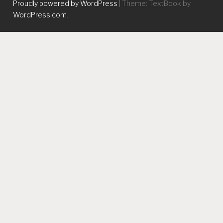
Proudly powered by WordPress
|
Theme: TextBook by
WordPress.com
.