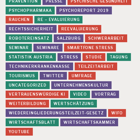
T
PRÄVENTION
PRESSE
PSYCHISCHE GESUNDHEIT
U
PSYCHOPHARMAKA
PSYCHOREPORT 2019
D
IE
RAUCHEN
RE – EVALUIERUNG
RECHTSSICHERHEIT
REEVALUIERUNG
ROBOTEREINSATZ
SALZBURG
SCHWERARBEIT
SEMINAR
SEMINARE
SMARTFONE STRESS
STATISTIK AUSTRIA
STRESS
STUDIE
TAGUNG
TECHNIKERKRANKENKASSE
TEILZEITARBEIT
TOURISMUS
TWITTER
UMFRAGE
UNCATEGORIZED
UNTERNEHMENSKULTUR
VERTRAUENSWÜRDIGE KI
VIDEO
VORTRAG
WEITERBILDUNG
WERTSCHÄTZUNG
WIEDEREINGLIEDERUNGSTEILZEIT-GESETZ
WIFO
WIRTSCHAFTSBLATT
WIRTSCHAFTSKAMMER
YOUTUBE