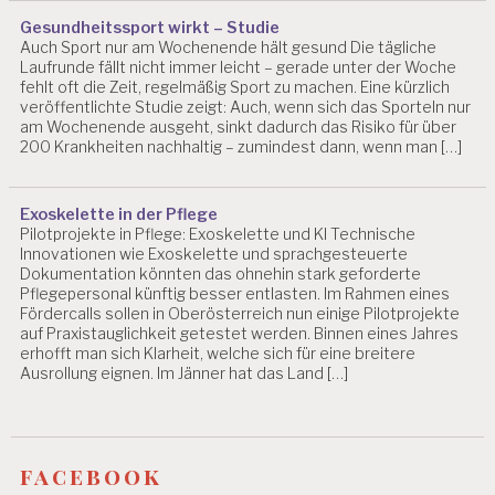
K
Gesundheitssport wirkt – Studie
R
Auch Sport nur am Wochenende hält gesund Die tägliche
A
Laufrunde fällt nicht immer leicht – gerade unter der Woche
N
fehlt oft die Zeit, regelmäßig Sport zu machen. Eine kürzlich
K
veröffentlichte Studie zeigt: Auch, wenn sich das Sporteln nur
U
am Wochenende ausgeht, sinkt dadurch das Risiko für über
N
200 Krankheiten nachhaltig – zumindest dann, wenn man […]
G
S
R
Exoskelette in der Pflege
IS
Pilotprojekte in Pflege: Exoskelette und KI Technische
I
Innovationen wie Exoskelette und sprachgesteuerte
K
Dokumentation könnten das ohnehin stark geforderte
E
Pflegepersonal künftig besser entlasten. Im Rahmen eines
N
Fördercalls sollen in Oberösterreich nun einige Pilotprojekte
auf Praxistauglichkeit getestet werden. Binnen eines Jahres
E
erhofft man sich Klarheit, welche sich für eine breitere
V
Ausrollung eignen. Im Jänner hat das Land […]
A
L
U
IE
R
facebook
U