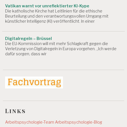
S
P
Vatikan warnt vor unreflektierter KI-Kype
Die katholische Kirche hat Leitlinien für die ethische
S
Beurteilung und den verantwortungsvollen Umgang mit
Y
künstlicher Intelligenz (KI) veröffentlicht. In einer
C
H
O
L
Digitalregeln – Brüssel
O
Die EU-Kommission will mit mehr Schlagkraft gegen die
Verletzung von Digitalregeln in Europa vorgehen. „Ich werde
G
dafür sorgen, dass wir
I
E
A
P
P
A
R
B
E
I
Links
T
S
Arbeitspsychologie-Team
Arbeitspsychologie-Blog
R