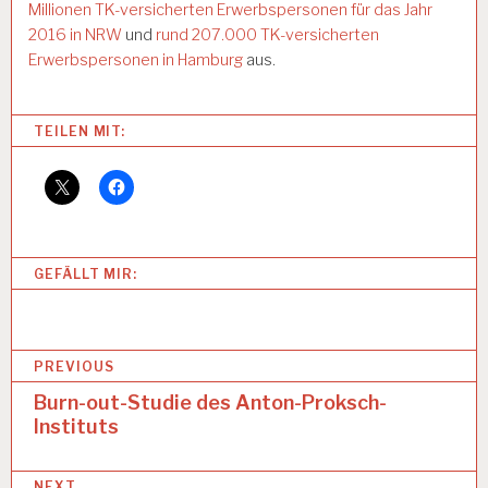
Millionen TK-versicherten Erwerbspersonen für das Jahr
2016 in NRW
und
rund 207.000 TK-versicherten
Erwerbspersonen in Hamburg
aus.
Categories:
TEILEN MIT:
A
R
B
E
I
T
GEFÄLLT MIR:
U
N
D
G
B
E
PREVIOUS
S
e
Burn-out-Studie des Anton-Proksch-
U
N
Instituts
i
D
t
H
E
NEXT