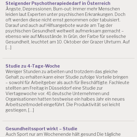
Steigender Psychotherapiededarf in Österreich
L
Ängste, Depressionen, Burn-out: Immer mehr Menschen
Z
leiden laut Experten unter psychischen Erkrankungen. Doch
E
oft werden diese nicht ernst genommen oder tabuisiert.
I
Darauf und auch auf Hilfsangebote wurde am Tag der
T
psychischen Gesundheit weltweit aufmerksam gemacht –
E
ebenso wie auf Missstände. In Grün, der Farbe für seelische
N
Gesundheit, leuchtet am 10. Oktober der Grazer Uhrturm. Auf
[…]
G
E
F
Studie zu 4-Tage-Woche
Ä
Weniger Stunden zu arbeiten und trotzdem das gleiche
H
Gehalt zu erhalten kann einer Studie zufolge Vorteile bringen
R
– sowohl für Arbeitgeber als auch für Beschäftigte. Fachleute
D
stellten am Freitag in Düsseldorf eine Studie zur
U
Viertagewoche vor. 41 deutsche Unternehmen und
N
Organisationen hatten testweise ein halbes Jahr ein neues
G
Arbeitszeitmodell eingeführt. Die Produktivität sei leicht
S
gestiegen, […]
B
E
U
Gesundheitssport wirkt – Studie
R
Auch Sport nur am Wochenende hält gesund Die tägliche
T