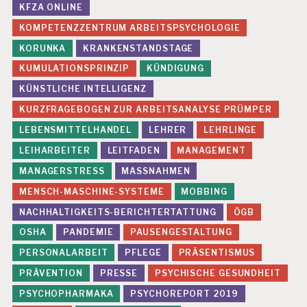
KFZA ONLINE
T
E
KOMPETENZZENTRUM ARBEITSPSYCHOLOGIE
C
KORUNKA
KRANKENSTANDSTAGE
H
N
KUMULATIONSPRINZIP
KÜNDIGUNG
I
KÜNSTLICHE INTELLIGENZ
K
E
KURZFRAGEBOGEN ZUR ARBEITSANALYSE PRÜMPER
R
K
LEBENSMITTELHANDEL
LEHRER
LEHRLINGE
R
LEIHARBEITER
LEITFADEN
MANAGEMENT
A
N
MANAGERSTRESS
MASSNAHMEN
K
MENSCH-MASCHINE-SYSTEME
MOBBING
E
N
NACHHALTIGKEITS-BERICHTERTATTUNG
ÖGB
K
OSHA
PANDEMIE
PAUSENGESTALTUNG
A
S
PERSONALARBEIT
PFLEGE
PRÄSENTISMUS
S
E
PRÄVENTION
PRESSE
PSYCHISCHE GESUNDHEIT
PSYCHOPHARMAKA
PSYCHOREPORT 2019
V