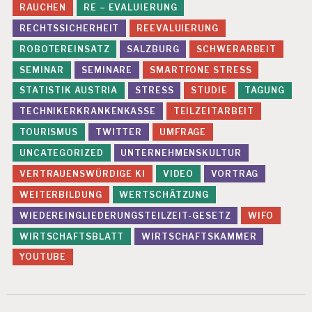
I
RAUCHEN
RE – EVALUIERUNG
D
RECHTSSICHERHEIT
REEVALUIERUNG
E
O
ROBOTEREINSATZ
SALZBURG
SCHWERARBEIT
SEMINAR
SEMINARE
SMARTFONE STRESS
STATISTIK AUSTRIA
STRESS
STUDIE
TAGUNG
TECHNIKERKRANKENKASSE
TEILZEITARBEIT
TOURISMUS
TWITTER
UMFRAGE
UNCATEGORIZED
UNTERNEHMENSKULTUR
VERTRAUENSWÜRDIGE KI
VIDEO
VORTRAG
WEITERBILDUNG
WERTSCHÄTZUNG
WIEDEREINGLIEDERUNGSTEILZEIT-GESETZ
WIFO
WIRTSCHAFTSBLATT
WIRTSCHAFTSKAMMER
YOUTUBE