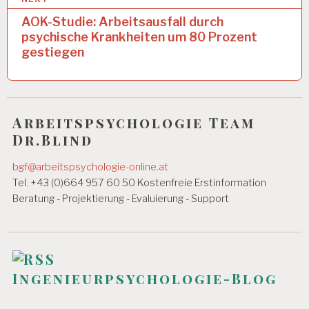
r
I
AOK-Studie: Arbeitsausfall durch
T
a
psychische Krankheiten um 80 Prozent
A
gestiegen
g
R
B
s
E
n
I
T
Arbeitspsychologie Team
a
S
Dr.Blind
B
v
E
D
bgf@arbeitspsychologie-online.at
i
I
Tel. +43 (0)664 957 60 50 Kostenfreie Erstinformation
g
N
Beratung - Projektierung - Evaluierung - Support
G
a
U
N
t
G
E
i
N
Ingenieurpsychologie-Blog
o
A
R