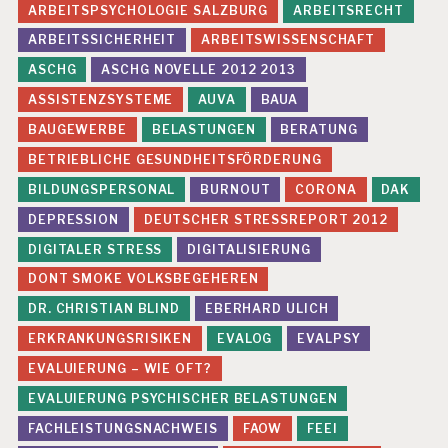
A
ARBEITSPSYCHOLOGIE SALZBURG
ARBEITSRECHT
N
A
ARBEITSSICHERHEIT
ARBEITSWISSENSCHAFT
G
ASCHG
ASCHG NOVELLE 2012 2013
E
M
ASSISTENZSYSTEME
AUVA
BAUA
E
BAUGEWERBE
BELASTUNGEN
BERATUNG
N
T
BETRIEBLICHE GESUNDHEITSFÖRDERUNG
P
BILDUNGSPERSONAL
BURNOUT
CORONA
DAK
R
DEPRESSION
DEUTSCHER STRESSREPORT 2012
Ä
V
DIGITALER STRESS
DIGITALISIERUNG
E
DONT SMOKE VOLKSBEGEHEREN
N
T
DR. CHRISTIAN BLIND
EBERHARD ULICH
I
O
ERKRANKUNGSRISIKEN
EVALOG
EVALPSY
N
EVALUIERUNG – WIE OFT?
P
EVALUIERUNG PSYCHISCHER BELASTUNGEN
S
FACHLEISTUNGSNACHWEIS
FAOW
FEEI
Y
C