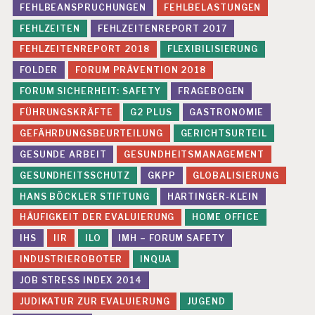
FEHLBEANSPRUCHUNGEN
FEHLBELASTUNGEN
H
I
FEHLZEITEN
FEHLZEITENREPORT 2017
S
FEHLZEITENREPORT 2018
FLEXIBILISIERUNG
C
H
FOLDER
FORUM PRÄVENTION 2018
E
FORUM SICHERHEIT: SAFETY
FRAGEBOGEN
G
E
FÜHRUNGSKRÄFTE
G2 PLUS
GASTRONOMIE
S
GEFÄHRDUNGSBEURTEILUNG
GERICHTSURTEIL
U
N
GESUNDE ARBEIT
GESUNDHEITSMANAGEMENT
D
H
GESUNDHEITSSCHUTZ
GKPP
GLOBALISIERUNG
E
HANS BÖCKLER STIFTUNG
HARTINGER-KLEIN
I
T
HÄUFIGKEIT DER EVALUIERUNG
HOME OFFICE
S
IHS
IIR
ILO
IMH – FORUM SAFETY
T
INDUSTRIEROBOTER
INQUA
U
D
JOB STRESS INDEX 2014
I
JUDIKATUR ZUR EVALUIERUNG
JUGEND
E