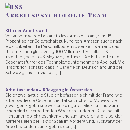
S
T
I
Arbeitspsychologie Team
A
N
B
KI in der Arbeitswelt
L
Vor kurzem wurde bekannt, dass Amazon plant, rund 15
I
Prozent seiner Belegschaft zu kündigen. Amazon suche nach
N
Möglichkeiten, die Personalkosten zu senken, während das
D
Unternehmen gleichzeitig 100 Milliarden US-Dollar in KI
investiert, so das US-Magazin „Fortune“. Der KI-Experte und
E
Geschäftsführer des Technologieunternehmens Apollo.ai, Mic
V
Hirschbrich, schätzt, dass in Österreich, Deutschland und der
A
Schweiz „maximal vier bis […]
L
U
I
Arbeitsstunden – Rückgang in Österreich
E
Gleich zwei aktuelle Studien befassen sich mit der Frage, wie
R
arbeitswillig die Österreicher tatsächlich sind. Vorweg: Die
U
jeweiligen Ergebnisse werfen kein gutes Blick auf uns. Zum
N
einen sind die arbeitenden Wochenstunden im Durchschnitt
G
nicht unerheblich gesunken – und zum anderen steht bei den
Karrierezielen der Faktor Spaß im Vordergrund. Rückgang der
P
Arbeitsstunden Das Ergebnis der […]
S