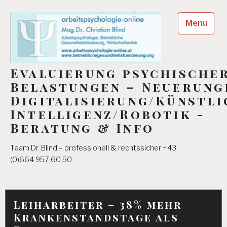
Skip
to
Menu
content
Evaluierung psychische
Belastungen – Neuerung
Digitalisierung/Künstli
Intelligenz/Robotik -
Beratung & Info
Team Dr. Blind – professionell & rechtssicher +43
(0)664 957 60 50
Leiharbeiter – 38% mehr
Krankenstandstage als