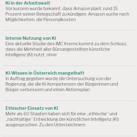
n
KI in der Arbeitswelt
B
Vor kurzem wurde bekannt, dass Amazon plant, rund 15
E
Prozent seiner Belegschaft zu kündigen. Amazon suche nach
I
Möglichkeiten, die Personalkosten
T
S
P
Interne Nutzung von KI
S
Eine aktuelle Studie des IMC Krems kommt zu dem Schluss,
Y
dass die Mehrheit aller Büroangestellten künstliche
C
Intelligenz (KI) nutzt, ohne
H
O
L
KI-Wissen in Österreich mangelhaft
O
In Auftrag gegeben wurde die Untersuchung von der
G
Regierung, die die KI-Kompetenzen der Bürgerinnen und
I
Bürger verbessern und einen Aktionsplan
E
A
Ethischer Einsatz von KI
R
Mehr als 60 Staaten haben sich für eine „ethische“ und
B
„nachhaltige“ Entwicklung der künstlichen Intelligenz (KI)
E
ausgesprochen. Zu den Unterzeichnern
I
T