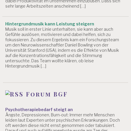
dabei Produktivität im Unternehmen einzubüßen. Dass sich
sehr lange Arbeitszeiten anscheinend […]
Hintergrundmusik kann Leistung steigern
Musik soll in erster Linie unterhalten, sie kann aber auch
Gefühle auslösen, motivieren und dabei helfen, sich zu
fokussieren. Zu diesem Ergebnis kam ein Forschungsteam
um den Neurowissenschaftler Daniel Bowling von der
Universität Stanford (USA), indem es die Effekte von Musik
auf die Konzentrationsfähigkeit und die Stimmung
untersuchte. Das Team wollte klären, ob leise
Hintergrundmusik […]
Forum BGF
Psychotherapiebedarf steigt an
Ängste, Depressionen, Burn-out: Immer mehr Menschen
leiden laut Experten unter psychischen Erkrankungen. Doch
oft werden diese nicht ernst genommen oder tabuisiert.
Darauf und auch auf Hilfsangebote wurde am Tag der