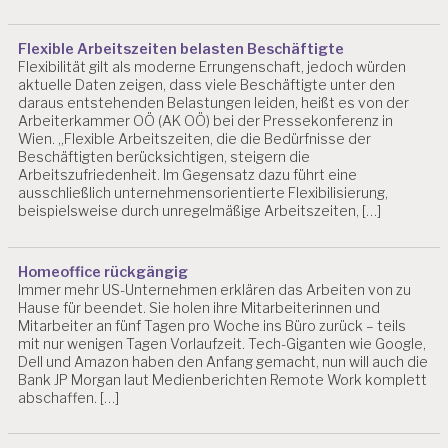
Y
C
H
Flexible Arbeitszeiten belasten Beschäftigte
I
Flexibilität gilt als moderne Errungenschaft, jedoch würden
aktuelle Daten zeigen, dass viele Beschäftigte unter den
S
daraus entstehenden Belastungen leiden, heißt es von der
C
Arbeiterkammer OÖ (AK OÖ) bei der Pressekonferenz in
H
Wien. „Flexible Arbeitszeiten, die die Bedürfnisse der
E
Beschäftigten berücksichtigen, steigern die
R
Arbeitszufriedenheit. Im Gegensatz dazu führt eine
B
ausschließlich unternehmensorientierte Flexibilisierung,
E
beispielsweise durch unregelmäßige Arbeitszeiten, […]
L
A
S
Homeoffice rückgängig
T
Immer mehr US-Unternehmen erklären das Arbeiten von zu
U
Hause für beendet. Sie holen ihre Mitarbeiterinnen und
N
Mitarbeiter an fünf Tagen pro Woche ins Büro zurück – teils
G
mit nur wenigen Tagen Vorlaufzeit. Tech-Giganten wie Google,
E
Dell und Amazon haben den Anfang gemacht, nun will auch die
N
Bank JP Morgan laut Medienberichten Remote Work komplett
abschaffen. […]
F
E
H