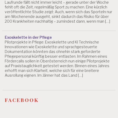
Laufrunde fällt nicht immer leicht – gerade unter der Woche
E
fehlt oft die Zeit, regelmäßig Sport zu machen. Eine kürzlich
I
veröffentlichte Studie zeigt: Auch, wenn sich das Sporteln nur
L
am Wochenende ausgeht, sinkt dadurch das Risiko für über
U
200 Krankheiten nachhaltig – zumindest dann, wenn man […]
N
G
Exoskelette in der Pflege
G
Pilotprojekte in Pflege: Exoskelette und KI Technische
E
Innovationen wie Exoskelette und sprachgesteuerte
S
Dokumentation könnten das ohnehin stark geforderte
U
Pflegepersonal künftig besser entlasten. Im Rahmen eines
N
Fördercalls sollen in Oberösterreich nun einige Pilotprojekte
D
auf Praxistauglichkeit getestet werden. Binnen eines Jahres
E
erhofft man sich Klarheit, welche sich für eine breitere
A
Ausrollung eignen. Im Jänner hat das Land […]
R
B
E
I
facebook
T
G
E
S