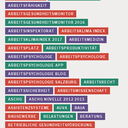
G
ARBEITSFÄHIGKEIT
F
ARBEITSGESUNDHEITSMONITOR
O
R
ARBEITSGESUNDHEITSMONITOR 2016
U
ARBEITSINSPEKTORAT
ARBEITSKLIMA INDEX
M
P
ARBEITSKLIMAINDEX 2017
ARBEITSMEDIZIN
R
ARBEITSPLATZ
ARBEITSPRODUKTIVITÄT
Ä
V
ARBEITSPSYCHOLOGE
ARBEITSPSYCHOLOGIE
E
N
ARBEITSPSYCHOLOGIE APP
T
ARBEITSPSYCHOLOGIE BLOG
I
O
ARBEITSPSYCHOLOGIE SALZBURG
ARBEITSRECHT
N
ARBEITSSICHERHEIT
ARBEITSWISSENSCHAFT
2
0
ASCHG
ASCHG NOVELLE 2012 2013
1
ASSISTENZSYSTEME
AUVA
BAUA
8
BAUGEWERBE
BELASTUNGEN
BERATUNG
G
E
BETRIEBLICHE GESUNDHEITSFÖRDERUNG