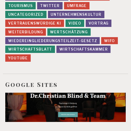
TOURISMUS
TWITTER
UMFRAGE
P
S
UNCATEGORIZED
UNTERNEHMENSKULTUR
Y
VERTRAUENSWÜRDIGE KI
VIDEO
VORTRAG
C
H
WEITERBILDUNG
WERTSCHÄTZUNG
IS
WIEDEREINGLIEDERUNGSTEILZEIT-GESETZ
WIFO
C
H
WIRTSCHAFTSBLATT
WIRTSCHAFTSKAMMER
E
G
YOUTUBE
E
S
U
N
Google Sites
D
H
EI
T
S
E
M
I