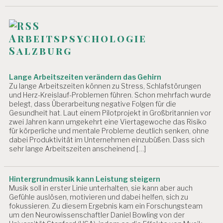
N
A
R
Arbeitspsychologie
T
Salzburg
A
G
U
Lange Arbeitszeiten verändern das Gehirn
N
Zu lange Arbeitszeiten können zu Stress, Schlafstörungen
G
und Herz-Kreislauf-Problemen führen. Schon mehrfach wurde
belegt, dass Überarbeitung negative Folgen für die
W
Gesundheit hat. Laut einem Pilotprojekt in Großbritannien vor
EI
zwei Jahren kann umgekehrt eine Viertagewoche das Risiko
T
für körperliche und mentale Probleme deutlich senken, ohne
E
dabei Produktivität im Unternehmen einzubüßen. Dass sich
R
sehr lange Arbeitszeiten anscheinend […]
B
IL
D
Hintergrundmusik kann Leistung steigern
U
Musik soll in erster Linie unterhalten, sie kann aber auch
N
Gefühle auslösen, motivieren und dabei helfen, sich zu
G
fokussieren. Zu diesem Ergebnis kam ein Forschungsteam
um den Neurowissenschaftler Daniel Bowling von der