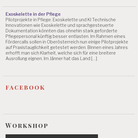
H
E
Exoskelette in der Pflege
R
Pilotprojekte in Pflege: Exoskelette und KI Technische
B
Innovationen wie Exoskelette und sprachgesteuerte
E
Dokumentation könnten das ohnehin stark geforderte
L
Pflegepersonal künftig besser entlasten. Im Rahmen eines
A
Fördercalls sollen in Oberösterreich nun einige Pilotprojekte
S
auf Praxistauglichkeit getestet werden. Binnen eines Jahres
T
erhofft man sich Klarheit, welche sich für eine breitere
U
Ausrollung eignen. Im Jänner hat das Land […]
N
G
E
N
facebook
F
E
H
L
B
E
Workshop
A
N
S