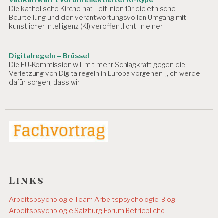
Vatikan warnt vor unreflektierter KI-Kype
V
Die katholische Kirche hat Leitlinien für die ethische
I
Beurteilung und den verantwortungsvollen Umgang mit
T
künstlicher Intelligenz (KI) veröffentlicht. In einer
Ä
T
Digitalregeln – Brüssel
A
Die EU-Kommission will mit mehr Schlagkraft gegen die
R
Verletzung von Digitalregeln in Europa vorgehen. „Ich werde
B
dafür sorgen, dass wir
EI
T
S
P
S
Y
C
H
O
L
Links
O
G
IE
Arbeitspsychologie-Team
Arbeitspsychologie-Blog
Arbeitspsychologie Salzburg
Forum Betriebliche
A