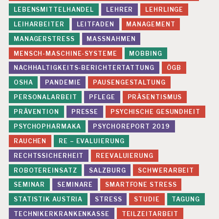
P
LEBENSMITTELHANDEL
LEHRER
LEHRLINGE
E
R
LEIHARBEITER
LEITFADEN
MANAGEMENT
S
MANAGERSTRESS
MASSNAHMEN
O
N
MENSCH-MASCHINE-SYSTEME
MOBBING
A
NACHHALTIGKEITS-BERICHTERTATTUNG
ÖGB
L
A
OSHA
PANDEMIE
PAUSENGESTALTUNG
R
B
PERSONALARBEIT
PFLEGE
PRÄSENTISMUS
EI
PRÄVENTION
PRESSE
PSYCHISCHE GESUNDHEIT
T
PSYCHOPHARMAKA
PSYCHOREPORT 2019
P
R
RAUCHEN
RE – EVALUIERUNG
Ä
RECHTSSICHERHEIT
REEVALUIERUNG
V
E
ROBOTEREINSATZ
SALZBURG
SCHWERARBEIT
N
SEMINAR
SEMINARE
SMARTFONE STRESS
T
I
STATISTIK AUSTRIA
STRESS
STUDIE
TAGUNG
O
TECHNIKERKRANKENKASSE
TEILZEITARBEIT
N