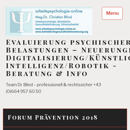
Skip
to
Menu
content
Evaluierung psychische
Belastungen – Neuerung
Digitalisierung/Künstli
Intelligenz/Robotik -
Beratung & Info
Team Dr. Blind – professionell & rechtssicher +43
(0)664 957 60 50
Forum Prävention 2018