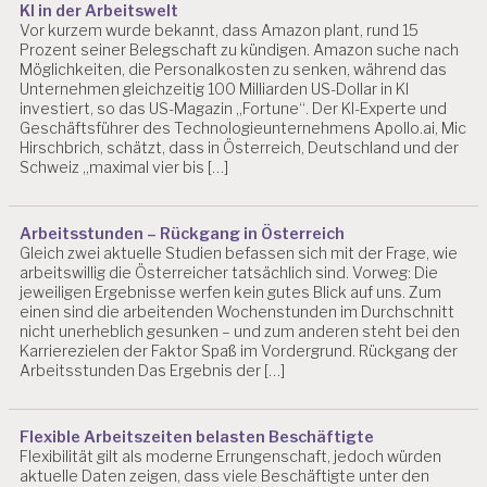
KI in der Arbeitswelt
T
Vor kurzem wurde bekannt, dass Amazon plant, rund 15
Prozent seiner Belegschaft zu kündigen. Amazon suche nach
A
Möglichkeiten, die Personalkosten zu senken, während das
R
Unternehmen gleichzeitig 100 Milliarden US-Dollar in KI
B
investiert, so das US-Magazin „Fortune“. Der KI-Experte und
EI
Geschäftsführer des Technologieunternehmens Apollo.ai, Mic
T
Hirschbrich, schätzt, dass in Österreich, Deutschland und der
S
Schweiz „maximal vier bis […]
W
IS
S
Arbeitsstunden – Rückgang in Österreich
E
Gleich zwei aktuelle Studien befassen sich mit der Frage, wie
N
arbeitswillig die Österreicher tatsächlich sind. Vorweg: Die
S
jeweiligen Ergebnisse werfen kein gutes Blick auf uns. Zum
C
einen sind die arbeitenden Wochenstunden im Durchschnitt
H
nicht unerheblich gesunken – und zum anderen steht bei den
A
Karrierezielen der Faktor Spaß im Vordergrund. Rückgang der
F
Arbeitsstunden Das Ergebnis der […]
T
B
Flexible Arbeitszeiten belasten Beschäftigte
E
Flexibilität gilt als moderne Errungenschaft, jedoch würden
L
aktuelle Daten zeigen, dass viele Beschäftigte unter den
A