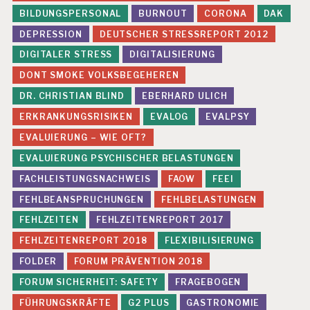
F
BILDUNGSPERSONAL
BURNOUT
CORONA
DAK
Ä
H
DEPRESSION
DEUTSCHER STRESSREPORT 2012
R
DIGITALER STRESS
DIGITALISIERUNG
D
U
DONT SMOKE VOLKSBEGEHEREN
N
G
DR. CHRISTIAN BLIND
EBERHARD ULICH
S
ERKRANKUNGSRISIKEN
EVALOG
EVALPSY
B
E
EVALUIERUNG – WIE OFT?
U
EVALUIERUNG PSYCHISCHER BELASTUNGEN
R
T
FACHLEISTUNGSNACHWEIS
FAOW
FEEI
EI
L
FEHLBEANSPRUCHUNGEN
FEHLBELASTUNGEN
U
FEHLZEITEN
FEHLZEITENREPORT 2017
N
G
FEHLZEITENREPORT 2018
FLEXIBILISIERUNG
FOLDER
FORUM PRÄVENTION 2018
G
E
FORUM SICHERHEIT: SAFETY
FRAGEBOGEN
S
U
FÜHRUNGSKRÄFTE
G2 PLUS
GASTRONOMIE