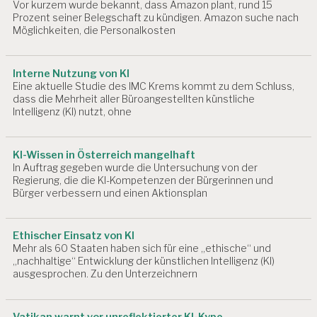
B
o
Vor kurzem wurde bekannt, dass Amazon plant, rund 15
EI
Prozent seiner Belegschaft zu kündigen. Amazon suche nach
n
Möglichkeiten, die Personalkosten
T
S
P
L
Interne Nutzung von KI
A
Eine aktuelle Studie des IMC Krems kommt zu dem Schluss,
T
dass die Mehrheit aller Büroangestellten künstliche
Z
Intelligenz (KI) nutzt, ohne
A
R
KI-Wissen in Österreich mangelhaft
B
In Auftrag gegeben wurde die Untersuchung von der
EI
Regierung, die die KI-Kompetenzen der Bürgerinnen und
T
Bürger verbessern und einen Aktionsplan
S
P
R
Ethischer Einsatz von KI
O
Mehr als 60 Staaten haben sich für eine „ethische“ und
D
„nachhaltige“ Entwicklung der künstlichen Intelligenz (KI)
U
ausgesprochen. Zu den Unterzeichnern
K
T
I