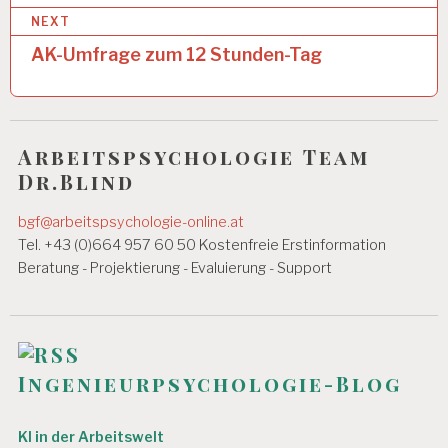
i
H
NEXT
t
EI
T
AK-Umfrage zum 12 Stunden-Tag
r
A
a
R
B
g
EI
Arbeitspsychologie Team
T
s
S
Dr.Blind
n
B
E
bgf@arbeitspsychologie-online.at
a
D
Tel. +43 (0)664 957 60 50 Kostenfreie Erstinformation
I
v
N
Beratung - Projektierung - Evaluierung - Support
G
i
U
g
N
G
a
E
Ingenieurpsychologie-Blog
N
t
A
i
R
KI in der Arbeitswelt