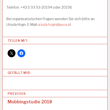
Telefon: +43 5 93 93-20194 oder 20196
Bei organisatorischen Fragen wenden Sie sich bitte an
Ursula Hogn, E-Mail
ursula.hogn@auva.at
Categories:
TEILEN MIT:
A
R
B
EI
T
U
GEFÄLLT MIR:
N
D
G
E
B
S
PREVIOUS
U
e
Mobbingstudie 2018
N
D