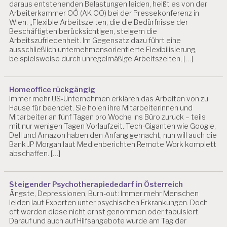
daraus entstehenden Belastungen leiden, heißt es von der
S
Arbeiterkammer OÖ (AK OÖ) bei der Pressekonferenz in
T
Wien. „Flexible Arbeitszeiten, die die Bedürfnisse der
U
Beschäftigten berücksichtigen, steigern die
N
Arbeitszufriedenheit. Im Gegensatz dazu führt eine
G
ausschließlich unternehmensorientierte Flexibilisierung,
E
beispielsweise durch unregelmäßige Arbeitszeiten, […]
N
B
Homeoffice rückgängig
U
Immer mehr US-Unternehmen erklären das Arbeiten von zu
R
Hause für beendet. Sie holen ihre Mitarbeiterinnen und
N
Mitarbeiter an fünf Tagen pro Woche ins Büro zurück – teils
O
mit nur wenigen Tagen Vorlaufzeit. Tech-Giganten wie Google,
U
Dell und Amazon haben den Anfang gemacht, nun will auch die
T
Bank JP Morgan laut Medienberichten Remote Work komplett
abschaffen. […]
D
R.
C
Steigender Psychotherapiededarf in Österreich
H
Ängste, Depressionen, Burn-out: Immer mehr Menschen
R
leiden laut Experten unter psychischen Erkrankungen. Doch
IS
oft werden diese nicht ernst genommen oder tabuisiert.
T
Darauf und auch auf Hilfsangebote wurde am Tag der
I