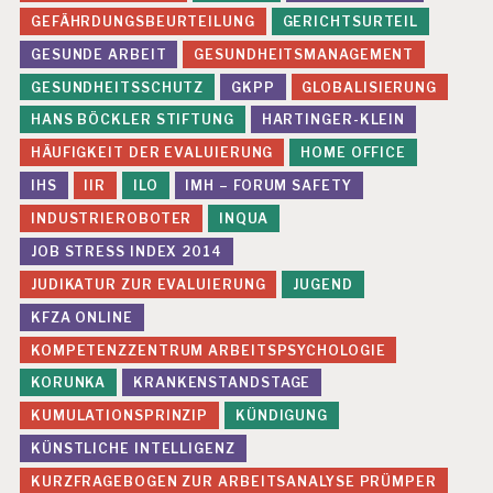
N
GEFÄHRDUNGSBEURTEILUNG
GERICHTSURTEIL
D
H
GESUNDE ARBEIT
GESUNDHEITSMANAGEMENT
EI
GESUNDHEITSSCHUTZ
GKPP
GLOBALISIERUNG
T
S
HANS BÖCKLER STIFTUNG
HARTINGER-KLEIN
S
HÄUFIGKEIT DER EVALUIERUNG
HOME OFFICE
C
H
IHS
IIR
ILO
IMH – FORUM SAFETY
U
T
INDUSTRIEROBOTER
INQUA
Z
JOB STRESS INDEX 2014
M
JUDIKATUR ZUR EVALUIERUNG
JUGEND
A
N
KFZA ONLINE
A
KOMPETENZZENTRUM ARBEITSPSYCHOLOGIE
G
E
KORUNKA
KRANKENSTANDSTAGE
M
KUMULATIONSPRINZIP
KÜNDIGUNG
E
N
KÜNSTLICHE INTELLIGENZ
T
KURZFRAGEBOGEN ZUR ARBEITSANALYSE PRÜMPER