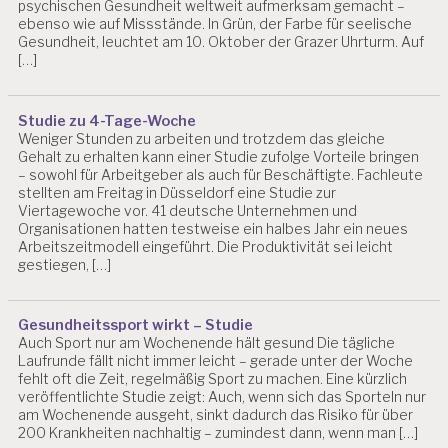
psychischen Gesundheit weltweit aufmerksam gemacht –
A
ebenso wie auf Missstände. In Grün, der Farbe für seelische
N
Gesundheit, leuchtet am 10. Oktober der Grazer Uhrturm. Auf
B
[…]
LI
N
D
Studie zu 4-Tage-Woche
Weniger Stunden zu arbeiten und trotzdem das gleiche
E
Gehalt zu erhalten kann einer Studie zufolge Vorteile bringen
V
– sowohl für Arbeitgeber als auch für Beschäftigte. Fachleute
A
stellten am Freitag in Düsseldorf eine Studie zur
L
Viertagewoche vor. 41 deutsche Unternehmen und
U
Organisationen hatten testweise ein halbes Jahr ein neues
IE
Arbeitszeitmodell eingeführt. Die Produktivität sei leicht
R
gestiegen, […]
U
N
G
Gesundheitssport wirkt – Studie
P
Auch Sport nur am Wochenende hält gesund Die tägliche
S
Laufrunde fällt nicht immer leicht – gerade unter der Woche
Y
fehlt oft die Zeit, regelmäßig Sport zu machen. Eine kürzlich
C
veröffentlichte Studie zeigt: Auch, wenn sich das Sporteln nur
H
am Wochenende ausgeht, sinkt dadurch das Risiko für über
IS
200 Krankheiten nachhaltig – zumindest dann, wenn man […]
C