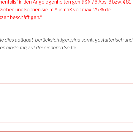
chenfalls“ in den Angelegenheiten gemäß § 76 Abs. 3 bzw. § 81
uziehen und können sie im Ausmaß von max. 25 % der
zeit beschäftigen.“
(Quelle: Arbeitsinspektion/Homepage
VII3@bmask.gv.at
)
e dies adäquat berücksichtigen,sind somit gestalterisch und
 eindeutig auf der sicheren Seite!