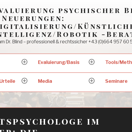
valuierung psychischer 
 Neuerungen:
igitalisierung/Künstlich
ntelligenz/Robotik -Bera
m Dr. Blind – professionell & rechtssicher +43 (0)664 957 60 
Evaluierung/Basis
Tools/Met
expand
expand
child
child
menu
menu
Urteile
Media
Seminare
expand
expand
child
child
menu
menu
tspsychologe im
eb: die