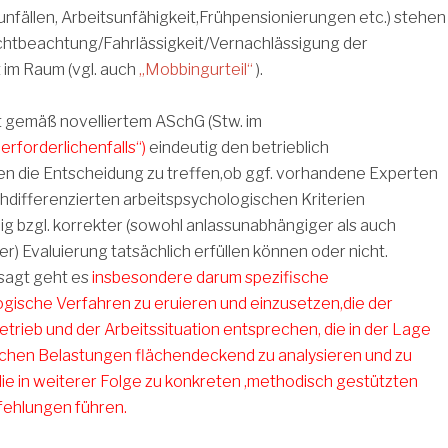
tsunfällen, Arbeitsunfähigkeit,Frühpensionierungen etc.) stehen
ichtbeachtung/Fahrlässigkeit/Vernachlässigung der
 im Raum (vgl. auch
„Mobbingurteil“
).
t gemäß novelliertem ASchG (Stw. im
„erforderlichenfalls“)
eindeutig den betrieblich
en die Entscheidung zu treffen,ob ggf. vorhandene Experten
chdifferenzierten arbeitspsychologischen Kriterien
g bzgl. korrekter (sowohl anlassunabhängiger als auch
) Evaluierung tatsächlich erfüllen können oder nicht.
sagt geht es
insbesondere darum spezifische
gische Verfahren zu eruieren und einzusetzen,die der
rieb und der Arbeitssituation entsprechen, die in der Lage
ischen Belastungen flächendeckend zu analysieren und zu
ie in weiterer Folge zu konkreten ,methodisch gestützten
ehlungen führen.