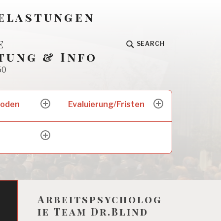
Belastungen
e
SEARCH
tung & Info
50
hoden
Evaluierung/Fristen
expand
expand
child
child
menu
menu
expand
child
menu
Arbeitspsycholog
ie Team Dr.Blind