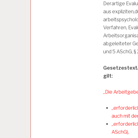
E
Derartige Eval
I
aus expliziten,
T
S
arbeitspsycholo
F
Verfahren, Eva
Ä
Arbeitsorganisa
H
I
abgeleiteter Ge
G
und 5 ASchG, § 
K
E
I
Gesetzestext
T
gilt:
A
„Die Arbeitgeb
R
B
E
„erforderli
I
auch mit de
T
„erforderlic
S
I
ASchG),
N