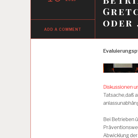
Gretc
oder 
ADD A COMMENT
A
Evaluierungsp
R
B
E
I
T
S
Diskussionen u
A
Tatsache,daß a
N
A
anlassunabhäng
L
Y
S
Bei Betrieben 
E
Präventionswese
Abwicklung de