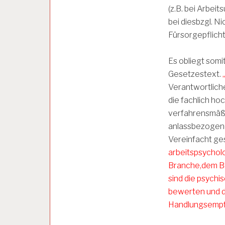
A
(z.B. bei Arbei
R
bei diesbzgl. N
B
Fürsorgepflicht
E
I
T
Es obliegt somi
S
Gesetzestext.
B
E
Verantwortlich
D
die fachlich ho
I
N
verfahrensmäßi
G
anlassbezogener
U
Vereinfacht ge
N
G
arbeitspsycholo
E
Branche,dem Bet
N
sind die psych
bewerten und d
A
Handlungsempf
R
B