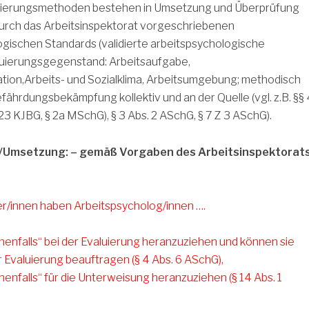
uierungsmethoden bestehen in Umsetzung und Überprüfung
durch das Arbeitsinspektorat vorgeschriebenen
gischen Standards (validierte arbeitspsychologische
luierungsgegenstand: Arbeitsaufgabe,
tion,Arbeits- und Sozialklima, Arbeitsumgebung; methodisch
fährdungsbekämpfung kollektiv und an der Quelle (vgl. z.B. §§ 
23 KJBG, § 2a MSchG), § 3 Abs. 2 ASchG, § 7 Z 3 ASchG).
/Umsetzung: – gemäß Vorgaben des Arbeitsinspektorat
er/innen haben Arbeitspsycholog/innen ….
chenfalls“ bei der Evaluierung heranzuziehen und können sie
r Evaluierung beauftragen (§ 4 Abs. 6 ASchG),
henfalls“ für die Unterweisung heranzuziehen (§ 14 Abs. 1