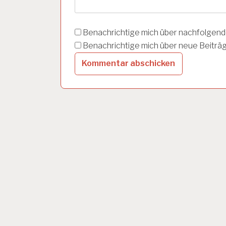
L
Z
B
U
Benachrichtige mich über nachfolgend
R
Benachrichtige mich über neue Beiträge
G
A
R
B
E
I
T
S
S
I
C
H
E
R
H
E
I