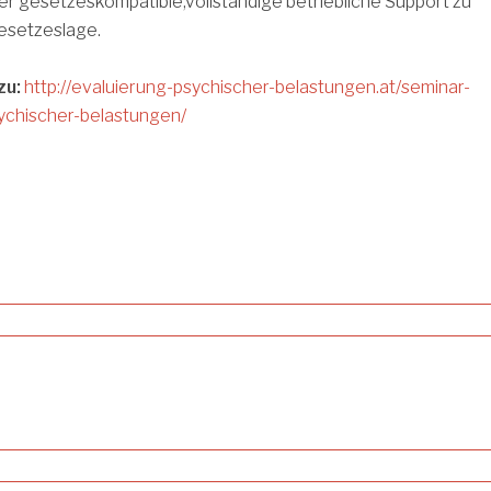
r gesetzeskompatible,vollständige betriebliche Support zu
esetzeslage.
zu:
http://evaluierung-psychischer-belastungen.at/seminar-
ychischer-belastungen/