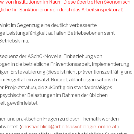
w. von Institutionen im Raum. Diese übertreffen ökonomisch
iche fin. Sanktionierungen durch das Arbeitsinspektorat).
winkt im Gegenzug eine deutlich verbesserte
ige Leistungsfähigkeit auf allen Betriebsebenen samt
etriebsklima.
sequenz der ASchG-Novelle: Einbeziehung von
gen in die betriebliche Präventionsarbeit, Implementierung
gen Erstevaluierung (diese ist nicht präventionszeitfähig und
 im Regelfall ein zusätzl. Budget; ablauforganisatorisch
ner Projektstatus), die zukünftig ein standardmäßiges
 psychischer Belastungen im Rahmen der üblichen
eit gewährleistet.
chen und praktischen Fragen zu dieser Thematik werden
twortet. (
christian.blind@arbeitspsychologie-online.at
).