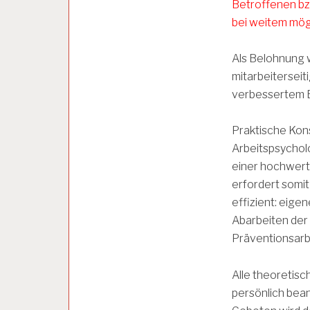
Betroffenen bz
bei weitem mögl
A
R
Als Belohnung 
B
mitarbeiterseit
E
I
verbessertem B
T
S
Praktische Kon
F
Ä
Arbeitspsycholo
H
einer hochwerti
I
erfordert somit
G
K
effizient: eige
E
Abarbeiten der
I
Präventionsarb
T
Alle theoretis
A
R
persönlich bean
B