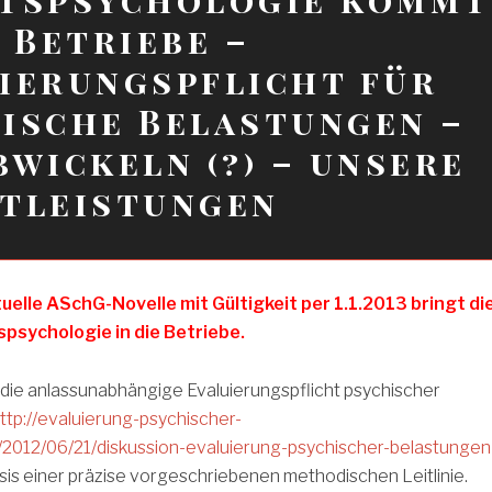
e Betriebe –
ierungspflicht für
ische Belastungen –
bwickeln (?) – unsere
stleistungen
tuelle ASchG-Novelle mit Gültigkeit per 1.1.2013 bringt di
spsychologie in die Betriebe.
 die anlassunabhängige Evaluierungspflicht psychischer
ttp://evaluierung-psychischer-
/2012/06/21/diskussion-evaluierung-psychischer-belastungen
asis einer präzise vorgeschriebenen methodischen Leitlinie.