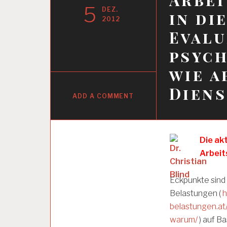
5
DEZ.
in di
2012
Evalu
psych
wie a
Dien
ADD A COMMENT
A
Die ak
R
Arbeit
B
E
I
Eckpunkte sind
T
Belastungen (
h
S
A
belastungen.at
N
warum/
) auf B
A