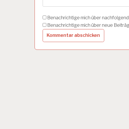
O
G
I
E
Benachrichtige mich über nachfolgend
S
Benachrichtige mich über neue Beiträge
A
L
Z
B
U
R
G
A
R
B
E
I
T
S
S
I
C