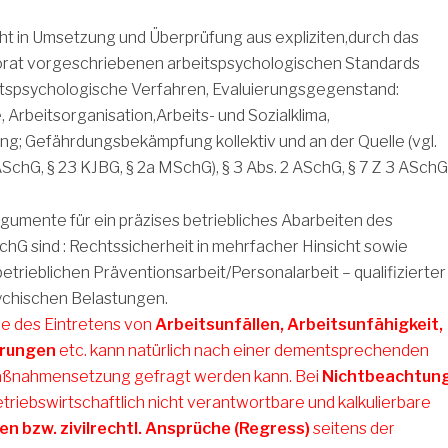
ht in Umsetzung und Überprüfung aus expliziten,durch das
orat vorgeschriebenen arbeitspsychologischen Standards
eitspsychologische Verfahren, Evaluierungsgegenstand:
 Arbeitsorganisation,Arbeits- und Sozialklima,
g; Gefährdungsbekämpfung kollektiv und an der Quelle (vgl.
 ASchG, § 23 KJBG, § 2a MSchG), § 3 Abs. 2 ASchG, § 7 Z 3 ASchG)
umente für ein präzises betriebliches Abarbeiten des
chG sind : Rechtssicherheit in mehrfacher Hinsicht sowie
etrieblichen Präventionsarbeit/Personalarbeit – qualifizierter
chischen Belastungen.
le des Eintretens von
Arbeitsunfällen, Arbeitsunfähigkeit,
erungen
etc. kann natürlich nach einer dementsprechenden
aßnahmensetzung gefragt werden kann. Bei
Nichtbeachtun
betriebswirtschaftlich nicht verantwortbare und kalkulierbare
n bzw. zivilrechtl. Ansprüche (Regress)
seitens der