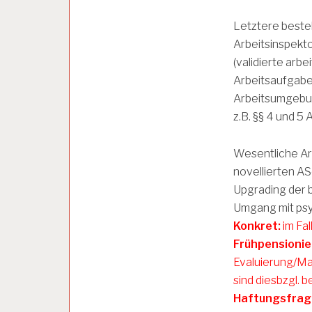
L
Y
Letztere beste
S
Arbeitsinspekt
E
(validierte arb
Arbeitsaufgabe,
A
Arbeitsumgebun
R
B
z.B. §§ 4 und 5
E
I
Wesentliche Arg
T
S
novellierten AS
B
Upgrading der b
E
D
Umgang mit psy
I
Konkret:
im Fal
N
Frühpensioni
G
U
Evaluierung/M
N
sind diesbzgl. 
G
Haftungsfrage
E
N