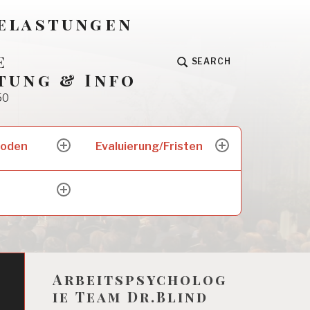
Belastungen
e
SEARCH
tung & Info
50
hoden
Evaluierung/Fristen
expand
expand
child
child
menu
menu
expand
child
menu
Arbeitspsycholog
ie Team Dr.Blind