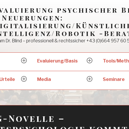
valuierung psychischer 
 Neuerungen:
igitalisierung/Künstlich
ntelligenz/Robotik -Bera
m Dr. Blind – professionell & rechtssicher +43 (0)664 957 60 
Evaluierung/Basis
Tools/Met
expand
expand
child
child
menu
menu
Urteile
Media
Seminare
expand
expand
child
child
menu
menu
-Novelle –
itspsychologie kommt