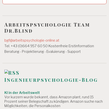
N
O
V
E
L
Arbeitspsychologie Team
L
Dr.Blind
E
2
bgf@arbeitspsychologie-online.at
0
Tel. +43 (0)664 957 60 50 Kostenfreie Erstinformation
1
2
Beratung - Projektierung - Evaluierung - Support
2
0
1
3
D
Ingenieurpsychologie-Blog
R
.
C
KI in der Arbeitswelt
H
Vor kurzem wurde bekannt, dass Amazon plant, rund 15
R
Prozent seiner Belegschaft zu kündigen. Amazon suche nach
I
Möglichkeiten, die Personalkosten