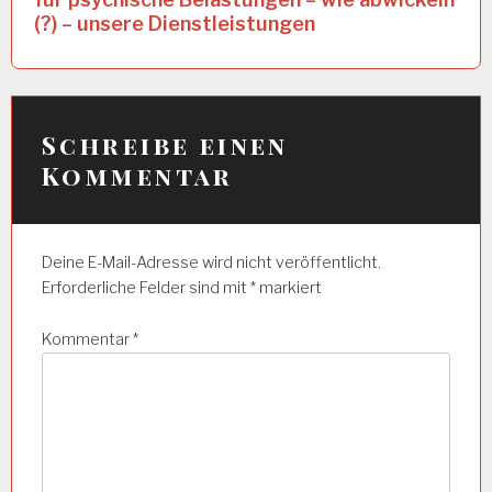
E
s
(?) – unsere Dienstleistungen
I
n
T
S
a
P
S
v
Y
Schreibe einen
C
i
Kommentar
H
g
O
L
a
O
G
Deine E-Mail-Adresse wird nicht veröffentlicht.
t
I
Erforderliche Felder sind mit
*
markiert
E
i
Kommentar
*
A
o
R
n
B
E
I
T
S
P