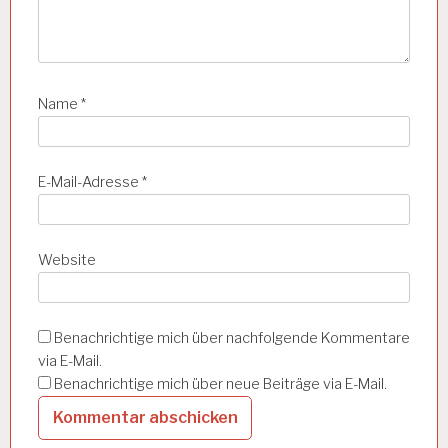
S
Y
C
H
O
Name
*
L
O
G
I
E-Mail-Adresse
*
E
S
A
L
Website
Z
B
U
R
G
Benachrichtige mich über nachfolgende Kommentare
via E-Mail.
A
Benachrichtige mich über neue Beiträge via E-Mail.
S
C
H
G