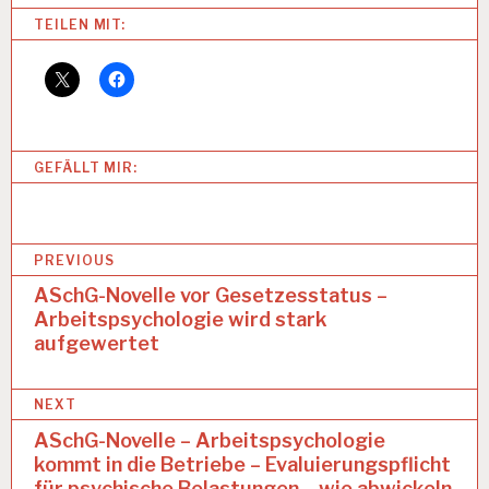
Categories:
TEILEN MIT:
A
R
B
E
I
T
GEFÄLLT MIR:
S
I
N
S
B
P
PREVIOUS
E
e
ASchG-Novelle vor Gesetzesstatus –
K
T
Arbeitspsychologie wird stark
i
O
aufgewertet
t
R
A
r
T
NEXT
a
A
ASchG-Novelle – Arbeitspsychologie
R
kommt in die Betriebe – Evaluierungspflicht
g
B
für psychische Belastungen – wie abwickeln