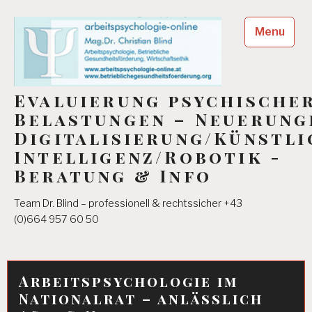
Skip
to
Menu
content
Evaluierung psychische
Belastungen – Neuerung
Digitalisierung/Künstli
Intelligenz/Robotik -
Beratung & Info
Team Dr. Blind – professionell & rechtssicher +43
(0)664 957 60 50
Arbeitspsychologie im
Nationalrat – anlässlich