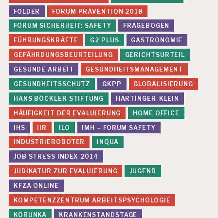
FOLDER
FORUM PRÄVENTION 2018
FORUM SICHERHEIT: SAFETY
FRAGEBOGEN
FÜHRUNGSKRÄFTE
G2 PLUS
GASTRONOMIE
GEFÄHRDUNGSBEURTEILUNG
GERICHTSURTEIL
GESUNDE ARBEIT
GESUNDHEITSMANAGEMENT
GESUNDHEITSSCHUTZ
GKPP
GLOBALISIERUNG
HANS BÖCKLER STIFTUNG
HARTINGER-KLEIN
HÄUFIGKEIT DER EVALUIERUNG
HOME OFFICE
IHS
IIR
ILO
IMH – FORUM SAFETY
INDUSTRIEROBOTER
INQUA
JOB STRESS INDEX 2014
JUDIKATUR ZUR EVALUIERUNG
JUGEND
KFZA ONLINE
KOMPETENZZENTRUM ARBEITSPSYCHOLOGIE
KORUNKA
KRANKENSTANDSTAGE