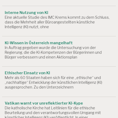
S
T
I
Interne Nutzung von KI
A
Eine aktuelle Studie des IMC Krems kommt zu dem Schluss,
N
dass die Mehrheit aller Büroangestellten künstliche
B
Intelligenz (KI) nutzt, ohne
L
I
N
KI-Wissen in Österreich mangelhaft
D
In Auftrag gegeben wurde die Untersuchung von der
Regierung, die die KI-Kompetenzen der Bürgerinnen und
E
Bürger verbessern und einen Aktionsplan
V
A
L
Ethischer Einsatz von KI
U
Mehr als 60 Staaten haben sich für eine „ethische“ und
I
„nachhaltige“ Entwicklung der künstlichen Intelligenz (KI)
E
ausgesprochen. Zu den Unterzeichnern
R
U
N
Vatikan warnt vor unreflektierter KI-Kype
G
Die katholische Kirche hat Leitlinien für die ethische
P
Beurteilung und den verantwortungsvollen Umgang mit
S
künstlicher Intelligenz (KI) veröffentlicht. In einer