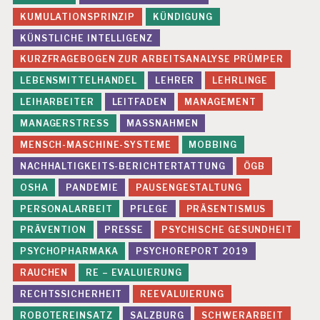
KUMULATIONSPRINZIP
KÜNDIGUNG
KÜNSTLICHE INTELLIGENZ
KURZFRAGEBOGEN ZUR ARBEITSANALYSE PRÜMPER
LEBENSMITTELHANDEL
LEHRER
LEHRLINGE
LEIHARBEITER
LEITFADEN
MANAGEMENT
MANAGERSTRESS
MASSNAHMEN
MENSCH-MASCHINE-SYSTEME
MOBBING
NACHHALTIGKEITS-BERICHTERTATTUNG
ÖGB
OSHA
PANDEMIE
PAUSENGESTALTUNG
PERSONALARBEIT
PFLEGE
PRÄSENTISMUS
PRÄVENTION
PRESSE
PSYCHISCHE GESUNDHEIT
PSYCHOPHARMAKA
PSYCHOREPORT 2019
RAUCHEN
RE – EVALUIERUNG
RECHTSSICHERHEIT
REEVALUIERUNG
ROBOTEREINSATZ
SALZBURG
SCHWERARBEIT