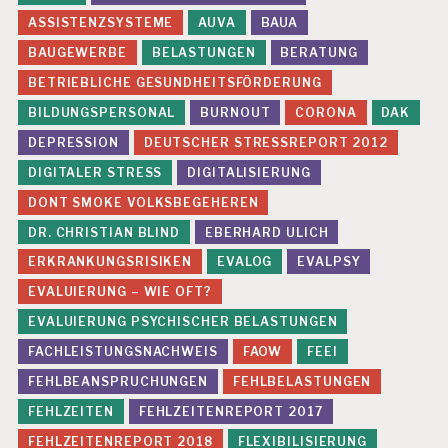
ASSISTENZSYSTEME
AUVA
BAUA
BAUGEWERBE
BELASTUNGEN
BERATUNG
BETRIEBLICHE GESUNDHEITSFÖRDERUNG
BILDUNGSPERSONAL
BURNOUT
CORONA
DAK
DEPRESSION
DEUTSCHER STRESSREPORT 2012
DIGITALER STRESS
DIGITALISIERUNG
DONT SMOKE VOLKSBEGEHEREN
DR. CHRISTIAN BLIND
EBERHARD ULICH
ERKRANKUNGSRISIKEN
EVALOG
EVALPSY
EVALUIERUNG – WIE OFT?
EVALUIERUNG PSYCHISCHER BELASTUNGEN
FACHLEISTUNGSNACHWEIS
FAOW
FEEI
FEHLBEANSPRUCHUNGEN
FEHLBELASTUNGEN
FEHLZEITEN
FEHLZEITENREPORT 2017
FEHLZEITENREPORT 2018
FLEXIBILISIERUNG