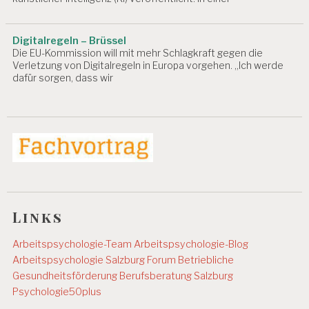
Y
C
H
Digitalregeln – Brüssel
I
Die EU-Kommission will mit mehr Schlagkraft gegen die
S
Verletzung von Digitalregeln in Europa vorgehen. „Ich werde
C
dafür sorgen, dass wir
H
E
R
B
E
L
A
S
T
U
Links
N
G
E
Arbeitspsychologie-Team
Arbeitspsychologie-Blog
N
Arbeitspsychologie Salzburg
Forum Betriebliche
Gesundheitsförderung
Berufsberatung Salzburg
S
E
Psychologie50plus
M