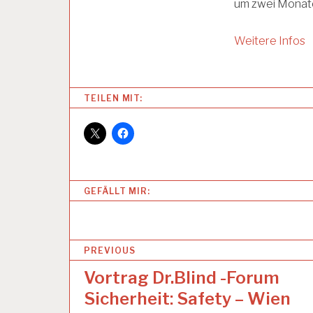
um zwei Monat
U
N
G
Weitere Infos
P
S
Y
C
TEILEN MIT:
H
I
S
C
H
E
R
GEFÄLLT MIR:
B
E
L
A
B
PREVIOUS
S
T
e
Vortrag Dr.Blind -Forum
U
i
N
Sicherheit: Safety – Wien
G