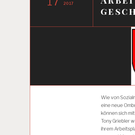
17
2017
gesc
E
Wie von Sozialm
V
eine neue Ombu
A
L
können sich mi
U
Tony Griebler w
I
ihrem Arbeitsp
E
R