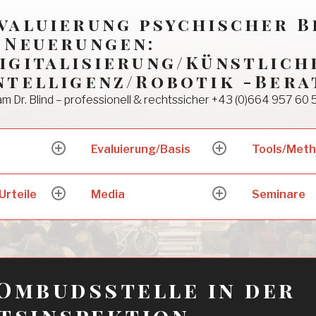
valuierung psychischer 
 Neuerungen:
igitalisierung/Künstlich
ntelligenz/Robotik -Bera
m Dr. Blind – professionell & rechtssicher +43 (0)664 957 60 
Evaluierung/Basis
Tools/Met
expand
expand
child
child
menu
menu
Urteile
Media
Seminare
expand
expand
child
child
menu
menu
Ombudsstelle in der
tsinspektion