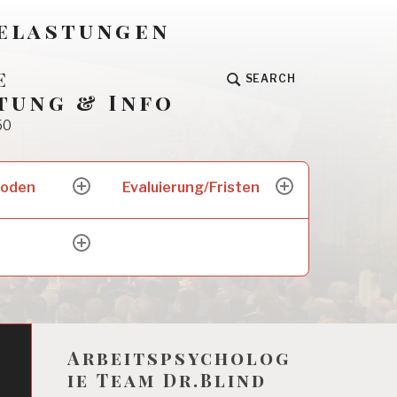
Belastungen
e
SEARCH
tung & Info
50
hoden
Evaluierung/Fristen
expand
expand
child
child
menu
menu
expand
child
menu
Arbeitspsycholog
ie Team Dr.Blind