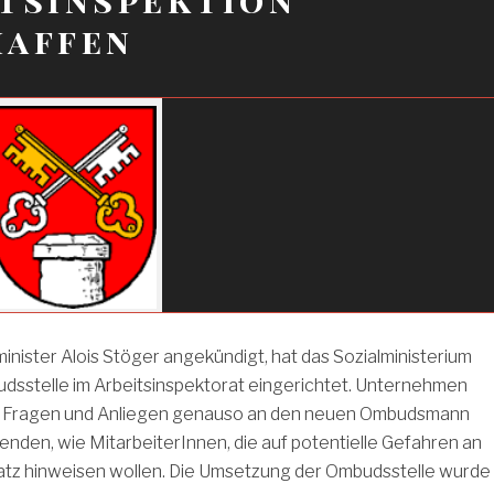
haffen
inister Alois Stöger angekündigt, hat das Sozialministerium
dsstelle im Arbeitsinspektorat eingerichtet. Unternehmen
t Fragen und Anliegen genauso an den neuen Ombudsmann
enden, wie MitarbeiterInnen, die auf potentielle Gefahren an
latz hinweisen wollen. Die Umsetzung der Ombudsstelle wurde