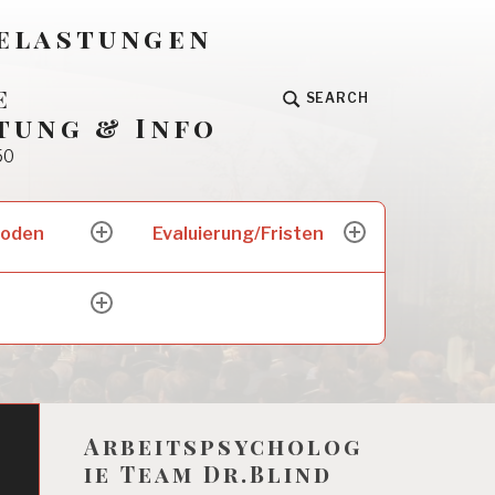
Belastungen
e
SEARCH
tung & Info
50
hoden
Evaluierung/Fristen
expand
expand
child
child
menu
menu
expand
child
menu
Arbeitspsycholog
ie Team Dr.Blind