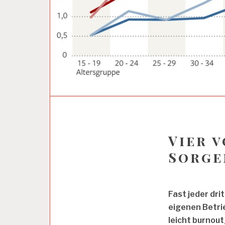
A
R
B
Vier 
E
I
Sorge
T
U
N
D
Fast jeder dri
G
eigenen Betrie
E
S
leicht burnou