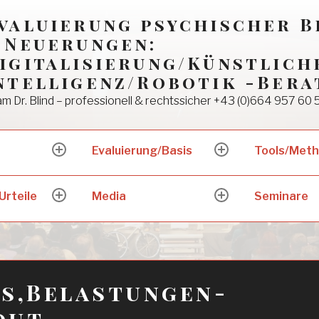
valuierung psychischer 
 Neuerungen:
igitalisierung/Künstlich
ntelligenz/Robotik -Bera
m Dr. Blind – professionell & rechtssicher +43 (0)664 957 60 
Evaluierung/Basis
Tools/Met
expand
expand
child
child
menu
menu
Urteile
Media
Seminare
expand
expand
child
child
menu
menu
s,Belastungen-
out –