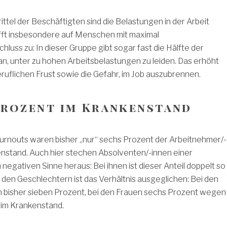
rittel der Beschäftigten sind die Belastungen in der Arbeit
ifft insbesondere auf Menschen mit maximal
hluss zu: In dieser Gruppe gibt sogar fast die Hälfte der
n, unter zu hohen Arbeitsbelastungen zu leiden. Das erhöht
eruflichen Frust sowie die Gefahr, im Job auszubrennen.
Prozent im Krankenstand
rnouts waren bisher „nur“ sechs Prozent der Arbeitnehmer/-
enstand. Auch hier stechen Absolventen/-innen einer
 negativen Sinne heraus: Bei ihnen ist dieser Anteil doppelt so
den Geschlechtern ist das Verhältnis ausgeglichen: Bei den
bisher sieben Prozent, bei den Frauen sechs Prozent wegen
 im Krankenstand.