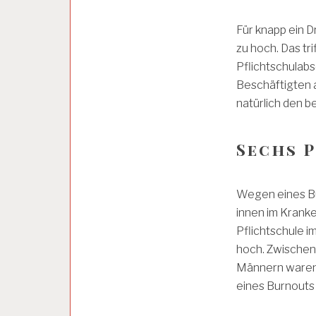
U
N
D
Für knapp ein D
H
zu hoch. Das tr
E
Pflichtschulabsc
I
T
Beschäftigten a
natürlich den b
A
R
Sechs 
B
E
I
T
Wegen eines Bu
E
innen im Krank
R
Pflichtschule im
K
A
hoch. Zwischen 
M
Männern waren 
M
E
eines Burnouts
R