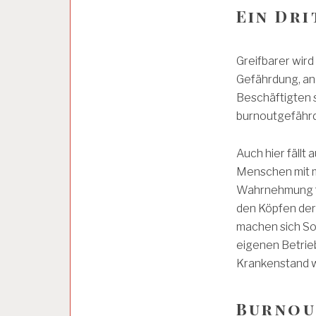
Ein Dri
A
R
B
Greifbarer wird
E
I
Gefährdung, an 
T
Beschäftigten s
S
burnoutgefährd
B
E
D
Auch hier fällt
I
N
Menschen mit ma
G
Wahrnehmung fü
U
den Köpfen der
N
G
machen sich Sorg
E
eigenen Betrie
N
Krankenstand w
A
Burnou
R