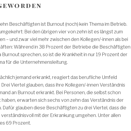
geworden
ehn Beschäftigten ist Burnout (noch) kein Thema im Betrieb.
umgekehrt: Bei den übrigen vier von zehn ist es längst zum
 – und zwar viel mehr zwischen den Kollegen/-innen als bei
äften: Während in 38 Prozent der Betriebe die Beschäftigten
Burnout sprechen, so ist die Krankheit in nur 19 Prozent der
ma für die Unternehmensleitung.
chlich jemand erkrankt, reagiert das berufliche Umfeld
: Drei Viertel glauben, dass ihre Kollegen/-innen Verständnis
and an Burnout erkrankt. Bei Personen, die selbst schon
 haben, erwarten sich sechs von zehn das Verständnis der
. Dafür glauben diese Beschäftigten zu drei Viertel, dass die
verständnisvoll mit der Erkrankung umgehen. Unter allen
es 69 Prozent.