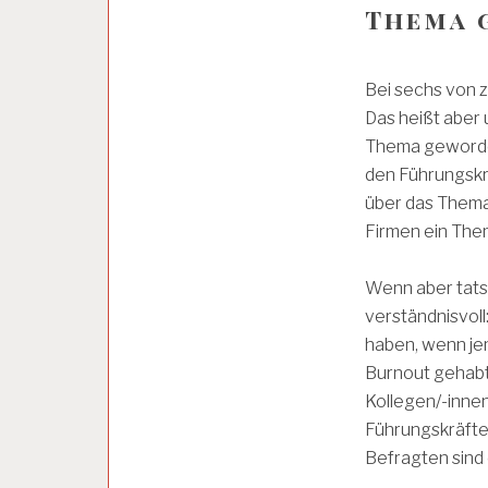
B
Thema 
E
I
T
S
Bei sechs von z
I
Das heißt aber 
N
Thema geworden
S
P
den Führungskr
E
über das Thema 
K
Firmen ein The
T
O
R
Wenn aber tatsä
A
T
verständnisvoll
haben, wenn jem
Burnout gehabt
A
R
Kollegen/-innen
B
Führungskräfte 
E
Befragten sind 
I
T