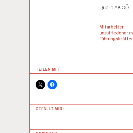
S
Quelle AK OÖ –
K
L
I
M
Mitarbeiter
A
unzufriedener m
I
Führungskräfte
N
D
E
X
2
TEILEN MIT:
0
1
7
A
R
GEFÄLLT MIR:
B
E
I
T