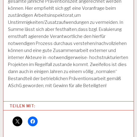
gesamte jährliche Präventionszeit angerechnet werden
können. Hier empfiehlt sich ggf. eine Voranfrage beim
zuständigen Arbeitsinspektorat,um
Unstimmigkeiten/Zusatzaufwendungen zu vermeiden. In
Summe lässt sich aber festhalten,dass bzgl. Evaluierung
ernsthaft agierende Verantwortliche den hierfür
notwendigen Prozess durchaus verstehen/nachvollziehen
können und eine gute Zusammenarbeit externer und
interner Akteure in -notwendigerweise- hochstrukturierten
Projekten im Regelfall zustande kommt. Zweifellos ist dies
dann auch in einigen Jahren zu einem völlig „normalen“
Bestandteil der betrieblichen Präventionsarbeit gemäß
ASchG geworden; mit Gewinn für alle Beteiligten!
Categories:
TEILEN MIT:
A
R
B
EI
T