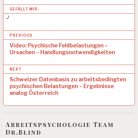
S
GEFÄLLT MIR:
A
N
Wird
A
geladen …
L
B
Y
PREVIOUS
S
e
Video: Psychische Fehlbelastungen –
E
Ursachen – Handlungsnotwendigkeiten
i
A
R
t
B
NEXT
r
EI
Schweizer Datenbasis zu arbeitsbedingten
T
a
S
psychischen Belastungen – Ergebnisse
F
analog Österreich
g
Ä
H
s
I
n
G
K
Arbeitspsychologie Team
a
EI
Dr.Blind
T
v