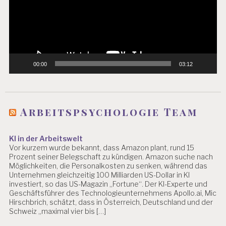
A
R
B
EI
T
S
00:00
03:12
SI
C
H
E
R
Arbeitspsychologie Team
H
EI
T
KI in der Arbeitswelt
Vor kurzem wurde bekannt, dass Amazon plant, rund 15
A
Prozent seiner Belegschaft zu kündigen. Amazon suche nach
R
Möglichkeiten, die Personalkosten zu senken, während das
B
Unternehmen gleichzeitig 100 Milliarden US-Dollar in KI
EI
investiert, so das US-Magazin „Fortune“. Der KI-Experte und
T
Geschäftsführer des Technologieunternehmens Apollo.ai, Mic
S
Hirschbrich, schätzt, dass in Österreich, Deutschland und der
W
Schweiz „maximal vier bis […]
IS