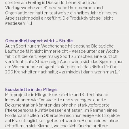
H
stellten am Freitag in Düsseldorf eine Studie zur
R
Viertagewoche vor. 41 deutsche Unternehmen und
IS
Organisationen hatten testweise ein halbes Jahr ein neues
Arbeitszeitmodell eingeführt. Die Produktivität sei leicht
T
gestiegen, […]
I
A
N
B
Gesundheitssport wirkt – Studie
LI
Auch Sport nur am Wochenende hält gesund Die tägliche
N
Laufrunde fällt nicht immer leicht – gerade unter der Woche
fehlt oft die Zeit, regelmäßig Sport zu machen. Eine kürzlich
D
veröffentlichte Studie zeigt: Auch, wenn sich das Sporteln nur
E
am Wochenende ausgeht, sinkt dadurch das Risiko für über
V
200 Krankheiten nachhaltig – zumindest dann, wenn man […]
A
L
U
Exoskelette in der Pflege
IE
Pilotprojekte in Pflege: Exoskelette und KI Technische
R
Innovationen wie Exoskelette und sprachgesteuerte
U
Dokumentation könnten das ohnehin stark geforderte
N
Pflegepersonal künftig besser entlasten. Im Rahmen eines
Fördercalls sollen in Oberösterreich nun einige Pilotprojekte
G
auf Praxistauglichkeit getestet werden. Binnen eines Jahres
P
erhofft man sich Klarheit, welche sich für eine breitere
S