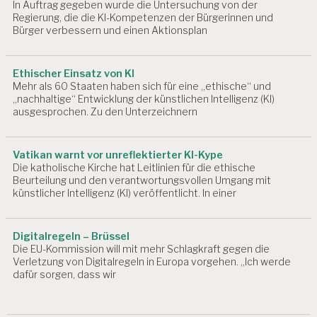
In Auftrag gegeben wurde die Untersuchung von der
E
Regierung, die die KI-Kompetenzen der Bürgerinnen und
D
Bürger verbessern und einen Aktionsplan
IZ
I
N
Ethischer Einsatz von KI
Mehr als 60 Staaten haben sich für eine „ethische“ und
A
„nachhaltige“ Entwicklung der künstlichen Intelligenz (KI)
R
ausgesprochen. Zu den Unterzeichnern
B
EI
T
Vatikan warnt vor unreflektierter KI-Kype
S
Die katholische Kirche hat Leitlinien für die ethische
P
Beurteilung und den verantwortungsvollen Umgang mit
S
künstlicher Intelligenz (KI) veröffentlicht. In einer
Y
C
H
Digitalregeln – Brüssel
O
Die EU-Kommission will mit mehr Schlagkraft gegen die
L
Verletzung von Digitalregeln in Europa vorgehen. „Ich werde
O
dafür sorgen, dass wir
G
IE
A