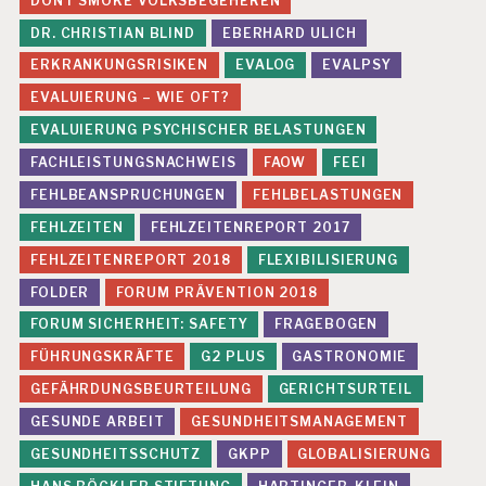
DONT SMOKE VOLKSBEGEHEREN
DR. CHRISTIAN BLIND
EBERHARD ULICH
ERKRANKUNGSRISIKEN
EVALOG
EVALPSY
EVALUIERUNG – WIE OFT?
EVALUIERUNG PSYCHISCHER BELASTUNGEN
FACHLEISTUNGSNACHWEIS
FAOW
FEEI
FEHLBEANSPRUCHUNGEN
FEHLBELASTUNGEN
FEHLZEITEN
FEHLZEITENREPORT 2017
FEHLZEITENREPORT 2018
FLEXIBILISIERUNG
FOLDER
FORUM PRÄVENTION 2018
FORUM SICHERHEIT: SAFETY
FRAGEBOGEN
FÜHRUNGSKRÄFTE
G2 PLUS
GASTRONOMIE
GEFÄHRDUNGSBEURTEILUNG
GERICHTSURTEIL
GESUNDE ARBEIT
GESUNDHEITSMANAGEMENT
GESUNDHEITSSCHUTZ
GKPP
GLOBALISIERUNG