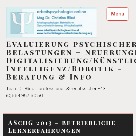
Skip
to
Menu
content
Evaluierung psychische
Belastungen – Neuerung
Digitalisierung/Künstli
Intelligenz/Robotik -
Beratung & Info
Team Dr. Blind – professionell & rechtssicher +43
(0)664 957 60 50
ASchG 2013 – betriebliche
Lernerfahrungen