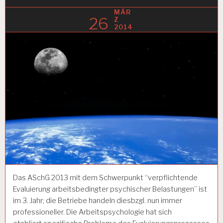
MÄR
26
Z
2014
Das ASchG 2013 mit dem Schwerpunkt “verpflichtende
Evaluierung arbeitsbedingter psychischer Belastungen” ist
im 3. Jahr; die Betriebe handeln diesbzgl. nun immer
professioneller. Die Arbeitspsychologie hat sich