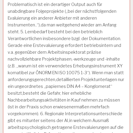
Problematisch ist ein derartiger Output auch für
unabdingbare Folgeprojekte („bei der nächstfolgenden
Evaluierung ein anderer Anbieter mit anderen
Instrumenten..“),da man weitgehend wieder am Anfang
steht. 5. Lernbedarf besteht bei den betrieblich
Verantwortlichen insbesondere bzgl. der Dokumentation.
Gerade eine Erstevaluierung erfordert betriebsintern und
v.a. gegenüber dem Arbeitsinspektorat präzise
nachvollziehbare Projektphasen,-werkzeuge und -inhalte
(z.B. „warum ist ein verwendetes Erhebungsinstrument XY
komatibel zur ÖNORM EN ISO 10075 1-3“). Wenn man statt
anforderungsgerechten,detaillierten Projektunterlagen nur
ein ungeordnetes „papiernes DIN A4 – Konglomerat“
besitzt,besteht die Gefahr, hier erhebliche
Nachbearbeitungsaktivitäten in Kauf nehmen zu müssen
(ist in der Praxis schon erwiesenermaßen mehrfach
vorgekommen). 6. Regionale Interpretationsunterschiede
gibt es mitunter seitens der AI,in welchem Ausmaß
arbeitspsychologisch getragene Erstevaluierungen auf die