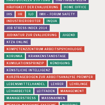
HANS BÖCKLER STIFTUNG
HARTINGER-KLEIN
HÄUFIGKEIT DER EVALUIERUNG
HOME OFFICE
IHS
IIR
ILO
IMH – FORUM SAFETY
INDUSTRIEROBOTER
INQUA
JOB STRESS INDEX 2014
JUDIKATUR ZUR EVALUIERUNG
JUGEND
KFZA ONLINE
KOMPETENZZENTRUM ARBEITSPSYCHOLOGIE
KORUNKA
KRANKENSTANDSTAGE
KUMULATIONSPRINZIP
KÜNDIGUNG
KÜNSTLICHE INTELLIGENZ
KURZFRAGEBOGEN ZUR ARBEITSANALYSE PRÜMPER
LEBENSMITTELHANDEL
LEHRER
LEHRLINGE
LEIHARBEITER
LEITFADEN
MANAGEMENT
MANAGERSTRESS
MASSNAHMEN