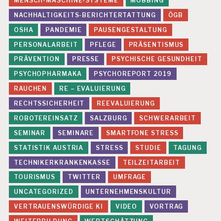
MENSCH-MASCHINE-SYSTEME
MOBBING
NACHHALTIGKEITS-BERICHTERTATTUNG
ÖGB
OSHA
PANDEMIE
PAUSENGESTALTUNG
PERSONALARBEIT
PFLEGE
PRÄSENTISMUS
PRÄVENTION
PRESSE
PSYCHISCHE GESUNDHEIT
PSYCHOPHARMAKA
PSYCHOREPORT 2019
RAUCHEN
RE – EVALUIERUNG
RECHTSSICHERHEIT
REEVALUIERUNG
ROBOTEREINSATZ
SALZBURG
SCHWERARBEIT
SEMINAR
SEMINARE
SMARTFONE STRESS
STATISTIK AUSTRIA
STRESS
STUDIE
TAGUNG
TECHNIKERKRANKENKASSE
TEILZEITARBEIT
TOURISMUS
TWITTER
UMFRAGE
UNCATEGORIZED
UNTERNEHMENSKULTUR
VERTRAUENSWÜRDIGE KI
VIDEO
VORTRAG