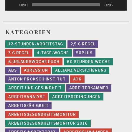
B
00:00
00:35
E
A
N
S
Kategorien
P
R
U
12-STUNDEN-ARBEITSTAG
2,5 G REGEL
C
3 G REGEL
4-TAGE-WOCHE
50PLUS
H
U
6.URLAUBSWOCHE EUGH
60 STUNDEN WOCHE
N
ABS
AGRESSION
ALLIANZ VERSICHERUNG
G
E
ANTON PROKSCH INSTITUT
AOK
N
ARBEIT UND GESUNDHEIT
ARBEITERKAMMER
G
ARBEITSANALYSE
ARBEITSBEDINGUNGEN
K
P
ARBEITSFÄHIGKEIT
P
ARBEITSGESUNDHEITSMONITOR
P
ARBEITSGESUNDHEITSMONITOR 2016
R
Ä