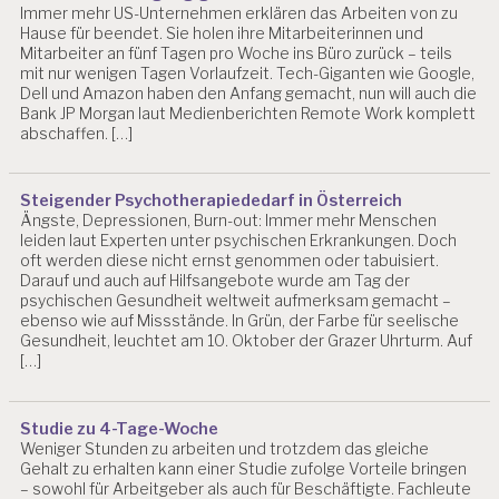
E
Immer mehr US-Unternehmen erklären das Arbeiten von zu
L
Hause für beendet. Sie holen ihre Mitarbeiterinnen und
L
Mitarbeiter an fünf Tagen pro Woche ins Büro zurück – teils
E
mit nur wenigen Tagen Vorlaufzeit. Tech-Giganten wie Google,
2
Dell und Amazon haben den Anfang gemacht, nun will auch die
Bank JP Morgan laut Medienberichten Remote Work komplett
0
abschaffen. […]
1
2
2
0
Steigender Psychotherapiededarf in Österreich
1
Ängste, Depressionen, Burn-out: Immer mehr Menschen
3
leiden laut Experten unter psychischen Erkrankungen. Doch
oft werden diese nicht ernst genommen oder tabuisiert.
B
Darauf und auch auf Hilfsangebote wurde am Tag der
U
psychischen Gesundheit weltweit aufmerksam gemacht –
R
ebenso wie auf Missstände. In Grün, der Farbe für seelische
Gesundheit, leuchtet am 10. Oktober der Grazer Uhrturm. Auf
N
[…]
O
U
T
Studie zu 4-Tage-Woche
D
Weniger Stunden zu arbeiten und trotzdem das gleiche
R.
Gehalt zu erhalten kann einer Studie zufolge Vorteile bringen
C
– sowohl für Arbeitgeber als auch für Beschäftigte. Fachleute