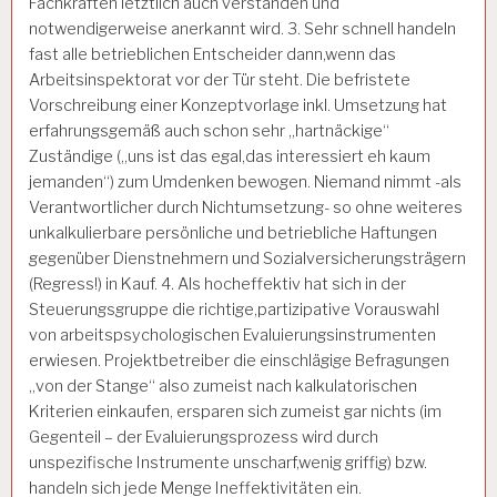
Fachkräften letztlich auch verstanden und
notwendigerweise anerkannt wird. 3. Sehr schnell handeln
fast alle betrieblichen Entscheider dann,wenn das
Arbeitsinspektorat vor der Tür steht. Die befristete
Vorschreibung einer Konzeptvorlage inkl. Umsetzung hat
erfahrungsgemäß auch schon sehr „hartnäckige“
Zuständige („uns ist das egal,das interessiert eh kaum
jemanden“) zum Umdenken bewogen. Niemand nimmt -als
Verantwortlicher durch Nichtumsetzung- so ohne weiteres
unkalkulierbare persönliche und betriebliche Haftungen
gegenüber Dienstnehmern und Sozialversicherungsträgern
(Regress!) in Kauf. 4. Als hocheffektiv hat sich in der
Steuerungsgruppe die richtige,partizipative Vorauswahl
von arbeitspsychologischen Evaluierungsinstrumenten
erwiesen. Projektbetreiber die einschlägige Befragungen
„von der Stange“ also zumeist nach kalkulatorischen
Kriterien einkaufen, ersparen sich zumeist gar nichts (im
Gegenteil – der Evaluierungsprozess wird durch
unspezifische Instrumente unscharf,wenig griffig) bzw.
handeln sich jede Menge Ineffektivitäten ein.