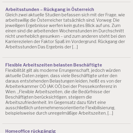
S
E
Arbeitsstunden – Rückgang in Österreich
N
Gleich zwei aktuelle Studien befassen sich mit der Frage, wie
S
arbeitswillig die Österreicher tatsächlich sind. Vorweg: Die
C
jeweiligen Ergebnisse werfen kein gutes Blick auf uns. Zum
H
einen sind die arbeitenden Wochenstunden im Durchschnitt
A
nicht unerheblich gesunken – und zum anderen steht bei den
Karrierezielen der Faktor Spaß im Vordergrund. Rückgang der
F
Arbeitsstunden Das Ergebnis der […]
T
A
S
Flexible Arbeitszeiten belasten Beschäftigte
C
Flexibilität gilt als moderne Errungenschaft, jedoch würden
H
aktuelle Daten zeigen, dass viele Beschäftigte unter den
G
daraus entstehenden Belastungen leiden, heißt es von der
Arbeiterkammer OÖ (AK OÖ) bei der Pressekonferenz in
A
Wien. „Flexible Arbeitszeiten, die die Bedürfnisse der
S
Beschäftigten berücksichtigen, steigern die
C
Arbeitszufriedenheit. Im Gegensatz dazu führt eine
H
ausschließlich unternehmensorientierte Flexibilisierung,
G
beispielsweise durch unregelmäßige Arbeitszeiten, […]
N
O
V
Homeoffice rückgängig