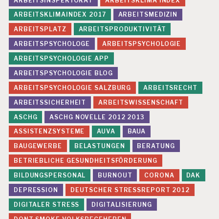
ARBEITSINSPEKTORAT
ARBEITSKLIMA INDEX
V
ARBEITSKLIMAINDEX 2017
ARBEITSMEDIZIN
E
N
ARBEITSPLATZ
ARBEITSPRODUKTIVITÄT
T
I
ARBEITSPSYCHOLOGE
ARBEITSPSYCHOLOGIE
O
ARBEITSPSYCHOLOGIE APP
N
ARBEITSPSYCHOLOGIE BLOG
S
ARBEITSPSYCHOLOGIE SALZBURG
ARBEITSRECHT
T
U
ARBEITSSICHERHEIT
ARBEITSWISSENSCHAFT
D
IE
ASCHG
ASCHG NOVELLE 2012 2013
ASSISTENZSYSTEME
AUVA
BAUA
BAUGEWERBE
BELASTUNGEN
BERATUNG
BETRIEBLICHE GESUNDHEITSFÖRDERUNG
BILDUNGSPERSONAL
BURNOUT
CORONA
DAK
DEPRESSION
DEUTSCHER STRESSREPORT 2012
DIGITALER STRESS
DIGITALISIERUNG