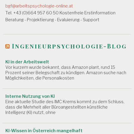
A
bgf@arbeitspsychologie-online.at
i
R
Tel. +43 (0)664 957 60 50 Kostenfreie Erstinformation
B
g
Beratung - Projektierung - Evaluierung - Support
EI
a
T
SI
t
N
S
Ingenieurpsychologie-Blog
i
P
E
o
K
KI in der Arbeitswelt
n
T
Vor kurzem wurde bekannt, dass Amazon plant, rund 15
O
Prozent seiner Belegschaft zu kündigen. Amazon suche nach
Möglichkeiten, die Personalkosten
R
A
T
Interne Nutzung von KI
A
Eine aktuelle Studie des IMC Krems kommt zu dem Schluss,
R
dass die Mehrheit aller Büroangestellten künstliche
B
Intelligenz (KI) nutzt, ohne
EI
T
S
KI-Wissen in Österreich mangelhaft
M