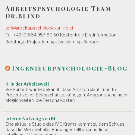
s
S
Arbeitspsychologie Team
B
n
Dr.Blind
E
D
a
I
bgf@arbeitspsychologie-online.at
v
N
Tel. +43 (0)664 957 60 50 Kostenfreie Erstinformation
G
i
Beratung - Projektierung - Evaluierung - Support
U
N
g
G
E
a
N
Ingenieurpsychologie-Blog
t
A
i
R
KI in der Arbeitswelt
B
Vor kurzem wurde bekannt, dass Amazon plant, rund 15
o
EI
Prozent seiner Belegschaft zu kündigen. Amazon suche nach
T
Möglichkeiten, die Personalkosten
n
S
F
Ä
Interne Nutzung von KI
H
Eine aktuelle Studie des IMC Krems kommt zu dem Schluss,
I
dass die Mehrheit aller Büroangestellten künstliche
G
Intelligenz (KI) nutzt, ohne