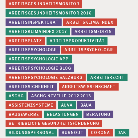
H
ARBEITSGESUNDHEITSMONITOR
Ä
ARBEITSGESUNDHEITSMONITOR 2016
U
FI
ARBEITSINSPEKTORAT
ARBEITSKLIMA INDEX
G
ARBEITSKLIMAINDEX 2017
ARBEITSMEDIZIN
K
EI
ARBEITSPLATZ
ARBEITSPRODUKTIVITÄT
T
D
ARBEITSPSYCHOLOGE
ARBEITSPSYCHOLOGIE
E
ARBEITSPSYCHOLOGIE APP
R
E
ARBEITSPSYCHOLOGIE BLOG
V
ARBEITSPSYCHOLOGIE SALZBURG
ARBEITSRECHT
A
L
ARBEITSSICHERHEIT
ARBEITSWISSENSCHAFT
U
ASCHG
ASCHG NOVELLE 2012 2013
IE
R
ASSISTENZSYSTEME
AUVA
BAUA
U
N
BAUGEWERBE
BELASTUNGEN
BERATUNG
G
BETRIEBLICHE GESUNDHEITSFÖRDERUNG
H
BILDUNGSPERSONAL
BURNOUT
CORONA
DAK
O