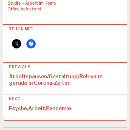
Studie – Arbeit im Home
Office belastend
Categories:
TEILEN MIT:
4
-
T
A
G
E
B
PREVIOUS
-
W
e
Arbeitspausen/Gestaltung/Relevanz ..
O
gerade in Corona-Zeiten
i
C
H
t
E
NEXT
r
A
Psyche,Arbeit,Pandemie
R
a
B
g
EI
T