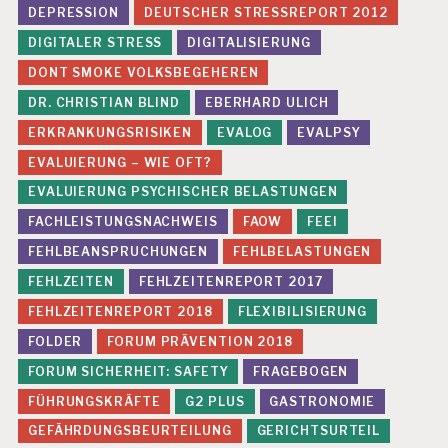
DEPRESSION
DEUTSCHER STRESSREPORT 2012
M
E
DIGITALER STRESS
DIGITALISIERUNG
O
F
DONT SMOKE VOLKSBEGEHEREN
FI
DR. CHRISTIAN BLIND
EBERHARD ULICH
C
E
ERKRANKUNGSRISIKEN
EVALOG
EVALPSY
M
EVALUIERUNG – WIE OFT?
A
EVALUIERUNG PSYCHISCHER BELASTUNGEN
N
A
FACHLEISTUNGSNACHWEIS
FAOW
FEEI
G
FEHLBEANSPRUCHUNGEN
FEHLBELASTUNGEN
E
M
FEHLZEITEN
FEHLZEITENREPORT 2017
E
FEHLZEITENREPORT 2018
FLEXIBILISIERUNG
N
T
FOLDER
FORUM PRÄVENTION 2018
P
FORUM SICHERHEIT: SAFETY
FRAGEBOGEN
E
FÜHRUNGSKRÄFTE
G2 PLUS
GASTRONOMIE
R
S
GEFÄHRDUNGSBEURTEILUNG
GERICHTSURTEIL
O