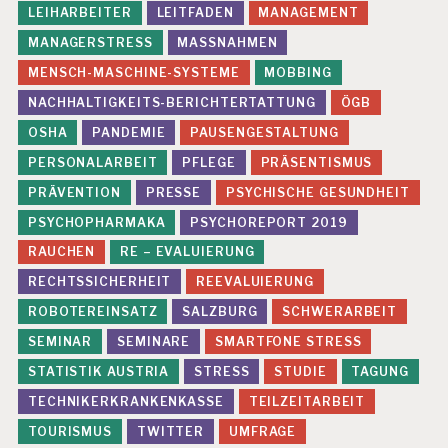
LEIHARBEITER
LEITFADEN
MANAGEMENT
H
EI
MANAGERSTRESS
MASSNAHMEN
T
MENSCH-MASCHINE-SYSTEME
MOBBING
T
NACHHALTIGKEITS-BERICHTERTATTUNG
ÖGB
EI
L
OSHA
PANDEMIE
PAUSENGESTALTUNG
Z
PERSONALARBEIT
PFLEGE
PRÄSENTISMUS
EI
T
PRÄVENTION
PRESSE
PSYCHISCHE GESUNDHEIT
A
R
PSYCHOPHARMAKA
PSYCHOREPORT 2019
B
RAUCHEN
RE – EVALUIERUNG
EI
T
RECHTSSICHERHEIT
REEVALUIERUNG
ROBOTEREINSATZ
SALZBURG
SCHWERARBEIT
U
N
SEMINAR
SEMINARE
SMARTFONE STRESS
T
E
STATISTIK AUSTRIA
STRESS
STUDIE
TAGUNG
R
TECHNIKERKRANKENKASSE
TEILZEITARBEIT
N
E
TOURISMUS
TWITTER
UMFRAGE
H