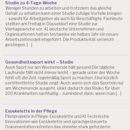
Studie zu 4-Tage-Woche
D
Weniger Stunden zu arbeiten und trotzdem das gleiche
I
Gehalt zu erhalten kann einer Studie zufolge Vorteile bringen
G
– sowohl für Arbeitgeber als auch für Beschäftigte. Fachleute
I
stellten am Freitag in Düsseldorf eine Studie zur
T
Viertagewoche vor. 41 deutsche Unternehmen und
A
Organisationen hatten testweise ein halbes Jahr ein neues
Arbeitszeitmodell eingeführt. Die Produktivität sei leicht
LI
gestiegen, […]
SI
E
R
U
Gesundheitssport wirkt – Studie
N
Auch Sport nur am Wochenende hält gesund Die tägliche
G
Laufrunde fällt nicht immer leicht – gerade unter der Woche
fehlt oft die Zeit, regelmäßig Sport zu machen. Eine kürzlich
D
veröffentlichte Studie zeigt: Auch, wenn sich das Sporteln nur
R.
am Wochenende ausgeht, sinkt dadurch das Risiko für über
C
200 Krankheiten nachhaltig – zumindest dann, wenn man […]
H
R
IS
Exoskelette in der Pflege
T
Pilotprojekte in Pflege: Exoskelette und KI Technische
I
Innovationen wie Exoskelette und sprachgesteuerte
A
Dokumentation könnten das ohnehin stark geforderte