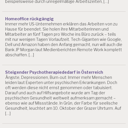
B
beispielsweise durch unregelmäßige Arbeitszeiten, […]
E
R
A
Homeoffice rückgängig
T
Immer mehr US-Unternehmen erklären das Arbeiten von zu
U
Hause für beendet. Sie holen ihre Mitarbeiterinnen und
N
Mitarbeiter an fünf Tagen pro Woche ins Büro zurück – teils
G
mit nur wenigen Tagen Vorlaufzeit. Tech-Giganten wie Google,
Dell und Amazon haben den Anfang gemacht, nun will auch die
D
Bank JP Morgan laut Medienberichten Remote Work komplett
I
abschaffen. […]
G
I
T
Steigender Psychotherapiededarf in Österreich
A
Ängste, Depressionen, Burn-out: Immer mehr Menschen
L
leiden laut Experten unter psychischen Erkrankungen. Doch
E
oft werden diese nicht ernst genommen oder tabuisiert.
R
Darauf und auch auf Hilfsangebote wurde am Tag der
S
psychischen Gesundheit weltweit aufmerksam gemacht –
T
ebenso wie auf Missstände. In Grün, der Farbe für seelische
Gesundheit, leuchtet am 10. Oktober der Grazer Uhrturm. Auf
R
[…]
E
S
S