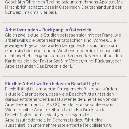
Geschäftsführer des Technologieunternehmens Apollo.ai, Mic
B
Hirschbrich, schätzt, dass in Österreich, Deutschland und der
EI
Schweiz „maximal vier bis […]
T
S
P
Arbeitsstunden – Rückgang in Österreich
S
Gleich zwei aktuelle Studien befassen sich mit der Frage, wie
Y
arbeitswillig die Österreicher tatsächlich sind. Vorweg: Die
C
jeweiligen Ergebnisse werfen kein gutes Blick auf uns. Zum
H
einen sind die arbeitenden Wochenstunden im Durchschnitt
O
nicht unerheblich gesunken – und zum anderen steht bei den
L
Karrierezielen der Faktor Spaß im Vordergrund. Rückgang der
O
Arbeitsstunden Das Ergebnis der […]
G
IE
S
Flexible Arbeitszeiten belasten Beschäftigte
A
Flexibilität gilt als moderne Errungenschaft, jedoch würden
L
aktuelle Daten zeigen, dass viele Beschäftigte unter den
Z
daraus entstehenden Belastungen leiden, heißt es von der
B
Arbeiterkammer OÖ (AK OÖ) bei der Pressekonferenz in
U
Wien. „Flexible Arbeitszeiten, die die Bedürfnisse der
R
Beschäftigten berücksichtigen, steigern die
Arbeitszufriedenheit. Im Gegensatz dazu führt eine
G
ausschließlich unternehmensorientierte Flexibilisierung,