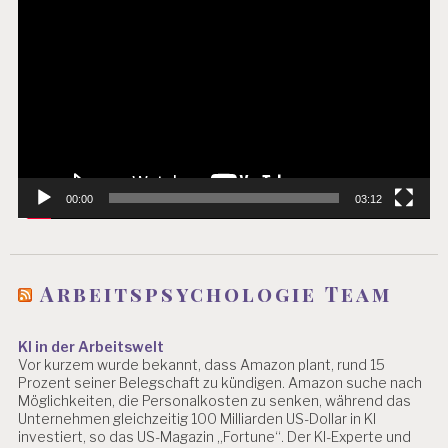
L
Player
O
G
E
A
R
B
EI
T
00:00
03:12
S
P
S
Y
C
Arbeitspsychologie Team
H
O
L
KI in der Arbeitswelt
O
Vor kurzem wurde bekannt, dass Amazon plant, rund 15
G
Prozent seiner Belegschaft zu kündigen. Amazon suche nach
IE
Möglichkeiten, die Personalkosten zu senken, während das
Unternehmen gleichzeitig 100 Milliarden US-Dollar in KI
A
investiert, so das US-Magazin „Fortune“. Der KI-Experte und
R