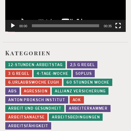
E
R
B
E
L
00:00
00:35
A
S
T
U
Kategorien
N
G
E
12-STUNDEN-ARBEITSTAG
2,5 G REGEL
N
3 G REGEL
4-TAGE-WOCHE
50PLUS
F
6.URLAUBSWOCHE EUGH
60 STUNDEN WOCHE
E
H
ABS
AGRESSION
ALLIANZ VERSICHERUNG
L
ANTON PROKSCH INSTITUT
AOK
Z
EI
ARBEIT UND GESUNDHEIT
ARBEITERKAMMER
T
ARBEITSANALYSE
ARBEITSBEDINGUNGEN
E
N
ARBEITSFÄHIGKEIT