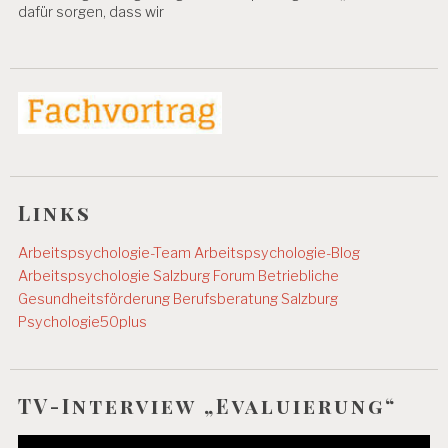
dafür sorgen, dass wir
O
D
U
K
T
I
V
I
T
Ä
T
Links
A
Arbeitspsychologie-Team
Arbeitspsychologie-Blog
R
Arbeitspsychologie Salzburg
Forum Betriebliche
B
EI
Gesundheitsförderung
Berufsberatung Salzburg
T
Psychologie50plus
S
P
S
Y
TV-Interview „Evaluierung“
C
H
Video-
O