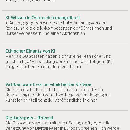
K
EI
T
KI-Wissen in Österreich mangelhaft
In Auftrag gegeben wurde die Untersuchung von der
A
Regierung, die die KI-Kompetenzen der Bürgerinnen und
R
Bürger verbessern und einen Aktionsplan
B
EI
T
Ethischer Einsatz von KI
S
Mehr als 60 Staaten haben sich für eine „ethische“ und
P
„nachhaltige“ Entwicklung der künstlichen Intelligenz (KI)
L
ausgesprochen. Zu den Unterzeichnern
A
T
Z
Vatikan warnt vor unreflektierter KI-Kype
Die katholische Kirche hat Leitlinien für die ethische
A
Beurteilung und den verantwortungsvollen Umgang mit
R
künstlicher Intelligenz (KI) veröffentlicht. In einer
B
EI
T
Digitalregeln – Brüssel
S
Die EU-Kommission will mit mehr Schlagkraft gegen die
P
Verletzung von Digitalregeln in Europa vorgehen. „Ich werde
R