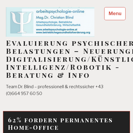
Skip
to
Menu
content
Evaluierung psychische
Belastungen – Neuerung
Digitalisierung/Künstli
Intelligenz/Robotik -
Beratung & Info
Team Dr. Blind – professionell & rechtssicher +43
(0)664 957 60 50
62% fordern permanentes
Home-Office