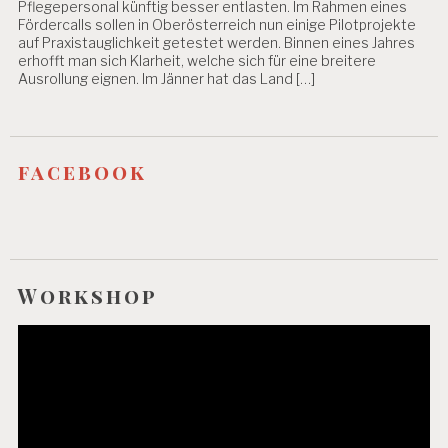
N
Pflegepersonal künftig besser entlasten. Im Rahmen eines
Fördercalls sollen in Oberösterreich nun einige Pilotprojekte
B
auf Praxistauglichkeit getestet werden. Binnen eines Jahres
LI
erhofft man sich Klarheit, welche sich für eine breitere
N
Ausrollung eignen. Im Jänner hat das Land […]
D
E
V
A
facebook
L
U
IE
R
U
N
G
Workshop
P
S
Video-
Y
Player
C
H
IS
C
H