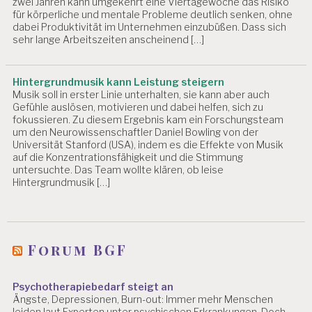
zwei Jahren kann umgekehrt eine Viertagewoche das Risiko
für körperliche und mentale Probleme deutlich senken, ohne
dabei Produktivität im Unternehmen einzubüßen. Dass sich
sehr lange Arbeitszeiten anscheinend […]
Hintergrundmusik kann Leistung steigern
Musik soll in erster Linie unterhalten, sie kann aber auch
Gefühle auslösen, motivieren und dabei helfen, sich zu
fokussieren. Zu diesem Ergebnis kam ein Forschungsteam
um den Neurowissenschaftler Daniel Bowling von der
Universität Stanford (USA), indem es die Effekte von Musik
auf die Konzentrationsfähigkeit und die Stimmung
untersuchte. Das Team wollte klären, ob leise
Hintergrundmusik […]
Forum BGF
Psychotherapiebedarf steigt an
Ängste, Depressionen, Burn-out: Immer mehr Menschen
leiden laut Experten unter psychischen Erkrankungen. Doch