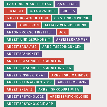
12-STUNDEN-ARBEITSTAG
2,5 G REGEL
3 G REGEL
4-TAGE-WOCHE
50PLUS
6.URLAUBSWOCHE EUGH
60 STUNDEN WOCHE
ABS
AGRESSION
ALLIANZ VERSICHERUNG
ANTON PROKSCH INSTITUT
AOK
ARBEIT UND GESUNDHEIT
ARBEITERKAMMER
ARBEITSANALYSE
ARBEITSBEDINGUNGEN
ARBEITSFÄHIGKEIT
ARBEITSGESUNDHEITSMONITOR
ARBEITSGESUNDHEITSMONITOR 2016
ARBEITSINSPEKTORAT
ARBEITSKLIMA INDEX
ARBEITSKLIMAINDEX 2017
ARBEITSMEDIZIN
ARBEITSPLATZ
ARBEITSPRODUKTIVITÄT
ARBEITSPSYCHOLOGE
ARBEITSPSYCHOLOGIE
ARBEITSPSYCHOLOGIE APP