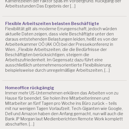
Karrierezielen der Faktor Spaß im Vordergrund. Rückgang der
W
Arbeitsstunden Das Ergebnis der […]
P
E
R
Flexible Arbeitszeiten belasten Beschäftigte
Flexibilität gilt als moderne Errungenschaft, jedoch würden
S
aktuelle Daten zeigen, dass viele Beschäftigte unter den
O
daraus entstehenden Belastungen leiden, heißt es von der
N
Arbeiterkammer OÖ (AK OÖ) bei der Pressekonferenz in
A
Wien. „Flexible Arbeitszeiten, die die Bedürfnisse der
L
Beschäftigten berücksichtigen, steigern die
A
Arbeitszufriedenheit. Im Gegensatz dazu führt eine
R
ausschließlich unternehmensorientierte Flexibilisierung,
B
beispielsweise durch unregelmäßige Arbeitszeiten, […]
EI
T
Homeoffice rückgängig
V
Immer mehr US-Unternehmen erklären das Arbeiten von zu
O
Hause für beendet. Sie holen ihre Mitarbeiterinnen und
R
Mitarbeiter an fünf Tagen pro Woche ins Büro zurück – teils
T
mit nur wenigen Tagen Vorlaufzeit. Tech-Giganten wie Google,
R
Dell und Amazon haben den Anfang gemacht, nun will auch die
A
Bank JP Morgan laut Medienberichten Remote Work komplett
G
abschaffen. […]