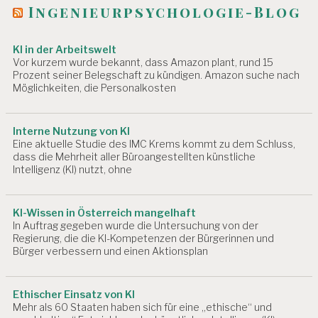
a
Ingenieurpsychologie-Blog
EI
t
T
S
i
KI in der Arbeitswelt
P
Vor kurzem wurde bekannt, dass Amazon plant, rund 15
S
o
Prozent seiner Belegschaft zu kündigen. Amazon suche nach
Y
Möglichkeiten, die Personalkosten
n
C
H
O
Interne Nutzung von KI
L
Eine aktuelle Studie des IMC Krems kommt zu dem Schluss,
O
dass die Mehrheit aller Büroangestellten künstliche
G
Intelligenz (KI) nutzt, ohne
IE
A
R
KI-Wissen in Österreich mangelhaft
B
In Auftrag gegeben wurde die Untersuchung von der
EI
Regierung, die die KI-Kompetenzen der Bürgerinnen und
Bürger verbessern und einen Aktionsplan
T
S
W
IS
Ethischer Einsatz von KI
S
Mehr als 60 Staaten haben sich für eine „ethische“ und