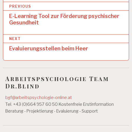
B
Y
PREVIOUS
S
e
E-Learning Tool zur Förderung psychischer
E
Gesundheit
i
A
R
t
B
NEXT
r
EI
Evaluierungsstellen beim Heer
T
a
S
P
g
S
Y
s
C
Arbeitspsychologie Team
n
H
Dr.Blind
O
a
L
bgf@arbeitspsychologie-online.at
O
v
Tel. +43 (0)664 957 60 50 Kostenfreie Erstinformation
G
E
i
Beratung - Projektierung - Evaluierung - Support
A
g
R
B