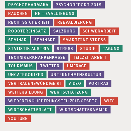
PSYCHOPHARMAKA
PSYCHOREPORT 2019
RAUCHEN
RE – EVALUIERUNG
RECHTSSICHERHEIT
REEVALUIERUNG
ROBOTEREINSATZ
SALZBURG
SCHWERARBEIT
SEMINAR
SEMINARE
SMARTFONE STRESS
STATISTIK AUSTRIA
STRESS
STUDIE
TAGUNG
TECHNIKERKRANKENKASSE
TEILZEITARBEIT
TOURISMUS
TWITTER
UMFRAGE
UNCATEGORIZED
UNTERNEHMENSKULTUR
VERTRAUENSWÜRDIGE KI
VIDEO
VORTRAG
WEITERBILDUNG
WERTSCHÄTZUNG
WIEDEREINGLIEDERUNGSTEILZEIT-GESETZ
WIFO
WIRTSCHAFTSBLATT
WIRTSCHAFTSKAMMER
YOUTUBE