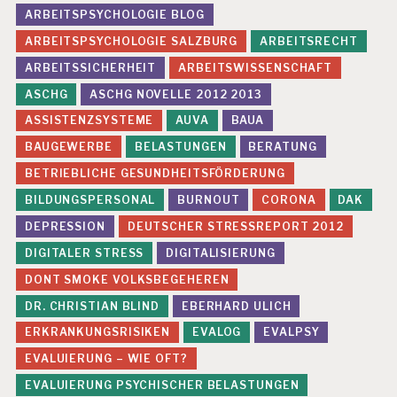
ARBEITSPSYCHOLOGIE BLOG
ARBEITSPSYCHOLOGIE SALZBURG
ARBEITSRECHT
ARBEITSSICHERHEIT
ARBEITSWISSENSCHAFT
ASCHG
ASCHG NOVELLE 2012 2013
ASSISTENZSYSTEME
AUVA
BAUA
BAUGEWERBE
BELASTUNGEN
BERATUNG
BETRIEBLICHE GESUNDHEITSFÖRDERUNG
BILDUNGSPERSONAL
BURNOUT
CORONA
DAK
DEPRESSION
DEUTSCHER STRESSREPORT 2012
DIGITALER STRESS
DIGITALISIERUNG
DONT SMOKE VOLKSBEGEHEREN
DR. CHRISTIAN BLIND
EBERHARD ULICH
ERKRANKUNGSRISIKEN
EVALOG
EVALPSY
EVALUIERUNG – WIE OFT?
EVALUIERUNG PSYCHISCHER BELASTUNGEN