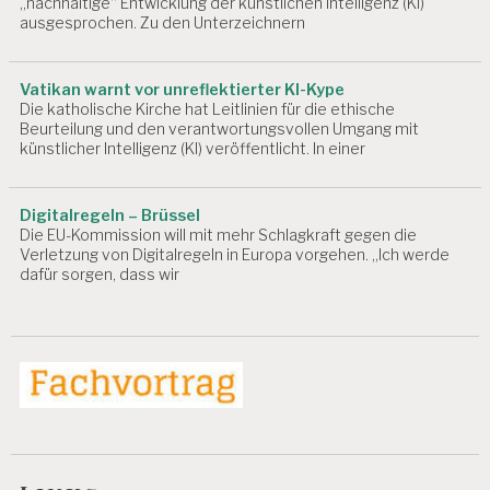
E
„nachhaltige“ Entwicklung der künstlichen Intelligenz (KI)
N
ausgesprochen. Zu den Unterzeichnern
S
C
H
Vatikan warnt vor unreflektierter KI-Kype
A
Die katholische Kirche hat Leitlinien für die ethische
F
Beurteilung und den verantwortungsvollen Umgang mit
T
künstlicher Intelligenz (KI) veröffentlicht. In einer
D
R.
Digitalregeln – Brüssel
C
Die EU-Kommission will mit mehr Schlagkraft gegen die
H
Verletzung von Digitalregeln in Europa vorgehen. „Ich werde
R
dafür sorgen, dass wir
IS
T
I
A
N
B
LI
N
D