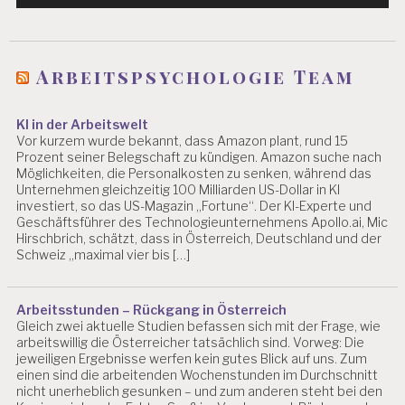
S
Y
C
H
Arbeitspsychologie Team
IS
C
H
KI in der Arbeitswelt
E
Vor kurzem wurde bekannt, dass Amazon plant, rund 15
R
Prozent seiner Belegschaft zu kündigen. Amazon suche nach
B
Möglichkeiten, die Personalkosten zu senken, während das
E
Unternehmen gleichzeitig 100 Milliarden US-Dollar in KI
L
investiert, so das US-Magazin „Fortune“. Der KI-Experte und
A
Geschäftsführer des Technologieunternehmens Apollo.ai, Mic
S
Hirschbrich, schätzt, dass in Österreich, Deutschland und der
T
Schweiz „maximal vier bis […]
U
N
G
Arbeitsstunden – Rückgang in Österreich
E
Gleich zwei aktuelle Studien befassen sich mit der Frage, wie
N
arbeitswillig die Österreicher tatsächlich sind. Vorweg: Die
jeweiligen Ergebnisse werfen kein gutes Blick auf uns. Zum
F
einen sind die arbeitenden Wochenstunden im Durchschnitt
A
nicht unerheblich gesunken – und zum anderen steht bei den
O