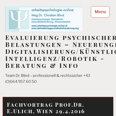
Skip
to
Menu
content
Evaluierung psychische
Belastungen – Neuerung
Digitalisierung/Künstli
Intelligenz/Robotik -
Beratung & Info
Team Dr. Blind – professionell & rechtssicher +43
(0)664 957 60 50
Fachvortrag Prof.Dr.
E.Ulich, Wien 29.4.2016