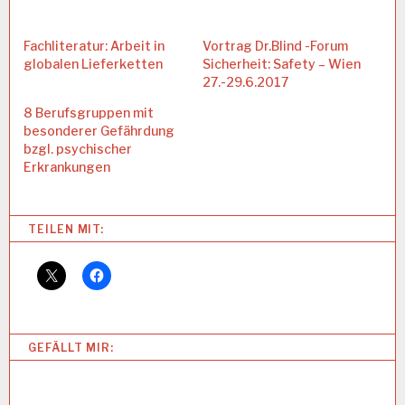
Fachliteratur: Arbeit in
Vortrag Dr.Blind -Forum
globalen Lieferketten
Sicherheit: Safety – Wien
27.-29.6.2017
8 Berufsgruppen mit
besonderer Gefährdung
bzgl. psychischer
Erkrankungen
Categories:
TEILEN MIT:
A
R
B
EI
T
S
GEFÄLLT MIR:
A
N
A
L