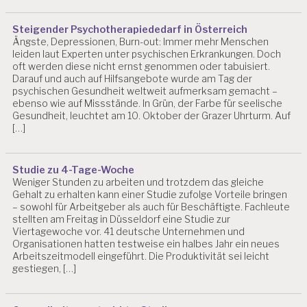
W
EI
T
Steigender Psychotherapiededarf in Österreich
Ängste, Depressionen, Burn-out: Immer mehr Menschen
E
leiden laut Experten unter psychischen Erkrankungen. Doch
R
oft werden diese nicht ernst genommen oder tabuisiert.
B
Darauf und auch auf Hilfsangebote wurde am Tag der
IL
psychischen Gesundheit weltweit aufmerksam gemacht –
D
ebenso wie auf Missstände. In Grün, der Farbe für seelische
U
Gesundheit, leuchtet am 10. Oktober der Grazer Uhrturm. Auf
N
[…]
G
Studie zu 4-Tage-Woche
Weniger Stunden zu arbeiten und trotzdem das gleiche
Gehalt zu erhalten kann einer Studie zufolge Vorteile bringen
– sowohl für Arbeitgeber als auch für Beschäftigte. Fachleute
stellten am Freitag in Düsseldorf eine Studie zur
Viertagewoche vor. 41 deutsche Unternehmen und
Organisationen hatten testweise ein halbes Jahr ein neues
Arbeitszeitmodell eingeführt. Die Produktivität sei leicht
gestiegen, […]