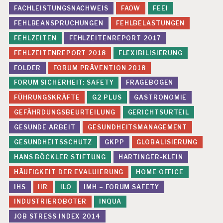
FACHLEISTUNGSNACHWEIS
FAOW
FEEI
FEHLBEANSPRUCHUNGEN
FEHLBELASTUNGEN
FEHLZEITEN
FEHLZEITENREPORT 2017
FEHLZEITENREPORT 2018
FLEXIBILISIERUNG
FOLDER
FORUM PRÄVENTION 2018
FORUM SICHERHEIT: SAFETY
FRAGEBOGEN
FÜHRUNGSKRÄFTE
G2 PLUS
GASTRONOMIE
GEFÄHRDUNGSBEURTEILUNG
GERICHTSURTEIL
GESUNDE ARBEIT
GESUNDHEITSMANAGEMENT
GESUNDHEITSSCHUTZ
GKPP
GLOBALISIERUNG
HANS BÖCKLER STIFTUNG
HARTINGER-KLEIN
HÄUFIGKEIT DER EVALUIERUNG
HOME OFFICE
IHS
IIR
ILO
IMH – FORUM SAFETY
INDUSTRIEROBOTER
INQUA
JOB STRESS INDEX 2014