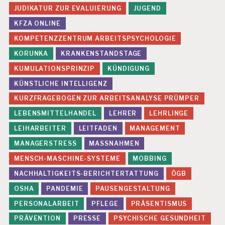
JUDIKATUR ZUR EVALUIERUNG
JUGEND
KFZA ONLINE
KOMPETENZZENTRUM ARBEITSPSYCHOLOGIE
KORUNKA
KRANKENSTANDSTAGE
KUMULATIONSPRINZIP
KÜNDIGUNG
KÜNSTLICHE INTELLIGENZ
KURZFRAGEBOGEN ZUR ARBEITSANALYSE PRÜMPER
LEBENSMITTELHANDEL
LEHRER
LEHRLINGE
LEIHARBEITER
LEITFADEN
MANAGEMENT
MANAGERSTRESS
MASSNAHMEN
MENSCH-MASCHINE-SYSTEME
MOBBING
NACHHALTIGKEITS-BERICHTERTATTUNG
ÖGB
OSHA
PANDEMIE
PAUSENGESTALTUNG
PERSONALARBEIT
PFLEGE
PRÄSENTISMUS
PRÄVENTION
PRESSE
PSYCHISCHE GESUNDHEIT