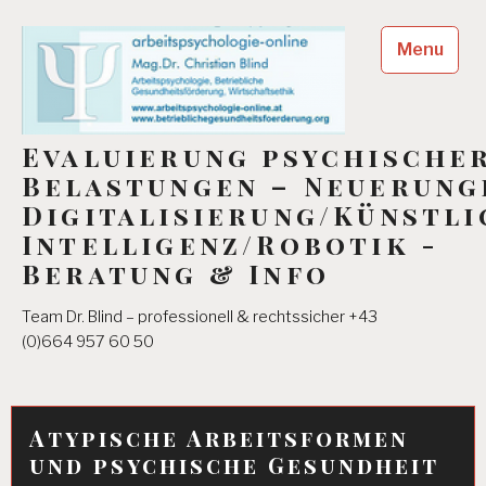
Skip
to
Menu
content
Evaluierung psychische
Belastungen – Neuerung
Digitalisierung/Künstli
Intelligenz/Robotik -
Beratung & Info
Team Dr. Blind – professionell & rechtssicher +43
(0)664 957 60 50
Atypische Arbeitsformen
und psychische Gesundheit