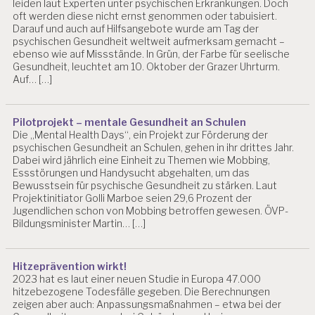
leiden laut Experten unter psychischen Erkrankungen. Doch
P
oft werden diese nicht ernst genommen oder tabuisiert.
E
Darauf und auch auf Hilfsangebote wurde am Tag der
R
psychischen Gesundheit weltweit aufmerksam gemacht –
S
ebenso wie auf Missstände. In Grün, der Farbe für seelische
O
Gesundheit, leuchtet am 10. Oktober der Grazer Uhrturm.
N
Auf… […]
A
L
A
Pilotprojekt – mentale Gesundheit an Schulen
R
Die „Mental Health Days“, ein Projekt zur Förderung der
B
psychischen Gesundheit an Schulen, gehen in ihr drittes Jahr.
EI
Dabei wird jährlich eine Einheit zu Themen wie Mobbing,
T
Essstörungen und Handysucht abgehalten, um das
Bewusstsein für psychische Gesundheit zu stärken. Laut
P
Projektinitiator Golli Marboe seien 29,6 Prozent der
S
Jugendlichen schon von Mobbing betroffen gewesen. ÖVP-
Y
Bildungsminister Martin… […]
C
H
IS
Hitzeprävention wirkt!
C
2023 hat es laut einer neuen Studie in Europa 47.000
H
hitzebezogene Todesfälle gegeben. Die Berechnungen
E
zeigen aber auch: Anpassungsmaßnahmen – etwa bei der
G