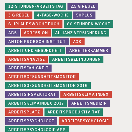
E
12-STUNDEN-ARBEITSTAG
2,5 G REGEL
N
3 G REGEL
4-TAGE-WOCHE
50PLUS
E
V
6.URLAUBSWOCHE EUGH
60 STUNDEN WOCHE
A
ABS
AGRESSION
ALLIANZ VERSICHERUNG
L
U
ANTON PROKSCH INSTITUT
AOK
IE
ARBEIT UND GESUNDHEIT
ARBEITERKAMMER
R
U
ARBEITSANALYSE
ARBEITSBEDINGUNGEN
N
ARBEITSFÄHIGKEIT
G
P
ARBEITSGESUNDHEITSMONITOR
S
Y
ARBEITSGESUNDHEITSMONITOR 2016
C
ARBEITSINSPEKTORAT
ARBEITSKLIMA INDEX
H
IS
ARBEITSKLIMAINDEX 2017
ARBEITSMEDIZIN
C
ARBEITSPLATZ
ARBEITSPRODUKTIVITÄT
H
E
ARBEITSPSYCHOLOGE
ARBEITSPSYCHOLOGIE
R
ARBEITSPSYCHOLOGIE APP
B