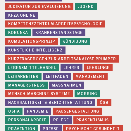
L
JUDIKATUR ZUR EVALUIERUNG
JUGEND
E
KFZA ONLINE
X
I
KOMPETENZZENTRUM ARBEITSPSYCHOLOGIE
B
IL
KORUNKA
KRANKENSTANDSTAGE
IS
KUMULATIONSPRINZIP
KÜNDIGUNG
IE
R
KÜNSTLICHE INTELLIGENZ
U
KURZFRAGEBOGEN ZUR ARBEITSANALYSE PRÜMPER
N
G
LEBENSMITTELHANDEL
LEHRER
LEHRLINGE
G
LEIHARBEITER
LEITFADEN
MANAGEMENT
E
MANAGERSTRESS
MASSNAHMEN
F
Ä
MENSCH-MASCHINE-SYSTEME
MOBBING
H
NACHHALTIGKEITS-BERICHTERTATTUNG
ÖGB
R
D
OSHA
PANDEMIE
PAUSENGESTALTUNG
U
PERSONALARBEIT
PFLEGE
PRÄSENTISMUS
N
G
PRÄVENTION
PRESSE
PSYCHISCHE GESUNDHEIT