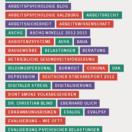
E
ARBEITSPSYCHOLOGIE BLOG
L
A
ARBEITSPSYCHOLOGIE SALZBURG
ARBEITSRECHT
S
ARBEITSSICHERHEIT
ARBEITSWISSENSCHAFT
T
U
ASCHG
ASCHG NOVELLE 2012 2013
N
ASSISTENZSYSTEME
AUVA
BAUA
G
E
BAUGEWERBE
BELASTUNGEN
BERATUNG
N
BETRIEBLICHE GESUNDHEITSFÖRDERUNG
F
BILDUNGSPERSONAL
BURNOUT
CORONA
DAK
E
H
DEPRESSION
DEUTSCHER STRESSREPORT 2012
L
DIGITALER STRESS
DIGITALISIERUNG
B
E
DONT SMOKE VOLKSBEGEHEREN
A
N
DR. CHRISTIAN BLIND
EBERHARD ULICH
S
ERKRANKUNGSRISIKEN
EVALOG
EVALPSY
P
R
EVALUIERUNG – WIE OFT?
U
EVALUIERUNG PSYCHISCHER BELASTUNGEN
C