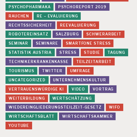
S
B
PSYCHOPHARMAKA
PSYCHOREPORT 2019
E
RAUCHEN
RE – EVALUIERUNG
U
R
RECHTSSICHERHEIT
REEVALUIERUNG
T
ROBOTEREINSATZ
SALZBURG
SCHWERARBEIT
EI
L
SEMINAR
SEMINARE
SMARTFONE STRESS
U
STATISTIK AUSTRIA
STRESS
STUDIE
TAGUNG
N
G
TECHNIKERKRANKENKASSE
TEILZEITARBEIT
G
TOURISMUS
TWITTER
UMFRAGE
E
UNCATEGORIZED
UNTERNEHMENSKULTUR
S
U
VERTRAUENSWÜRDIGE KI
VIDEO
VORTRAG
N
D
WEITERBILDUNG
WERTSCHÄTZUNG
H
WIEDEREINGLIEDERUNGSTEILZEIT-GESETZ
WIFO
EI
T
WIRTSCHAFTSBLATT
WIRTSCHAFTSKAMMER
S
YOUTUBE
M
A