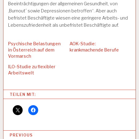
Beeinträchtigungen der allgemeinen Gesundheit, von
,Burnout´ sowie Depressionen betroffen“. Aber auch
befristet Beschäftigte wiesen eine geringere Arbeits- und
Lebenszufriedenheit als unbefristet Beschäftigte auf.
Psychische Belastungen
AOK-Studie:
in Österreich auf dem
krankmachende Berufe
Vormarsch
ILO-Studie zu flexibler
Arbeitswelt
Categories:
TEILEN MIT:
A
R
B
EI
T
U
B
PREVIOUS
N