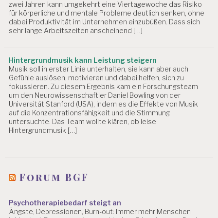
zwei Jahren kann umgekehrt eine Viertagewoche das Risiko
Z
für körperliche und mentale Probleme deutlich senken, ohne
L
dabei Produktivität im Unternehmen einzubüßen. Dass sich
sehr lange Arbeitszeiten anscheinend […]
EI
H
A
R
Hintergrundmusik kann Leistung steigern
B
Musik soll in erster Linie unterhalten, sie kann aber auch
EI
Gefühle auslösen, motivieren und dabei helfen, sich zu
T
fokussieren. Zu diesem Ergebnis kam ein Forschungsteam
um den Neurowissenschaftler Daniel Bowling von der
E
Universität Stanford (USA), indem es die Effekte von Musik
R
auf die Konzentrationsfähigkeit und die Stimmung
M
untersuchte. Das Team wollte klären, ob leise
Hintergrundmusik […]
A
SS
N
A
H
Forum BGF
M
E
N
Psychotherapiebedarf steigt an
Ängste, Depressionen, Burn-out: Immer mehr Menschen