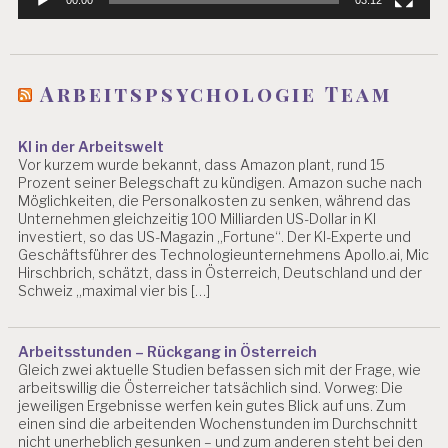
A
R
B
EI
Arbeitspsychologie Team
T
S
P
KI in der Arbeitswelt
S
Vor kurzem wurde bekannt, dass Amazon plant, rund 15
Y
Prozent seiner Belegschaft zu kündigen. Amazon suche nach
C
Möglichkeiten, die Personalkosten zu senken, während das
H
Unternehmen gleichzeitig 100 Milliarden US-Dollar in KI
O
investiert, so das US-Magazin „Fortune“. Der KI-Experte und
L
Geschäftsführer des Technologieunternehmens Apollo.ai, Mic
O
Hirschbrich, schätzt, dass in Österreich, Deutschland und der
G
Schweiz „maximal vier bis […]
IE
S
A
Arbeitsstunden – Rückgang in Österreich
L
Gleich zwei aktuelle Studien befassen sich mit der Frage, wie
Z
arbeitswillig die Österreicher tatsächlich sind. Vorweg: Die
B
jeweiligen Ergebnisse werfen kein gutes Blick auf uns. Zum
U
einen sind die arbeitenden Wochenstunden im Durchschnitt
R
nicht unerheblich gesunken – und zum anderen steht bei den