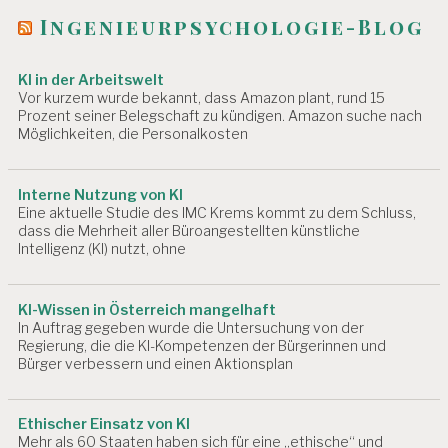
t
N
Ingenieurpsychologie-Blog
i
G
E
o
N
KI in der Arbeitswelt
n
Vor kurzem wurde bekannt, dass Amazon plant, rund 15
A
Prozent seiner Belegschaft zu kündigen. Amazon suche nach
R
Möglichkeiten, die Personalkosten
B
EI
T
Interne Nutzung von KI
S
Eine aktuelle Studie des IMC Krems kommt zu dem Schluss,
M
dass die Mehrheit aller Büroangestellten künstliche
E
Intelligenz (KI) nutzt, ohne
D
IZ
I
KI-Wissen in Österreich mangelhaft
N
In Auftrag gegeben wurde die Untersuchung von der
Regierung, die die KI-Kompetenzen der Bürgerinnen und
A
Bürger verbessern und einen Aktionsplan
R
B
EI
T
Ethischer Einsatz von KI
Mehr als 60 Staaten haben sich für eine „ethische“ und
S