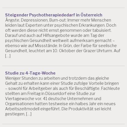
S
T
U
Steigender Psychotherapiededarf in Österreich
N
Ängste, Depressionen, Burn-out: Immer mehr Menschen
G
leiden laut Experten unter psychischen Erkrankungen. Doch
E
oft werden diese nicht ernst genommen oder tabuisiert.
N
Darauf und auch auf Hilfsangebote wurde am Tag der
psychischen Gesundheit weltweit aufmerksam gemacht –
B
ebenso wie auf Missstände. In Grün, der Farbe für seelische
U
Gesundheit, leuchtet am 10. Oktober der Grazer Uhrturm. Auf
R
[…]
N
O
U
Studie zu 4-Tage-Woche
T
Weniger Stunden zu arbeiten und trotzdem das gleiche
Gehalt zu erhalten kann einer Studie zufolge Vorteile bringen
D
– sowohl für Arbeitgeber als auch für Beschäftigte. Fachleute
E
stellten am Freitag in Düsseldorf eine Studie zur
P
Viertagewoche vor. 41 deutsche Unternehmen und
R
Organisationen hatten testweise ein halbes Jahr ein neues
E
Arbeitszeitmodell eingeführt. Die Produktivität sei leicht
S
gestiegen, […]
SI
O