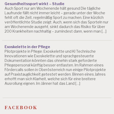
N
Gesundheitssport wirkt – Studie
Auch Sport nur am Wochenende hält gesund Die tägliche
D
Laufrunde fällt nicht immer leicht – gerade unter der Woche
I
fehlt oft die Zeit, regelmäßig Sport zu machen. Eine kürzlich
G
veröffentlichte Studie zeigt: Auch, wenn sich das Sporteln nur
I
am Wochenende ausgeht, sinkt dadurch das Risiko für über
T
200 Krankheiten nachhaltig – zumindest dann, wenn man […]
A
L
E
Exoskelette in der Pflege
R
Pilotprojekte in Pflege: Exoskelette und KI Technische
S
Innovationen wie Exoskelette und sprachgesteuerte
T
Dokumentation könnten das ohnehin stark geforderte
R
Pflegepersonal künftig besser entlasten. Im Rahmen eines
E
Fördercalls sollen in Oberösterreich nun einige Pilotprojekte
S
auf Praxistauglichkeit getestet werden. Binnen eines Jahres
S
erhofft man sich Klarheit, welche sich für eine breitere
Ausrollung eignen. Im Jänner hat das Land […]
D
R.
C
H
facebook
R
IS