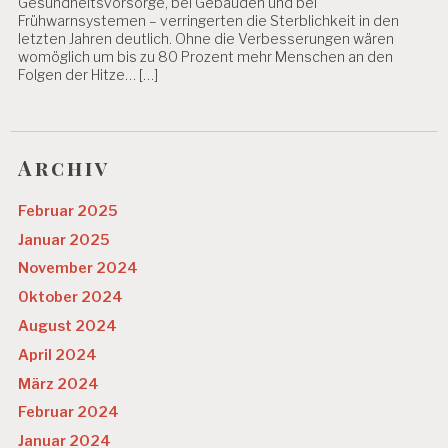
Gesundheitsvorsorge, bei Gebäuden und bei
E
Frühwarnsystemen – verringerten die Sterblichkeit in den
S
letzten Jahren deutlich. Ohne die Verbesserungen wären
U
womöglich um bis zu 80 Prozent mehr Menschen an den
N
Folgen der Hitze… […]
D
H
EI
T
Archiv
S
T
Februar 2025
R
E
Januar 2025
S
November 2024
S
Oktober 2024
S
T
August 2024
U
April 2024
D
IE
März 2024
Februar 2024
T
EI
Januar 2024