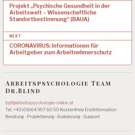
D
e
Projekt „Psychische Gesundheit in der
G
Arbeitswelt – Wissenschaftliche
i
E
Standortbestimmung“ (BAUA)
S
t
U
N
r
NEXT
D
a
H
CORONAVIRUS: Informationen für
EI
Arbeitgeber zum Arbeitnehmerschutz
g
T
s
A
R
n
B
Arbeitspsychologie Team
EI
a
T
Dr.Blind
v
S
B
bgf@arbeitspsychologie-online.at
i
E
Tel. +43 (0)664 957 60 50 Kostenfreie Erstinformation
D
g
I
Beratung - Projektierung - Evaluierung - Support
N
a
G
U