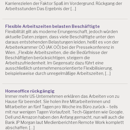
G
Karrierezielen der Faktor Spaß im Vordergrund. Rückgang der
Arbeitsstunden Das Ergebnis der […]
A
R
B
Flexible Arbeitszeiten belasten Beschäftigte
EI
Flexibilität gilt als moderne Errungenschaft, jedoch würden
T
aktuelle Daten zeigen, dass viele Beschäftigte unter den
S
daraus entstehenden Belastungen leiden, heißt es von der
W
Arbeiterkammer OÖ (AK OÖ) bei der Pressekonferenz in
IS
Wien. „Flexible Arbeitszeiten, die die Bedürfnisse der
S
Beschäftigten berücksichtigen, steigern die
E
Arbeitszufriedenheit. Im Gegensatz dazu führt eine
N
ausschließlich unternehmensorientierte Flexibilisierung,
S
beispielsweise durch unregelmäßige Arbeitszeiten, […]
C
H
A
Homeoffice rückgängig
F
Immer mehr US-Unternehmen erklären das Arbeiten von zu
T
Hause für beendet. Sie holen ihre Mitarbeiterinnen und
Mitarbeiter an fünf Tagen pro Woche ins Büro zurück – teils
B
mit nur wenigen Tagen Vorlaufzeit. Tech-Giganten wie Google,
E
Dell und Amazon haben den Anfang gemacht, nun will auch die
L
Bank JP Morgan laut Medienberichten Remote Work komplett
A
abschaffen. […]