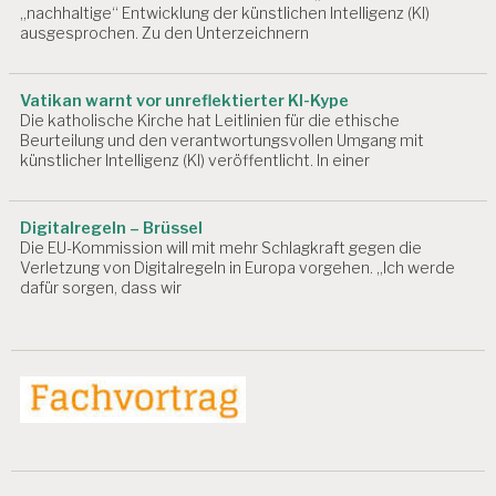
„nachhaltige“ Entwicklung der künstlichen Intelligenz (KI)
P
ausgesprochen. Zu den Unterzeichnern
R
O
D
U
Vatikan warnt vor unreflektierter KI-Kype
Die katholische Kirche hat Leitlinien für die ethische
K
Beurteilung und den verantwortungsvollen Umgang mit
T
künstlicher Intelligenz (KI) veröffentlicht. In einer
I
V
I
T
Digitalregeln – Brüssel
Ä
Die EU-Kommission will mit mehr Schlagkraft gegen die
Verletzung von Digitalregeln in Europa vorgehen. „Ich werde
T
dafür sorgen, dass wir
A
R
B
EI
T
S
P
S
Y
C