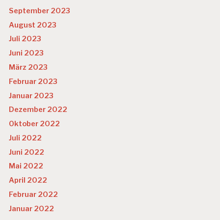
L
September 2023
Z
EI
August 2023
T
Juli 2023
A
R
Juni 2023
B
März 2023
EI
T
Februar 2023
U
Januar 2023
N
Dezember 2022
T
E
Oktober 2022
R
Juli 2022
N
E
Juni 2022
H
Mai 2022
M
E
April 2022
N
Februar 2022
S
K
Januar 2022
U