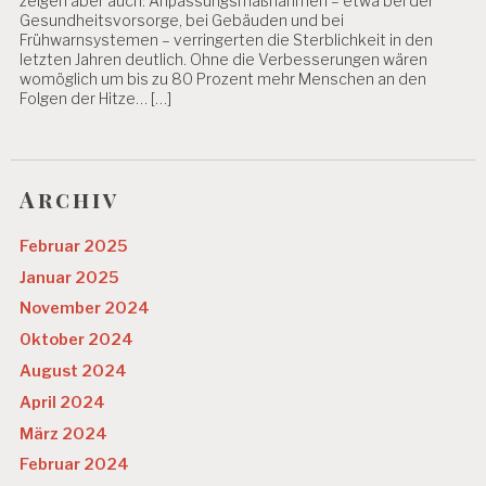
zeigen aber auch: Anpassungsmaßnahmen – etwa bei der
S
Gesundheitsvorsorge, bei Gebäuden und bei
T
Frühwarnsystemen – verringerten die Sterblichkeit in den
R
letzten Jahren deutlich. Ohne die Verbesserungen wären
E
womöglich um bis zu 80 Prozent mehr Menschen an den
S
Folgen der Hitze… […]
S
S
T
U
Archiv
D
IE
Februar 2025
T
Januar 2025
E
C
November 2024
H
Oktober 2024
N
I
August 2024
K
April 2024
E
R
März 2024
K
Februar 2024
R