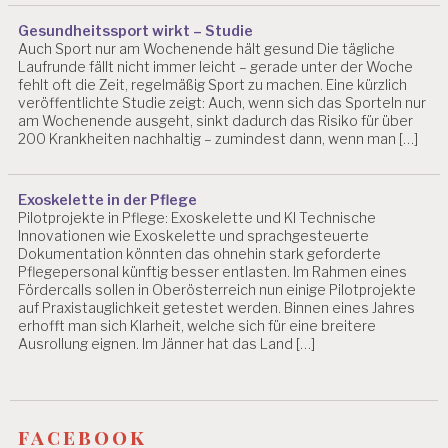
L
Gesundheitssport wirkt – Studie
D
Auch Sport nur am Wochenende hält gesund Die tägliche
E
Laufrunde fällt nicht immer leicht – gerade unter der Woche
P
fehlt oft die Zeit, regelmäßig Sport zu machen. Eine kürzlich
R
veröffentlichte Studie zeigt: Auch, wenn sich das Sporteln nur
E
am Wochenende ausgeht, sinkt dadurch das Risiko für über
S
200 Krankheiten nachhaltig – zumindest dann, wenn man […]
SI
O
N
Exoskelette in der Pflege
Pilotprojekte in Pflege: Exoskelette und KI Technische
E
Innovationen wie Exoskelette und sprachgesteuerte
B
Dokumentation könnten das ohnehin stark geforderte
E
Pflegepersonal künftig besser entlasten. Im Rahmen eines
R
Fördercalls sollen in Oberösterreich nun einige Pilotprojekte
H
auf Praxistauglichkeit getestet werden. Binnen eines Jahres
A
erhofft man sich Klarheit, welche sich für eine breitere
R
Ausrollung eignen. Im Jänner hat das Land […]
D
U
LI
C
facebook
H