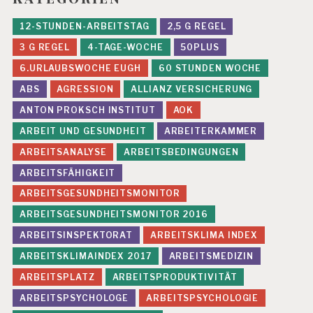
A
S
12-STUNDEN-ARBEITSTAG
2,5 G REGEL
T
U
3 G REGEL
4-TAGE-WOCHE
50PLUS
N
6.URLAUBSWOCHE EUGH
60 STUNDEN WOCHE
G
E
ABS
AGRESSION
ALLIANZ VERSICHERUNG
N
ANTON PROKSCH INSTITUT
AOK
F
ARBEIT UND GESUNDHEIT
ARBEITERKAMMER
E
H
ARBEITSANALYSE
ARBEITSBEDINGUNGEN
L
ARBEITSFÄHIGKEIT
B
E
ARBEITSGESUNDHEITSMONITOR
A
N
ARBEITSGESUNDHEITSMONITOR 2016
S
ARBEITSINSPEKTORAT
ARBEITSKLIMA INDEX
P
R
ARBEITSKLIMAINDEX 2017
ARBEITSMEDIZIN
U
ARBEITSPLATZ
ARBEITSPRODUKTIVITÄT
C
H
ARBEITSPSYCHOLOGE
ARBEITSPSYCHOLOGIE
U