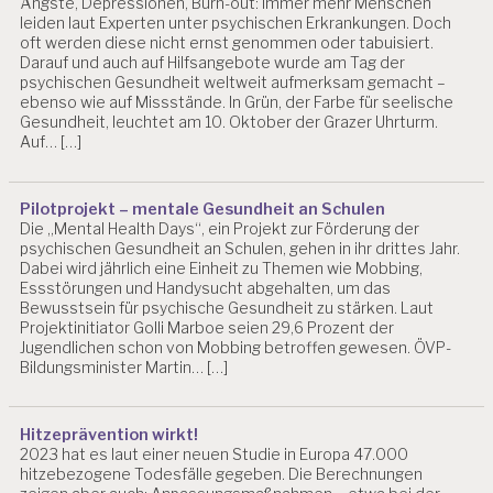
-
Ängste, Depressionen, Burn-out: Immer mehr Menschen
leiden laut Experten unter psychischen Erkrankungen. Doch
E
oft werden diese nicht ernst genommen oder tabuisiert.
V
Darauf und auch auf Hilfsangebote wurde am Tag der
A
psychischen Gesundheit weltweit aufmerksam gemacht –
L
ebenso wie auf Missstände. In Grün, der Farbe für seelische
U
Gesundheit, leuchtet am 10. Oktober der Grazer Uhrturm.
IE
Auf… […]
R
U
N
Pilotprojekt – mentale Gesundheit an Schulen
G
Die „Mental Health Days“, ein Projekt zur Förderung der
psychischen Gesundheit an Schulen, gehen in ihr drittes Jahr.
S
Dabei wird jährlich eine Einheit zu Themen wie Mobbing,
C
Essstörungen und Handysucht abgehalten, um das
H
Bewusstsein für psychische Gesundheit zu stärken. Laut
W
Projektinitiator Golli Marboe seien 29,6 Prozent der
E
Jugendlichen schon von Mobbing betroffen gewesen. ÖVP-
R
Bildungsminister Martin… […]
A
R
B
Hitzeprävention wirkt!
EI
2023 hat es laut einer neuen Studie in Europa 47.000
T
hitzebezogene Todesfälle gegeben. Die Berechnungen