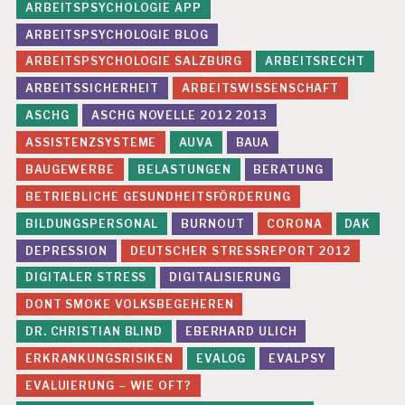
ARBEITSPSYCHOLOGIE APP
N
G
ARBEITSPSYCHOLOGIE BLOG
E
N
ARBEITSPSYCHOLOGIE SALZBURG
ARBEITSRECHT
ARBEITSSICHERHEIT
ARBEITSWISSENSCHAFT
G
E
ASCHG
ASCHG NOVELLE 2012 2013
F
ASSISTENZSYSTEME
AUVA
BAUA
Ä
H
BAUGEWERBE
BELASTUNGEN
BERATUNG
R
D
BETRIEBLICHE GESUNDHEITSFÖRDERUNG
U
BILDUNGSPERSONAL
BURNOUT
CORONA
DAK
N
G
DEPRESSION
DEUTSCHER STRESSREPORT 2012
S
DIGITALER STRESS
DIGITALISIERUNG
B
E
DONT SMOKE VOLKSBEGEHEREN
U
DR. CHRISTIAN BLIND
EBERHARD ULICH
R
T
ERKRANKUNGSRISIKEN
EVALOG
EVALPSY
EI
L
EVALUIERUNG – WIE OFT?
U