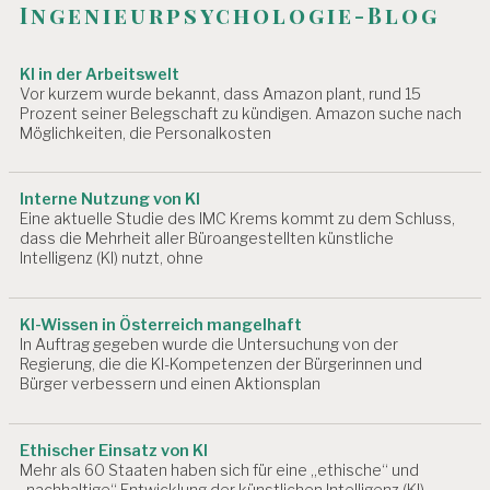
R
Ingenieurpsychologie-Blog
t
B
EI
i
T
KI in der Arbeitswelt
S
o
Vor kurzem wurde bekannt, dass Amazon plant, rund 15
B
Prozent seiner Belegschaft zu kündigen. Amazon suche nach
n
Möglichkeiten, die Personalkosten
E
D
I
N
Interne Nutzung von KI
G
Eine aktuelle Studie des IMC Krems kommt zu dem Schluss,
U
dass die Mehrheit aller Büroangestellten künstliche
N
Intelligenz (KI) nutzt, ohne
G
E
N
KI-Wissen in Österreich mangelhaft
In Auftrag gegeben wurde die Untersuchung von der
A
Regierung, die die KI-Kompetenzen der Bürgerinnen und
R
Bürger verbessern und einen Aktionsplan
B
EI
T
Ethischer Einsatz von KI
S
Mehr als 60 Staaten haben sich für eine „ethische“ und
F
„nachhaltige“ Entwicklung der künstlichen Intelligenz (KI)