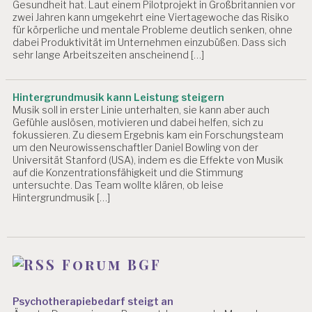
O
Gesundheit hat. Laut einem Pilotprojekt in Großbritannien vor
N
zwei Jahren kann umgekehrt eine Viertagewoche das Risiko
für körperliche und mentale Probleme deutlich senken, ohne
P
dabei Produktivität im Unternehmen einzubüßen. Dass sich
S
sehr lange Arbeitszeiten anscheinend […]
Y
C
H
Hintergrundmusik kann Leistung steigern
IS
Musik soll in erster Linie unterhalten, sie kann aber auch
C
Gefühle auslösen, motivieren und dabei helfen, sich zu
H
fokussieren. Zu diesem Ergebnis kam ein Forschungsteam
E
um den Neurowissenschaftler Daniel Bowling von der
G
Universität Stanford (USA), indem es die Effekte von Musik
E
auf die Konzentrationsfähigkeit und die Stimmung
S
untersuchte. Das Team wollte klären, ob leise
Hintergrundmusik […]
U
N
D
H
EI
Forum BGF
T
R
E
Psychotherapiebedarf steigt an