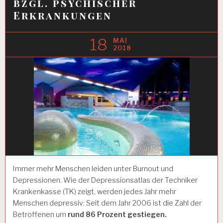
bzgl. psychischer
Erkrankungen
18
MAI
2018
Immer mehr Menschen leiden unter Burnout und
Depressionen. Wie der Depressionsatlas der Techniker
Krankenkasse (TK) zeigt, werden jedes Jahr mehr
Menschen depressiv: Seit dem Jahr 2006 ist die Zahl der
Betroffenen um
rund 86 Prozent gestiegen.