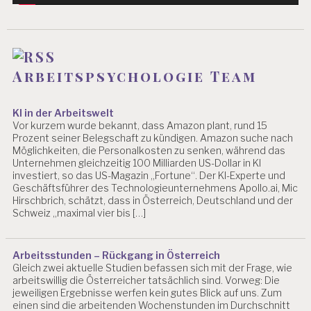
S
Y
C
H
O
Arbeitspsychologie Team
L
O
G
KI in der Arbeitswelt
E
Vor kurzem wurde bekannt, dass Amazon plant, rund 15
Prozent seiner Belegschaft zu kündigen. Amazon suche nach
A
Möglichkeiten, die Personalkosten zu senken, während das
R
Unternehmen gleichzeitig 100 Milliarden US-Dollar in KI
B
investiert, so das US-Magazin „Fortune“. Der KI-Experte und
EI
Geschäftsführer des Technologieunternehmens Apollo.ai, Mic
T
Hirschbrich, schätzt, dass in Österreich, Deutschland und der
S
Schweiz „maximal vier bis […]
P
S
Y
Arbeitsstunden – Rückgang in Österreich
C
Gleich zwei aktuelle Studien befassen sich mit der Frage, wie
H
arbeitswillig die Österreicher tatsächlich sind. Vorweg: Die
O
jeweiligen Ergebnisse werfen kein gutes Blick auf uns. Zum
L
einen sind die arbeitenden Wochenstunden im Durchschnitt
O