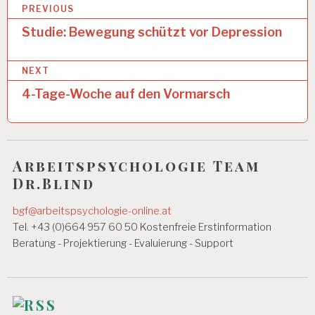
B
O
PREVIOUS
C
e
Studie: Bewegung schützt vor Depression
H
E
i
A
NEXT
t
R
4-Tage-Woche auf den Vormarsch
r
B
EI
a
T
U
g
N
Arbeitspsychologie Team
D
s
G
Dr.Blind
n
E
S
bgf@arbeitspsychologie-online.at
a
U
Tel. +43 (0)664 957 60 50 Kostenfreie Erstinformation
N
v
D
Beratung - Projektierung - Evaluierung - Support
H
i
EI
g
T
a
A