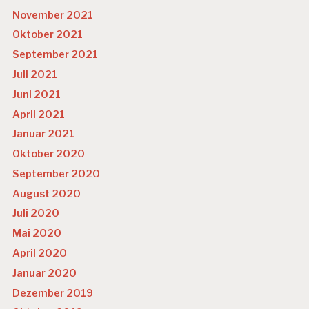
U
November 2021
L
T
Oktober 2021
U
September 2021
R
Juli 2021
W
E
Juni 2021
R
April 2021
T
S
Januar 2021
C
Oktober 2020
H
Ä
September 2020
T
August 2020
Z
U
Juli 2020
N
Mai 2020
G
April 2020
Januar 2020
Dezember 2019