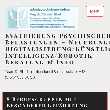
Skip
to
Menu
content
Evaluierung psychische
Belastungen – Neuerung
Digitalisierung/Künstli
Intelligenz/Robotik -
Beratung & Info
Team Dr. Blind – professionell & rechtssicher +43
(0)664 957 60 50
8 Berufsgruppen mit
besonderer Gefährdung