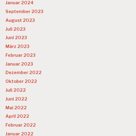
A
Januar 2024
N
September 2023
K
E
August 2023
N
Juli 2023
K
A
Juni 2023
S
März 2023
S
E
Februar 2023
U
Januar 2023
N
Dezember 2022
T
E
Oktober 2022
R
Juli 2022
N
E
Juni 2022
H
Mai 2022
M
E
April 2022
N
Februar 2022
S
K
Januar 2022