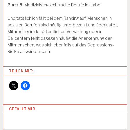
Platz 8:
Medizinisch-technische Berufe im Labor
Und tatsächlich fällt bei dem Ranking auf: Menschen in
sozialen Berufen sind häufig unterbezahlt und überlastet,
Mitarbeiter in der öffentlichen Verwaltung oder in
Callcentern fehlt dagegen häufig die Anerkennung der
Mitmenschen, was sich ebenfalls auf das Depressions-
Risiko auswirken kann.
Categories:
TEILEN MIT:
6
0
S
T
U
N
GEFÄLLT MIR:
D
E
N
W