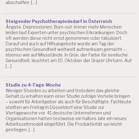
abschaffen. […]
A
S
T
Steigender Psychotherapiededarf in Österreich
U
Ängste, Depressionen, Burn-out: Immer mehr Menschen
N
leiden laut Experten unter psychischen Erkrankungen. Doch
G
oft werden diese nicht ernst genommen oder tabuisiert.
E
Darauf und auch auf Hilfsangebote wurde am Tag der
N
psychischen Gesundheit weltweit aufmerksam gemacht –
ebenso wie auf Missstände. In Grün, der Farbe für seelische
B
Gesundheit, leuchtet am 10. Oktober der Grazer Uhrturm. Auf
IL
[…]
D
U
N
Studie zu 4-Tage-Woche
G
Weniger Stunden zu arbeiten und trotzdem das gleiche
S
Gehalt zu erhalten kann einer Studie zufolge Vorteile bringen
P
– sowohl für Arbeitgeber als auch für Beschäftigte. Fachleute
E
stellten am Freitag in Düsseldorf eine Studie zur
R
Viertagewoche vor. 41 deutsche Unternehmen und
S
Organisationen hatten testweise ein halbes Jahr ein neues
O
Arbeitszeitmodell eingeführt. Die Produktivität sei leicht
N
gestiegen, […]
A