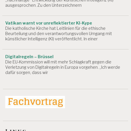
Ä
ausgesprochen. Zu den Unterzeichnern
H
I
G
Vatikan warnt vor unreflektierter KI-Kype
K
Die katholische Kirche hat Leitlinien für die ethische
EI
Beurteilung und den verantwortungsvollen Umgang mit
T
künstlicher Intelligenz (KI) veröffentlicht. In einer
A
R
Digitalregeln – Brüssel
B
Die EU-Kommission will mit mehr Schlagkraft gegen die
EI
Verletzung von Digitalregeln in Europa vorgehen. „Ich werde
T
dafür sorgen, dass wir
S
M
E
D
IZ
I
N
A
R
B