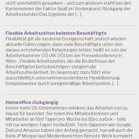
nicht unerheblich gesunken – und zum anderen steht bei den
G
Karrierezielen der Faktor Spaß im Vordergrund. Rückgang der
IE
Arbeitsstunden Das Ergebnis der […]
A
R
Flexible Arbeitszeiten belasten Beschäftigte
B
Flexibilität gilt als moderne Errungenschaft, jedoch würden
EI
aktuelle Daten zeigen, dass viele Beschäftigte unter den
T
daraus entstehenden Belastungen leiden, heißt es von der
S
Arbeiterkammer OÖ (AK OÖ) bei der Pressekonferenz in
W
Wien. „Flexible Arbeitszeiten, die die Bedürfnisse der
IS
Beschäftigten berücksichtigen, steigern die
S
Arbeitszufriedenheit. Im Gegensatz dazu führt eine
E
ausschließlich unternehmensorientierte Flexibilisierung,
N
beispielsweise durch unregelmäßige Arbeitszeiten, […]
S
C
H
Homeoffice rückgängig
A
Immer mehr US-Unternehmen erklären das Arbeiten von zu
F
Hause für beendet. Sie holen ihre Mitarbeiterinnen und
T
Mitarbeiter an fünf Tagen pro Woche ins Büro zurück – teils
mit nur wenigen Tagen Vorlaufzeit. Tech-Giganten wie Google,
B
Dell und Amazon haben den Anfang gemacht, nun will auch die
E
Bank JP Morgan laut Medienberichten Remote Work komplett
L