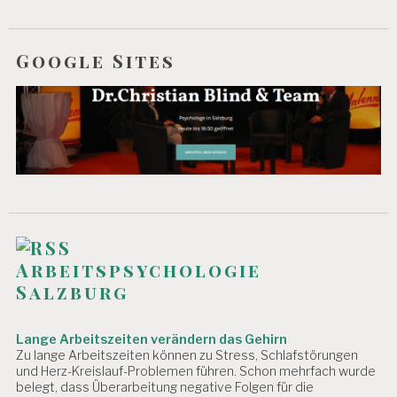
E
P
E
Google Sites
R
S
O
N
A
L
A
R
B
EI
T
P
Arbeitspsychologie
R
Salzburg
Ä
V
E
Lange Arbeitszeiten verändern das Gehirn
N
Zu lange Arbeitszeiten können zu Stress, Schlafstörungen
T
und Herz-Kreislauf-Problemen führen. Schon mehrfach wurde
I
belegt, dass Überarbeitung negative Folgen für die