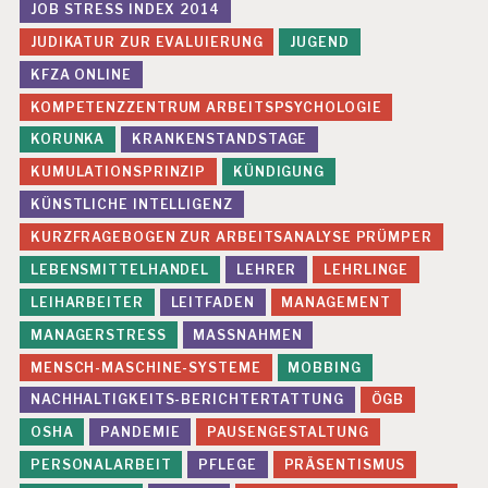
JOB STRESS INDEX 2014
T
S
JUDIKATUR ZUR EVALUIERUNG
JUGEND
S
KFZA ONLINE
C
H
KOMPETENZZENTRUM ARBEITSPSYCHOLOGIE
U
T
KORUNKA
KRANKENSTANDSTAGE
Z
KUMULATIONSPRINZIP
KÜNDIGUNG
H
KÜNSTLICHE INTELLIGENZ
Ä
KURZFRAGEBOGEN ZUR ARBEITSANALYSE PRÜMPER
U
FI
LEBENSMITTELHANDEL
LEHRER
LEHRLINGE
G
K
LEIHARBEITER
LEITFADEN
MANAGEMENT
EI
MANAGERSTRESS
MASSNAHMEN
T
D
MENSCH-MASCHINE-SYSTEME
MOBBING
E
NACHHALTIGKEITS-BERICHTERTATTUNG
ÖGB
R
E
OSHA
PANDEMIE
PAUSENGESTALTUNG
V
PERSONALARBEIT
PFLEGE
PRÄSENTISMUS
A
L