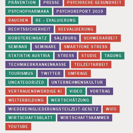
PRÄVENTION
PRESSE
PSYCHISCHE GESUNDHEIT
U
IE
PSYCHOPHARMAKA
PSYCHOREPORT 2019
R
RAUCHEN
RE – EVALUIERUNG
U
N
RECHTSSICHERHEIT
REEVALUIERUNG
G
ROBOTEREINSATZ
SALZBURG
SCHWERARBEIT
K
SEMINAR
SEMINARE
SMARTFONE STRESS
R
A
STATISTIK AUSTRIA
STRESS
STUDIE
TAGUNG
N
TECHNIKERKRANKENKASSE
TEILZEITARBEIT
K
E
TOURISMUS
TWITTER
UMFRAGE
N
UNCATEGORIZED
UNTERNEHMENSKULTUR
S
T
VERTRAUENSWÜRDIGE KI
VIDEO
VORTRAG
A
N
WEITERBILDUNG
WERTSCHÄTZUNG
D
WIEDEREINGLIEDERUNGSTEILZEIT-GESETZ
WIFO
S
T
WIRTSCHAFTSBLATT
WIRTSCHAFTSKAMMER
A
YOUTUBE
G