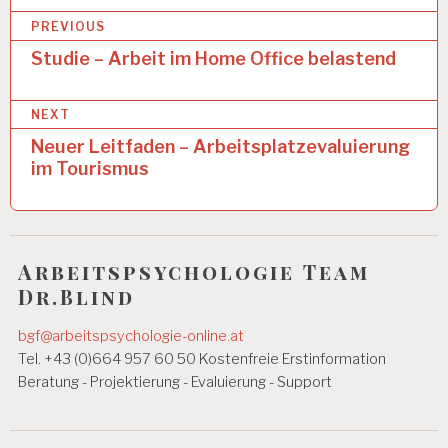
U
B
PREVIOUS
N
D
e
Studie – Arbeit im Home Office belastend
G
i
E
S
NEXT
t
U
N
Neuer Leitfaden – Arbeitsplatzevaluierung
r
D
im Tourismus
a
H
EI
g
T
s
A
Arbeitspsychologie Team
R
n
Dr.Blind
B
EI
a
T
bgf@arbeitspsychologie-online.at
v
S
Tel. +43 (0)664 957 60 50 Kostenfreie Erstinformation
B
i
Beratung - Projektierung - Evaluierung - Support
E
D
g
I
N