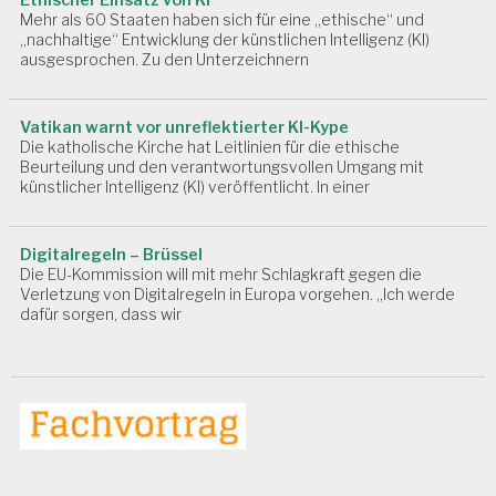
B
Mehr als 60 Staaten haben sich für eine „ethische“ und
EI
„nachhaltige“ Entwicklung der künstlichen Intelligenz (KI)
T
ausgesprochen. Zu den Unterzeichnern
S
P
L
Vatikan warnt vor unreflektierter KI-Kype
A
Die katholische Kirche hat Leitlinien für die ethische
T
Beurteilung und den verantwortungsvollen Umgang mit
Z
künstlicher Intelligenz (KI) veröffentlicht. In einer
A
R
Digitalregeln – Brüssel
B
Die EU-Kommission will mit mehr Schlagkraft gegen die
EI
Verletzung von Digitalregeln in Europa vorgehen. „Ich werde
T
dafür sorgen, dass wir
S
P
R
O
D
U
K
T
I