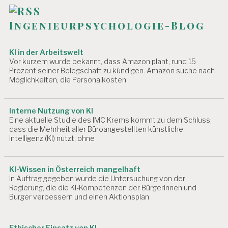
a
G
t
U
Ingenieurpsychologie-Blog
N
i
G
E
o
KI in der Arbeitswelt
N
Vor kurzem wurde bekannt, dass Amazon plant, rund 15
n
Prozent seiner Belegschaft zu kündigen. Amazon suche nach
A
Möglichkeiten, die Personalkosten
R
B
EI
Interne Nutzung von KI
T
Eine aktuelle Studie des IMC Krems kommt zu dem Schluss,
S
dass die Mehrheit aller Büroangestellten künstliche
F
Intelligenz (KI) nutzt, ohne
Ä
H
I
KI-Wissen in Österreich mangelhaft
G
In Auftrag gegeben wurde die Untersuchung von der
K
Regierung, die die KI-Kompetenzen der Bürgerinnen und
EI
Bürger verbessern und einen Aktionsplan
T
A
R
Ethischer Einsatz von KI