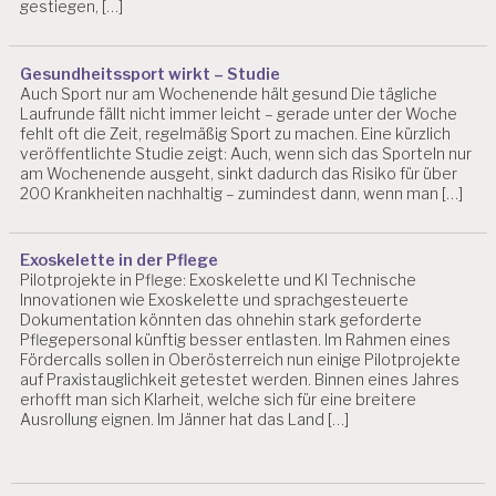
H
gestiegen, […]
R
IS
T
Gesundheitssport wirkt – Studie
I
Auch Sport nur am Wochenende hält gesund Die tägliche
A
Laufrunde fällt nicht immer leicht – gerade unter der Woche
N
fehlt oft die Zeit, regelmäßig Sport zu machen. Eine kürzlich
B
veröffentlichte Studie zeigt: Auch, wenn sich das Sporteln nur
LI
am Wochenende ausgeht, sinkt dadurch das Risiko für über
N
200 Krankheiten nachhaltig – zumindest dann, wenn man […]
D
F
Exoskelette in der Pflege
L
Pilotprojekte in Pflege: Exoskelette und KI Technische
E
Innovationen wie Exoskelette und sprachgesteuerte
X
Dokumentation könnten das ohnehin stark geforderte
I
Pflegepersonal künftig besser entlasten. Im Rahmen eines
B
Fördercalls sollen in Oberösterreich nun einige Pilotprojekte
IL
auf Praxistauglichkeit getestet werden. Binnen eines Jahres
IS
erhofft man sich Klarheit, welche sich für eine breitere
IE
Ausrollung eignen. Im Jänner hat das Land […]
R
U
N