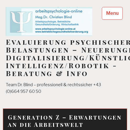
Skip
to
Menu
content
Evaluierung psychische
Belastungen – Neuerung
Digitalisierung/Künstli
Intelligenz/Robotik -
Beratung & Info
Team Dr. Blind – professionell & rechtssicher +43
(0)664 957 60 50
Generation Z – Erwartungen
an die Arbeitswelt