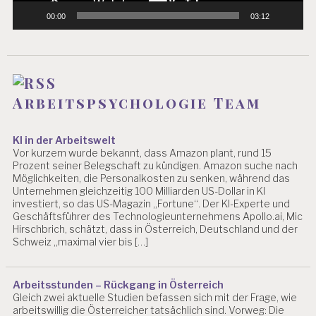
R
00:00
03:12
B
EI
T
S
W
IS
Arbeitspsychologie Team
S
E
N
KI in der Arbeitswelt
S
Vor kurzem wurde bekannt, dass Amazon plant, rund 15
C
Prozent seiner Belegschaft zu kündigen. Amazon suche nach
H
Möglichkeiten, die Personalkosten zu senken, während das
A
Unternehmen gleichzeitig 100 Milliarden US-Dollar in KI
F
investiert, so das US-Magazin „Fortune“. Der KI-Experte und
T
Geschäftsführer des Technologieunternehmens Apollo.ai, Mic
Hirschbrich, schätzt, dass in Österreich, Deutschland und der
B
Schweiz „maximal vier bis […]
E
L
A
Arbeitsstunden – Rückgang in Österreich
S
Gleich zwei aktuelle Studien befassen sich mit der Frage, wie
T
arbeitswillig die Österreicher tatsächlich sind. Vorweg: Die