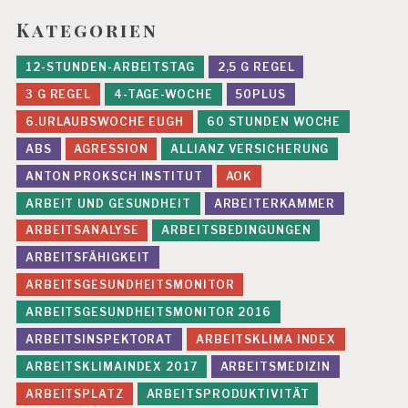
M
A
Kategorien
N
A
12-STUNDEN-ARBEITSTAG
2,5 G REGEL
G
E
3 G REGEL
4-TAGE-WOCHE
50PLUS
M
6.URLAUBSWOCHE EUGH
60 STUNDEN WOCHE
E
N
ABS
AGRESSION
ALLIANZ VERSICHERUNG
T
ANTON PROKSCH INSTITUT
AOK
M
ARBEIT UND GESUNDHEIT
ARBEITERKAMMER
E
N
ARBEITSANALYSE
ARBEITSBEDINGUNGEN
S
C
ARBEITSFÄHIGKEIT
H
ARBEITSGESUNDHEITSMONITOR
-
M
ARBEITSGESUNDHEITSMONITOR 2016
A
ARBEITSINSPEKTORAT
ARBEITSKLIMA INDEX
S
C
ARBEITSKLIMAINDEX 2017
ARBEITSMEDIZIN
H
ARBEITSPLATZ
ARBEITSPRODUKTIVITÄT
I