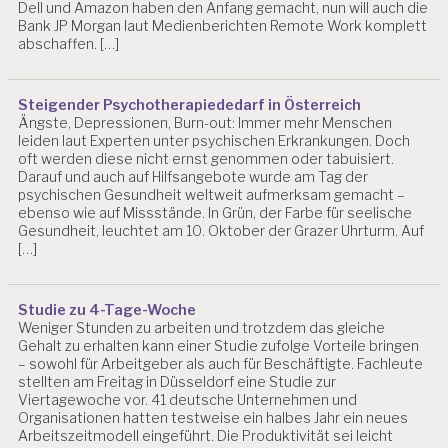
S
Dell und Amazon haben den Anfang gemacht, nun will auch die
T
Bank JP Morgan laut Medienberichten Remote Work komplett
R
abschaffen. […]
E
S
S
Steigender Psychotherapiededarf in Österreich
Ängste, Depressionen, Burn-out: Immer mehr Menschen
D
leiden laut Experten unter psychischen Erkrankungen. Doch
I
oft werden diese nicht ernst genommen oder tabuisiert.
G
Darauf und auch auf Hilfsangebote wurde am Tag der
I
psychischen Gesundheit weltweit aufmerksam gemacht –
T
ebenso wie auf Missstände. In Grün, der Farbe für seelische
A
Gesundheit, leuchtet am 10. Oktober der Grazer Uhrturm. Auf
LI
[…]
SI
E
R
Studie zu 4-Tage-Woche
U
Weniger Stunden zu arbeiten und trotzdem das gleiche
N
Gehalt zu erhalten kann einer Studie zufolge Vorteile bringen
G
– sowohl für Arbeitgeber als auch für Beschäftigte. Fachleute
stellten am Freitag in Düsseldorf eine Studie zur
D
Viertagewoche vor. 41 deutsche Unternehmen und
R.
Organisationen hatten testweise ein halbes Jahr ein neues
C
Arbeitszeitmodell eingeführt. Die Produktivität sei leicht