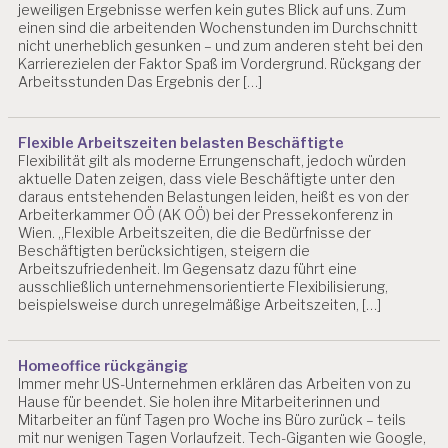
U
jeweiligen Ergebnisse werfen kein gutes Blick auf uns. Zum
N
einen sind die arbeitenden Wochenstunden im Durchschnitt
G
nicht unerheblich gesunken – und zum anderen steht bei den
E
Karrierezielen der Faktor Spaß im Vordergrund. Rückgang der
N
Arbeitsstunden Das Ergebnis der […]
B
E
Flexible Arbeitszeiten belasten Beschäftigte
R
Flexibilität gilt als moderne Errungenschaft, jedoch würden
A
aktuelle Daten zeigen, dass viele Beschäftigte unter den
T
daraus entstehenden Belastungen leiden, heißt es von der
U
Arbeiterkammer OÖ (AK OÖ) bei der Pressekonferenz in
N
Wien. „Flexible Arbeitszeiten, die die Bedürfnisse der
G
Beschäftigten berücksichtigen, steigern die
Arbeitszufriedenheit. Im Gegensatz dazu führt eine
D
ausschließlich unternehmensorientierte Flexibilisierung,
I
beispielsweise durch unregelmäßige Arbeitszeiten, […]
G
I
T
Homeoffice rückgängig
A
Immer mehr US-Unternehmen erklären das Arbeiten von zu
L
Hause für beendet. Sie holen ihre Mitarbeiterinnen und
E
Mitarbeiter an fünf Tagen pro Woche ins Büro zurück – teils
R
mit nur wenigen Tagen Vorlaufzeit. Tech-Giganten wie Google,