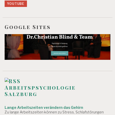
R
YOUTUBE
N
E
H
M
Google Sites
E
N
S
K
U
L
T
U
R
Arbeitspsychologie
Salzburg
Lange Arbeitszeiten verändern das Gehirn
Zu lange Arbeitszeiten können zu Stress, Schlafstörungen