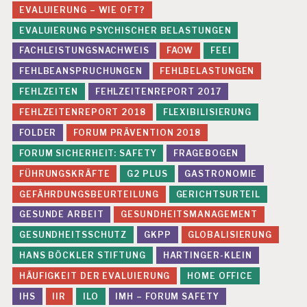
EVALUIERUNG – WIE OFT?
P
R
EVALUIERUNG PSYCHISCHER BELASTUNGEN
Ä
FACHLEISTUNGSNACHWEIS
FAOW
FEEI
V
E
FEHLBEANSPRUCHUNGEN
FEHLBELASTUNGEN
N
FEHLZEITEN
FEHLZEITENREPORT 2017
T
I
FEHLZEITENREPORT 2018
FLEXIBILISIERUNG
O
FOLDER
FORUM PRÄVENTION 2018
N
FORUM SICHERHEIT: SAFETY
FRAGEBOGEN
P
R
FÜHRUNGSKRÄFTE
G2 PLUS
GASTRONOMIE
E
GEFÄHRDUNGSBEURTEILUNG
GERICHTSURTEIL
S
S
GESUNDE ARBEIT
GESUNDHEITSMANAGEMENT
E
GESUNDHEITSSCHUTZ
GKPP
GLOBALISIERUNG
P
HANS BÖCKLER STIFTUNG
HARTINGER-KLEIN
S
Y
HÄUFIGKEIT DER EVALUIERUNG
HOME OFFICE
C
IHS
IIR
ILO
IMH – FORUM SAFETY
H