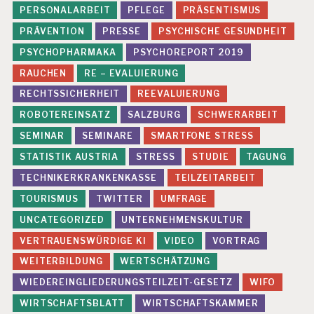
T
PERSONALARBEIT
PFLEGE
PRÄSENTISMUS
R
PRÄVENTION
PRESSE
PSYCHISCHE GESUNDHEIT
E
S
PSYCHOPHARMAKA
PSYCHOREPORT 2019
S
RAUCHEN
RE – EVALUIERUNG
S
RECHTSSICHERHEIT
REEVALUIERUNG
T
U
ROBOTEREINSATZ
SALZBURG
SCHWERARBEIT
D
SEMINAR
SEMINARE
SMARTFONE STRESS
IE
STATISTIK AUSTRIA
STRESS
STUDIE
TAGUNG
U
M
TECHNIKERKRANKENKASSE
TEILZEITARBEIT
F
TOURISMUS
TWITTER
UMFRAGE
R
A
UNCATEGORIZED
UNTERNEHMENSKULTUR
G
E
VERTRAUENSWÜRDIGE KI
VIDEO
VORTRAG
WEITERBILDUNG
WERTSCHÄTZUNG
U
N
WIEDEREINGLIEDERUNGSTEILZEIT-GESETZ
WIFO
T
WIRTSCHAFTSBLATT
WIRTSCHAFTSKAMMER
E