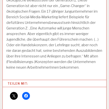
ökologische Bewusstsein der Generation Z. Diese
Generation ist aber nicht nur ein „Game-Changer“ in
ökologischen Fragen. Ein 17-jähriger Jungunternehmer im
Bereich Social-Media-Marketing liefert Beispiele für
defizitäres Unternehmensbewusstsein hinsichtlich der
Generation Z: „Eine Automarke will junge Menschen
ansprechen. Aber eigentlich gibt es immer weniger
Jugendliche, die überhaupt den Führerschein machen. (…)
Oder ein Handelskonzern, der Lehrlinge sucht, aber noch
nie daran gedacht hat, seine bestehenden Auszubildenden
über ihre Interessen und Anliegen zu befragen.“ Mit alten
(Flexibilisierungs-)Konzepten werden die Unternehmen
keine neuen ArbeitnehmerInnen bekommen.
Categories:
TEILEN MIT:
A
R
B
EI
T