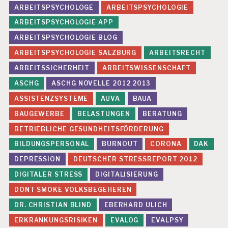
N
ARBEITSPSYCHOLOGE
ARBEITSPSYCHOLOGIE
E
-
ARBEITSPSYCHOLOGIE APP
S
ARBEITSPSYCHOLOGIE BLOG
Y
S
ARBEITSPSYCHOLOGIE SALZBURG
ARBEITSRECHT
T
ARBEITSSICHERHEIT
ARBEITSWISSENSCHAFT
E
M
ASCHG
ASCHG NOVELLE 2012 2013
E
ASSISTENZSYSTEME
AUVA
BAUA
P
BAUGEWERBE
BELASTUNGEN
BERATUNG
E
R
BETRIEBLICHE GESUNDHEITSFÖRDERUNG
S
BILDUNGSPERSONAL
BURNOUT
CORONA
DAK
O
N
DEPRESSION
DEUTSCHER STRESSREPORT 2012
A
DIGITALER STRESS
DIGITALISIERUNG
L
A
DONT SMOKE VOLKSBEGEHEREN
R
B
DR. CHRISTIAN BLIND
EBERHARD ULICH
EI
ERKRANKUNGSRISIKEN
EVALOG
EVALPSY
T