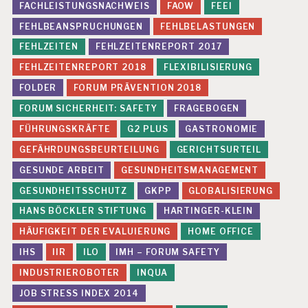
FACHLEISTUNGSNACHWEIS
FAOW
FEEI
FEHLBEANSPRUCHUNGEN
FEHLBELASTUNGEN
FEHLZEITEN
FEHLZEITENREPORT 2017
FEHLZEITENREPORT 2018
FLEXIBILISIERUNG
FOLDER
FORUM PRÄVENTION 2018
FORUM SICHERHEIT: SAFETY
FRAGEBOGEN
FÜHRUNGSKRÄFTE
G2 PLUS
GASTRONOMIE
GEFÄHRDUNGSBEURTEILUNG
GERICHTSURTEIL
GESUNDE ARBEIT
GESUNDHEITSMANAGEMENT
GESUNDHEITSSCHUTZ
GKPP
GLOBALISIERUNG
HANS BÖCKLER STIFTUNG
HARTINGER-KLEIN
HÄUFIGKEIT DER EVALUIERUNG
HOME OFFICE
IHS
IIR
ILO
IMH – FORUM SAFETY
INDUSTRIEROBOTER
INQUA
JOB STRESS INDEX 2014