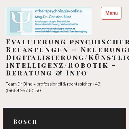
Skip
to
Menu
content
Evaluierung psychische
Belastungen – Neuerung
Digitalisierung/Künstli
Intelligenz/Robotik -
Beratung & Info
Team Dr. Blind – professionell & rechtssicher +43
(0)664 957 60 50
Bosch