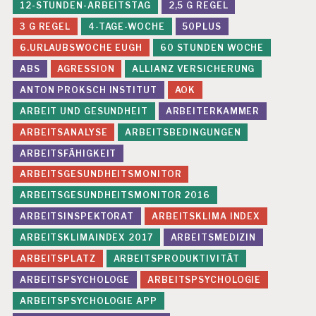
12-STUNDEN-ARBEITSTAG
2,5 G REGEL
3 G REGEL
4-TAGE-WOCHE
50PLUS
6.URLAUBSWOCHE EUGH
60 STUNDEN WOCHE
ABS
AGRESSION
ALLIANZ VERSICHERUNG
ANTON PROKSCH INSTITUT
AOK
ARBEIT UND GESUNDHEIT
ARBEITERKAMMER
ARBEITSANALYSE
ARBEITSBEDINGUNGEN
ARBEITSFÄHIGKEIT
ARBEITSGESUNDHEITSMONITOR
ARBEITSGESUNDHEITSMONITOR 2016
ARBEITSINSPEKTORAT
ARBEITSKLIMA INDEX
ARBEITSKLIMAINDEX 2017
ARBEITSMEDIZIN
ARBEITSPLATZ
ARBEITSPRODUKTIVITÄT
ARBEITSPSYCHOLOGE
ARBEITSPSYCHOLOGIE
ARBEITSPSYCHOLOGIE APP