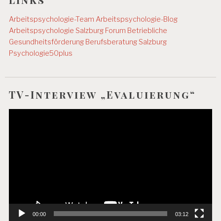
Arbeitspsychologie-Team
Arbeitspsychologie-Blog
Arbeitspsychologie Salzburg
Forum Betriebliche
Gesundheitsförderung
Berufsberatung Salzburg
Psychologie50plus
TV-Interview „Evaluierung“
Video-
Player
00:00
03:12