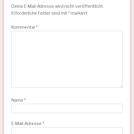
s
Deine E-Mail-Adresse wird nicht veröffentlicht.
n
Erforderliche Felder sind mit
*
markiert
a
Kommentar
*
v
i
g
a
t
i
o
n
Name
*
E-Mail-Adresse
*