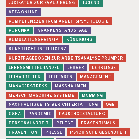
JUDIKATUR ZUR EVALUIERUNG
JUGEND
KFZA ONLINE
KOMPETENZZENTRUM ARBEITSPSYCHOLOGIE
KORUNKA
KRANKENSTANDSTAGE
KUMULATIONSPRINZIP
KÜNDIGUNG
KÜNSTLICHE INTELLIGENZ
KURZFRAGEBOGEN ZUR ARBEITSANALYSE PRÜMPER
LEBENSMITTELHANDEL
LEHRER
LEHRLINGE
LEIHARBEITER
LEITFADEN
MANAGEMENT
MANAGERSTRESS
MASSNAHMEN
MENSCH-MASCHINE-SYSTEME
MOBBING
NACHHALTIGKEITS-BERICHTERTATTUNG
ÖGB
OSHA
PANDEMIE
PAUSENGESTALTUNG
PERSONALARBEIT
PFLEGE
PRÄSENTISMUS
PRÄVENTION
PRESSE
PSYCHISCHE GESUNDHEIT