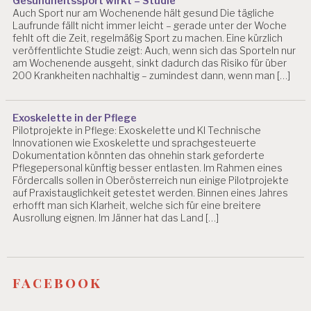
Gesundheitssport wirkt – Studie
Auch Sport nur am Wochenende hält gesund Die tägliche
Laufrunde fällt nicht immer leicht – gerade unter der Woche
fehlt oft die Zeit, regelmäßig Sport zu machen. Eine kürzlich
veröffentlichte Studie zeigt: Auch, wenn sich das Sporteln nur
am Wochenende ausgeht, sinkt dadurch das Risiko für über
200 Krankheiten nachhaltig – zumindest dann, wenn man […]
Exoskelette in der Pflege
Pilotprojekte in Pflege: Exoskelette und KI Technische
Innovationen wie Exoskelette und sprachgesteuerte
Dokumentation könnten das ohnehin stark geforderte
Pflegepersonal künftig besser entlasten. Im Rahmen eines
Fördercalls sollen in Oberösterreich nun einige Pilotprojekte
auf Praxistauglichkeit getestet werden. Binnen eines Jahres
erhofft man sich Klarheit, welche sich für eine breitere
Ausrollung eignen. Im Jänner hat das Land […]
facebook