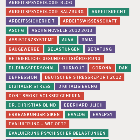
ARBEITSPSYCHOLOGIE BLOG
ARBEITSPSYCHOLOGIE SALZBURG
ARBEITSRECHT
ARBEITSSICHERHEIT
ARBEITSWISSENSCHAFT
ASCHG
ASCHG NOVELLE 2012 2013
ASSISTENZSYSTEME
AUVA
BAUA
BAUGEWERBE
BELASTUNGEN
BERATUNG
BETRIEBLICHE GESUNDHEITSFÖRDERUNG
BILDUNGSPERSONAL
BURNOUT
CORONA
DAK
DEPRESSION
DEUTSCHER STRESSREPORT 2012
DIGITALER STRESS
DIGITALISIERUNG
DONT SMOKE VOLKSBEGEHEREN
DR. CHRISTIAN BLIND
EBERHARD ULICH
ERKRANKUNGSRISIKEN
EVALOG
EVALPSY
EVALUIERUNG – WIE OFT?
EVALUIERUNG PSYCHISCHER BELASTUNGEN