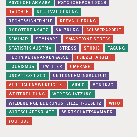
PSYCHOPHARMAKA
PSYCHOREPORT 2019
RAUCHEN
RE – EVALUIERUNG
RECHTSSICHERHEIT
REEVALUIERUNG
ROBOTEREINSATZ
SALZBURG
SCHWERARBEIT
SEMINAR
SEMINARE
SMARTFONE STRESS
STATISTIK AUSTRIA
STRESS
STUDIE
TAGUNG
TECHNIKERKRANKENKASSE
TEILZEITARBEIT
TOURISMUS
TWITTER
UMFRAGE
UNCATEGORIZED
UNTERNEHMENSKULTUR
VERTRAUENSWÜRDIGE KI
VIDEO
VORTRAG
WEITERBILDUNG
WERTSCHÄTZUNG
WIEDEREINGLIEDERUNGSTEILZEIT-GESETZ
WIFO
WIRTSCHAFTSBLATT
WIRTSCHAFTSKAMMER
YOUTUBE