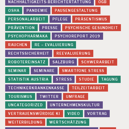
NACHHALTIGKEITS-BERICHTERTATTUNG
ÖGB
OSHA
PANDEMIE
PAUSENGESTALTUNG
PERSONALARBEIT
PFLEGE
PRÄSENTISMUS
PRÄVENTION
PRESSE
PSYCHISCHE GESUNDHEIT
PSYCHOPHARMAKA
PSYCHOREPORT 2019
RAUCHEN
RE – EVALUIERUNG
RECHTSSICHERHEIT
REEVALUIERUNG
ROBOTEREINSATZ
SALZBURG
SCHWERARBEIT
SEMINAR
SEMINARE
SMARTFONE STRESS
STATISTIK AUSTRIA
STRESS
STUDIE
TAGUNG
TECHNIKERKRANKENKASSE
TEILZEITARBEIT
TOURISMUS
TWITTER
UMFRAGE
UNCATEGORIZED
UNTERNEHMENSKULTUR
VERTRAUENSWÜRDIGE KI
VIDEO
VORTRAG
WEITERBILDUNG
WERTSCHÄTZUNG