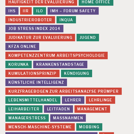
HÄUFIGKEIT DER EVALUIERUNG
HOME OFFICE
IHS
IIR
ILO
IMH – FORUM SAFETY
INDUSTRIEROBOTER
INQUA
JOB STRESS INDEX 2014
JUDIKATUR ZUR EVALUIERUNG
JUGEND
KFZA ONLINE
KOMPETENZZENTRUM ARBEITSPSYCHOLOGIE
KORUNKA
KRANKENSTANDSTAGE
KUMULATIONSPRINZIP
KÜNDIGUNG
KÜNSTLICHE INTELLIGENZ
KURZFRAGEBOGEN ZUR ARBEITSANALYSE PRÜMPER
LEBENSMITTELHANDEL
LEHRER
LEHRLINGE
LEIHARBEITER
LEITFADEN
MANAGEMENT
MANAGERSTRESS
MASSNAHMEN
MENSCH-MASCHINE-SYSTEME
MOBBING