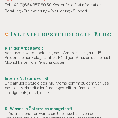
s
Tel. +43 (0)664 957 60 50 Kostenfreie Erstinformation
Beratung - Projektierung - Evaluierung - Support
n
a
v
Ingenieurpsychologie-Blog
i
KI in der Arbeitswelt
g
Vor kurzem wurde bekannt, dass Amazon plant, rund 15
a
Prozent seiner Belegschaft zu kündigen. Amazon suche nach
Möglichkeiten, die Personalkosten
t
i
Interne Nutzung von KI
Eine aktuelle Studie des IMC Krems kommt zu dem Schluss,
o
dass die Mehrheit aller Büroangestellten künstliche
n
Intelligenz (KI) nutzt, ohne
KI-Wissen in Österreich mangelhaft
In Auftrag gegeben wurde die Untersuchung von der