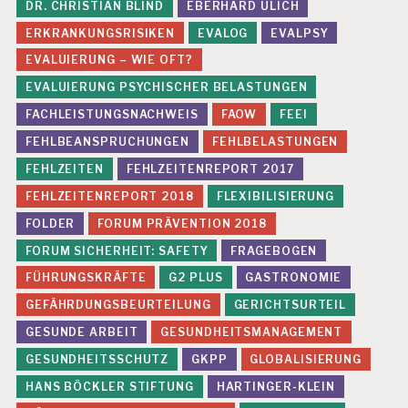
DR. CHRISTIAN BLIND
EBERHARD ULICH
ERKRANKUNGSRISIKEN
EVALOG
EVALPSY
EVALUIERUNG – WIE OFT?
EVALUIERUNG PSYCHISCHER BELASTUNGEN
FACHLEISTUNGSNACHWEIS
FAOW
FEEI
FEHLBEANSPRUCHUNGEN
FEHLBELASTUNGEN
FEHLZEITEN
FEHLZEITENREPORT 2017
FEHLZEITENREPORT 2018
FLEXIBILISIERUNG
FOLDER
FORUM PRÄVENTION 2018
FORUM SICHERHEIT: SAFETY
FRAGEBOGEN
FÜHRUNGSKRÄFTE
G2 PLUS
GASTRONOMIE
GEFÄHRDUNGSBEURTEILUNG
GERICHTSURTEIL
GESUNDE ARBEIT
GESUNDHEITSMANAGEMENT
GESUNDHEITSSCHUTZ
GKPP
GLOBALISIERUNG
HANS BÖCKLER STIFTUNG
HARTINGER-KLEIN