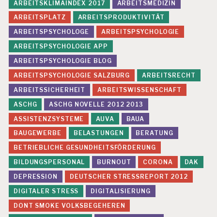
ARBEITSKLIMAINDEX 2017
ARBEITSMEDIZIN
ARBEITSPLATZ
ARBEITSPRODUKTIVITÄT
ARBEITSPSYCHOLOGE
ARBEITSPSYCHOLOGIE
ARBEITSPSYCHOLOGIE APP
ARBEITSPSYCHOLOGIE BLOG
ARBEITSPSYCHOLOGIE SALZBURG
ARBEITSRECHT
ARBEITSSICHERHEIT
ARBEITSWISSENSCHAFT
ASCHG
ASCHG NOVELLE 2012 2013
ASSISTENZSYSTEME
AUVA
BAUA
BAUGEWERBE
BELASTUNGEN
BERATUNG
BETRIEBLICHE GESUNDHEITSFÖRDERUNG
BILDUNGSPERSONAL
BURNOUT
CORONA
DAK
DEPRESSION
DEUTSCHER STRESSREPORT 2012
DIGITALER STRESS
DIGITALISIERUNG
DONT SMOKE VOLKSBEGEHEREN