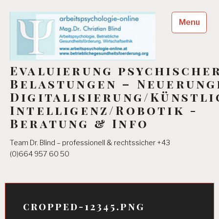
Skip
to
Menu
content
Evaluierung psychische
Belastungen – Neuerung
Digitalisierung/Künstli
Intelligenz/Robotik -
Beratung & Info
Team Dr. Blind – professionell & rechtssicher +43
(0)664 957 60 50
cropped-12345.png