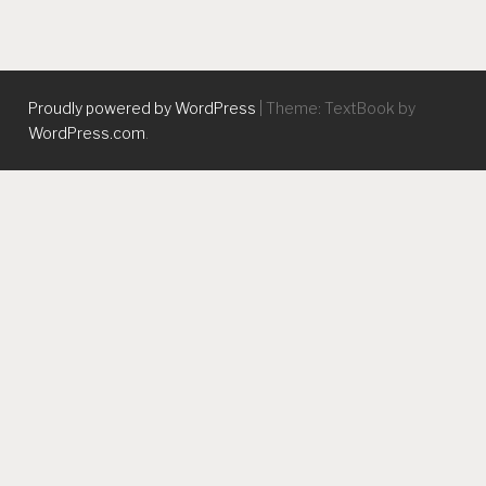
Proudly powered by WordPress
|
Theme: TextBook by
WordPress.com
.