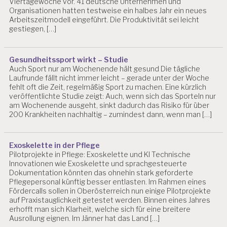
Viertagewoche vor. 41 deutsche Unternehmen und
Organisationen hatten testweise ein halbes Jahr ein neues
Arbeitszeitmodell eingeführt. Die Produktivität sei leicht
gestiegen, […]
Gesundheitssport wirkt – Studie
Auch Sport nur am Wochenende hält gesund Die tägliche
Laufrunde fällt nicht immer leicht – gerade unter der Woche
fehlt oft die Zeit, regelmäßig Sport zu machen. Eine kürzlich
veröffentlichte Studie zeigt: Auch, wenn sich das Sporteln nur
am Wochenende ausgeht, sinkt dadurch das Risiko für über
200 Krankheiten nachhaltig – zumindest dann, wenn man […]
Exoskelette in der Pflege
Pilotprojekte in Pflege: Exoskelette und KI Technische
Innovationen wie Exoskelette und sprachgesteuerte
Dokumentation könnten das ohnehin stark geforderte
Pflegepersonal künftig besser entlasten. Im Rahmen eines
Fördercalls sollen in Oberösterreich nun einige Pilotprojekte
auf Praxistauglichkeit getestet werden. Binnen eines Jahres
erhofft man sich Klarheit, welche sich für eine breitere
Ausrollung eignen. Im Jänner hat das Land […]