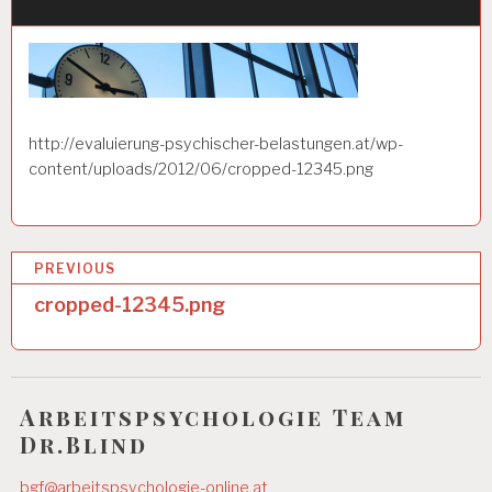
http://evaluierung-psychischer-belastungen.at/wp-
content/uploads/2012/06/cropped-12345.png
B
PREVIOUS
e
cropped-12345.png
i
t
r
Arbeitspsychologie Team
Dr.Blind
a
g
bgf@arbeitspsychologie-online.at