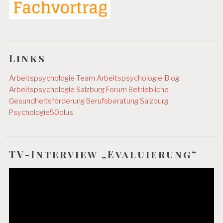
Links
Arbeitspsychologie-Team
Arbeitspsychologie-Blog
Arbeitspsychologie Salzburg
Forum Betriebliche
Gesundheitsförderung
Berufsberatung Salzburg
Psychologie50plus
TV-Interview „Evaluierung“
Video-
Player