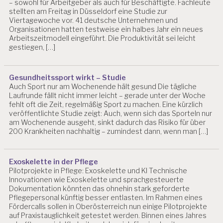
– sowohl für Arbeitgeber als auch für Beschäftigte. Fachleute
stellten am Freitag in Düsseldorf eine Studie zur
Viertagewoche vor. 41 deutsche Unternehmen und
Organisationen hatten testweise ein halbes Jahr ein neues
Arbeitszeitmodell eingeführt. Die Produktivität sei leicht
gestiegen, […]
Gesundheitssport wirkt – Studie
Auch Sport nur am Wochenende hält gesund Die tägliche
Laufrunde fällt nicht immer leicht – gerade unter der Woche
fehlt oft die Zeit, regelmäßig Sport zu machen. Eine kürzlich
veröffentlichte Studie zeigt: Auch, wenn sich das Sporteln nur
am Wochenende ausgeht, sinkt dadurch das Risiko für über
200 Krankheiten nachhaltig – zumindest dann, wenn man […]
Exoskelette in der Pflege
Pilotprojekte in Pflege: Exoskelette und KI Technische
Innovationen wie Exoskelette und sprachgesteuerte
Dokumentation könnten das ohnehin stark geforderte
Pflegepersonal künftig besser entlasten. Im Rahmen eines
Fördercalls sollen in Oberösterreich nun einige Pilotprojekte
auf Praxistauglichkeit getestet werden. Binnen eines Jahres