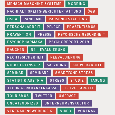
MENSCH-MASCHINE-SYSTEME
MOBBING
NACHHALTIGKEITS-BERICHTERTATTUNG
ÖGB
OSHA
PANDEMIE
PAUSENGESTALTUNG
PERSONALARBEIT
PFLEGE
PRÄSENTISMUS
PRÄVENTION
PRESSE
PSYCHISCHE GESUNDHEIT
PSYCHOPHARMAKA
PSYCHOREPORT 2019
RAUCHEN
RE – EVALUIERUNG
RECHTSSICHERHEIT
REEVALUIERUNG
ROBOTEREINSATZ
SALZBURG
SCHWERARBEIT
SEMINAR
SEMINARE
SMARTFONE STRESS
STATISTIK AUSTRIA
STRESS
STUDIE
TAGUNG
TECHNIKERKRANKENKASSE
TEILZEITARBEIT
TOURISMUS
TWITTER
UMFRAGE
UNCATEGORIZED
UNTERNEHMENSKULTUR
VERTRAUENSWÜRDIGE KI
VIDEO
VORTRAG