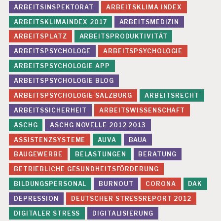
ARBEITSINSPEKTORAT
ARBEITSKLIMA INDEX
ARBEITSKLIMAINDEX 2017
ARBEITSMEDIZIN
ARBEITSPLATZ
ARBEITSPRODUKTIVITÄT
ARBEITSPSYCHOLOGE
ARBEITSPSYCHOLOGIE
ARBEITSPSYCHOLOGIE APP
ARBEITSPSYCHOLOGIE BLOG
ARBEITSPSYCHOLOGIE SALZBURG
ARBEITSRECHT
ARBEITSSICHERHEIT
ARBEITSWISSENSCHAFT
ASCHG
ASCHG NOVELLE 2012 2013
ASSISTENZSYSTEME
AUVA
BAUA
BAUGEWERBE
BELASTUNGEN
BERATUNG
BETRIEBLICHE GESUNDHEITSFÖRDERUNG
BILDUNGSPERSONAL
BURNOUT
CORONA
DAK
DEPRESSION
DEUTSCHER STRESSREPORT 2012
DIGITALER STRESS
DIGITALISIERUNG