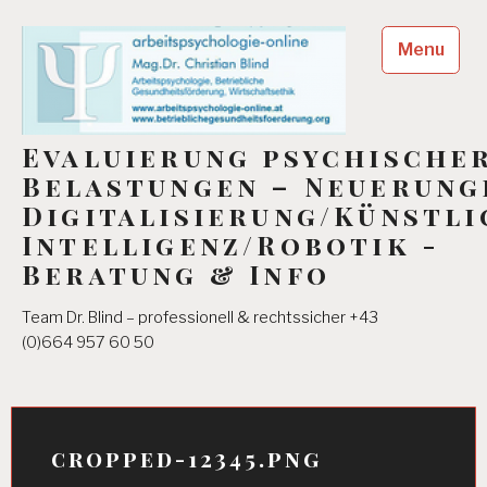
Skip
to
Menu
content
Evaluierung psychische
Belastungen – Neuerung
Digitalisierung/Künstli
Intelligenz/Robotik -
Beratung & Info
Team Dr. Blind – professionell & rechtssicher +43
(0)664 957 60 50
cropped-12345.png