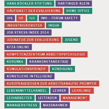
HANS BÖCKLER STIFTUNG
HARTINGER-KLEIN
HÄUFIGKEIT DER EVALUIERUNG
HOME OFFICE
IHS
IIR
ILO
IMH – FORUM SAFETY
INDUSTRIEROBOTER
INQUA
JOB STRESS INDEX 2014
JUDIKATUR ZUR EVALUIERUNG
JUGEND
KFZA ONLINE
KOMPETENZZENTRUM ARBEITSPSYCHOLOGIE
KORUNKA
KRANKENSTANDSTAGE
KUMULATIONSPRINZIP
KÜNDIGUNG
KÜNSTLICHE INTELLIGENZ
KURZFRAGEBOGEN ZUR ARBEITSANALYSE PRÜMPER
LEBENSMITTELHANDEL
LEHRER
LEHRLINGE
LEIHARBEITER
LEITFADEN
MANAGEMENT
MANAGERSTRESS
MASSNAHMEN