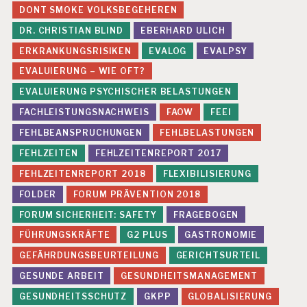
DONT SMOKE VOLKSBEGEHEREN
DR. CHRISTIAN BLIND
EBERHARD ULICH
ERKRANKUNGSRISIKEN
EVALOG
EVALPSY
EVALUIERUNG – WIE OFT?
EVALUIERUNG PSYCHISCHER BELASTUNGEN
FACHLEISTUNGSNACHWEIS
FAOW
FEEI
FEHLBEANSPRUCHUNGEN
FEHLBELASTUNGEN
FEHLZEITEN
FEHLZEITENREPORT 2017
FEHLZEITENREPORT 2018
FLEXIBILISIERUNG
FOLDER
FORUM PRÄVENTION 2018
FORUM SICHERHEIT: SAFETY
FRAGEBOGEN
FÜHRUNGSKRÄFTE
G2 PLUS
GASTRONOMIE
GEFÄHRDUNGSBEURTEILUNG
GERICHTSURTEIL
GESUNDE ARBEIT
GESUNDHEITSMANAGEMENT
GESUNDHEITSSCHUTZ
GKPP
GLOBALISIERUNG