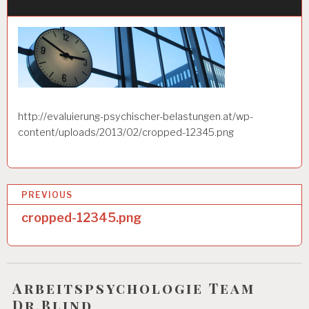
http://evaluierung-psychischer-belastungen.at/wp-
content/uploads/2013/02/cropped-12345.png
B
PREVIOUS
e
cropped-12345.png
i
t
r
Arbeitspsychologie Team
Dr.Blind