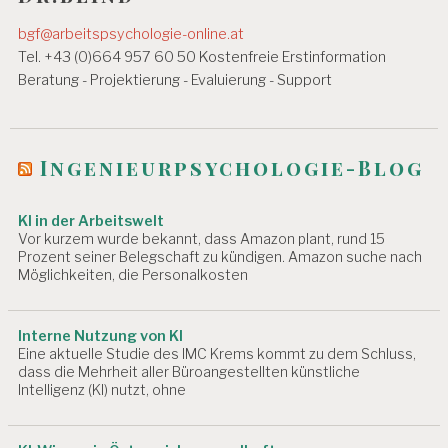
a
g
bgf@arbeitspsychologie-online.at
s
Tel. +43 (0)664 957 60 50 Kostenfreie Erstinformation
Beratung - Projektierung - Evaluierung - Support
n
a
v
Ingenieurpsychologie-Blog
i
KI in der Arbeitswelt
g
Vor kurzem wurde bekannt, dass Amazon plant, rund 15
a
Prozent seiner Belegschaft zu kündigen. Amazon suche nach
Möglichkeiten, die Personalkosten
t
i
Interne Nutzung von KI
Eine aktuelle Studie des IMC Krems kommt zu dem Schluss,
o
dass die Mehrheit aller Büroangestellten künstliche
n
Intelligenz (KI) nutzt, ohne