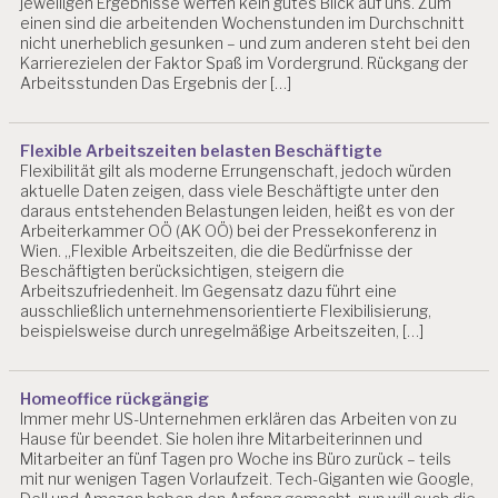
jeweiligen Ergebnisse werfen kein gutes Blick auf uns. Zum
einen sind die arbeitenden Wochenstunden im Durchschnitt
nicht unerheblich gesunken – und zum anderen steht bei den
Karrierezielen der Faktor Spaß im Vordergrund. Rückgang der
Arbeitsstunden Das Ergebnis der […]
Flexible Arbeitszeiten belasten Beschäftigte
Flexibilität gilt als moderne Errungenschaft, jedoch würden
aktuelle Daten zeigen, dass viele Beschäftigte unter den
daraus entstehenden Belastungen leiden, heißt es von der
Arbeiterkammer OÖ (AK OÖ) bei der Pressekonferenz in
Wien. „Flexible Arbeitszeiten, die die Bedürfnisse der
Beschäftigten berücksichtigen, steigern die
Arbeitszufriedenheit. Im Gegensatz dazu führt eine
ausschließlich unternehmensorientierte Flexibilisierung,
beispielsweise durch unregelmäßige Arbeitszeiten, […]
Homeoffice rückgängig
Immer mehr US-Unternehmen erklären das Arbeiten von zu
Hause für beendet. Sie holen ihre Mitarbeiterinnen und
Mitarbeiter an fünf Tagen pro Woche ins Büro zurück – teils
mit nur wenigen Tagen Vorlaufzeit. Tech-Giganten wie Google,