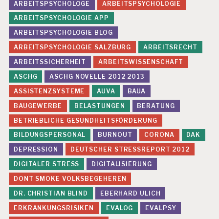
ARBEITSPSYCHOLOGE
ARBEITSPSYCHOLOGIE
ARBEITSPSYCHOLOGIE APP
ARBEITSPSYCHOLOGIE BLOG
ARBEITSPSYCHOLOGIE SALZBURG
ARBEITSRECHT
ARBEITSSICHERHEIT
ARBEITSWISSENSCHAFT
ASCHG
ASCHG NOVELLE 2012 2013
ASSISTENZSYSTEME
AUVA
BAUA
BAUGEWERBE
BELASTUNGEN
BERATUNG
BETRIEBLICHE GESUNDHEITSFÖRDERUNG
BILDUNGSPERSONAL
BURNOUT
CORONA
DAK
DEPRESSION
DEUTSCHER STRESSREPORT 2012
DIGITALER STRESS
DIGITALISIERUNG
DONT SMOKE VOLKSBEGEHEREN
DR. CHRISTIAN BLIND
EBERHARD ULICH
ERKRANKUNGSRISIKEN
EVALOG
EVALPSY