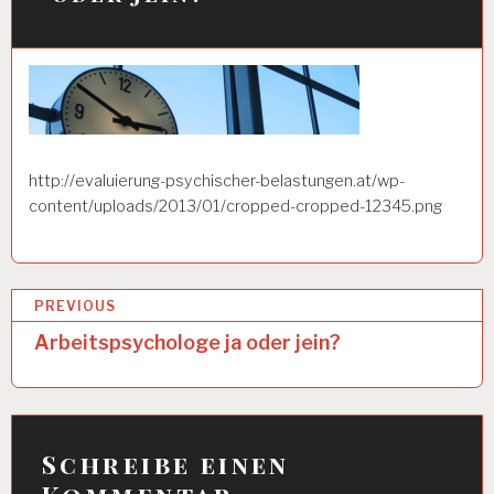
http://evaluierung-psychischer-belastungen.at/wp-
content/uploads/2013/01/cropped-cropped-12345.png
B
PREVIOUS
e
Arbeitspsychologe ja oder jein?
i
t
r
Schreibe einen
a