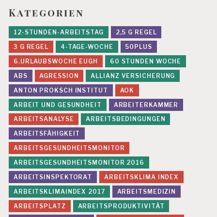
Kategorien
12-STUNDEN-ARBEITSTAG
2,5 G REGEL
3 G REGEL
4-TAGE-WOCHE
50PLUS
6.URLAUBSWOCHE EUGH
60 STUNDEN WOCHE
ABS
AGRESSION
ALLIANZ VERSICHERUNG
ANTON PROKSCH INSTITUT
AOK
ARBEIT UND GESUNDHEIT
ARBEITERKAMMER
ARBEITSANALYSE
ARBEITSBEDINGUNGEN
ARBEITSFÄHIGKEIT
ARBEITSGESUNDHEITSMONITOR
ARBEITSGESUNDHEITSMONITOR 2016
ARBEITSINSPEKTORAT
ARBEITSKLIMA INDEX
ARBEITSKLIMAINDEX 2017
ARBEITSMEDIZIN
ARBEITSPLATZ
ARBEITSPRODUKTIVITÄT