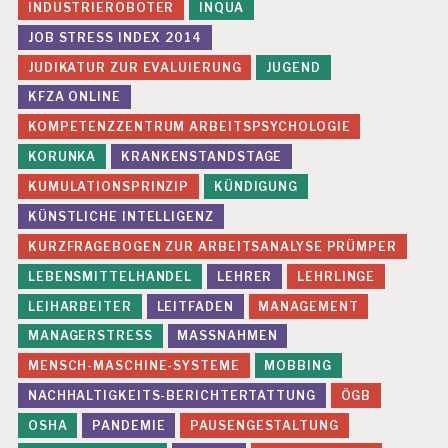
INDUSTRIEROBOTER
INQUA
JOB STRESS INDEX 2014
JUDIKATUR ZUR EVALUIERUNG
JUGEND
KFZA ONLINE
KOMPETENZZENTRUM ARBEITSPSYCHOLOGIE
KORUNKA
KRANKENSTANDSTAGE
KUMULATIONSPRINZIP
KÜNDIGUNG
KÜNSTLICHE INTELLIGENZ
KURZFRAGEBOGEN ZUR ARBEITSANALYSE PRÜMPER
LEBENSMITTELHANDEL
LEHRER
LEHRLINGE
LEIHARBEITER
LEITFADEN
MANAGEMENT
MANAGERSTRESS
MASSNAHMEN
MENSCH-MASCHINE-SYSTEME
MOBBING
NACHHALTIGKEITS-BERICHTERTATTUNG
ÖGB
OSHA
PANDEMIE
PAUSENGESTALTUNG