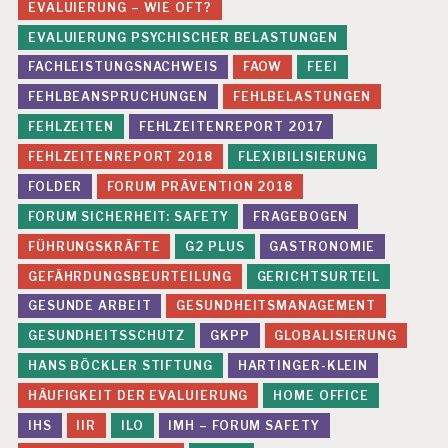
EVALUIERUNG – WIE OFT?
EVALUIERUNG PSYCHISCHER BELASTUNGEN
FACHLEISTUNGSNACHWEIS
FAOW
FEEI
FEHLBEANSPRUCHUNGEN
FEHLBELASTUNGEN
FEHLZEITEN
FEHLZEITENREPORT 2017
FEHLZEITENREPORT 2018
FLEXIBILISIERUNG
FOLDER
FORUM PRÄVENTION 2018
FORUM SICHERHEIT: SAFETY
FRAGEBOGEN
FÜHRUNGSKRÄFTE
G2 PLUS
GASTRONOMIE
GEFÄHRDUNGSBEURTEILUNG
GERICHTSURTEIL
GESUNDE ARBEIT
GESUNDHEITSMANAGEMENT
GESUNDHEITSSCHUTZ
GKPP
GLOBALISIERUNG
HANS BÖCKLER STIFTUNG
HARTINGER-KLEIN
HÄUFIGKEIT DER EVALUIERUNG
HOME OFFICE
IHS
IIR
ILO
IMH – FORUM SAFETY