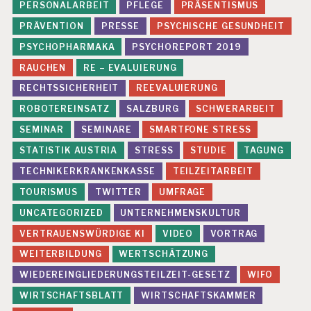
PERSONALARBEIT
PFLEGE
PRÄSENTISMUS
PRÄVENTION
PRESSE
PSYCHISCHE GESUNDHEIT
PSYCHOPHARMAKA
PSYCHOREPORT 2019
RAUCHEN
RE – EVALUIERUNG
RECHTSSICHERHEIT
REEVALUIERUNG
ROBOTEREINSATZ
SALZBURG
SCHWERARBEIT
SEMINAR
SEMINARE
SMARTFONE STRESS
STATISTIK AUSTRIA
STRESS
STUDIE
TAGUNG
TECHNIKERKRANKENKASSE
TEILZEITARBEIT
TOURISMUS
TWITTER
UMFRAGE
UNCATEGORIZED
UNTERNEHMENSKULTUR
VERTRAUENSWÜRDIGE KI
VIDEO
VORTRAG
WEITERBILDUNG
WERTSCHÄTZUNG
WIEDEREINGLIEDERUNGSTEILZEIT-GESETZ
WIFO
WIRTSCHAFTSBLATT
WIRTSCHAFTSKAMMER