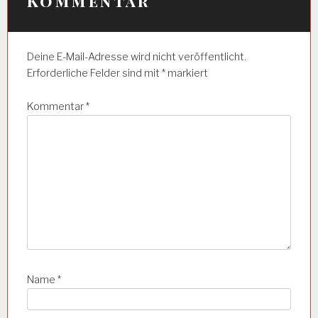
Kommentar
g
s
Deine E-Mail-Adresse wird nicht veröffentlicht.
n
Erforderliche Felder sind mit
*
markiert
a
Kommentar
*
v
i
g
a
t
i
o
n
Name
*