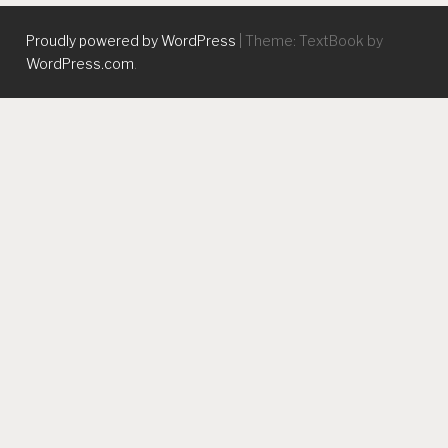
Proudly powered by WordPress
|
Theme: TextBook by
WordPress.com
.