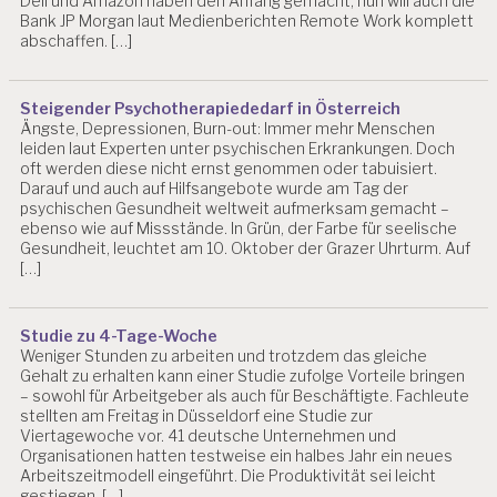
Dell und Amazon haben den Anfang gemacht, nun will auch die
Bank JP Morgan laut Medienberichten Remote Work komplett
abschaffen. […]
Steigender Psychotherapiededarf in Österreich
Ängste, Depressionen, Burn-out: Immer mehr Menschen
leiden laut Experten unter psychischen Erkrankungen. Doch
oft werden diese nicht ernst genommen oder tabuisiert.
Darauf und auch auf Hilfsangebote wurde am Tag der
psychischen Gesundheit weltweit aufmerksam gemacht –
ebenso wie auf Missstände. In Grün, der Farbe für seelische
Gesundheit, leuchtet am 10. Oktober der Grazer Uhrturm. Auf
[…]
Studie zu 4-Tage-Woche
Weniger Stunden zu arbeiten und trotzdem das gleiche
Gehalt zu erhalten kann einer Studie zufolge Vorteile bringen
– sowohl für Arbeitgeber als auch für Beschäftigte. Fachleute
stellten am Freitag in Düsseldorf eine Studie zur
Viertagewoche vor. 41 deutsche Unternehmen und
Organisationen hatten testweise ein halbes Jahr ein neues
Arbeitszeitmodell eingeführt. Die Produktivität sei leicht
gestiegen, […]