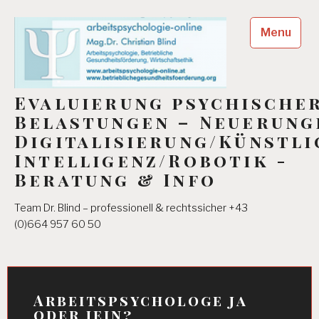
Skip
to
Menu
content
Evaluierung psychische
Belastungen – Neuerung
Digitalisierung/Künstli
Intelligenz/Robotik -
Beratung & Info
Team Dr. Blind – professionell & rechtssicher +43
(0)664 957 60 50
Arbeitspsychologe ja
oder jein?