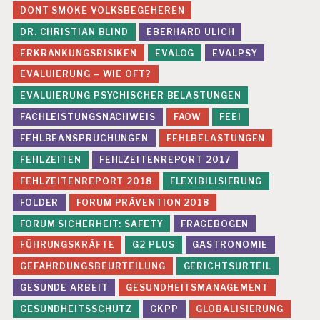
DONT SMOKE VOLKSBEGEHEREN
DR. CHRISTIAN BLIND
EBERHARD ULICH
ERKRANKUNGSRISIKEN
EVALOG
EVALPSY
EVALUIERUNG – WIE OFT?
EVALUIERUNG PSYCHISCHER BELASTUNGEN
FACHLEISTUNGSNACHWEIS
FAOW
FEEI
FEHLBEANSPRUCHUNGEN
FEHLBELASTUNGEN
FEHLZEITEN
FEHLZEITENREPORT 2017
FEHLZEITENREPORT 2018
FLEXIBILISIERUNG
FOLDER
FORUM PRÄVENTION 2018
FORUM SICHERHEIT: SAFETY
FRAGEBOGEN
FÜHRUNGSKRÄFTE
G2 PLUS
GASTRONOMIE
GEFÄHRDUNGSBEURTEILUNG
GERICHTSURTEIL
GESUNDE ARBEIT
GESUNDHEITSMANAGEMENT
GESUNDHEITSSCHUTZ
GKPP
GLOBALISIERUNG