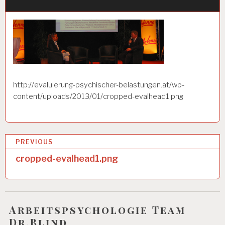
http://evaluierung-psychischer-belastungen.at/wp-
content/uploads/2013/01/cropped-evalhead1.png
B
PREVIOUS
e
cropped-evalhead1.png
i
t
r
Arbeitspsychologie Team
Dr.Blind