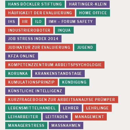
HANS BÖCKLER STIFTUNG
HARTINGER-KLEIN
HÄUFIGKEIT DER EVALUIERUNG
HOME OFFICE
IHS
IIR
ILO
IMH – FORUM SAFETY
INDUSTRIEROBOTER
INQUA
JOB STRESS INDEX 2014
JUDIKATUR ZUR EVALUIERUNG
JUGEND
KFZA ONLINE
KOMPETENZZENTRUM ARBEITSPSYCHOLOGIE
KORUNKA
KRANKENSTANDSTAGE
KUMULATIONSPRINZIP
KÜNDIGUNG
KÜNSTLICHE INTELLIGENZ
KURZFRAGEBOGEN ZUR ARBEITSANALYSE PRÜMPER
LEBENSMITTELHANDEL
LEHRER
LEHRLINGE
LEIHARBEITER
LEITFADEN
MANAGEMENT
MANAGERSTRESS
MASSNAHMEN