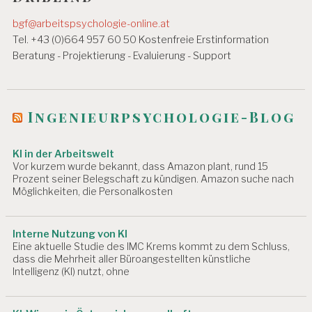
a
g
bgf@arbeitspsychologie-online.at
s
Tel. +43 (0)664 957 60 50 Kostenfreie Erstinformation
Beratung - Projektierung - Evaluierung - Support
n
a
v
Ingenieurpsychologie-Blog
i
KI in der Arbeitswelt
g
Vor kurzem wurde bekannt, dass Amazon plant, rund 15
a
Prozent seiner Belegschaft zu kündigen. Amazon suche nach
Möglichkeiten, die Personalkosten
t
i
Interne Nutzung von KI
Eine aktuelle Studie des IMC Krems kommt zu dem Schluss,
o
dass die Mehrheit aller Büroangestellten künstliche
n
Intelligenz (KI) nutzt, ohne