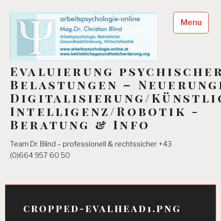
Skip
to
Menu
content
Evaluierung psychische
Belastungen – Neuerung
Digitalisierung/Künstli
Intelligenz/Robotik -
Beratung & Info
Team Dr. Blind – professionell & rechtssicher +43
(0)664 957 60 50
cropped-evalhead1.png