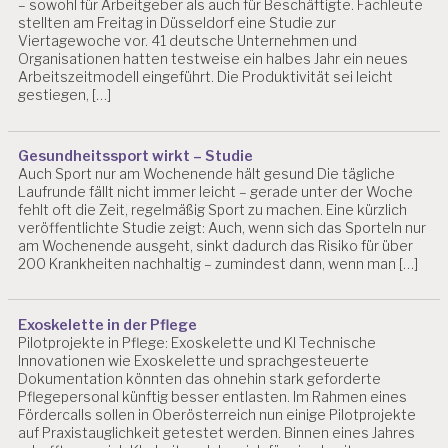
– sowohl für Arbeitgeber als auch für Beschäftigte. Fachleute
stellten am Freitag in Düsseldorf eine Studie zur
Viertagewoche vor. 41 deutsche Unternehmen und
Organisationen hatten testweise ein halbes Jahr ein neues
Arbeitszeitmodell eingeführt. Die Produktivität sei leicht
gestiegen, […]
Gesundheitssport wirkt – Studie
Auch Sport nur am Wochenende hält gesund Die tägliche
Laufrunde fällt nicht immer leicht – gerade unter der Woche
fehlt oft die Zeit, regelmäßig Sport zu machen. Eine kürzlich
veröffentlichte Studie zeigt: Auch, wenn sich das Sporteln nur
am Wochenende ausgeht, sinkt dadurch das Risiko für über
200 Krankheiten nachhaltig – zumindest dann, wenn man […]
Exoskelette in der Pflege
Pilotprojekte in Pflege: Exoskelette und KI Technische
Innovationen wie Exoskelette und sprachgesteuerte
Dokumentation könnten das ohnehin stark geforderte
Pflegepersonal künftig besser entlasten. Im Rahmen eines
Fördercalls sollen in Oberösterreich nun einige Pilotprojekte
auf Praxistauglichkeit getestet werden. Binnen eines Jahres