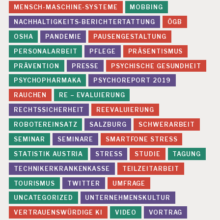
MENSCH-MASCHINE-SYSTEME
MOBBING
NACHHALTIGKEITS-BERICHTERTATTUNG
ÖGB
OSHA
PANDEMIE
PAUSENGESTALTUNG
PERSONALARBEIT
PFLEGE
PRÄSENTISMUS
PRÄVENTION
PRESSE
PSYCHISCHE GESUNDHEIT
PSYCHOPHARMAKA
PSYCHOREPORT 2019
RAUCHEN
RE – EVALUIERUNG
RECHTSSICHERHEIT
REEVALUIERUNG
ROBOTEREINSATZ
SALZBURG
SCHWERARBEIT
SEMINAR
SEMINARE
SMARTFONE STRESS
STATISTIK AUSTRIA
STRESS
STUDIE
TAGUNG
TECHNIKERKRANKENKASSE
TEILZEITARBEIT
TOURISMUS
TWITTER
UMFRAGE
UNCATEGORIZED
UNTERNEHMENSKULTUR
VERTRAUENSWÜRDIGE KI
VIDEO
VORTRAG