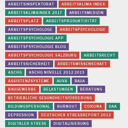
ARBEITSINSPEKTORAT
ARBEITSKLIMA INDEX
ARBEITSKLIMAINDEX 2017
ARBEITSMEDIZIN
ARBEITSPLATZ
ARBEITSPRODUKTIVITÄT
ARBEITSPSYCHOLOGE
ARBEITSPSYCHOLOGIE
ARBEITSPSYCHOLOGIE APP
ARBEITSPSYCHOLOGIE BLOG
ARBEITSPSYCHOLOGIE SALZBURG
ARBEITSRECHT
ARBEITSSICHERHEIT
ARBEITSWISSENSCHAFT
ASCHG
ASCHG NOVELLE 2012 2013
ASSISTENZSYSTEME
AUVA
BAUA
BAUGEWERBE
BELASTUNGEN
BERATUNG
BETRIEBLICHE GESUNDHEITSFÖRDERUNG
BILDUNGSPERSONAL
BURNOUT
CORONA
DAK
DEPRESSION
DEUTSCHER STRESSREPORT 2012
DIGITALER STRESS
DIGITALISIERUNG