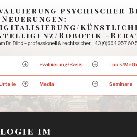
valuierung psychischer 
 Neuerungen:
igitalisierung/Künstlich
ntelligenz/Robotik -Bera
m Dr. Blind – professionell & rechtssicher +43 (0)664 957 60 
Evaluierung/Basis
Tools/Met
expand
expand
child
child
menu
menu
Urteile
Media
Seminare
expand
expand
child
child
menu
menu
logie im