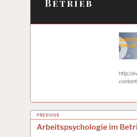
Betrieb
http://
content
B
PREVIOUS
e
Arbeitspsychologie im Betr
i