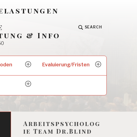
Belastungen
e
SEARCH
tung & Info
50
hoden
Evaluierung/Fristen
expand
expand
child
child
menu
menu
expand
child
menu
Arbeitspsycholog
ie Team Dr.Blind