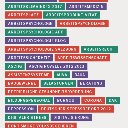
ARBEITSKLIMAINDEX 2017
ARBEITSMEDIZIN
ARBEITSPLATZ
ARBEITSPRODUKTIVITÄT
ARBEITSPSYCHOLOGE
ARBEITSPSYCHOLOGIE
ARBEITSPSYCHOLOGIE APP
ARBEITSPSYCHOLOGIE BLOG
ARBEITSPSYCHOLOGIE SALZBURG
ARBEITSRECHT
ARBEITSSICHERHEIT
ARBEITSWISSENSCHAFT
ASCHG
ASCHG NOVELLE 2012 2013
ASSISTENZSYSTEME
AUVA
BAUA
BAUGEWERBE
BELASTUNGEN
BERATUNG
BETRIEBLICHE GESUNDHEITSFÖRDERUNG
BILDUNGSPERSONAL
BURNOUT
CORONA
DAK
DEPRESSION
DEUTSCHER STRESSREPORT 2012
DIGITALER STRESS
DIGITALISIERUNG
DONT SMOKE VOLKSBEGEHEREN