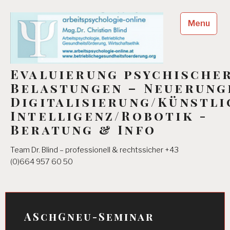
Skip
to
Menu
content
Evaluierung psychische
Belastungen – Neuerung
Digitalisierung/Künstli
Intelligenz/Robotik -
Beratung & Info
Team Dr. Blind – professionell & rechtssicher +43
(0)664 957 60 50
ASchGneu-Seminar