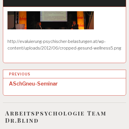
http://evaluierung-psychischer-belastungen.at/wp-
content/uploads/2012/06/cropped-gesund-wellness5.png
B
PREVIOUS
e
ASchGneu-Seminar
i
t
r
Arbeitspsychologie Team
Dr.Blind
a