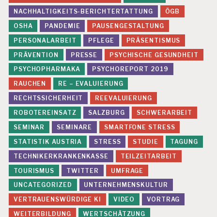
NACHHALTIGKEITS-BERICHTERTATTUNG
ÖGB
OSHA
PANDEMIE
PAUSENGESTALTUNG
PERSONALARBEIT
PFLEGE
PRÄSENTISMUS
PRÄVENTION
PRESSE
PSYCHISCHE GESUNDHEIT
PSYCHOPHARMAKA
PSYCHOREPORT 2019
RAUCHEN
RE – EVALUIERUNG
RECHTSSICHERHEIT
REEVALUIERUNG
ROBOTEREINSATZ
SALZBURG
SCHWERARBEIT
SEMINAR
SEMINARE
SMARTFONE STRESS
STATISTIK AUSTRIA
STRESS
STUDIE
TAGUNG
TECHNIKERKRANKENKASSE
TEILZEITARBEIT
TOURISMUS
TWITTER
UMFRAGE
UNCATEGORIZED
UNTERNEHMENSKULTUR
VERTRAUENSWÜRDIGE KI
VIDEO
VORTRAG
WEITERBILDUNG
WERTSCHÄTZUNG