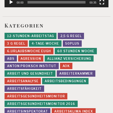
00:00
00:35
Kategorien
12-STUNDEN-ARBEITSTAG
2,5 G REGEL
3 G REGEL
4-TAGE-WOCHE
50PLUS
6.URLAUBSWOCHE EUGH
60 STUNDEN WOCHE
ABS
AGRESSION
ALLIANZ VERSICHERUNG
ANTON PROKSCH INSTITUT
AOK
ARBEIT UND GESUNDHEIT
ARBEITERKAMMER
ARBEITSANALYSE
ARBEITSBEDINGUNGEN
ARBEITSFÄHIGKEIT
ARBEITSGESUNDHEITSMONITOR
ARBEITSGESUNDHEITSMONITOR 2016
ARBEITSINSPEKTORAT
ARBEITSKLIMA INDEX