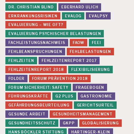
DR. CHRISTIAN BLIND
EBERHARD ULICH
ERKRANKUNGSRISIKEN
EVALOG
EVALPSY
EVALUIERUNG – WIE OFT?
EVALUIERUNG PSYCHISCHER BELASTUNGEN
FACHLEISTUNGSNACHWEIS
FAOW
FEEI
FEHLBEANSPRUCHUNGEN
FEHLBELASTUNGEN
FEHLZEITEN
FEHLZEITENREPORT 2017
FEHLZEITENREPORT 2018
FLEXIBILISIERUNG
FOLDER
FORUM PRÄVENTION 2018
FORUM SICHERHEIT: SAFETY
FRAGEBOGEN
FÜHRUNGSKRÄFTE
G2 PLUS
GASTRONOMIE
GEFÄHRDUNGSBEURTEILUNG
GERICHTSURTEIL
GESUNDE ARBEIT
GESUNDHEITSMANAGEMENT
GESUNDHEITSSCHUTZ
GKPP
GLOBALISIERUNG
HANS BÖCKLER STIFTUNG
HARTINGER-KLEIN