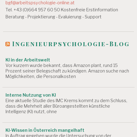
g
bgf@arbeitspsychologie-online.at
s
Tel. +43 (0)664 957 60 50 Kostenfreie Erstinformation
Beratung - Projektierung - Evaluierung - Support
n
a
v
Ingenieurpsychologie-Blog
i
KI in der Arbeitswelt
g
Vor kurzem wurde bekannt, dass Amazon plant, rund 15
a
Prozent seiner Belegschaft zu kündigen. Amazon suche nach
Möglichkeiten, die Personalkosten
t
i
Interne Nutzung von KI
Eine aktuelle Studie des IMC Krems kommt zu dem Schluss,
o
dass die Mehrheit aller Büroangestellten künstliche
n
Intelligenz (KI) nutzt, ohne
KI-Wissen in Österreich mangelhaft
In Auftrag gegeben wurde die Untersuchung von der