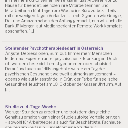
Immer mehr US-Unternehmen erklären das Arbeiten von zu
Hause für beendet. Sie holen ihre Mitarbeiterinnen und
Mitarbeiter an fünf Tagen pro Woche ins Büro zurück – teils
mit nur wenigen Tagen Vorlaufzeit. Tech-Giganten wie Google,
Dell und Amazon haben den Anfang gemacht, nun will auch die
Bank JP Morgan laut Medienberichten Remote Work komplett
abschaffen. […]
Steigender Psychotherapiededarf in Österreich
Ängste, Depressionen, Burn-out: Immer mehr Menschen
leiden laut Experten unter psychischen Erkrankungen. Doch
oft werden diese nicht ernst genommen oder tabuisiert.
Darauf und auch auf Hilfsangebote wurde am Tag der
psychischen Gesundheit weltweit aufmerksam gemacht –
ebenso wie auf Missstände. In Grün, der Farbe für seelische
Gesundheit, leuchtet am 10. Oktober der Grazer Uhrturm. Auf
[…]
Studie zu 4-Tage-Woche
Weniger Stunden zu arbeiten und trotzdem das gleiche
Gehalt zu erhalten kann einer Studie zufolge Vorteile bringen
– sowohl für Arbeitgeber als auch für Beschäftigte. Fachleute
stellten am Freitag in Düsseldorf eine Studie zur