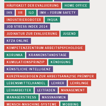
HÄUFIGKEIT DER EVALUIERUNG
HOME OFFICE
IHS
IIR
ILO
IMH – FORUM SAFETY
INDUSTRIEROBOTER
INQUA
JOB STRESS INDEX 2014
JUDIKATUR ZUR EVALUIERUNG
JUGEND
KFZA ONLINE
KOMPETENZZENTRUM ARBEITSPSYCHOLOGIE
KORUNKA
KRANKENSTANDSTAGE
KUMULATIONSPRINZIP
KÜNDIGUNG
KÜNSTLICHE INTELLIGENZ
KURZFRAGEBOGEN ZUR ARBEITSANALYSE PRÜMPER
LEBENSMITTELHANDEL
LEHRER
LEHRLINGE
LEIHARBEITER
LEITFADEN
MANAGEMENT
MANAGERSTRESS
MASSNAHMEN
MENSCH-MASCHINE-SYSTEME
MOBBING