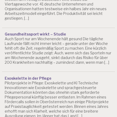
Viertagewoche vor. 41 deutsche Unternehmen und
Organisationen hatten testweise ein halbes Jahr ein neues
Arbeitszeitmodell eingeführt. Die Produktivität sei leicht
gestiegen, […]
Gesundheitssport wirkt – Studie
Auch Sport nur am Wochenende hält gesund Die tägliche
Laufrunde fällt nicht immer leicht – gerade unter der Woche
fehlt oft die Zeit, regelmäßig Sport zu machen. Eine kürzlich
veröffentlichte Studie zeigt: Auch, wenn sich das Sporteln nur
am Wochenende ausgeht, sinkt dadurch das Risiko für über
200 Krankheiten nachhaltig – zumindest dann, wenn man […]
Exoskelette in der Pflege
Pilotprojekte in Pflege: Exoskelette und KI Technische
Innovationen wie Exoskelette und sprachgesteuerte
Dokumentation könnten das ohnehin stark geforderte
Pflegepersonal künftig besser entlasten. Im Rahmen eines
Fördercalls sollen in Oberösterreich nun einige Pilotprojekte
auf Praxistauglichkeit getestet werden. Binnen eines Jahres
erhofft man sich Klarheit, welche sich für eine breitere
Ausrollung eignen. Im Jänner hat das Land […]