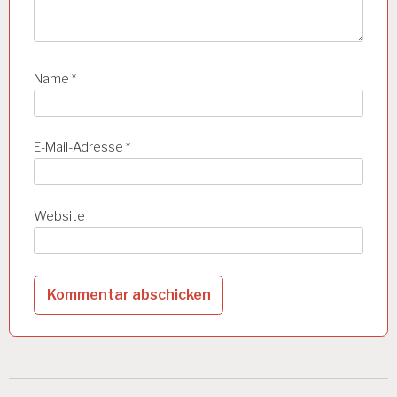
i
o
n
Name
*
E-Mail-Adresse
*
Website