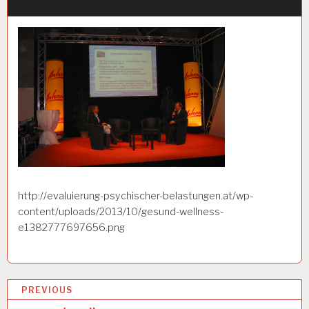
http://evaluierung-psychischer-belastungen.at/wp-
content/uploads/2013/10/gesund-wellness-
e1382777697656.png
B
PREVIOUS