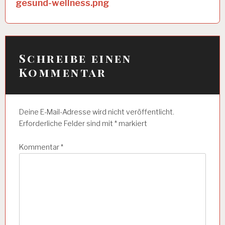
e
gesund-wellness.png
i
t
r
Schreibe einen
a
Kommentar
g
s
Deine E-Mail-Adresse wird nicht veröffentlicht.
n
Erforderliche Felder sind mit
*
markiert
a
Kommentar
*
v
i
g
a
t