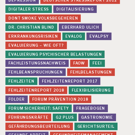
DEPRESSION
DEUTSCHER STRESSREPORT 2012
DIGITALER STRESS
DIGITALISIERUNG
DONT SMOKE VOLKSBEGEHEREN
DR. CHRISTIAN BLIND
EBERHARD ULICH
ERKRANKUNGSRISIKEN
EVALOG
EVALPSY
EVALUIERUNG – WIE OFT?
EVALUIERUNG PSYCHISCHER BELASTUNGEN
FACHLEISTUNGSNACHWEIS
FAOW
FEEI
FEHLBEANSPRUCHUNGEN
FEHLBELASTUNGEN
FEHLZEITEN
FEHLZEITENREPORT 2017
FEHLZEITENREPORT 2018
FLEXIBILISIERUNG
FOLDER
FORUM PRÄVENTION 2018
FORUM SICHERHEIT: SAFETY
FRAGEBOGEN
FÜHRUNGSKRÄFTE
G2 PLUS
GASTRONOMIE
GEFÄHRDUNGSBEURTEILUNG
GERICHTSURTEIL