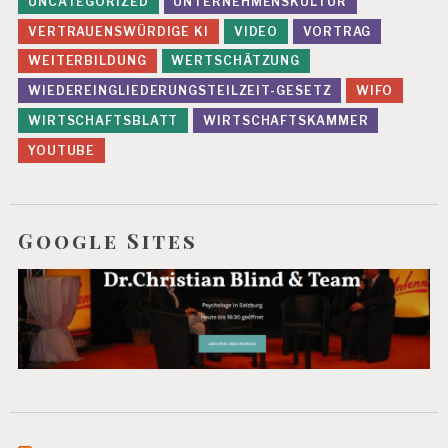
UNCATEGORIZED
UNTERNEHMENSKULTUR
VERTRAUENSWÜRDIGE KI
VIDEO
VORTRAG
WEITERBILDUNG
WERTSCHÄTZUNG
WIEDEREINGLIEDERUNGSTEILZEIT-GESETZ
WIFO
WIRTSCHAFTSBLATT
WIRTSCHAFTSKAMMER
YOUTUBE
Google Sites