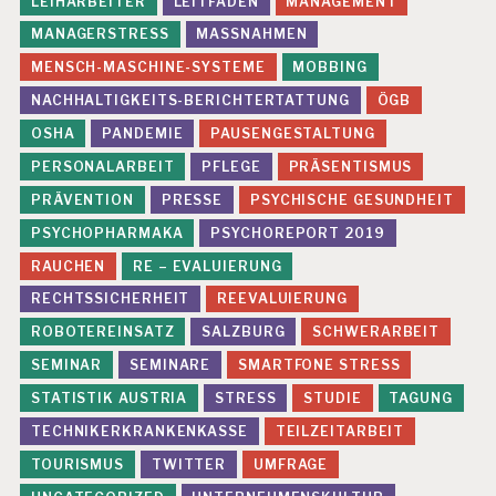
LEIHARBEITER
LEITFADEN
MANAGEMENT
MANAGERSTRESS
MASSNAHMEN
MENSCH-MASCHINE-SYSTEME
MOBBING
NACHHALTIGKEITS-BERICHTERTATTUNG
ÖGB
OSHA
PANDEMIE
PAUSENGESTALTUNG
PERSONALARBEIT
PFLEGE
PRÄSENTISMUS
PRÄVENTION
PRESSE
PSYCHISCHE GESUNDHEIT
PSYCHOPHARMAKA
PSYCHOREPORT 2019
RAUCHEN
RE – EVALUIERUNG
RECHTSSICHERHEIT
REEVALUIERUNG
ROBOTEREINSATZ
SALZBURG
SCHWERARBEIT
SEMINAR
SEMINARE
SMARTFONE STRESS
STATISTIK AUSTRIA
STRESS
STUDIE
TAGUNG
TECHNIKERKRANKENKASSE
TEILZEITARBEIT
TOURISMUS
TWITTER
UMFRAGE