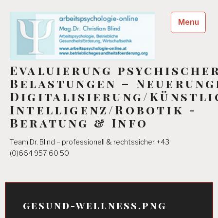
Skip
to
Menu
content
Evaluierung psychische
Belastungen – Neuerung
Digitalisierung/Künstli
Intelligenz/Robotik -
Beratung & Info
Team Dr. Blind – professionell & rechtssicher +43
(0)664 957 60 50
gesund-wellness.png