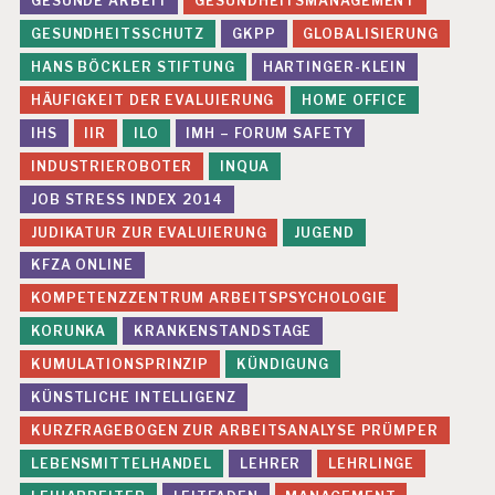
GESUNDE ARBEIT
GESUNDHEITSMANAGEMENT
GESUNDHEITSSCHUTZ
GKPP
GLOBALISIERUNG
HANS BÖCKLER STIFTUNG
HARTINGER-KLEIN
HÄUFIGKEIT DER EVALUIERUNG
HOME OFFICE
IHS
IIR
ILO
IMH – FORUM SAFETY
INDUSTRIEROBOTER
INQUA
JOB STRESS INDEX 2014
JUDIKATUR ZUR EVALUIERUNG
JUGEND
KFZA ONLINE
KOMPETENZZENTRUM ARBEITSPSYCHOLOGIE
KORUNKA
KRANKENSTANDSTAGE
KUMULATIONSPRINZIP
KÜNDIGUNG
KÜNSTLICHE INTELLIGENZ
KURZFRAGEBOGEN ZUR ARBEITSANALYSE PRÜMPER
LEBENSMITTELHANDEL
LEHRER
LEHRLINGE