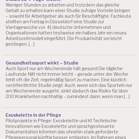
Weniger Stunden zu arbeiten und trotzdem das gleiche
Gehalt zu erhalten kann einer Studie zufolge Vorteile bringen
– sowohl für Arbeitgeber als auch für Beschäftigte. Fachleute
stellten am Freitag in Düsseldorf eine Studie zur
Viertagewoche vor. 41 deutsche Unternehmen und
Organisationen hatten testweise ein halbes Jahr ein neues
Arbeitszeitmodell eingeführt. Die Produktivität sei leicht
gestiegen, […]
Gesundheitssport wirkt – Studie
Auch Sport nur am Wochenende hält gesund Die tägliche
Laufrunde fällt nicht immer leicht – gerade unter der Woche
fehlt oft die Zeit, regelmäßig Sport zu machen. Eine kürzlich
veröffentlichte Studie zeigt: Auch, wenn sich das Sporteln nur
am Wochenende ausgeht, sinkt dadurch das Risiko für über
200 Krankheiten nachhaltig – zumindest dann, wenn man […]
Exoskelette in der Pflege
Pilotprojekte in Pflege: Exoskelette und KI Technische
Innovationen wie Exoskelette und sprachgesteuerte
Dokumentation könnten das ohnehin stark geforderte
Pflegepersonal künftig besser entlasten. Im Rahmen eines