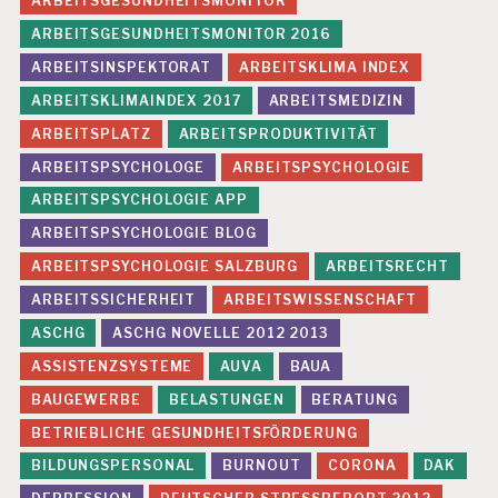
ARBEITSGESUNDHEITSMONITOR
ARBEITSGESUNDHEITSMONITOR 2016
ARBEITSINSPEKTORAT
ARBEITSKLIMA INDEX
ARBEITSKLIMAINDEX 2017
ARBEITSMEDIZIN
ARBEITSPLATZ
ARBEITSPRODUKTIVITÄT
ARBEITSPSYCHOLOGE
ARBEITSPSYCHOLOGIE
ARBEITSPSYCHOLOGIE APP
ARBEITSPSYCHOLOGIE BLOG
ARBEITSPSYCHOLOGIE SALZBURG
ARBEITSRECHT
ARBEITSSICHERHEIT
ARBEITSWISSENSCHAFT
ASCHG
ASCHG NOVELLE 2012 2013
ASSISTENZSYSTEME
AUVA
BAUA
BAUGEWERBE
BELASTUNGEN
BERATUNG
BETRIEBLICHE GESUNDHEITSFÖRDERUNG
BILDUNGSPERSONAL
BURNOUT
CORONA
DAK